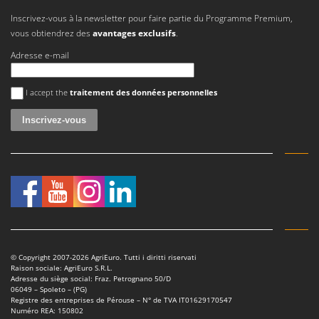
Tondeuses autoportées
Lampacrescia - MGM
Inscrivez-vous à la newsletter pour faire partie du Programme Premium,
Tondeuses débroussailleuses thermiques
Landxcape
vous obtiendrez des
avantages exclusifs
.
Trancheuses
LAR Casalinghi
Adresse e-mail
Trancheuses de sol
Lavor
Une erreur est survenue
Transpalettes
Linea VZ
I accept the
traitement des données personnelles
Treuils de débardage
Lisam
Tronçonneuses
Lotusgrill
V
M
Vêtements de Sécurité
M.A.I.BO.
Vibroculteurs à tracteur
Macom
Macte Ovens
Makita
© Copyright 2007-2026 AgriEuro. Tutti i diritti riservati
MAMMAMIA
Raison sociale: AgriEuro S.R.L.
Adresse du siège social: Fraz. Petrognano 50/D
Marcato
06049 – Spoleto – (PG)
Registre des entreprises de Pérouse – N° de TVA IT01629170547
Marina Systems
Numéro REA: 150802