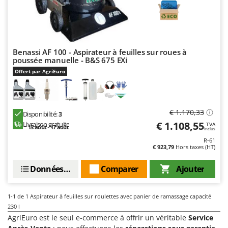
Désherbeurs thermiques et mécaniques
Bosch
Déshumidificateurs
Brumi
Draineuses
BullMach
Benassi AF 100 - Aspirateur à feuilles sur roues à
E
poussée manuelle - B&S 675 EXi
C
Échelles en aluminium
C.EL.ME.
Offert par AgriEuro
Effaroucheurs d'oiseaux
Calory Forni
Effeuilleuses pour olives
Campagnola
€ 1.170,33
Égreneuses à maïs
Campingaz
Disponibilité:
3
€ 1.108,55
Livraison gratuite
TVA
Électropompes pour la maison et le jardin
13 août - 17 août
Castelgarden
Inclus
R-61
Éleveuses artificielles pour poussins
Castellari
€ 923,79
Hors taxes (HT)
Enfouisseurs de pierres
Ceccato Olindo
Données techniques
Comparer
Ajouter
Enrouleurs de filets pour olives
Char-Broil
Épareuses pour tracteur
Classe
1-1
de 1 Aspirateur à feuilles sur roulettes avec panier de ramassage capacité
Épépineuses
Clementi
230 l
AgriEuro est le seul e-commerce à offrir un véritable
Service
Équipements de protection des voies respiratoires
Cofra