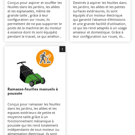
Conçus pour aspirer et souffler les
Destinés à aspirer les feuilles dans
Autolaveuses
Ambrogio Robot
feuilles dans les jardins, les allées
les jardins, les allées et les petites
et les esplanades, même de
surfaces extérieures, ils sont
Autres produits
Annovi Reverberi
grande taille ; grâce à leur
équipés d'un moteur électrique
configuration sur roues, ils
qui garantit l'absence d'émissions
ANTHBOT
permettent de ne pas supporter le
et une grande facilité d'utilisation,
B
poids de la machine (et du moteur
ce qui les rend adaptés à un usage
Balayeuses
Archman
à essence dont ils sont équipés)
amateur et domestique. Grâce à
pendant le travail, ce qui améliore
leur configuration sur roues, ils
Bancs de scie pour le bois - Scies à bûches
Arco
la maniabilité et la continuité
permettent de ne pas supporter le
d'utilisation sur de grandes
poids de la machine pendant le
Barbecues
surfaces. Des machines adaptées
Ardes
travail, ce qui améliore la praticité
1
aussi bien aux amateurs qu'aux
d'utilisation et la continuité
professionnels, notamment grâce
Bennes pour tracteur
opérationnelle. Ils nécessitent une
Argo
à la puissance supérieure fournie
connexion permanente au réseau
par le moteur thermique par
électrique, ce qui limite leur rayon
Brosses pour sols extérieurs
Ariete
rapport au moteur électrique.
d'action par rapport aux modèles
Certains modèles intègrent un
à essence, mais ils requièrent
Brouettes à moteur
Artus
système de broyage des feuilles,
moins d'entretien. Il est nécessaire
réduisant ainsi le volume des
de maintenir le système de
Broyeurs à axe horizontal pour tracteur
Attila
déchets collectés et facilitant leur
collecte et le sac propres pour
Ramasse-feuilles manuels à
élimination. Ils offrent un
garantir des performances
poussée
Broyeurs de branches et végétaux
Ausonia
rendement horaire élevé et une
constantes.
autonomie prolongée. Un
Butteurs pour tracteur
Awelco
entretien périodique du filtre à
Conçus pour ramasser les feuilles
air, de la bougie et de l'huile est
dans les jardins, les allées et les
nécessaire, ainsi que le nettoyage
espaces extérieurs de petite et
C
B
du système de collecte.
moyenne taille grâce à un
Chargeurs de batterie - Démarreurs
Baesso
fonctionnement mécanique à
poussée qui les rend totalement
Charrues pour tracteur
indépendants de tout moteur ou
Bahco
alimentation électrique, ils sont