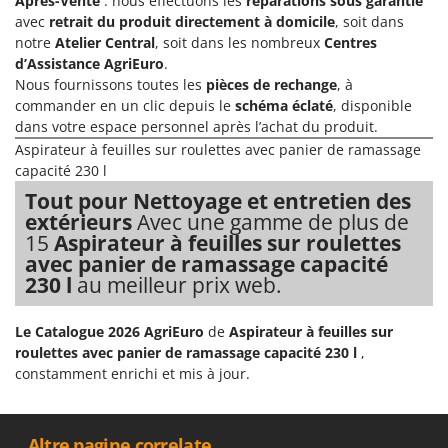
Après-Vente
: nous effectuons les
réparations sous garantie
Comet
avec
retrait du produit directement à domicile
, soit dans
F
Fendeuses à bois
notre
Atelier Central
, soit dans les nombreux
Centres
Cresco
d’Assistance AgriEuro
.
Filets pour la Récolte des olives
Cruccolini
Nous fournissons toutes les
pièces de rechange
, à
Filtres pour vin et huile
commander en un clic depuis le
schéma éclaté
, disponible
CTEK
dans votre espace personnel après l’achat du produit.
Floconneuses
Aspirateur à feuilles sur roulettes avec panier de ramassage
D
Fouloirs - Égrappoirs
Dal Degan
capacité 230 l
Fourches pour tracteur
DCG
Tout pour Nettoyage et entretien des
extérieurs
Avec une gamme de plus de
Fours d'extérieur - intérieur pour pizza et cuisine
Deca
15
Aspirateur à feuilles sur roulettes
Fours électriques
DeWalt
avec panier de ramassage capacité
230 l
au meilleur prix web.
Fraises à neige
Di Martino
Fraises rotatives pour tracteur
Diavola Pro
Le Catalogue 2026 AgriEuro
de
Aspirateur à feuilles sur
Friteuses sans huile
Diesse
roulettes avec panier de ramassage capacité 230 l
,
constamment enrichi et mis à jour.
Docma
G
Générateurs d'air chaud
Dominion
Godets à terre basculants pour tracteur
Dreame
__Altre pagine correlate