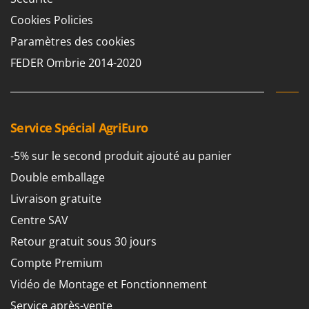
Perches Élagueuses
Francini
Cookies Policies
Pétrins à Spirale
Paramètres des cookies
G
Piscines
G3 Ferrari
FEDER Ombrie 2014-2020
Planteuses de pommes de terre pour tracteur
Gardena
Plateaux de coupe pour tracteur
Garofalo
Plumeuses
GeoTech
Service Spécial AgriEuro
Pompes d'irrigation à tracteur
GeoTech Pro
Pompes de transfert
-5% sur le second produit ajouté au panier
Gierre
Pompes immergées électriques
Ginko - MGM
Double emballage
Postes à souder
Gipeco
Livraison gratuite
Poussoirs à saucisse
Girmi
Centre SAV
Power Stations - Batteries - Centrales électriques portables
GRAEF
Retour gratuit sous 30 jours
Presses à pellets
Gre
Compte Premium
Pressoirs à fruits
GreenBay
Vidéo de Montage et Fonctionnement
Pressoirs à Raisin
Greenworks
Service après-vente