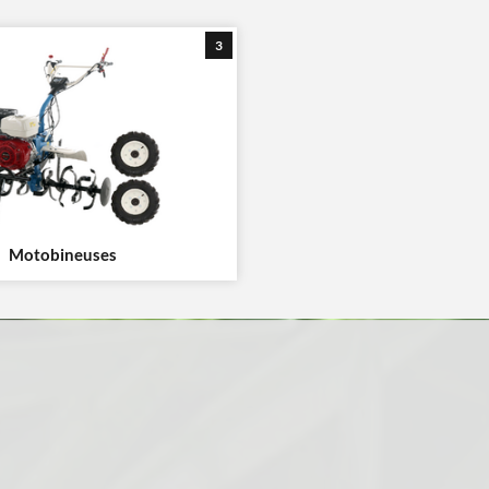
3
Motobineuses