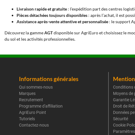
Livraison rapide et gratuite
: l’expédition part des centres logist
Pièces détachées toujours disponibles
: après l’achat, il est p
Assistance après-vente attentive et personnalisée
: le support A
Découvrez la gamme
AGT
disponible sur AgriEuro et choisissez le modè
du sol et les activités professionnelles.
Informations générales
Mentions
Qui sommes-nous
Conditions 
Marques
Moyens de 
Recrutement
Garantie Lé
Programme d'affiliation
Droit de Ré
AgriEuro Point
Données pe
Tutoriels
Sécurité
Contactez-nous
Cookie Poli
Paramètres