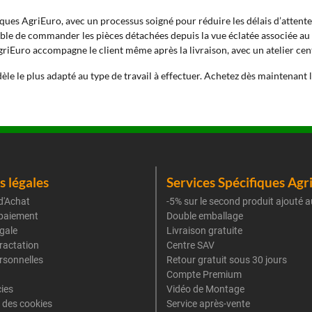
iques AgriEuro, avec un processus soigné pour réduire les délais d’attente 
ossible de commander les pièces détachées depuis la vue éclatée associée 
griEuro accompagne le client même après la livraison, avec un atelier centr
le le plus adapté au type de travail à effectuer. Achetez dès maintenant 
 légales
Services Spécifiques Agr
d'Achat
-5% sur le second produit ajouté a
paiement
Double emballage
gale
Livraison gratuite
tractation
Centre SAV
rsonnelles
Retour gratuit sous 30 jours
Compte Premium
cies
Vidéo de Montage
 des cookies
Service après-vente