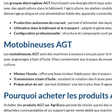
Les
groupes électrogènes AGT
fournissent une énergie électrique auto
avec des applications dans le bâtiment, l’agriculture, les ateliers mobi
démarrage pratique et une alimentation fiable des appareils connectés
Production autonome de courant
: permet d’alimenter des équip
Utilisation dans le bâtiment et le transport
: adapte le générateu
Configuration professionnelle
: structure et composants sont pen
Motobineuses AGT
Les
motobineuses AGT
sont des machines à essence conçues pour le tr
avec engrenages à bain d’huile. Elles conviennent aux travaux de moyenne
culture.
Moteur Honda
: offre une base moteur fiable pour des travaux ré
Transmission à bain d’huile
: soutient la rotation des fraises pend
Préparation du sol
: permet d’obtenir une terre plus fine, fragme
Pourquoi acheter les produits
Acheter des
produits AGT sur AgriEuro
permet de choisir parmi des mo
détachées commandables et un support après-vente dédié aux machine