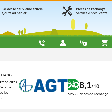
5% dès le deuxième article
Pièces de rechange +
ajouté au panier
Service Après-Vente
RECHANGE
8,1
termédiaires
/10
 Service
es les
SAV & Pièces de rechange
st