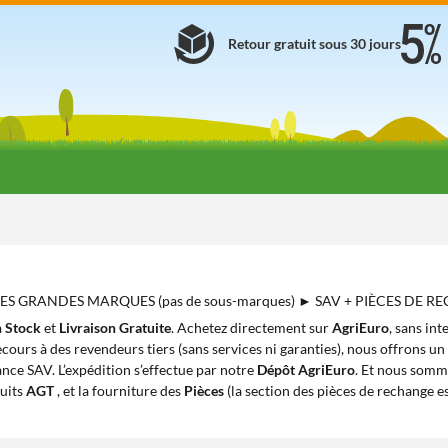
Retour gratuit sous 30 jours
 DES GRANDES MARQUES (pas de sous-marques) ► SAV + PIÈCES DE 
 Stock
et
Livraison Gratuite
. Achetez directement sur
AgriEuro
, sans in
cours à des revendeurs tiers (sans services ni garanties), nous offrons un
ance SAV. L’expédition s’effectue par notre
Dépôt AgriEuro
. Et nous somm
uits
AGT
, et la fourniture des
Pièces
(la section des pièces de rechange e