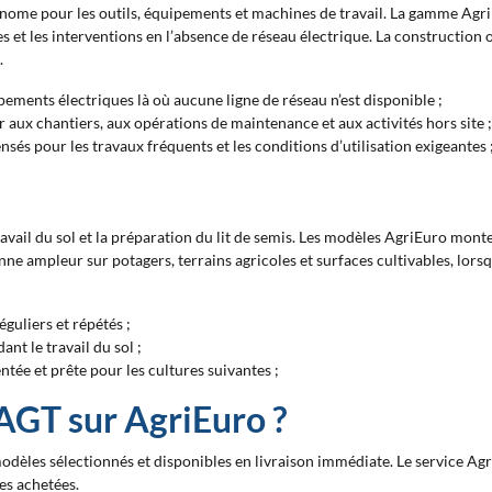
nome pour les outils, équipements et machines de travail. La gamme Agri
les et les interventions en l’absence de réseau électrique. La construction
.
ements électriques là où aucune ligne de réseau n’est disponible ;
r aux chantiers, aux opérations de maintenance et aux activités hors site ;
sés pour les travaux fréquents et les conditions d’utilisation exigeantes 
avail du sol et la préparation du lit de semis. Les modèles AgriEuro mon
 ampleur sur potagers, terrains agricoles et surfaces cultivables, lorsqu’i
guliers et répétés ;
ant le travail du sol ;
ntée et prête pour les cultures suivantes ;
 AGT sur AgriEuro ?
dèles sélectionnés et disponibles en livraison immédiate. Le service Agr
s achetées.