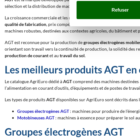
sélection et la distribution de machines aux standards de fabrication
Refuser
La croissance commerciale et les relations avec des fournisseurs inter
qualité de fabrication
, prix compétitif et support technique au réseau
machines robustes, destinées aux contextes agricoles, du bâtiment et 
AGT est reconnue pour la production de
groupes électrogènes mobile
orientant son travail vers la continuité de production, la solidité des 
production de courant
et au
travail du sol
.
Les meilleurs produits AGT en 
Le catalogue AgriEuro dédié à
AGT
comprend des machines destinées à l
l’alimentation en courant d’outils, d’équipements et de postes de travai
Les types de produits
AGT
disponibles sur AgriEuro sont décrits dans l
Groupes électrogènes AGT
: machines pour produire de l’énergi
Motobineuses AGT
: machines à essence pour préparer le sol au 
Groupes électrogènes AGT