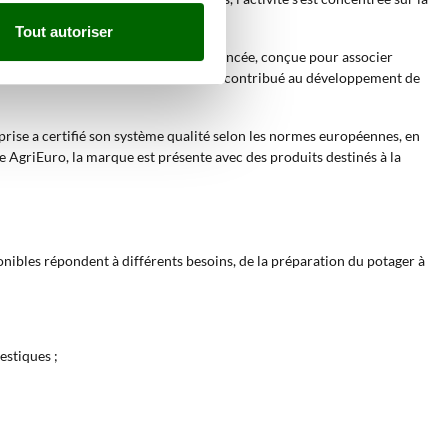
m AG pour son marché de référence.
Tout autoriser
ielle. En 2001, la marque
AGT
a été lancée, conçue pour associer
bardini, Briggs & Stratton et Kohler a contribué au développement de
rise a certifié son système qualité selon les normes européennes, en
gue AgriEuro, la marque est présente avec des produits destinés à la
nibles répondent à différents besoins, de la préparation du potager à
estiques ;