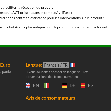
et faciliter la réception du produit ;
au produit AGT présent dans le compte AgriEuro ;
al et des centres d’assistance pour les interventions sur le produit ;
le produit AGT le plus indiqué pour la production de courant, le travail
iEuro
Langue:
New
Français / FR
u panier
Inscr
Si vous souhaitez changer de langue veuillez
cliquer sur l'une des icones suivantes:
part
obti
EN
IT
DE
ES
Emai
Avis de consommateurs
Une er
J'
retent