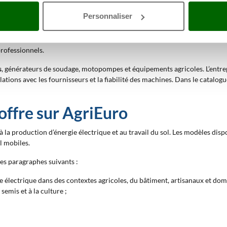
 élevés, jusqu’à devenir importateur exclusif des produits Elektra Becku
Personnaliser
nationaux ont conduit l’entreprise à consolider sa propre identité industr
 de revendeurs. La collaboration avec des fabricants tels que Honda, Lom
professionnels.
s
, générateurs de soudage, motopompes et équipements agricoles. L’entrep
relations avec les fournisseurs et la fiabilité des machines. Dans le catalo
offre sur AgriEuro
a production d’énergie électrique et au travail du sol. Les modèles dispo
l mobiles.
es paragraphes suivants :
e électrique dans des contextes agricoles, du bâtiment, artisanaux et dom
semis et à la culture ;