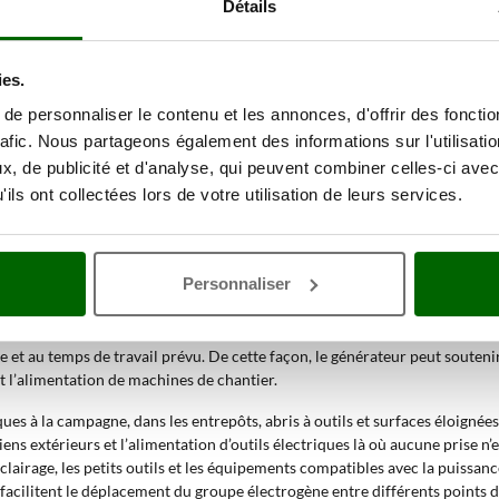
Détails
eurs amateurs exigeants, semi-professionnels et professionnels. Un mod
ène plus structuré répond mieux aux usages sur chantier, dans les exploita
ies.
e personnaliser le contenu et les annonces, d'offrir des fonctio
 AgriEuro
rafic. Nous partageons également des informations sur l'utilisati
, de publicité et d'analyse, qui peuvent combiner celles-ci avec
our produire de l’électricité de manière autonome. Ces produits sont ut
ils ont collectées lors de votre utilisation de leurs services.
biles. Le choix du modèle dépend de la puissance requise, du type d’alimen
GT
Personnaliser
pour ceux qui recherchent une source d’énergie autonome à utiliser dans 
opérations d’entretien dans les espaces extérieurs, à l’alimentation d’out
des configurations pensées pour une utilisation pratique même dans des en
 et au temps de travail prévu. De cette façon, le générateur peut soutenir
et l’alimentation de machines de chantier.
es à la campagne, dans les entrepôts, abris à outils et surfaces éloignées
tiens extérieurs et l’alimentation d’outils électriques là où aucune prise n’e
airage, les petits outils et les équipements compatibles avec la puissanc
t facilitent le déplacement du groupe électrogène entre différents points de