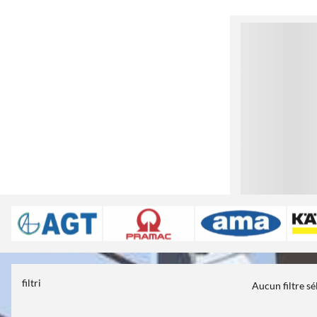
1
filtri
Aucun filtre s