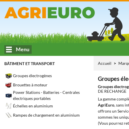
Menu
Accueil
Marq
BÂTIMENT ET TRANSPORT
Groupes électrogènes
Groupes éle
Brouettes à moteur
Groupes électro
DE RECHANGE
Power Stations - Batteries - Centrales
électriques portables
La gamme complè
AgriEuro
, sans i
Échelles en aluminium
offrons un Servic
Rampes de chargement en aluminium
sommes les unique
(Vous pourrez ret