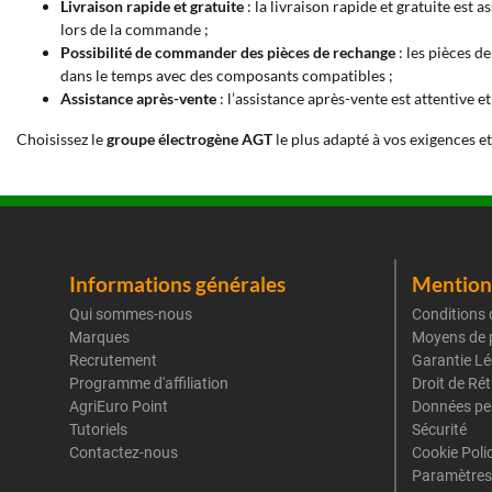
Livraison rapide et gratuite
: la livraison rapide et gratuite est
lors de la commande ;
Possibilité de commander des pièces de rechange
: les pièces 
dans le temps avec des composants compatibles ;
Assistance après-vente
: l’assistance après-vente est attentive 
Choisissez le
groupe électrogène AGT
le plus adapté à vos exigences e
Informations générales
Mentions
Qui sommes-nous
Conditions 
Marques
Moyens de 
Recrutement
Garantie Lé
Programme d'affiliation
Droit de Ré
AgriEuro Point
Données pe
Tutoriels
Sécurité
Contactez-nous
Cookie Poli
Paramètres