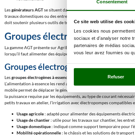
Consentement
Les
générateurs AGT
se situent dans des gammes adaptées aux utilisat
travaux domestiques ou des entretiens occasionnels ; un groupe électrog
Ce site web utilise des cook
doit soutenir plusieurs outils de travail.
Les cookies nous permettent d
Groupes électrogènes AGT sur
sociaux et d'analyser notre t
partenaires de médias sociaux
La gamme AGT présente sur AgriEuro comprend des générateurs conçus p
vous leur avez fournies ou qu'
lorsqu’il faut alimenter des équipements dans des espaces de travail mo
Groupes électrogènes à essence A
Refuser
Les
groupes électrogènes à essence AGT
sont des générateurs indiqués 
L’alimentation à essence les rend adaptés aux travaux temporaires, aux 
mobile permet de déplacer le générateur là où il est nécessaire, avec 
la puissance requise par les équipements, au type de courant nécessaire
petits travaux en atelier, l’irrigation avec électropompes compatibles 
Usage agricole
: adapté pour alimenter des équipements électriqu
Usage de chantier
: utile pour les travaux sur chantier, les entre
Usage domestique
: indiqué comme support temporaire pour l’écl
Mobilité opérationnelle
: le châssis et les solutions de transpor