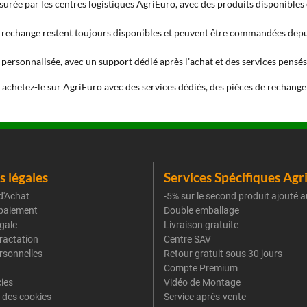
 assurée par les centres logistiques AgriEuro, avec des produits disponibl
de rechange restent toujours disponibles et peuvent être commandées depu
et personnalisée, avec un support dédié après l’achat et des services pens
t achetez-le sur AgriEuro avec des services dédiés, des pièces de rechange
 légales
Services Spécifiques Agr
d'Achat
-5% sur le second produit ajouté a
paiement
Double emballage
gale
Livraison gratuite
tractation
Centre SAV
rsonnelles
Retour gratuit sous 30 jours
Compte Premium
cies
Vidéo de Montage
 des cookies
Service après-vente