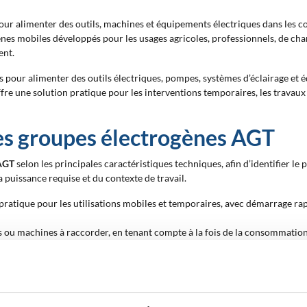
ur alimenter des outils, machines et équipements électriques dans les c
nes mobiles développés pour les usages agricoles, professionnels, de chan
ent.
 pour alimenter des outils électriques, pompes, systèmes d’éclairage et équ
ffre une solution pratique pour les interventions temporaires, les travaux 
es groupes électrogènes AGT
 AGT
selon les principales caractéristiques techniques, afin d’identifier le
puissance requise et du contexte de travail.
pratique pour les utilisations mobiles et temporaires, avec démarrage rap
ils ou machines à raccorder, en tenant compte à la fois de la consommatio
triphasées, lorsqu’elles sont présentes dans la gamme, dépend du type d
de stabilisation aide à fournir un courant plus régulier, un aspect utile l
 manutention du générateur, en particulier sur les chantiers, les terrains ag
 temps de travail continu, un paramètre à prendre en compte pour les inter