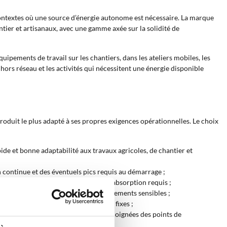
ontextes où une source d’énergie autonome est nécessaire. La marque
tier et artisanaux, avec une gamme axée sur la solidité de
ipements de travail sur les chantiers, dans les ateliers mobiles, les
hors réseau et les activités qui nécessitent une énergie disponible
 produit le plus adapté à ses propres exigences opérationnelles. Le choix
ide et bonne adaptabilité aux travaux agricoles, de chantier et
n continue et des éventuels pics requis au démarrage ;
’équipement raccordé et du niveau d’absorption requis ;
ors du raccordement d’outils ou d’équipements sensibles ;
ricoles et les espaces de travail non fixes ;
ventions prolongées ou les activités éloignées des points de