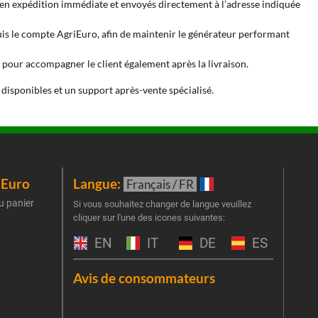
es en expédition immédiate et envoyés directement à l’adresse indiquée
is le compte AgriEuro, afin de maintenir le générateur performant
és pour accompagner le client également après la livraison.
 disponibles et un support après-vente spécialisé.
iEuro
Langue:
New
Français / FR
u panier
Inscr
Si vous souhaitez changer de langue veuillez
cliquer sur l'une des icones suivantes:
part
obti
EN
IT
DE
ES
Emai
Avis de consommateurs
Une er
J'
retent