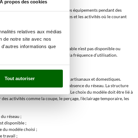
À propos des cookies
èle compact peut servir à alimenter des équipements pendant des
tions agricoles, les ateliers mobiles et les activités où le courant
nnalités relatives aux médias
on de notre site avec nos
 d'autres informations que
iles lorsqu’un réseau électrique stable n’est pas disponible ou
tation, de la transportabilité et de la fréquence d’utilisation.
Tout autoriser
les contextes agricoles, de chantier, artisanaux et domestiques.
ils électriques et au support en cas d’absence du réseau. La structure
vironnements de travail non stables. Le choix du modèle doit être lié à
 des activités comme la coupe, le perçage, l’éclairage temporaire, les
 du réseau ;
st disponible ;
e du modèle choisi ;
 travail ;