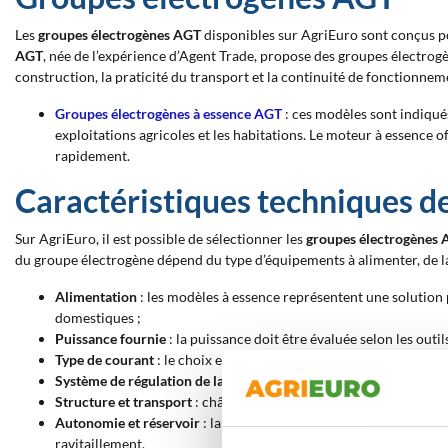
Les
groupes électrogènes AGT
disponibles sur AgriEuro sont conçus po
AGT
, née de l’expérience d’Agent Trade, propose des groupes électrogè
construction, la praticité du transport et la continuité de fonctionnem
Groupes électrogènes à essence AGT
: ces modèles sont indiqués
exploitations agricoles et les habitations. Le moteur à essence o
rapidement.
Caractéristiques techniques d
Sur AgriEuro, il est possible de sélectionner les
groupes électrogènes
du groupe électrogène dépend du type d’équipements à alimenter, de la 
Alimentation
: les modèles à essence représentent une solution 
domestiques ;
Puissance fournie
: la puissance doit être évaluée selon les out
Type de courant
: le choix entre configurations monophasées ou 
Système de régulation de la tension
: la présence de dispositifs 
Structure et transport
: châssis, poignées et roues influencent la
Autonomie et réservoir
: la capacité du réservoir influe sur le
ravitaillement.