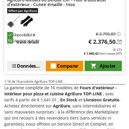
d'extérieur - Cuivre émaillé - Inox
Offert par AgriEuro
€ 2.795,89
Disponibilité:
6
€ 2.376,50
Livraison gratuite
TVA
18 août - 20 août
Inclus
R-173
€ 1.980,42
Hors taxes (HT)
Données techniques
Comparer
Ajouter
1-16
de 16 produits AgriEuro TOP-LINE
La gamme complète de 16 modèles de
Fours d'extérieur -
intérieur pour pizza et cuisine AgriEuro TOP-LINE
, avec
tarifs à partir de € 1,641.01 ,
En Stock
et
Livraison Gratuite
.
Achetez directement sur
AgriEuro
, sans intermédiaires et
sans mauvaises surprises : à la différence des Marketplace
qui ont recours à des revendeurs tiers (sans services ni
garanties), nous offrons un Service Direct et Complet, en