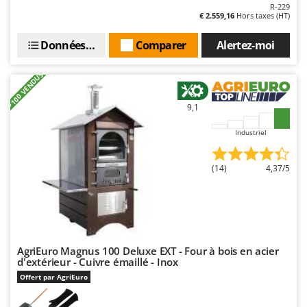
Worx
R-229
€ 2.559,16
Hors taxes (HT)
Y
Données techniques
Comparer
Alertez-moi
Yard Force
Z
+100 VENDUS
Zanon
Zephir
9,1
ZGrills
Industriel
Zodiac
Zomax
(14)
4,37/5
AgriEuro Magnus 100 Deluxe EXT - Four à bois en acier
d'extérieur - Cuivre émaillé - Inox
Offert par AgriEuro