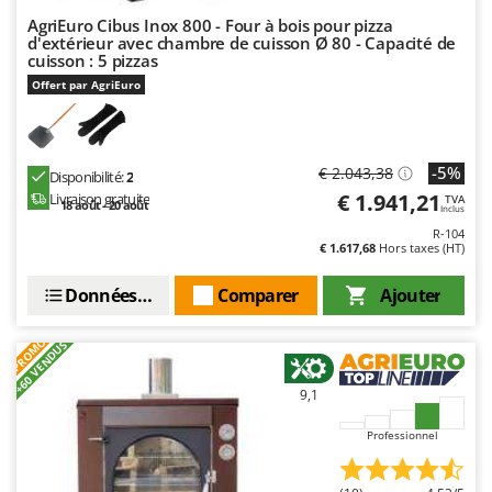
Resto Italia
AgriEuro Cibus Inox 800 - Four à bois pour pizza
Ribimex
d'extérieur avec chambre de cuisson Ø 80 - Capacité de
cuisson : 5 pizzas
Ripartrak
Offert par AgriEuro
Ritter
River Systems
-5%
€ 2.043,38
Robomow
Disponibilité:
2
€ 1.941,21
Livraison gratuite
TVA
Rossofuoco
18 août - 20 août
Inclus
R-104
Rover Pompe
€ 1.617,68
Hors taxes (HT)
Royal Food
Données techniques
Comparer
Ajouter
Ryobi
PROMO
+60 VENDUS
S
S.T.P.
9,1
Santos
Sbaraglia
Professionnel
Schnitzer