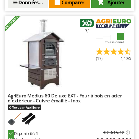
Données techniques
Comparer
Ajouter
Master
Mastercook
+100 VENDUS
Masterpro
9,1
McCulloch
MCH
Professionnel
Michelin
(17)
4,49/5
Mille
Minox
Mockmill
More than chef
AgriEuro Medius 60 Deluxe EXT - Four à bois en acier
MOSA
d'extérieur - Cuivre émaillé - Inox
MOVA
Offert par AgriEuro
Mowox
MTD
€ 2.615,12
Disponibilité:
1