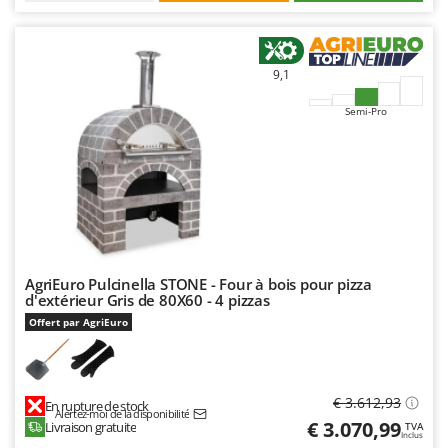
Troy-Bilt
U
Udor
9,1
Unger
Semi-Pro
V
Verdemax
Vesco
Volpi
W
Waldner
AgriEuro Pulcinella STONE - Four à bois pour pizza
d'extérieur Gris de 80X60 - 4 pizzas
Weber
Offert par AgriEuro
WIDU
Wiper EcoRobot
Wolf Garten
€ 3.612,93
En rupture de stock
Alertez-moi de la disponibilité
Wortex
€ 3.070,99
Livraison gratuite
TVA
Inclus