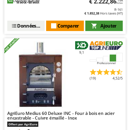
N
€ 2.222,86
Livraison gratuite
TVA
18 août - 20 août
New O.M.R.A.
Inclus
R-161
Nilfisk
€ 1.852,38
Hors taxes (HT)
Ninja
Données techniques
Comparer
Ajouter
Novatec
Novital
+100 VENDUS
NuAir
9,1
NuovaFac
Professionnel
O
Officine Savioli
(19)
4,52/5
Oliviero
Olix
OMA
Omas
AgriEuro Medius 60 Deluxe INC - Four à bois en acier
Ompagrill
encastrable - Cuivre émaillé - Inox
Ooni
Offert par AgriEuro