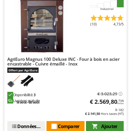
Stiga
Industriel
Stocker
Sunseeker
(10)
4,73/5
T
Tecla
TecnoGen
Tellarini Pompe
AgriEuro Magnus 100 Deluxe INC - Four à bois en acier
encastrable - Cuivre émaillé - Inox
Telwin
Offert par AgriEuro
Tenco
Tineco
Titania
€ 3.023,29
Disponibilité:
3
Tornado
€ 2.569,80
Livraison gratuite
TVA
18 août - 20 août
Inclus
Tre Spade
R-182
€ 2.141,50
Hors taxes (HT)
Trev - Abrek - TecnoVIR
Trotec
Données techniques
Comparer
Ajouter