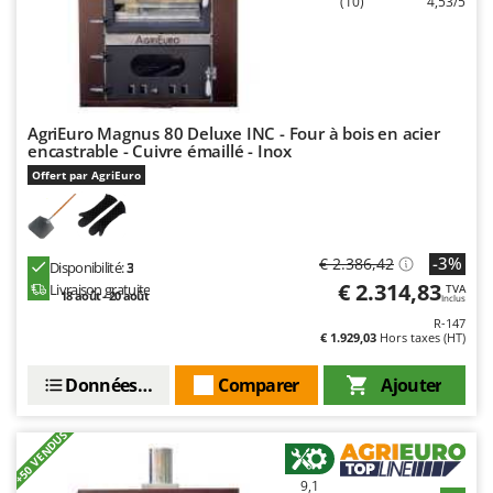
(10)
4,53/5
Seven Italy
Shark
Silky
Simatech
AgriEuro Magnus 80 Deluxe INC - Four à bois en acier
Sirman
encastrable - Cuivre émaillé - Inox
Skil
Offert par AgriEuro
Smartwood
Smeg
-3%
€ 2.386,42
Disponibilité:
3
Snapper
€ 2.314,83
Livraison gratuite
TVA
18 août - 20 août
Inclus
Solidur
R-147
Spice Electronics
€ 1.929,03
Hors taxes (HT)
Spiralmac
Données techniques
Comparer
Ajouter
Spring Protezione
+50 VENDUS
Spyro
Stanley
9,1