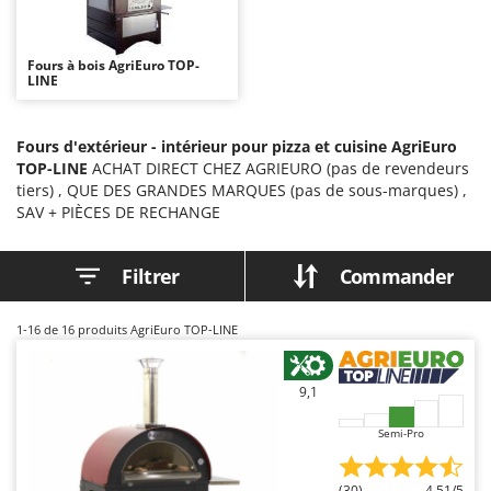
Autolaveuses
Ambrogio Robot
Autres produits
Annovi Reverberi
Fours à bois AgriEuro TOP-
LINE
ANTHBOT
B
Balayeuses
Archman
Bancs de scie pour le bois - Scies à bûches
Fours d'extérieur - intérieur pour pizza et cuisine AgriEuro
Arco
TOP-LINE
ACHAT DIRECT CHEZ AGRIEURO (pas de revendeurs
Barbecues
Ardes
tiers) , QUE DES GRANDES MARQUES (pas de sous-marques) ,
Bennes pour tracteur
SAV + PIÈCES DE RECHANGE
Argo
Brosses pour sols extérieurs
Ariete
Filtrer
Commander
Brouettes à moteur
Artus
Broyeurs à axe horizontal pour tracteur
Attila
1-16
de 16 produits AgriEuro TOP-LINE
Broyeurs de branches et végétaux
Ausonia
Butteurs pour tracteur
Awelco
9,1
C
B
Semi-Pro
Chargeurs de batterie - Démarreurs
Baesso
Charrues pour tracteur
Bahco
(30)
4,51/5