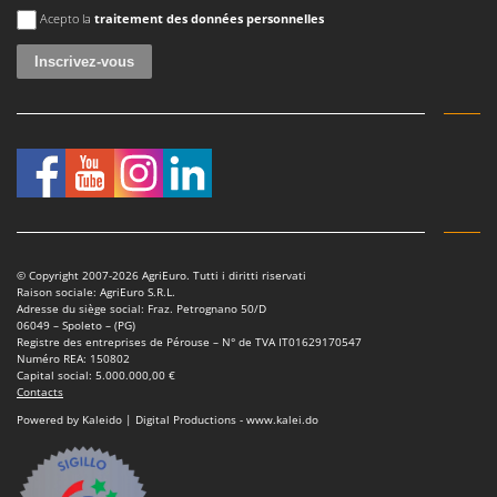
Perches Élagueuses
Une erreur est survenue
Francini
Acepto la
traitement des données personnelles
Pétrins à Spirale
G
Piscines
G3 Ferrari
Planteuses de pommes de terre pour tracteur
Gardena
Plateaux de coupe pour tracteur
Garofalo
Plumeuses
GeoTech
Pompes d'irrigation à tracteur
GeoTech Pro
Pompes de transfert
Gierre
Pompes immergées électriques
© Copyright 2007-2026 AgriEuro. Tutti i diritti riservati
Ginko - MGM
Raison sociale: AgriEuro S.R.L.
Postes à souder
Adresse du siège social: Fraz. Petrognano 50/D
Gipeco
06049 – Spoleto – (PG)
Poussoirs à saucisse
Registre des entreprises de Pérouse – N° de TVA IT01629170547
Girmi
Numéro REA: 150802
Power Stations - Batteries - Centrales électriques portables
Capital social: 5.000.000,00 €
GRAEF
Contacts
Presses à pellets
Gre
Powered by Kaleido | Digital Productions - www.kalei.do
Pressoirs à fruits
GreenBay
Pressoirs à Raisin
Greenworks