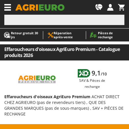
-1
Retour gratuit 30
Réparation
Pièces de
A
A
jrs
après‑vente
rechange
Abris de jardin
ABAC
Accessoires pour tracteurs tondeuses autoportés
AgriEuro Premium
Effaroucheurs d'oiseaux AgriEuro Premium - Catalogue
produits 2026
Aérateurs Scarificateurs pour gazon
AgriEuro TOP-LINE
Arracheuses de pommes de terre pour tracteur
AGT
9,1
Aspirateurs - Balais Électriques
Aima
/10
SAV & Pièces de
Aspirateurs à cendres
Airmec
rechange
Aspirateurs à feuilles sur roues
AL-KO
Effaroucheurs d'oiseaux AgriEuro Premium
ACHAT DIRECT
Aspirateurs de piscine
ALA 2000
CHEZ AGRIEURO (pas de revendeurs tiers) , QUE DES
Aspirateurs Multifonctions
Alce
GRANDES MARQUES (pas de sous-marques) , SAV + PIÈCES DE
RECHANGE
Atomiseurs agricoles pour tracteurs
Alpina
Atomiseurs pour traitements
Ama