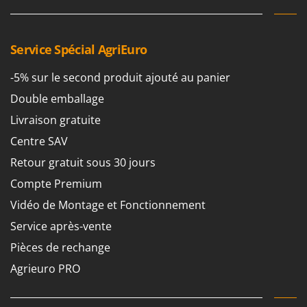
Comet
F
Fendeuses à bois
Cresco
Service Spécial AgriEuro
Filets pour la Récolte des olives
Cruccolini
Filtres pour vin et huile
CTEK
-5% sur le second produit ajouté au panier
Floconneuses
Double emballage
D
Fouloirs - Égrappoirs
Dal Degan
Livraison gratuite
Fourches pour tracteur
DCG
Centre SAV
Fours d'extérieur - intérieur pour pizza et cuisine
Deca
Retour gratuit sous 30 jours
Fours électriques
DeWalt
Compte Premium
Fraises à neige
Di Martino
Vidéo de Montage et Fonctionnement
Fraises rotatives pour tracteur
Diavola Pro
Service après-vente
Friteuses sans huile
Diesse
Pièces de rechange
Docma
G
Agrieuro PRO
Générateurs d'air chaud
Dominion
Godets à terre basculants pour tracteur
Dreame