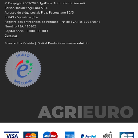
Scies alternatives à batterie
© Copyright 2007-2026 AgriEuro. Tutti i diritti riservati
Intex
Raison sociale: AgriEuro S.R.L.
Scies de jardin télescopiques
Adresse du siège social: Fraz. Petrognano 50/D
Italyco
06049 – Spoleto – (PG)
Sécateurs électriques à batterie
Registre des entreprises de Pérouse – N° de TVA IT01629170547
ITM
Numéro REA: 150802
Sécateurs et Échenilloirs manuels
Capital social: 5.000.000,00 €
Contacts
J
Sécateurs pneumatiques
JOLLY ITALIA
Powered by Kaleido | Digital Productions - www.kalei.do
Semoirs et Épandeurs d'engrais
K
Socs pour tracteur
KAAZ
Souffleurs aspirateurs pour Feuilles
Karcher
Soufreuses - Poudreuses à dos
Kasco
Soufreuses - Poudreuses pour tracteur
Kemper
Keter
T
Taille-haies
KitchenAid
Taille-haies à bras pour tracteur
Komo
Tarières
L
Tondeuses à Gazon
Laica