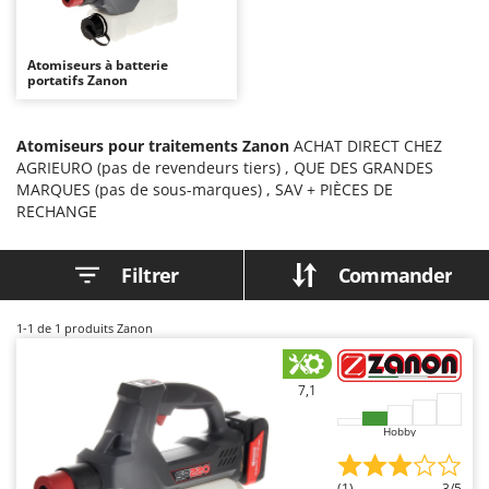
Autolaveuses
Ambrogio Robot
Autres produits
Annovi Reverberi
Atomiseurs à batterie
portatifs Zanon
ANTHBOT
B
Balayeuses
Archman
Bancs de scie pour le bois - Scies à bûches
Atomiseurs pour traitements Zanon
ACHAT DIRECT CHEZ
Arco
AGRIEURO (pas de revendeurs tiers) , QUE DES GRANDES
Barbecues
Ardes
MARQUES (pas de sous-marques) , SAV + PIÈCES DE
Bennes pour tracteur
RECHANGE
Argo
Brosses pour sols extérieurs
Ariete
Filtrer
Commander
Brouettes à moteur
Artus
Broyeurs à axe horizontal pour tracteur
Attila
1-1
de 1 produits Zanon
Broyeurs de branches et végétaux
Ausonia
Butteurs pour tracteur
Awelco
7,1
C
B
Hobby
Chargeurs de batterie - Démarreurs
Baesso
Charrues pour tracteur
Bahco
(1)
3/5