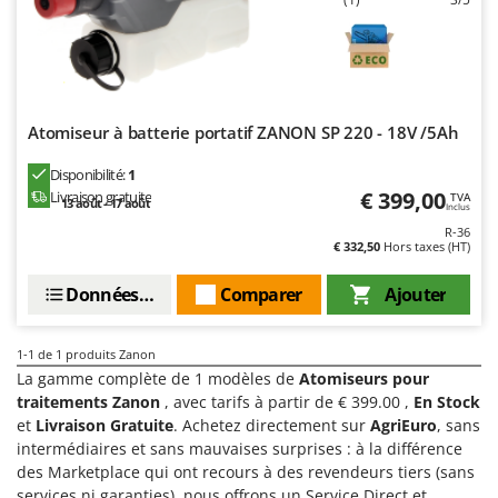
Chaudrons électriques pour polenta
Barbieri
Cisailles à gazon à batterie
Batavia
Cisailles taille-haies manuelles
Benassi
Climatiseurs
Beper
Atomiseur à batterie portatif ZANON SP 220 - 18V /5Ah
Compresseurs d'air électriques
Berkel
Disponibilité:
1
Compresseurs pour la récolte des olives et la taille
Bernardi
€ 399,00
Livraison gratuite
TVA
13 août - 17 août
Inclus
Coupe-bordures - Trimmers
Bertolini Pumps
R-36
Coupe-branches
€ 332,50
Hors taxes (HT)
Besser Vacuum
Couveuses à œufs
Bestway
Données techniques
Comparer
Ajouter
Cultivateurs Tiller à ressorts - Extirpateurs
Beta tools
Bissell
1-1
de 1 produits Zanon
D
La gamme complète de 1 modèles de
Atomiseurs pour
Débroussailleuses
Black & Decker
traitements Zanon
, avec tarifs à partir de € 399.00 ,
En Stock
Décompacteurs agricoles
BlackStone
et
Livraison Gratuite
. Achetez directement sur
AgriEuro
, sans
Découpeurs plasma
intermédiaires et sans mauvaises surprises : à la différence
Blue Bird
des Marketplace qui ont recours à des revendeurs tiers (sans
Déplaqueuses de gazon
Bomet
services ni garanties), nous offrons un Service Direct et