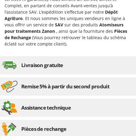
Désherbeurs thermiques et mécaniques
Bosch
Complet, en partant de conseils Avant-ventes jusqu’à
l’assistance SAV. L’expédition s’effectue par notre
Dépôt
Déshumidificateurs
Brumi
AgriEuro
. Et nous sommes les uniques vendeurs en ligne à
Draineuses
BullMach
vous offrir un service de
SAV
sur des produits
Atomiseurs
pour traitements Zanon
, ainsi que la fourniture des
Pièces
E
C
de Rechange
(Vous pourrez retrouver le tableau du schéma
Échelles en aluminium
C.EL.ME.
éclaté sur votre compte client).
Effaroucheurs d'oiseaux
Calory Forni
Effeuilleuses pour olives
Campagnola
Livraison gratuite
Égreneuses à maïs
Campingaz
Électropompes pour la maison et le jardin
Castelgarden
Éleveuses artificielles pour poussins
Remise 5% à partir du second produit
Castellari
Enfouisseurs de pierres
Ceccato Olindo
Enrouleurs de filets pour olives
Char-Broil
Assistance technique
Épareuses pour tracteur
Classe
Épépineuses
Clementi
Pièces de rechange
Équipements de protection des voies respiratoires
Cofra