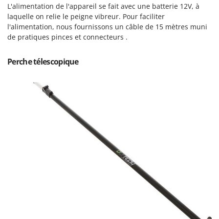
Tondeuses autoportées
Lampacrescia - MGM
L'alimentation de l'appareil se fait avec une batterie 12V, à
laquelle on relie le peigne vibreur. Pour faciliter
Tondeuses débroussailleuses thermiques
Landxcape
l'alimentation, nous fournissons un câble de 15 mètres muni
Trancheuses
LAR Casalinghi
de pratiques pinces et connecteurs .
Trancheuses de sol
Lavor
Perche télescopique
Transpalettes
Linea VZ
Treuils de débardage
Lisam
Tronçonneuses
Lotusgrill
V
M
Vêtements de Sécurité
M.A.I.BO.
Vibroculteurs à tracteur
Macom
Macte Ovens
Makita
MAMMAMIA
Marcato
Marina Systems