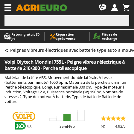
-1
Retour gratuit 30
Réparation
Pièces de
A
A
jrs
après‑vente
rechange
Abris de jardin
ABAC
<
Accessoires pour tracteurs tondeuses autoportés
AgriEuro Premium
Peignes vibreurs électriques avec batterie type auto à mou
Aérateurs Scarificateurs pour gazon
AgriEuro TOP-LINE
Volpi Olytech Mondial 755L - Peigne vibreur électrique à
Arracheuses de pommes de terre pour tracteur
AGT
batterie 210/300 - Perche télescopique
Aspirateurs - Balais Électriques
Aima
Matériau de la tête ABS, Mouvement double latérale, Vitesse
(battements par minute) 1050 bpm, Matériau de la perche aluminium,
Aspirateurs à cendres
Airmec
Perche télescopique, Longueur maximale 300 cm, Type de moteur à
induction, Voltage 12 V, Puissance nominale (W) 190 W, Nombre de
Aspirateurs à feuilles sur roues
AL-KO
vitesses 2, Type de moteur À batterie, Type de batterie Batterie de
voiture
Aspirateurs de piscine
ALA 2000
Aspirateurs Multifonctions
Alce
Atomiseurs agricoles pour tracteurs
Alpina
8,0
Semi-Pro
(4)
4,92/5
Atomiseurs pour traitements
Ama