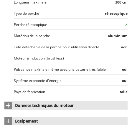
Worx
Longueur maximale
300 cm
Type de perche
télescopique
Y
Yard Force
Perche télescopique
Z
Zanon
Matériau de la perche
aluminium
Zephir
Tête détachable de la perche pour utilisation directe
non
ZGrills
Moteur à induction (brushless)
Zodiac
Puissance maximale même avec une batterie très faible
oui
Zomax
Système économie d'énergie
oui
Pays de fabrication
Italie
Données techniques du moteur
Position du moteur
en tête
Équipement
Type de moteur
À batterie
Câble électrique de rallonge
15 m