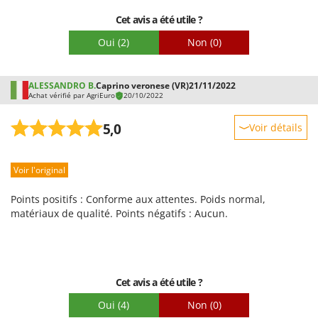
Cet avis a été utile ?
Oui
(2)
Non
(0)
ALESSANDRO B.
Caprino veronese (VR)
21/11/2022
Achat vérifié par AgriEuro
20/10/2022
5,0
Voir détails
Robustesse
Voir l'original
Prestations
Facilité d'utilisation
Points positifs : Conforme aux attentes. Poids normal,
Qualité / Prix
matériaux de qualité. Points négatifs : Aucun.
Facilité de montage
Emballage
Cet avis a été utile ?
Oui
(4)
Non
(0)