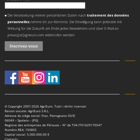
Une erreur est survenue
Die Verarbeitung meiner persönlichen Daten nach
traitement des données
personnelles
nehme ich zur Kenntnis. Die Einwilligung kann jederzeit mit
Wirkung für die Zukunft am Ende jedes Newsletters und über E-Mail an
privacy[at]agrieuro.com widerrufen werden
© Copyright 2007-2026 AgriEuro. Tutti i diritti riservati
Raison sociale: AgriEuro S.R.L.
Adresse du siège social: Fraz. Petrognano 50/D
06049 – Spoleto – (PG)
Registre des entreprises de Pérouse – N° de TVA IT01629170547
Numéro REA: 150802
Capital social: 5.000.000,00 €
Contacts