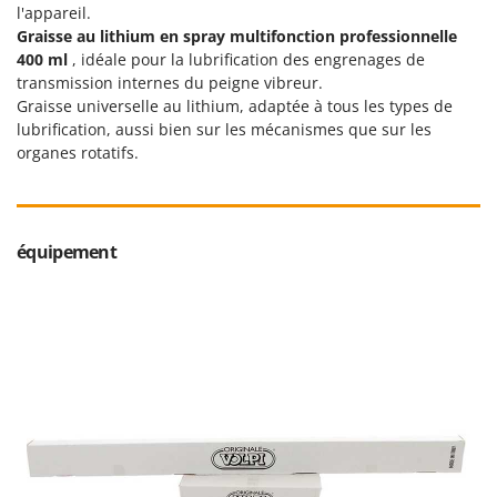
Seven Italy
l'appareil.
Graisse au lithium en spray multifonction professionnelle
Shark
400 ml
, idéale pour la lubrification des engrenages de
Silky
transmission internes du peigne vibreur.
Graisse universelle au lithium, adaptée à tous les types de
Simatech
lubrification, aussi bien sur les mécanismes que sur les
Sirman
organes rotatifs.
Skil
Smartwood
Smeg
équipement
Snapper
Solidur
Spice Electronics
Spiralmac
Spring Protezione
Spyro
Stanley