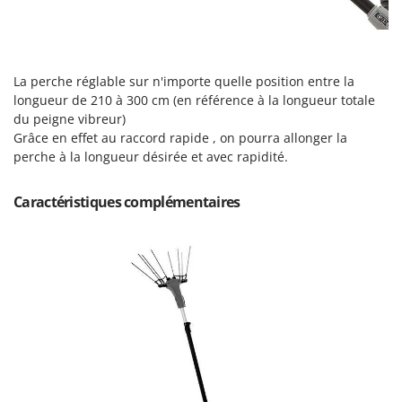
Master
Mastercook
Masterpro
La perche réglable sur n'importe quelle position entre la
McCulloch
longueur de 210 à 300 cm (en référence à la longueur totale
MCH
du peigne vibreur)
Grâce en effet au raccord rapide , on pourra allonger la
Michelin
perche à la longueur désirée et avec rapidité.
Mille
Minox
Caractéristiques complémentaires
Mockmill
More than chef
MOSA
MOVA
Mowox
MTD