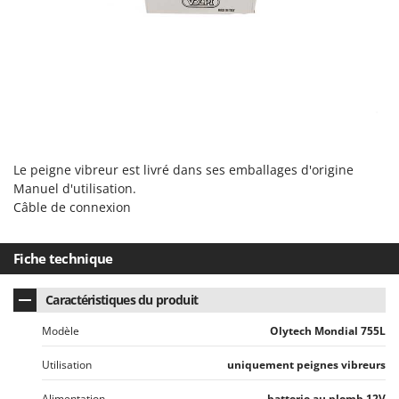
Stiga
Stocker
Sunseeker
T
Tecla
TecnoGen
Tellarini Pompe
Le peigne vibreur est livré dans ses emballages d'origine
Manuel d'utilisation.
Telwin
Câble de connexion
Tenco
Tineco
Fiche technique
Titania
Caractéristiques du produit
Tornado
Tre Spade
Modèle
Olytech Mondial 755L
Trev - Abrek - TecnoVIR
Utilisation
uniquement peignes vibreurs
Trotec
Alimentation
batterie au plomb 12V