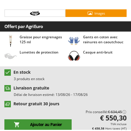
Chaudrons électriques pour polenta
Barbieri
Cisailles à gazon à batterie
Batavia
Images
Cisailles taille-haies manuelles
Benassi
Offert par AgriEuro
Climatiseurs
Beper
Graisse pour engrenages
Gants en coton avec
Compresseurs d'air électriques
Berkel
125 ml
rainures en caoutchouc
Compresseurs pour la récolte des olives et la taille
Bernardi
Lunettes de protection
Casque anti-bruit
Coupe-bordures - Trimmers
Bertolini Pumps
Coupe-branches
Besser Vacuum
En stock
Couveuses à œufs
Bestway
3 produits en stock
Cultivateurs Tiller à ressorts - Extirpateurs
Beta tools
Livraison gratuite
Bissell
Délai de livraison estimé: 13/08/26 - 17/08/26
D
Débroussailleuses
Black & Decker
Retour gratuit 30 jours
Décompacteurs agricoles
BlackStone
Prix conseillé:
€ 634,45
€ 550,30
Découpeurs plasma
Blue Bird
Ajouter au Panier
TVA incluse
Déplaqueuses de gazon
Bomet
€ 458,58
Hors taxes (HT)