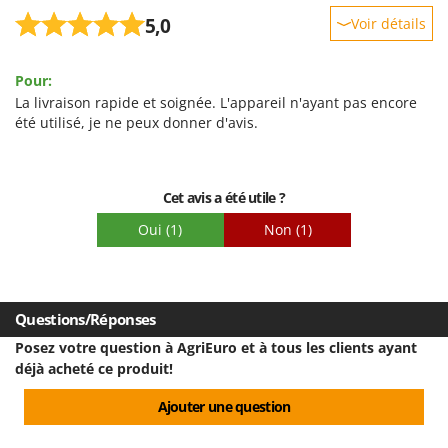
5,0
Voir détails
Robustesse
Pour:
Prestations
La livraison rapide et soignée. L'appareil n'ayant pas encore
Facilité d'utilisation
été utilisé, je ne peux donner d'avis.
Qualité / Prix
Facilité de montage
Cet avis a été utile ?
Emballage
Oui
(1)
Non
(1)
Questions/Réponses
Posez votre question à AgriEuro et à tous les clients ayant
déjà acheté ce produit!
Ajouter une question