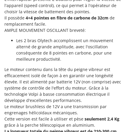
Machines pour la transformation des fruits
Famur
l'appareil (speed control), ce qui permet à l'opérateur de
Machines sous vide
choisir la vitesse de battement des pointes.
FARMER
Il possède
4+4 pointes en fibre de carbone de 32cm
de
Motobineuses
FBC
remplacement facile.
Motoculteurs
AMPLE MOUVEMENT OSCILLANT breveté:
Ferrari Group
Motofaucheuses
Ferroni
Les 2 bras Olytech accomplissent un mouvement
Motopompes pour irrigation
alterné de grande amplitude, avec l'oscillation
Ferrua
conséquente de 8 pointes en carbone, pour une
Moulins à céréales électriques
FIAC
meilleure productivité.
Moulins à farine
FIEM
Le moteur contenu dans la tête du peigne vibreur est
Fimar
efficacement isolé de façon à en garantir une longévité
N
Nettoyeurs et Balais à vapeur
élevée. Il est alimenté par batterie 12V (non comprise) avec
FINI
système de contrôle de l'effort du moteur. Grâce à la
Nettoyeurs haute pression
Fiorentini
technologie Volpi à basse consommation électrique il
Nettoyeurs tapis, moquettes et tapisseries
développe d'excellentes performances.
Fiskars
Le moteur brushless de 12V a une transmission par
Flymo
P
engrenages hélicoïdaux mécaniques.
Peignes vibreurs et Secoueurs à olives
Cette version est facile à utiliser et pèse
seulement 2,4 Kg
Fontana Forni
Pelles rétros pour tracteur
grâce à la perche télescopique en aluminium.
Forest Master
La longueur totale du peigne vibreur est de 210-300 cm