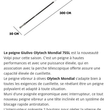
Groupes électrogènes
E
Gyrobroyeurs à lame pour tracteur
EcoFlow
Edilmark
H
Haches - Cognées et Hachettes
Effeuno
Hachoirs à viande
Einhell
Herses à Dents
Elegen
Herses Rotatives
Energy Gruppi
Le peigne Giulivo Olytech Mondial 755L
est la nouveauté
Enotecnica Pillan
L
Volpi pour cette saison. C'est un peigne à hautes
Lames à neige
Eschenfelder
performances et avec une puissance élevée, qui en
Lames niveleuses pour tracteur
association avec la perche télescopique offerte assure une
EuroMech
capacité élevée de cueillette.
Lave-vitres
Eurosystems
Le peigne vibreur à olives
Olytech Mondial
s'adapte bien à
Lieuses électriques pour vignes
toutes les exigences de cueillette, se révélant être un peigne
F
polyvalent et adapté à toute situation.
FAC
M
Muni d'une poignée ergonomique avec interrupteur, ce tout
Machines à pâtes
Fama Industrie
nouveau peigne vibreur a une tête inclinée et un système de
blocage rapide antirotation.
Machines de nettoyage pour panneaux photovoltaïques et surfaces vitrées
Famag
L'interrupteur présente 2 boutons pour régler la vitesse de