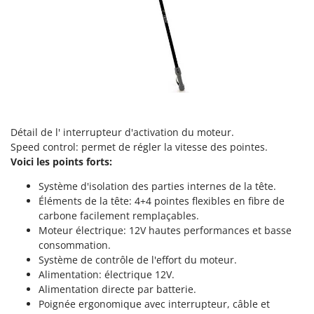
N
New O.M.R.A.
Nilfisk
Ninja
Novatec
Novital
NuAir
Détail de l' interrupteur d'activation du moteur.
NuovaFac
Speed control: permet de régler la vitesse des pointes.
Voici les points forts:
O
Officine Savioli
Système d'isolation des parties internes de la tête.
Oliviero
Éléments de la tête: 4+4 pointes flexibles en fibre de
carbone facilement remplaçables.
Olix
Moteur électrique: 12V hautes performances et basse
OMA
consommation.
Omas
Système de contrôle de l'effort du moteur.
Alimentation: électrique 12V.
Ompagrill
Alimentation directe par batterie.
Ooni
Poignée ergonomique avec interrupteur, câble et