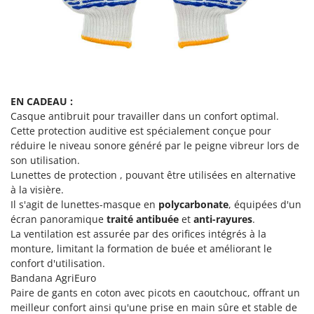
Resto Italia
Ribimex
Ripartrak
Ritter
River Systems
EN CADEAU :
Robomow
Casque antibruit pour travailler dans un confort optimal.
Cette protection auditive est spécialement conçue pour
Rossofuoco
réduire le niveau sonore généré par le peigne vibreur lors de
Rover Pompe
son utilisation.
Royal Food
Lunettes de protection , pouvant être utilisées en alternative
à la visière.
Ryobi
Il s'agit de lunettes-masque en
polycarbonate
, équipées d'un
écran panoramique
traité antibuée
et
anti-rayures
.
S
La ventilation est assurée par des orifices intégrés à la
S.T.P.
monture, limitant la formation de buée et améliorant le
Santos
confort d'utilisation.
Bandana AgriEuro
Sbaraglia
Paire de gants en coton avec picots en caoutchouc, offrant un
Schnitzer
meilleur confort ainsi qu'une prise en main sûre et stable de