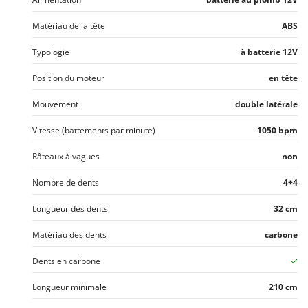
Troy-Bilt
Matériau de la tête
ABS
U
Udor
Typologie
à batterie 12V
Unger
Position du moteur
en tête
V
Mouvement
double latérale
Verdemax
Vesco
Vitesse (battements par minute)
1050 bpm
Volpi
Râteaux à vagues
non
W
Nombre de dents
4+4
Waldner
Weber
Longueur des dents
32 cm
WIDU
Matériau des dents
carbone
Wiper EcoRobot
Dents en carbone
Wolf Garten
Longueur minimale
210 cm
Wortex