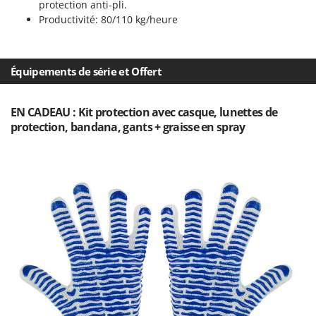
protection anti-pli.
Oriental Koshin
Productivité: 80/110 kg/heure
Outdoorchef
P
Palazzetti
Équipements de série et Offert
Palumbo Pavi
EN CADEAU : Kit protection avec casque, lunettes de
Partisani
protection, bandana, gants + graisse en spray
Paterlini
Philips
Pramac
Prismafood
R
R.G.V.
Rato
Reber
Redback