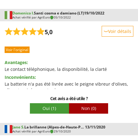
Domenico I.
Santi cosma e damiano (LT)
19/10/2022
Achat vérifié par AgriEuro
05/10/2022
5,0
Voir détails
Robustesse
Voir l'original
Prestations
Facilité d'utilisation
Avantages:
Qualité / Prix
Le contact téléphonique, la disponibilité, la clarté
Inconvénients:
Facilité de montage
La batterie n'a pas été livrée avec le peigne vibreur d'olives,
Emballage
elle est arrivée en retard
Cet avis a été utile ?
Oui
(1)
Non
(0)
Jane S.
La brillanne (Alpes-de-Haute-Provence)
13/11/2020
Achat vérifié par AgriEuro
29/10/2020