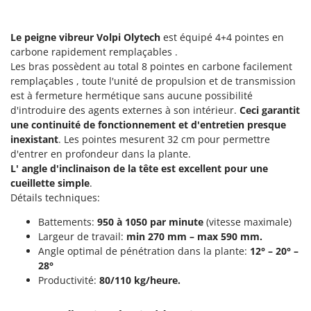
Pulvérisateurs
GRIFO
Pulvérisateurs portés
GVS
Le peigne vibreur Volpi
Olytech
est équipé 4+4 pointes en
carbone rapidement remplaçables .
GYS
R
Rafraîchisseurs d'air par évaporation
Les bras possèdent au total 8 pointes en carbone facilement
remplaçables , toute l'unité de propulsion et de transmission
H
Rampes de chargement en aluminium
Hailo
est à fermeture hermétique sans aucune possibilité
Râpes à fromage électriques
d'introduire des agents externes à son intérieur.
Ceci garantit
Helvi
une continuité de fonctionnement et d'entretien presque
Râteaux pour tracteur
Henx
inexistant
. Les pointes mesurent 32 cm pour permettre
Remplisseuses
d'entrer en profondeur dans la plante.
HiKOKI
L' angle d'inclinaison de la tête est excellent pour une
Robots nettoyeurs de piscine
Honda
cueillette simple
.
Robots Tondeuses
Détails techniques:
I
Rogneuses de souches
Idromatic
Battements:
950 à 1050 par minute
(vitesse maximale)
Rouleaux pour tracteur
Largeur de travail:
min 270 mm – max 590 mm.
Il-Tec
Angle optimal de pénétration dans la plante:
12° – 20° –
Imperia
S
28°
Scies à os
Infaco
Productivité:
80/110 kg/heure.
Scies à Ruban
Intec