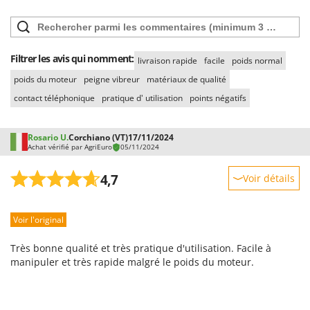
Filtrer les avis qui nomment:
livraison rapide
facile
poids normal
poids du moteur
peigne vibreur
matériaux de qualité
contact téléphonique
pratique d' utilisation
points négatifs
Rosario U.
Corchiano (VT)
17/11/2024
Achat vérifié par AgriEuro
05/11/2024
4,7
Voir détails
Robustesse
Voir l'original
Prestations
Facilité d'utilisation
Très bonne qualité et très pratique d'utilisation. Facile à
Qualité / Prix
manipuler et très rapide malgré le poids du moteur.
Facilité de montage
Emballage