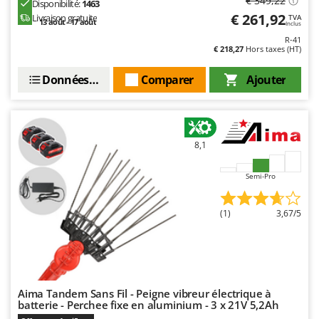
€ 349,22
Disponibilité:
1463
Master
€ 261,92
Livraison gratuite
TVA
13 août - 17 août
Inclus
Mastercook
R-41
Masterpro
€ 218,27
Hors taxes (HT)
McCulloch
Données techniques
Comparer
Ajouter
MCH
Michelin
Mille
8,1
Minox
Semi-Pro
Mockmill
More than chef
(1)
3,67/5
MOSA
MOVA
Mowox
MTD
Aima Tandem Sans Fil - Peigne vibreur électrique à
batterie - Perchee fixe en aluminium - 3 x 21V 5,2Ah