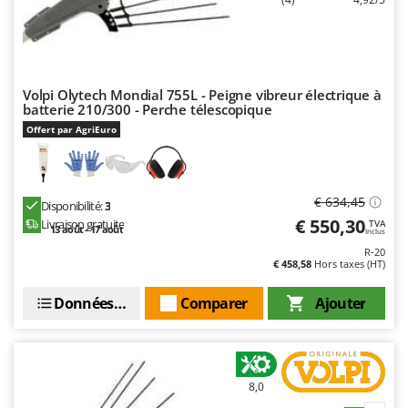
Volpi Olytech Mondial 755L - Peigne vibreur électrique à
batterie 210/300 - Perche télescopique
Offert par AgriEuro
€ 634,45
Disponibilité:
3
€ 550,30
Livraison gratuite
TVA
13 août - 17 août
Inclus
R-20
€ 458,58
Hors taxes (HT)
Données techniques
Comparer
Ajouter
8,0