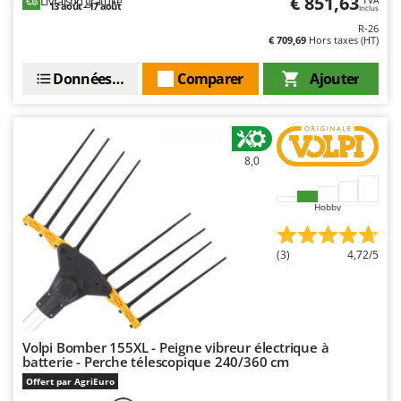
€ 851,63
Livraison gratuite
TVA
13 août - 17 août
Troy-Bilt
Inclus
R-26
€ 709,69
Hors taxes (HT)
U
Udor
Données techniques
Comparer
Ajouter
Unger
V
Verdemax
8,0
Vesco
Volpi
Hobby
W
Waldner
(3)
4,72/5
Weber
WIDU
Wiper EcoRobot
Volpi Bomber 155XL - Peigne vibreur électrique à
Wolf Garten
batterie - Perche télescopique 240/360 cm
Wortex
Offert par AgriEuro