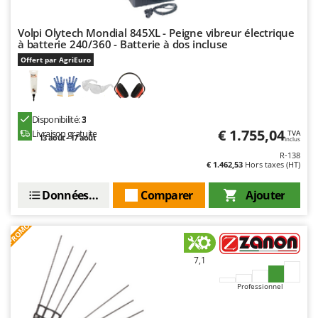
Oriental Koshin
Outdoorchef
Volpi Olytech Mondial 845XL - Peigne vibreur électrique
à batterie 240/360 - Batterie à dos incluse
P
Offert par AgriEuro
Palazzetti
Palumbo Pavi
Partisani
Disponibilité:
3
€ 1.755,04
Livraison gratuite
Paterlini
TVA
13 août - 17 août
Inclus
Philips
R-138
€ 1.462,53
Hors taxes (HT)
Pramac
Données techniques
Comparer
Ajouter
Prismafood
PROMO
R
R.G.V.
Rato
7,1
Reber
Professionnel
Redback