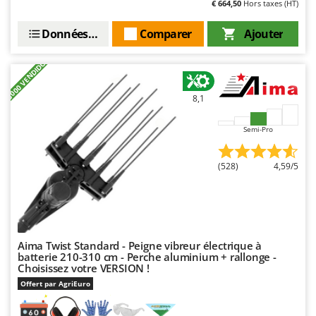
€ 664,50
Hors taxes (HT)
Données techniques
Comparer
Ajouter
+3000 VENDIDOS
8,1
Semi-Pro
(528)
4,59/5
Aima Twist Standard - Peigne vibreur électrique à
batterie 210-310 cm - Perche aluminium + rallonge -
Choisissez votre VERSION !
Offert par AgriEuro