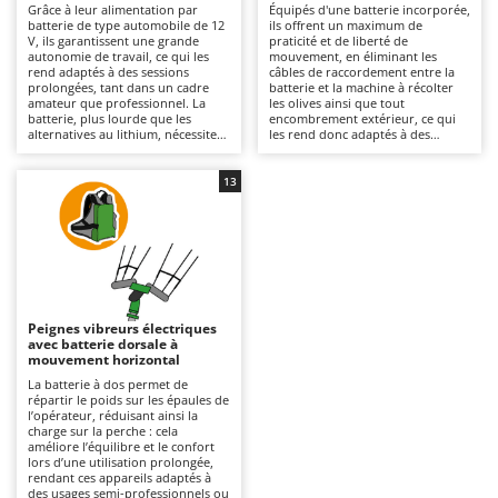
Grâce à leur alimentation par
Équipés d'une batterie incorporée,
Autolaveuses
Ambrogio Robot
batterie de type automobile de 12
ils offrent un maximum de
V, ils garantissent une grande
praticité et de liberté de
Autres produits
Annovi Reverberi
autonomie de travail, ce qui les
mouvement, en éliminant les
rend adaptés à des sessions
câbles de raccordement entre la
ANTHBOT
prolongées, tant dans un cadre
batterie et la machine à récolter
B
amateur que professionnel. La
les olives ainsi que tout
Balayeuses
Archman
batterie, plus lourde que les
encombrement extérieur, ce qui
alternatives au lithium, nécessite
les rend donc adaptés à des
Bancs de scie pour le bois - Scies à bûches
Arco
généralement l’utilisation d’un
utilisations allant du niveau
chariot et de câbles de
amateur au semi-professionnel.
Barbecues
raccordement, ce qui réduit sa
Ardes
Cette configuration les rend
13
praticité lors des déplacements.
particulièrement maniables et
Conçus pour favoriser la chute
Bennes pour tracteur
rapides à déplacer, même entre
Argo
des olives des branches en
des arbres très rapprochés, tout
agissant latéralement sur la
en offrant une autonomie
Brosses pour sols extérieurs
Ariete
couronne, ils secouent très
généralement inférieure à celle
efficacement la branche, facilitant
des solutions externes. Conçus
Brouettes à moteur
Artus
ainsi la chute des fruits, en
pour faciliter le détachement des
particulier sur les olives bien
olives des branches en agissant
Broyeurs à axe horizontal pour tracteur
Attila
mûres situées dans des couronnes
latéralement sur la couronne, ils
Peignes vibreurs électriques
denses. Grâce à leur mouvement
secouent efficacement la branche,
avec batterie dorsale à
Broyeurs de branches et végétaux
Ausonia
horizontal et à la longueur de
ce qui les rend particulièrement
mouvement horizontal
leurs dents en fibre de carbone, ils
adaptés aux olives bien mûres
Butteurs pour tracteur
Awelco
travaillent plus efficacement sur
dans les couronnes denses. Le
La batterie à dos permet de
les branches dont les fruits sont
mouvement horizontal et la
répartir le poids sur les épaules de
prêts à être récoltés, avec une
longueur des dents en fibre de
l’opérateur, réduisant ainsi la
C
B
bonne rapidité d'exécution.
carbone permettent de travailler
charge sur la perche : cela
Chargeurs de batterie - Démarreurs
L'entretien se limite au maintien
Baesso
plus efficacement sur les branches
améliore l’équilibre et le confort
de la charge lorsque l'appareil
dont les fruits sont déjà prêts à
lors d’une utilisation prolongée,
n'est pas utilisé.
Charrues pour tracteur
être récoltés, garantissant ainsi
rendant ces appareils adaptés à
Bahco
une bonne rapidité d’exécution.
des usages semi-professionnels ou