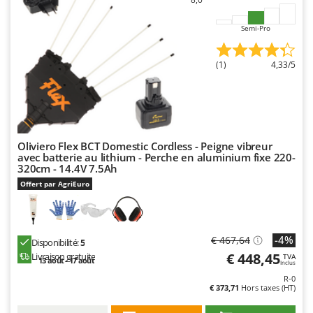
Seven Italy
Shark
Semi-Pro
Silky
(1)
4,33/5
Simatech
Sirman
Skil
Smartwood
Oliviero Flex BCT Domestic Cordless - Peigne vibreur
Smeg
avec batterie au lithium - Perche en aluminium fixe 220-
320cm - 14.4V 7.5Ah
Snapper
Offert par AgriEuro
Solidur
Spice Electronics
Spiralmac
-4%
€ 467,64
Disponibilité:
5
€ 448,45
Livraison gratuite
Spring Protezione
TVA
13 août - 17 août
Inclus
Spyro
R-0
€ 373,71
Hors taxes (HT)
Stanley