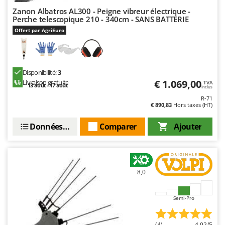
Zanon Albatros AL300 - Peigne vibreur électrique -
Perche telescopique 210 - 340cm - SANS BATTERIE
Offert par AgriEuro
Disponibilité:
3
€ 1.069,00
Livraison gratuite
TVA
13 août - 17 août
Inclus
R-71
€ 890,83
Hors taxes (HT)
Données techniques
Comparer
Ajouter
8,0
Semi-Pro
(4)
4,92/5