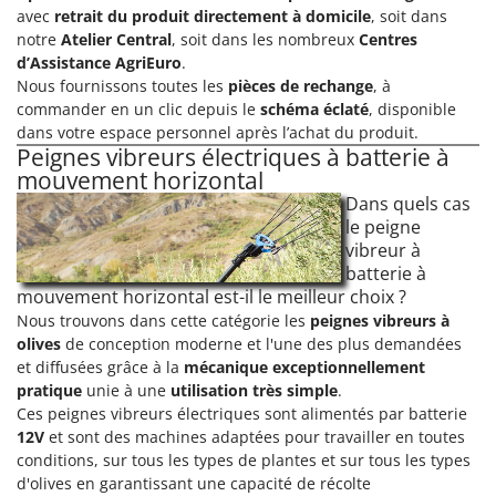
avec
retrait du produit directement à domicile
, soit dans
notre
Atelier Central
, soit dans les nombreux
Centres
d’Assistance AgriEuro
.
Nous fournissons toutes les
pièces de rechange
, à
commander en un clic depuis le
schéma éclaté
, disponible
dans votre espace personnel après l’achat du produit.
Peignes vibreurs électriques à batterie à
mouvement horizontal
Dans quels cas
le peigne
vibreur à
batterie à
mouvement horizontal est-il le meilleur choix ?
Nous trouvons dans cette catégorie les
peignes vibreurs à
olives
de conception moderne et l'une des plus demandées
et diffusées grâce à la
mécanique exceptionnellement
pratique
unie à une
utilisation très simple
.
Ces peignes vibreurs électriques sont alimentés par batterie
12V
et sont des machines adaptées pour travailler en toutes
conditions, sur tous les types de plantes et sur tous les types
d'olives en garantissant une capacité de récolte