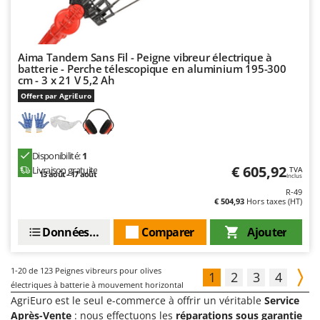
Aima Tandem Sans Fil - Peigne vibreur électrique à
batterie - Perche télescopique en aluminium 195-300
cm - 3 x 21 V 5,2 Ah
Offert par AgriEuro
Disponibilité:
1
€ 605,92
Livraison gratuite
TVA
13 août - 17 août
Inclus
R-49
€ 504,93
Hors taxes (HT)
Données techniques
Comparer
Ajouter
1-20
de 123 Peignes vibreurs pour olives
1
2
3
4
électriques à batterie à mouvement horizontal
AgriEuro est le seul e-commerce à offrir un véritable
Service
Après-Vente
: nous effectuons les
réparations sous garantie