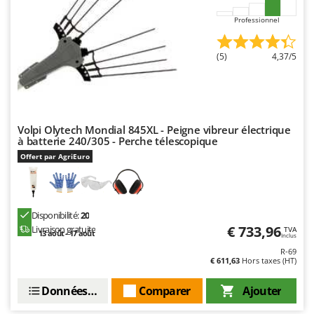
Professionnel
(5)
4,37/5
Volpi Olytech Mondial 845XL - Peigne vibreur électrique
à batterie 240/305 - Perche télescopique
Offert par AgriEuro
Disponibilité:
20
€ 733,96
Livraison gratuite
TVA
13 août - 17 août
Inclus
R-69
€ 611,63
Hors taxes (HT)
Données techniques
Comparer
Ajouter