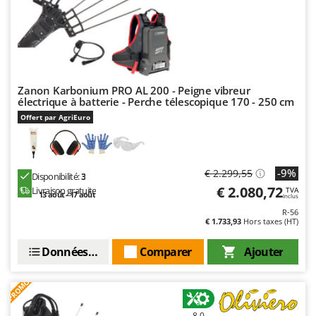
Resto Italia
Ribimex
Ripartrak
Ritter
Zanon Karbonium PRO AL 200 - Peigne vibreur
River Systems
électrique à batterie - Perche télescopique 170 - 250 cm
Robomow
Offert par AgriEuro
Rossofuoco
Rover Pompe
-9%
€ 2.299,55
Royal Food
Disponibilité:
3
€ 2.080,72
Livraison gratuite
TVA
13 août - 17 août
Ryobi
Inclus
R-56
€ 1.733,93
Hors taxes (HT)
S
S.T.P.
Données techniques
Comparer
Ajouter
Santos
Sbaraglia
PROMO
Schnitzer
8,0