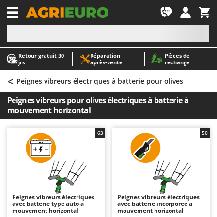
-1
Retour gratuit 30
Réparation
Pièces de
A
A
jrs
après‑vente
rechange
Abris de jardin
ABAC
<
Accessoires pour tracteurs tondeuses autoportés
AgriEuro Premium
Peignes vibreurs électriques à batterie pour olives
Aérateurs Scarificateurs pour gazon
AgriEuro TOP-LINE
Peignes vibreurs pour olives électriques à batterie à
Arracheuses de pommes de terre pour tracteur
AGT
mouvement horizontal
Aspirateurs - Balais Électriques
Aima
63
50
Aspirateurs à cendres
Airmec
Aspirateurs à feuilles sur roues
AL-KO
Aspirateurs de piscine
ALA 2000
Aspirateurs Multifonctions
Alce
Atomiseurs agricoles pour tracteurs
Alpina
Peignes vibreurs électriques
Peignes vibreurs électriques
avec batterie type auto à
avec batterie incorporée à
Atomiseurs pour traitements
Ama
mouvement horizontal
mouvement horizontal