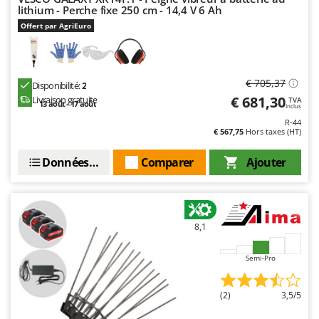
lithium - Perche fixe 250 cm - 14,4 V 6 Ah
Offert par AgriEuro
€ 705,37
Disponibilité:
2
€ 681,30
Livraison gratuite
TVA
13 août - 17 août
Inclus
R-44
€ 567,75
Hors taxes (HT)
Données techniques
Comparer
Ajouter
8,1
Semi-Pro
(2)
3,5/5