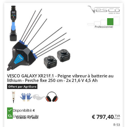
Professionnel
VESCO GALAXY XR21F.1 - Peigne vibreur à batterie au
lithium - Perche fixe 250 cm - 2x 21,6 V 4,5 Ah
Offert par AgriEuro
Disponibilité:
4
€ 797,40
Livraison gratuite
TVA
13 août - 17 août
Inclus
R-53