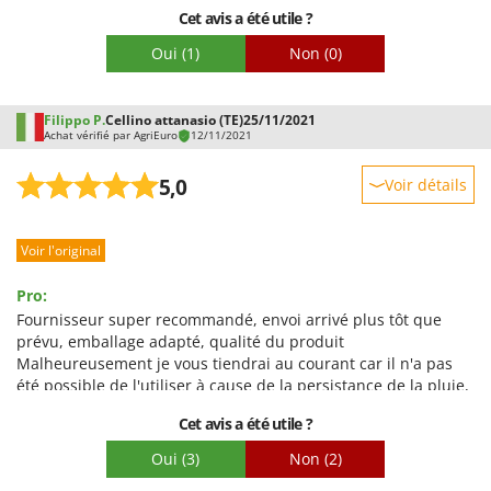
le chargeur de batterie gratuit n'est plus fourni
Cet avis a été utile ?
Oui
(1)
Non
(0)
Filippo P.
Cellino attanasio (TE)
25/11/2021
Achat vérifié par AgriEuro
12/11/2021
5,0
Voir détails
Robustesse
Voir l'original
Prestations
Facilité d'utilisation
Pro:
Qualité / Prix
Fournisseur super recommandé, envoi arrivé plus tôt que
prévu, emballage adapté, qualité du produit
Facilité de montage
Malheureusement je vous tiendrai au courant car il n'a pas
Emballage
été possible de l'utiliser à cause de la persistance de la pluie,
à bientôt.
Cet avis a été utile ?
Oui
(3)
Non
(2)