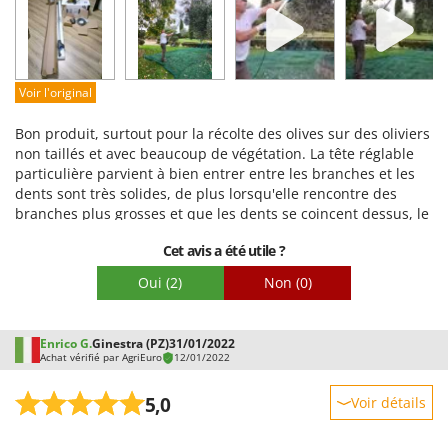
Facilité d'utilisation
Qualité / Prix
Facilité de montage
Voir l'original
Emballage
Bon produit, surtout pour la récolte des olives sur des oliviers
non taillés et avec beaucoup de végétation. La tête réglable
particulière parvient à bien entrer entre les branches et les
dents sont très solides, de plus lorsqu'elle rencontre des
branches plus grosses et que les dents se coincent dessus, le
moteur s'arrête automatiquement pour éviter les casses et
Cet avis a été utile ?
redémarre une fois retiré du cadre. S'il est utilisé à la
longueur minimale, il est bien maniable, mais s'il est utilisé à
Oui
(2)
Non
(0)
l'extension maximale, il est très lourd avec le moteur au-
dessus et il faut beaucoup de force pour le gérer. Je
recommande de l'utiliser de manière très verticale afin de
Enrico G.
Ginestra (PZ)
31/01/2022
réduire l'effort et l'effet de levier. Un défaut important est la
Achat vérifié par AgriEuro
12/01/2022
mauvaise qualité du bloc d'extension, en plastique et mal
pensé. Après une journée de travail j'ai dû le changer car
5,0
Voir détails
l'extension tournait sur elle même et se détachait souvent
rendant le travail impossible
Robustesse