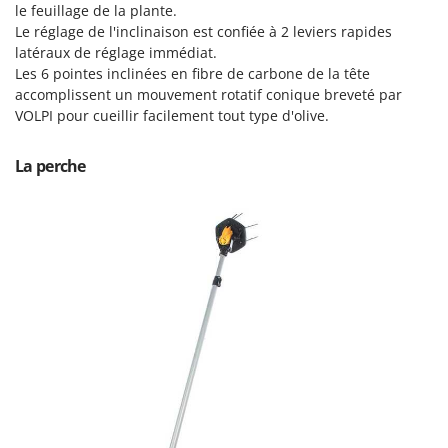
Scies alternatives à batterie
le feuillage de la plante.
Intex
Le réglage de l'inclinaison est confiée à 2 leviers rapides
Scies de jardin télescopiques
Italyco
latéraux de réglage immédiat.
Sécateurs électriques à batterie
Les 6 pointes inclinées en fibre de carbone de la tête
ITM
accomplissent un mouvement rotatif conique breveté par
Sécateurs et Échenilloirs manuels
VOLPI pour cueillir facilement tout type d'olive.
J
Sécateurs pneumatiques
JOLLY ITALIA
Semoirs et Épandeurs d'engrais
La perche
K
Socs pour tracteur
KAAZ
Souffleurs aspirateurs pour Feuilles
Karcher
Soufreuses - Poudreuses à dos
Kasco
Soufreuses - Poudreuses pour tracteur
Kemper
Keter
T
Taille-haies
KitchenAid
Taille-haies à bras pour tracteur
Komo
Tarières
L
Tondeuses à Gazon
Laica