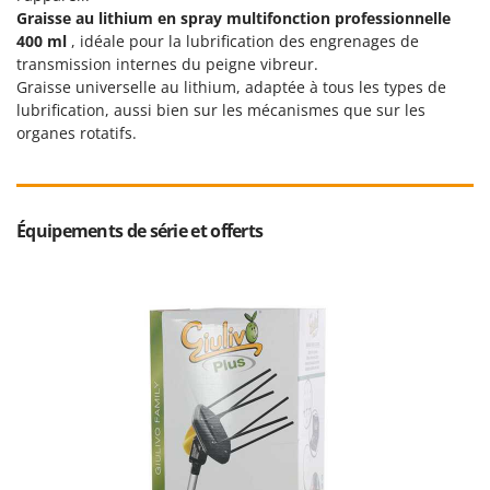
Resto Italia
Graisse au lithium en spray multifonction professionnelle
400 ml
, idéale pour la lubrification des engrenages de
Ribimex
transmission internes du peigne vibreur.
Ripartrak
Graisse universelle au lithium, adaptée à tous les types de
Ritter
lubrification, aussi bien sur les mécanismes que sur les
organes rotatifs.
River Systems
Robomow
Rossofuoco
Équipements de série et offerts
Rover Pompe
Royal Food
Ryobi
S
S.T.P.
Santos
Sbaraglia
Schnitzer