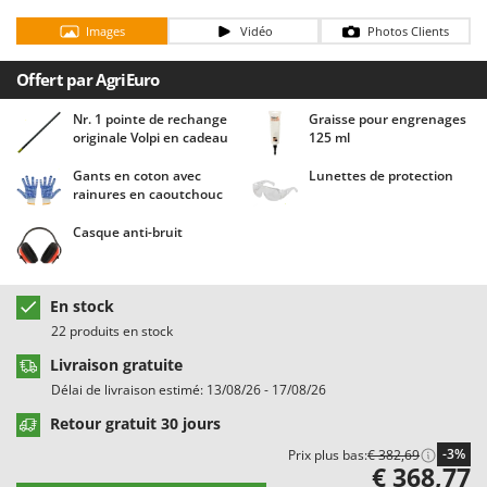
Chaudrons électriques pour polenta
Barbieri
Images
Vidéo
Photos Clients
Cisailles à gazon à batterie
Batavia
Cisailles taille-haies manuelles
Offert par AgriEuro
Benassi
Climatiseurs
Beper
Nr. 1 pointe de rechange
Graisse pour engrenages
originale Volpi en cadeau
125 ml
Compresseurs d'air électriques
Berkel
Compresseurs pour la récolte des olives et la taille
Gants en coton avec
Lunettes de protection
Bernardi
rainures en caoutchouc
Coupe-bordures - Trimmers
Bertolini Pumps
Casque anti-bruit
Coupe-branches
Besser Vacuum
Couveuses à œufs
Bestway
En stock
Cultivateurs Tiller à ressorts - Extirpateurs
Beta tools
22 produits en stock
Bissell
D
Livraison gratuite
Débroussailleuses
Black & Decker
Délai de livraison estimé: 13/08/26 - 17/08/26
Décompacteurs agricoles
BlackStone
Retour gratuit 30 jours
Découpeurs plasma
Blue Bird
-3%
Prix plus bas:
€ 382,69
Déplaqueuses de gazon
€ 368,77
Bomet