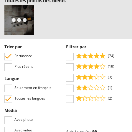
Toutes les photos des clients
Trier par
Filtrer par
Pertinence
(74)
Plus récent
(19)
(3)
Langue
Seulement en français
(1)
Toutes les langues
(2)
Média
Avec photo
Avec vidéo
Avis trouvés:
99