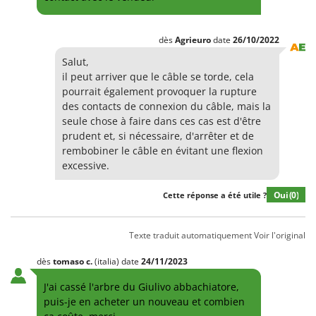
dès
Agrieuro
date
26/10/2022
Salut,
il peut arriver que le câble se torde, cela
pourrait également provoquer la rupture
des contacts de connexion du câble, mais la
seule chose à faire dans ces cas est d'être
prudent et, si nécessaire, d'arrêter et de
rembobiner le câble en évitant une flexion
excessive.
Oui
(0)
Cette réponse a été utile ?
Texte traduit automatiquement
Voir l'original
dès
tomaso
c.
(italia)
date
24/11/2023
J'ai cassé l'arbre du Giulivo abbachiatore,
puis-je en acheter un nouveau et combien