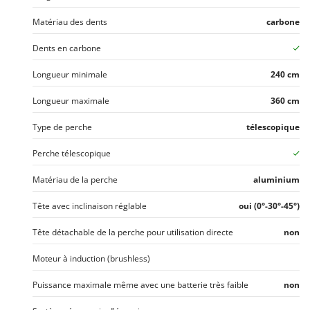
Troy-Bilt
Matériau des dents
carbone
U
Udor
Dents en carbone
Unger
Longueur minimale
240 cm
V
Longueur maximale
360 cm
Verdemax
Type de perche
télescopique
Vesco
Volpi
Perche télescopique
W
Matériau de la perche
aluminium
Waldner
Tête avec inclinaison réglable
oui (0°-30°-45°)
Weber
WIDU
Tête détachable de la perche pour utilisation directe
non
Wiper EcoRobot
Moteur à induction (brushless)
Wolf Garten
Puissance maximale même avec une batterie très faible
non
Wortex