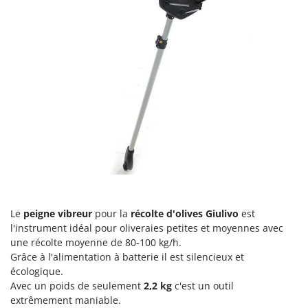
Groupes électrogènes
E
Gyrobroyeurs à lame pour tracteur
EcoFlow
Edilmark
H
Haches - Cognées et Hachettes
Effeuno
Hachoirs à viande
Einhell
Herses à Dents
Elegen
Herses Rotatives
Energy Gruppi
Enotecnica Pillan
L
Lames à neige
Eschenfelder
Lames niveleuses pour tracteur
EuroMech
Lave-vitres
Le
peigne vibreur
pour la
récolte d'olives
Giulivo
est
Eurosystems
l'instrument idéal pour oliveraies petites et moyennes avec
Lieuses électriques pour vignes
une récolte moyenne de 80-100 kg/h.
F
FAC
Grâce à l'alimentation à batterie il est silencieux et
M
écologique.
Machines à pâtes
Fama Industrie
Avec un poids de seulement
2,2 kg
c'est un outil
Machines de nettoyage pour panneaux photovoltaïques et surfaces vitrées
Famag
extrêmement maniable.