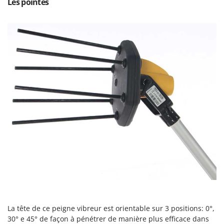
Les pointes
Pulvérisateurs
GRIFO
Pulvérisateurs portés
GVS
GYS
R
Rafraîchisseurs d'air par évaporation
H
Rampes de chargement en aluminium
Hailo
Râpes à fromage électriques
Helvi
Râteaux pour tracteur
Henx
Remplisseuses
HiKOKI
Robots nettoyeurs de piscine
Honda
Robots Tondeuses
I
Rogneuses de souches
Idromatic
Rouleaux pour tracteur
Il-Tec
Imperia
S
Scies à os
Infaco
La tête de ce peigne vibreur est orientable sur 3 positions: 0°,
Scies à Ruban
Intec
30° e 45° de façon à pénétrer de manière plus efficace dans