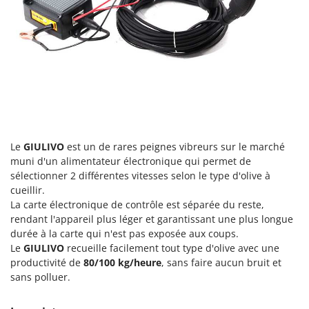
Perches Élagueuses
Francini
Pétrins à Spirale
G
Piscines
G3 Ferrari
Planteuses de pommes de terre pour tracteur
Gardena
Plateaux de coupe pour tracteur
Garofalo
Plumeuses
GeoTech
Pompes d'irrigation à tracteur
GeoTech Pro
Le
GIULIVO
est un de rares peignes vibreurs sur le marché
Pompes de transfert
Gierre
muni d'un alimentateur électronique qui permet de
Pompes immergées électriques
Ginko - MGM
sélectionner 2 différentes vitesses selon le type d'olive à
Postes à souder
cueillir.
Gipeco
La carte électronique de contrôle est séparée du reste,
Poussoirs à saucisse
Girmi
rendant l'appareil plus léger et garantissant une plus longue
Power Stations - Batteries - Centrales électriques portables
durée à la carte qui n'est pas exposée aux coups.
GRAEF
Le
GIULIVO
recueille facilement tout type d'olive avec une
Presses à pellets
Gre
productivité de
80/100 kg/heure
, sans faire aucun bruit et
Pressoirs à fruits
sans polluer.
GreenBay
Pressoirs à Raisin
Greenworks