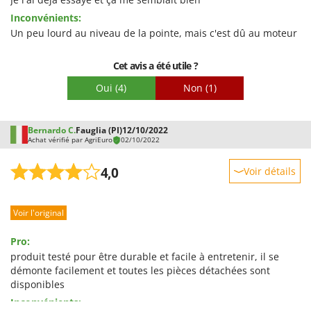
Inconvénients:
Facilité de montage
Un peu lourd au niveau de la pointe, mais c'est dû au moteur
Emballage
Cet avis a été utile ?
Oui
(4)
Non
(1)
Bernardo C.
Fauglia (PI)
12/10/2022
Achat vérifié par AgriEuro
02/10/2022
4,0
Voir détails
Robustesse
Voir l'original
Prestations
Facilité d'utilisation
Pro:
Qualité / Prix
produit testé pour être durable et facile à entretenir, il se
démonte facilement et toutes les pièces détachées sont
Facilité de montage
disponibles
Emballage
Inconvénients: