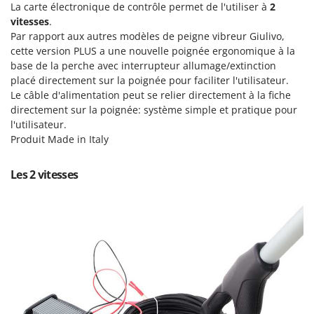
Machines pour la transformation des fruits
La carte électronique de contrôle permet de l'utiliser à
2
Famur
vitesses
.
Machines sous vide
FARMER
Par rapport aux autres modèles de peigne vibreur Giulivo,
Motobineuses
cette version PLUS a une nouvelle poignée ergonomique à la
FBC
base de la perche avec interrupteur allumage/extinction
Motoculteurs
Ferrari Group
placé directement sur la poignée pour faciliter l'utilisateur.
Motofaucheuses
Ferroni
Le câble d'alimentation peut se relier directement à la fiche
directement sur la poignée: système simple et pratique pour
Motopompes pour irrigation
Ferrua
l'utilisateur.
Moulins à céréales électriques
FIAC
Produit Made in Italy
Moulins à farine
FIEM
Les 2 vitesses
Fimar
N
Nettoyeurs et Balais à vapeur
FINI
Nettoyeurs haute pression
Fiorentini
Nettoyeurs tapis, moquettes et tapisseries
Fiskars
Flymo
P
Peignes vibreurs et Secoueurs à olives
Fontana Forni
Pelles rétros pour tracteur
Forest Master