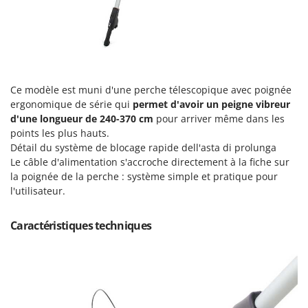
Tondeuses autoportées
Lampacrescia - MGM
Tondeuses débroussailleuses thermiques
Landxcape
Trancheuses
LAR Casalinghi
Trancheuses de sol
Lavor
Transpalettes
Ce modèle est muni d'une perche télescopique avec poignée
Linea VZ
ergonomique de série qui
permet d'avoir un peigne vibreur
Treuils de débardage
Lisam
d'une longueur de 240-370 cm
pour arriver même dans les
Tronçonneuses
Lotusgrill
points les plus hauts.
Détail du système de blocage rapide dell'asta di prolunga
V
M
Le câble d'alimentation s'accroche directement à la fiche sur
Vêtements de Sécurité
M.A.I.BO.
la poignée de la perche : système simple et pratique pour
Vibroculteurs à tracteur
l'utilisateur.
Macom
Macte Ovens
Caractéristiques techniques
Makita
MAMMAMIA
Marcato
Marina Systems