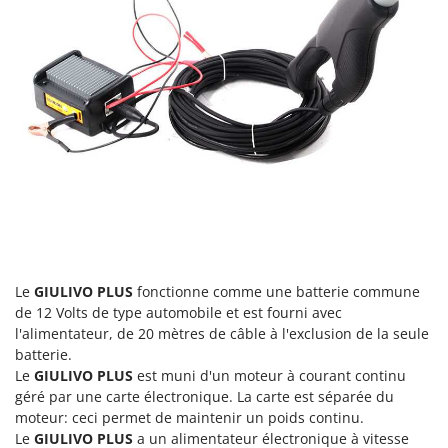
Master
Mastercook
Masterpro
McCulloch
MCH
Michelin
Mille
Minox
Mockmill
More than chef
Le
GIULIVO PLUS
fonctionne comme une batterie commune
MOSA
de 12 Volts de type automobile et est fourni avec
l'alimentateur, de 20 mètres de câble à l'exclusion de la seule
MOVA
batterie.
Mowox
Le
GIULIVO PLUS
est muni d'un moteur à courant continu
géré par une carte électronique. La carte est séparée du
MTD
moteur: ceci permet de maintenir un poids continu.
Le
GIULIVO PLUS
a un alimentateur électronique à vitesse