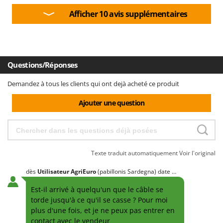
Afficher 10 avis supplémentaires
Questions/Réponses
Demandez à tous les clients qui ont dejà acheté ce produit
Ajouter une question
Texte traduit automatiquement
Voir l'original
dès
Utilisateur AgriEuro
(pabillonis Sardegna)
date
26/10/2022
Est-il arrivé à quelqu'un que le câble se
torde jusqu'à ce qu'il se casse ? Pour moi
plus d'une fois, et je ne peux pas entrer en
contact avec le vendeur