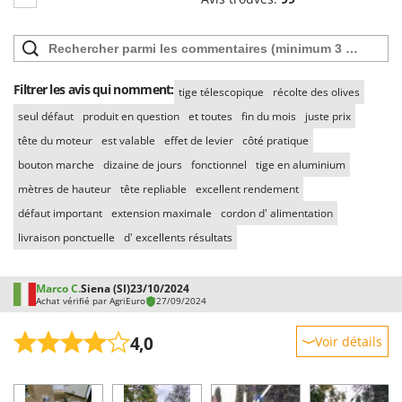
Filtrer les avis qui nomment:
tige télescopique
récolte des olives
seul défaut
produit en question
et toutes
fin du mois
juste prix
tête du moteur
est valable
effet de levier
côté pratique
bouton marche
dizaine de jours
fonctionnel
tige en aluminium
mètres de hauteur
tête repliable
excellent rendement
défaut important
extension maximale
cordon d' alimentation
livraison ponctuelle
d' excellents résultats
Marco C.
Siena (SI)
23/10/2024
Achat vérifié par AgriEuro
27/09/2024
4,0
Voir détails
Robustesse
Prestations