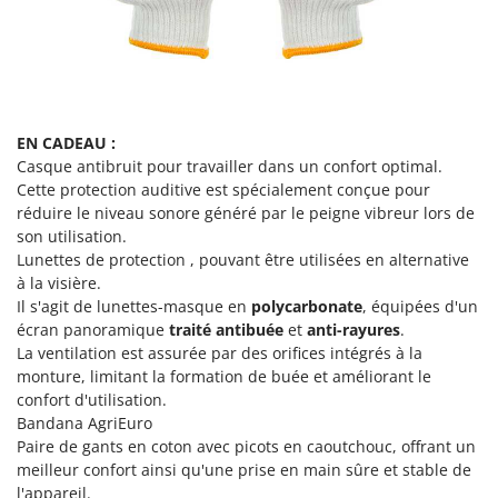
Oriental Koshin
Outdoorchef
P
Palazzetti
EN CADEAU :
Palumbo Pavi
Casque antibruit pour travailler dans un confort optimal.
Partisani
Cette protection auditive est spécialement conçue pour
Paterlini
réduire le niveau sonore généré par le peigne vibreur lors de
son utilisation.
Philips
Lunettes de protection , pouvant être utilisées en alternative
Pramac
à la visière.
Il s'agit de lunettes-masque en
polycarbonate
, équipées d'un
Prismafood
écran panoramique
traité antibuée
et
anti-rayures
.
La ventilation est assurée par des orifices intégrés à la
R
R.G.V.
monture, limitant la formation de buée et améliorant le
confort d'utilisation.
Rato
Bandana AgriEuro
Reber
Paire de gants en coton avec picots en caoutchouc, offrant un
meilleur confort ainsi qu'une prise en main sûre et stable de
Redback
l'appareil.