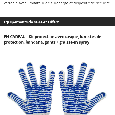
N
New O.M.R.A.
variable avec limitateur de surcharge et dispositif de sécurité.
Nilfisk
Ninja
Équipements de série et Offert
Novatec
Novital
EN CADEAU : Kit protection avec casque, lunettes de
NuAir
protection, bandana, gants + graisse en spray
NuovaFac
O
Officine Savioli
Oliviero
Olix
OMA
Omas
Ompagrill
Ooni