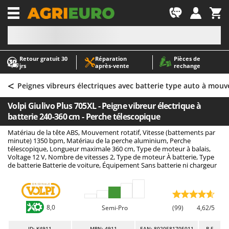
-1
Retour gratuit 30
Réparation
Pièces de
A
A
jrs
après‑vente
rechange
Abris de jardin
ABAC
<
Accessoires pour tracteurs tondeuses autoportés
AgriEuro Premium
Peignes vibreurs électriques avec batterie type auto à mouv
Aérateurs Scarificateurs pour gazon
AgriEuro TOP-LINE
Volpi Giulivo Plus 705XL - Peigne vibreur électrique à
Arracheuses de pommes de terre pour tracteur
AGT
batterie 240-360 cm - Perche télescopique
Aspirateurs - Balais Électriques
Aima
Matériau de la tête ABS, Mouvement rotatif, Vitesse (battements par
minute) 1350 bpm, Matériau de la perche aluminium, Perche
Aspirateurs à cendres
Airmec
télescopique, Longueur maximale 360 cm, Type de moteur à balais,
Voltage 12 V, Nombre de vitesses 2, Type de moteur À batterie, Type
Aspirateurs à feuilles sur roues
AL-KO
de batterie Batterie de voiture, Équipement Sans batterie ni chargeur
Aspirateurs de piscine
ALA 2000
Aspirateurs Multifonctions
Alce
Atomiseurs agricoles pour tracteurs
Alpina
8,0
Semi-Pro
(99)
4,62/5
Atomiseurs pour traitements
Ama
ID
: K4911
MPN: 4911
EAN: 8020581705011
R-5