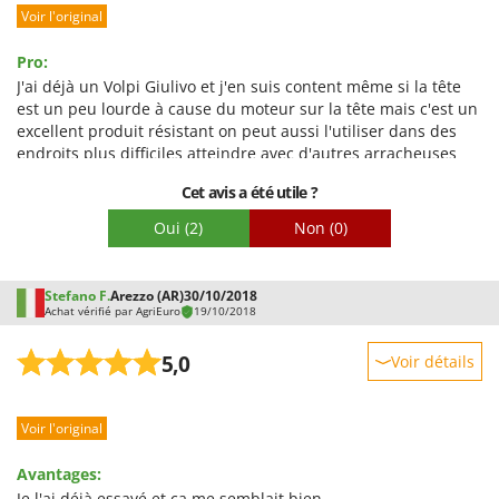
Voir l'original
Prestations
Facilité d'utilisation
Pro:
Qualité / Prix
J'ai déjà un Volpi Giulivo et j'en suis content même si la tête
est un peu lourde à cause du moteur sur la tête mais c'est un
Facilité de montage
excellent produit résistant on peut aussi l'utiliser dans des
Emballage
endroits plus difficiles atteindre avec d'autres arracheuses
d'oliviers et des arbres non taillés avec la tige télescopique
Cet avis a été utile ?
peut dépasser 4 mètres de hauteur et il n'est pas nécessaire
de monter et descendre continuellement pour peigner la
Oui
(2)
Non
(0)
branche, avec son système de tiges qui tournent
individuellement sur elles-mêmes avec un timing difficile
ceinture qui arrête bien Puissance et durabilité les tiges sont
Stefano F.
Arezzo (AR)
30/10/2018
difficiles à casser, le Volpi Giulivo plus acheté récemment je
Achat vérifié par AgriEuro
19/10/2018
ne l'ai pas encore utilisé mais je serai certainement content
de ce nouveau modèle avec la tige en aluminium et le bouton
5,0
Voir détails
sur la poignée à la place ?
Robustesse
Inconvénients:
Un seul défaut à l'extérieur jette les olives un peu plus loin
Voir l'original
Prestations
mais je le recommande facile à utiliser.
Facilité d'utilisation
Avantages:
Qualité / Prix
Je l'ai déjà essayé et ça me semblait bien