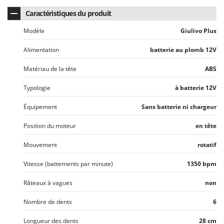
Stiga
Caractéristiques du produit
Stocker
Modèle
Giulivo Plus
Sunseeker
Alimentation
batterie au plomb 12V
T
Tecla
Matériau de la tête
ABS
TecnoGen
Typologie
à batterie 12V
Tellarini Pompe
Équipement
Sans batterie ni chargeur
Telwin
Tenco
Position du moteur
en tête
Tineco
Mouvement
rotatif
Titania
Vitesse (battements par minute)
1350 bpm
Tornado
Râteaux à vagues
non
Tre Spade
Trev - Abrek - TecnoVIR
Nombre de dents
6
Trotec
Longueur des dents
28 cm