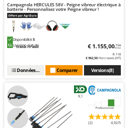
Worx
Campagnola HERCULES 58V - Peigne vibreur électrique à
batterie - Personnalisez votre Peigne vibreur !
Y
Offert par AgriEuro
Yard Force
Z
Zanon
Disponibilité:
5
Zephir
€ 1.155,00
Livraison gratuite
TVA
13 août - 17 août
Inclus
ZGrills
R-118
€ 962,50
Hors taxes (HT)
Zodiac
Zomax
Données techniques
Comparer
Versions(8)
9,1
Professionnel
(2)
4,92/5