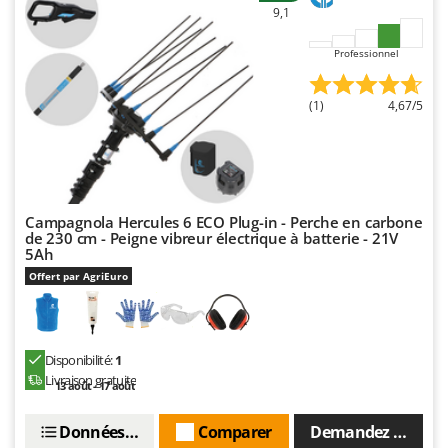
9,1
Professionnel
(1)
4,67/5
Campagnola Hercules 6 ECO Plug-in - Perche en carbone
de 230 cm - Peigne vibreur électrique à batterie - 21V
5Ah
Offert par AgriEuro
Disponibilité:
1
Livraison gratuite
13 août - 17 août
Données techniques
Comparer
Demandez un devi