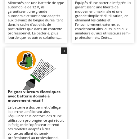
Alimentés par une batterie de type
Équipés d'une batterie intégrée, ils
Autolaveuses
Ambrogio Robot
automobile de 12 V, ils
garantissent une liberté de
garantissent une grande
mouvement maximale et une
Autres produits
Annovi Reverberi
autonomie et sont donc adaptés
grande simplicité d'utilisation, en
aux travaux de longue durée, tant
éliminant les câbles et
ANTHBOT
dans le cadre d'activités de
l'encombrement externe, et
B
particuliers que dans un contexte
conviennent ainsi aussi bien aux
Balayeuses
Archman
professionnel. La batterie, plus
amateurs qu'aux utilisateurs semi-
lourde que les autres solutions,
professionnels. Cette
Bancs de scie pour le bois - Scies à bûches
Arco
nécessite généralement
configuration les rend plus
l’utilisation d’un chariot pour le
pratiques à transporter et plus
Barbecues
déplacement et le raccordement
Ardes
maniables, tout en offrant une
1
par câbles au peigne vibreur, ce
autonomie généralement
qui limite son rayon d’action.
Bennes pour tracteur
inférieure à celle des solutions
Argo
Conçus pour faciliter le
équipées de batteries externes.
détachement des olives des
Conçus pour faciliter le
Brosses pour sols extérieurs
Ariete
branches grâce à une action de
détachement des olives des
secouage générée par le
branches grâce à une action de
Brouettes à moteur
Artus
mouvement rotatif des dents, ils
secouage générée par le
conviennent à tous les types
mouvement rotatif des dents, ils
Broyeurs à axe horizontal pour tracteur
Attila
d’olives, avec des performances
conviennent à tous les types
Peignes vibreurs électriques
optimales sur les fruits bien mûrs.
d’olives, avec une efficacité accrue
avec batterie dorsale à
Broyeurs de branches et végétaux
Ausonia
Ce mouvement génère des
sur les fruits bien mûrs. Ce
mouvement rotatif
vibrations sur le manche mais, par
mouvement génère des vibrations
Butteurs pour tracteur
Awelco
rapport au mouvement
sur le manche mais, par rapport
La batterie à dos permet d’alléger
oscillatoire, il garantit une action
au mouvement oscillatoire, il
la perche, améliorant ainsi
plus énergique et continue,
assure une action plus énergique
l’équilibre et le confort lors d’une
C
B
améliorant ainsi la récolte sur les
et continue, améliorant ainsi la
utilisation prolongée, ce qui réduit
Chargeurs de batterie - Démarreurs
feuillages denses. L’entretien se
Baesso
productivité même sur les
la fatigue de l’opérateur et rend
limite au maintien de la charge de
couronnes denses. L’entretien se
ces modèles adaptés à des
la batterie lorsqu’elle n’est pas
Charrues pour tracteur
limite au maintien de la charge de
contextes allant du semi-
Bahco
utilisée.
la batterie et à sa recharge pour
professionnel au professionnel.