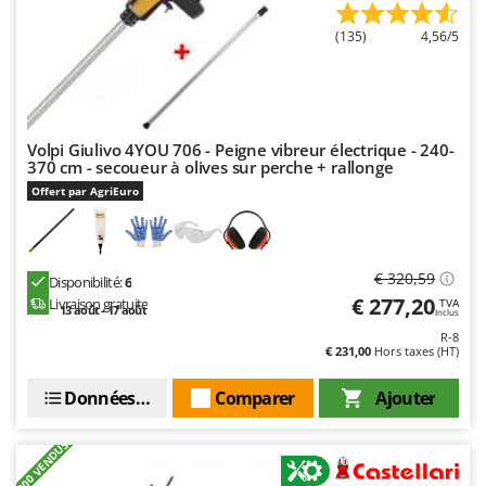
Oriental Koshin
(135)
4,56/5
Outdoorchef
P
Palazzetti
Palumbo Pavi
Volpi Giulivo 4YOU 706 - Peigne vibreur électrique - 240-
370 cm - secoueur à olives sur perche + rallonge
Partisani
Offert par AgriEuro
Paterlini
Philips
Pramac
€ 320,59
Disponibilité:
6
Prismafood
€ 277,20
Livraison gratuite
TVA
13 août - 17 août
Inclus
R-8
R
€ 231,00
Hors taxes (HT)
R.G.V.
Données techniques
Comparer
Ajouter
Rato
Reber
+200 VENDUS
Redback