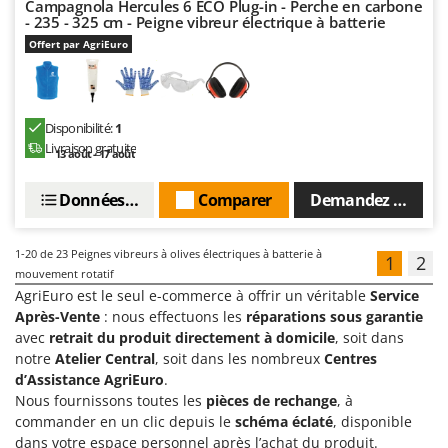
Campagnola Hercules 6 ECO Plug-in - Perche en carbone
- 235 - 325 cm - Peigne vibreur électrique à batterie
Offert par AgriEuro
Disponibilité:
1
Livraison gratuite
13 août - 17 août
Données techniques
Comparer
Demandez un devi
1-20
de 23 Peignes vibreurs à olives électriques à batterie à
1
2
mouvement rotatif
AgriEuro est le seul e-commerce à offrir un véritable
Service
Après-Vente
: nous effectuons les
réparations sous garantie
avec
retrait du produit directement à domicile
, soit dans
notre
Atelier Central
, soit dans les nombreux
Centres
d’Assistance AgriEuro
.
Nous fournissons toutes les
pièces de rechange
, à
commander en un clic depuis le
schéma éclaté
, disponible
dans votre espace personnel après l’achat du produit.