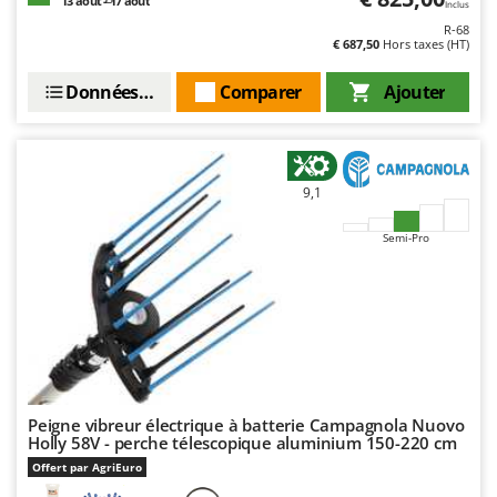
13 août - 17 août
Inclus
Stiga
R-68
Stocker
€ 687,50
Hors taxes (HT)
Sunseeker
Données techniques
Comparer
Ajouter
T
Tecla
TecnoGen
9,1
Tellarini Pompe
Semi-Pro
Telwin
Tenco
Tineco
Titania
Tornado
Tre Spade
Peigne vibreur électrique à batterie Campagnola Nuovo
Holly 58V - perche télescopique aluminium 150-220 cm
Trev - Abrek - TecnoVIR
Offert par AgriEuro
Trotec