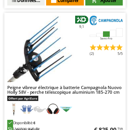
Données techniques
Comparer
Ajouter
Seven Italy
Shark
Silky
9,1
Simatech
Sirman
Semi-Pro
Skil
(2)
5/5
Smartwood
Smeg
Snapper
Solidur
Peigne vibreur électrique à batterie Campagnola Nuovo
Spice Electronics
Holly 58V - perche télescopique aluminium 185-270 cm
Spiralmac
Offert par AgriEuro
Spring Protezione
Spyro
Disponibilité:
6
Stanley
€ 825,00
Livraison gratuite
TVA