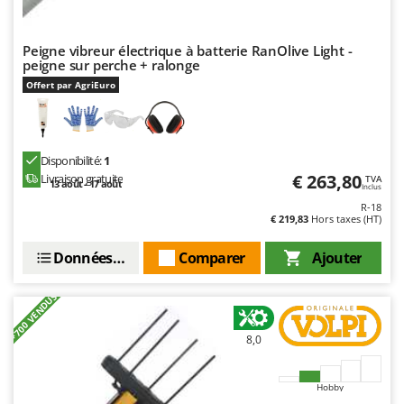
N
New O.M.R.A.
Nilfisk
Peigne vibreur électrique à batterie RanOlive Light -
Ninja
peigne sur perche + ralonge
Offert par AgriEuro
Novatec
Novital
NuAir
Disponibilité:
1
NuovaFac
€ 263,80
Livraison gratuite
TVA
13 août - 17 août
Inclus
R-18
O
€ 219,83
Hors taxes (HT)
Officine Savioli
Oliviero
Données techniques
Comparer
Ajouter
Olix
+700 VENDUS
OMA
Omas
8,0
Ompagrill
Ooni
Hobby