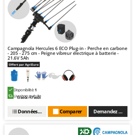
Campagnola Hercules 6 ECO Plug-in - Perche en carbone
- 205 - 275 cm - Peigne vibreur électrique à batterie -
21.6V 5Ah
Offert par AgriEuro
Disponibilité:
1
Livraison gratuite
13 août - 17 août
Données techniques
Comparer
Demandez un devi