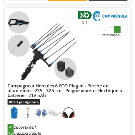
9,1
Professionnel
Campagnola Hercules 6 ECO Plug-in - Perche en
aluminium - 235 - 325 cm - Peigne vibreur électrique à
batterie - 21V 5Ah
Offert par AgriEuro
Disponibilité:
1
Livraison gratuite
13 août - 17 août