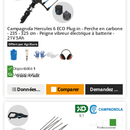
Campagnola Hercules 6 ECO Plug-in - Perche en carbone
- 235 - 325 cm - Peigne vibreur électrique à batterie -
21V 5Ah
Offert par AgriEuro
Disponibilité:
1
Livraison gratuite
13 août - 17 août
Données techniques
Comparer
Demandez un devi
9,1
Professionnel