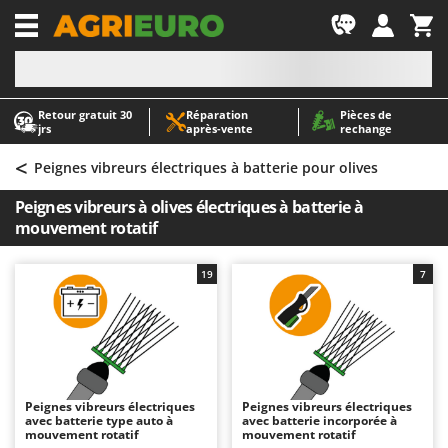
-1
Retour gratuit 30
Réparation
Pièces de
A
A
jrs
après‑vente
rechange
Abris de jardin
ABAC
<
Accessoires pour tracteurs tondeuses autoportés
AgriEuro Premium
Peignes vibreurs électriques à batterie pour olives
Aérateurs Scarificateurs pour gazon
AgriEuro TOP-LINE
Peignes vibreurs à olives électriques à batterie à
Arracheuses de pommes de terre pour tracteur
AGT
mouvement rotatif
Aspirateurs - Balais Électriques
Aima
19
7
Aspirateurs à cendres
Airmec
Aspirateurs à feuilles sur roues
AL-KO
Aspirateurs de piscine
ALA 2000
Aspirateurs Multifonctions
Alce
Atomiseurs agricoles pour tracteurs
Alpina
Peignes vibreurs électriques
Peignes vibreurs électriques
avec batterie type auto à
avec batterie incorporée à
Atomiseurs pour traitements
Ama
mouvement rotatif
mouvement rotatif