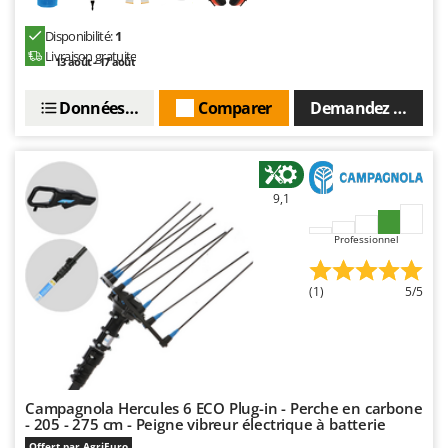
Disponibilité:
1
Livraison gratuite
13 août - 17 août
Données techniques
Comparer
Demandez un devi
9,1
Professionnel
(1)
5/5
Campagnola Hercules 6 ECO Plug-in - Perche en carbone
- 205 - 275 cm - Peigne vibreur électrique à batterie
Offert par AgriEuro