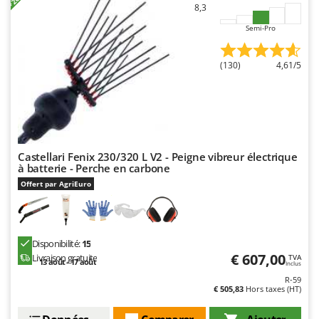
Resto Italia
8,3
Ribimex
Semi-Pro
Ripartrak
(130)
4,61/5
Ritter
River Systems
Robomow
Rossofuoco
Rover Pompe
Castellari Fenix 230/320 L V2 - Peigne vibreur électrique
à batterie - Perche en carbone
Royal Food
Offert par AgriEuro
Ryobi
S
S.T.P.
Disponibilité:
15
€ 607,00
Livraison gratuite
TVA
Santos
13 août - 17 août
Inclus
R-59
Sbaraglia
€ 505,83
Hors taxes (HT)
Schnitzer