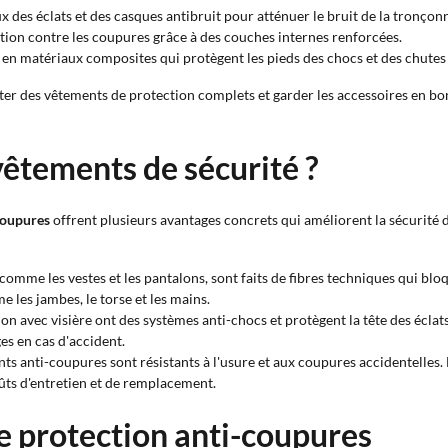
eux des éclats et des casques antibruit pour atténuer le bruit de la tronçon
ction contre les coupures grâce à des couches internes renforcées.
u en matériaux composites qui protègent les pieds des chocs et des chutes 
ter des vêtements de protection complets et garder les accessoires en bon
vêtements de sécurité ?
-coupures
offrent plusieurs avantages concrets qui améliorent la sécurité d
comme les vestes et les pantalons, sont faits de fibres techniques qui bloq
 les jambes, le torse et les mains.
ion avec visière ont des systèmes anti-chocs et protègent la tête des éclat
es en cas d'accident.
nts anti-coupures sont résistants à l'usure et aux coupures accidentelles. 
ûts d'entretien et de remplacement.
e protection anti-coupures