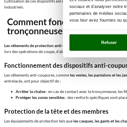
L'utilisation de ces dispositifs est essentielle
pour garantir la sécurité d
sociaux et d'analyser notre t
industriels.
partenaires de médias sociaux
Comment fonctionnent les dif
vous leur avez fournies ou qu'
tronçonneuses ?
Refuser
Les vêtements de protection anti-coupures
sont conçus avec des techno
lors des opérations de coupe, d'abattage et d'élagage du bois.
Fonctionnement des dispositifs anti-coupu
Les vêtements anti-coupures, comme
les vestes, les pantalons et les j
entrelacés, ont pour objectif de :
Arrêter la chaîne
: en cas de contact avec la tronçonneuse, les fi
Protéger les zones sensibles
: des renforts spécifiques sont plac
Protection de la tête et des membres
Les équipements de protection tels que
les casques, les gants et les ch