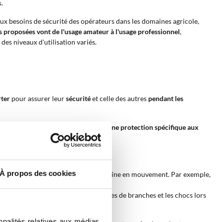
.
x besoins de sécurité des opérateurs dans les domaines agricole,
s proposées vont de l'usage amateur à l'usage professionnel
,
des niveaux d'utilisation variés.
rter
pour assurer leur
sécurité
et celle des autres
pendant les
tes physiques. Ces produits offrent
une protection spécifique aux
À propos des cookies
s par un contact accidentel avec la chaîne en mouvement. Par exemple,
ntre les éclats, les chutes accidentelles de branches et les chocs lors
nnalités relatives aux médias