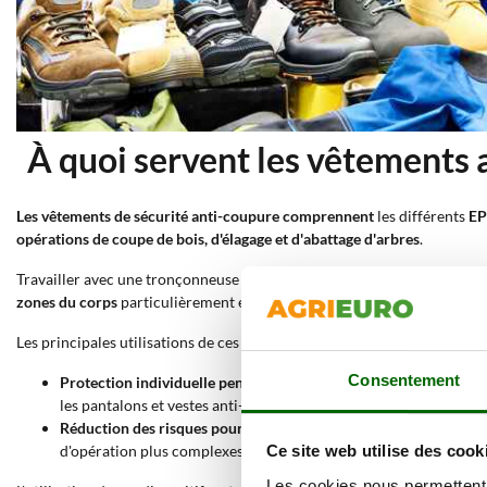
À quoi servent les vêtements 
Les vêtements de sécurité anti-coupure comprennent
les différents
EP
opérations de coupe de bois, d'élagage et d'abattage d'arbres
.
Travailler avec une tronçonneuse comporte de nombreux risques, notam
zones du corps
particulièrement exposées.
Les principales utilisations de ces vêtements anti-coupures sont les sui
Consentement
Protection individuelle pendant la coupe
: les vêtements et acc
les pantalons et vestes anti-coupures offrent des couches renfor
Réduction des risques pour la tête et les membres
: les casques 
d'opération plus complexes.
Ce site web utilise des cook
Les cookies nous permettent d