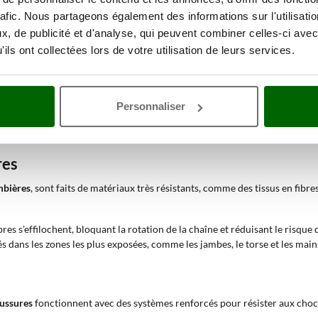
e l'opérateur et réduire le risque d'accidents
, tant dans les petits trava
rafic. Nous partageons également des informations sur l'utilisati
, de publicité et d'analyse, qui peuvent combiner celles-ci avec
férents vêtements de protection
ils ont collectées lors de votre utilisation de leurs services.
Personnaliser
logies spécifiques pour réduire les risques liés à l'utilisation de la tro
res
ambières
, sont faits de matériaux très résistants, comme des tissus en fibre
bres s'effilochent, bloquant la rotation de la chaîne et réduisant le risque 
és dans les zones les plus exposées, comme les jambes, le torse et les main
aussures
fonctionnent avec des systèmes renforcés pour résister aux chocs