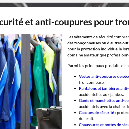
écurité et anti-coupures pour t
Les vêtements de sécurité
compre
des tronçonneuses ou d'autres outi
pour la
protection individuelle lor
domaine amateur que professionne
Parmi les principaux produits disp
Vestes anti-coupures de séc
tronçonneuse.
Pantalons et jambières ant
accidentelles aux jambes.
Gants et manchettes anti-c
accidentels avec la chaîne d
Casques de sécurité
: protec
du bruit.
Chaussures et bottes de séc