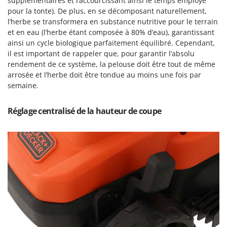
supplémentaires et raccourcissant ainsi le temps employé
Oriental Koshin
pour la tonte). De plus, en se décomposant naturellement,
Outdoorchef
l’herbe se transformera en substance nutritive pour le terrain
et en eau (l’herbe étant composée à 80% d’eau), garantissant
ainsi un cycle biologique parfaitement équilibré. Cependant,
P
Palazzetti
il est important de rappeler que, pour garantir l’absolu
rendement de ce système, la pelouse doit être tout de même
Palumbo Pavi
arrosée et l’herbe doit être tondue au moins une fois par
Partisani
semaine.
Paterlini
Réglage centralisé de la hauteur de coupe
Philips
Pramac
Prismafood
R
R.G.V.
Rato
Reber
Redback