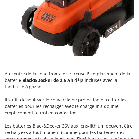
Perches Élagueuses
Francini
Pétrins à Spirale
G
Piscines
G3 Ferrari
Planteuses de pommes de terre pour tracteur
Gardena
Plateaux de coupe pour tracteur
Garofalo
Plumeuses
GeoTech
Pompes d'irrigation à tracteur
GeoTech Pro
Pompes de transfert
Gierre
Au centre de la zone frontale se trouve l' emplacement de la
Pompes immergées électriques
Ginko - MGM
batterie
Black&Decker de 2.5 Ah
déjà incluses avec la
Postes à souder
tondeuse à gazon.
Gipeco
Poussoirs à saucisse
Girmi
Il suffit de soulever le couvercle de protection et retirer les
Power Stations - Batteries - Centrales électriques portables
batteries pour les recharger avec le chargeur à double
GRAEF
emplacement fourni en confection.
Presses à pellets
Gre
Pressoirs à fruits
GreenBay
Les batteries Black&Decker 36V aux ions-lithium peuvent être
Pressoirs à Raisin
rechargées à tout moment (comme pour les batteries des
Greenworks
smartphones actuels, elle n’a pas d’incidence sur la mémoire)