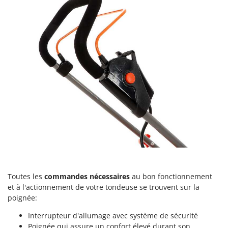
Troy-Bilt
U
Udor
Unger
V
Verdemax
Vesco
Volpi
W
Waldner
Weber
WIDU
Toutes les
commandes nécessaires
au bon fonctionnement
Wiper EcoRobot
et à l'actionnement de votre tondeuse se trouvent sur la
poignée:
Wolf Garten
Interrupteur d'allumage avec système de sécurité
Wortex
Poignée qui assure un confort élevé durant son