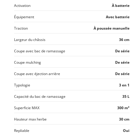
Activation
À batterie
Équipement
Avec batterie
Traction
À poussée manuelle
Largeur du châssis
36 cm
Coupe avec bac de ramassage
De série
Coupe mulching
De série
Coupe avec éjection arrière
De série
Typologie
3 en 1
Capacité du bac de ramassage
35 L
Superficie MAX
300 m²
Hauteur max herbe
30 cm
Repliable
Oui