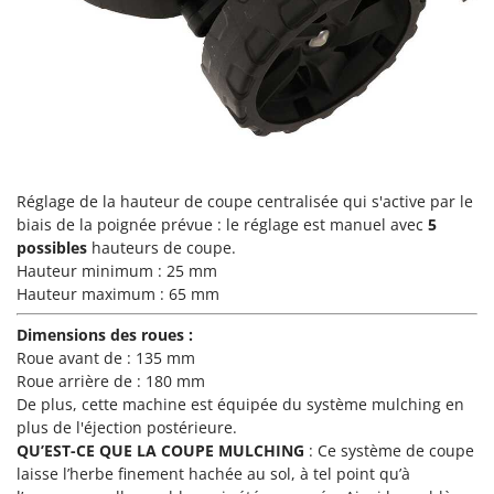
Resto Italia
Ribimex
Ripartrak
Ritter
River Systems
Robomow
Réglage de la hauteur de coupe centralisée qui s'active par le
Rossofuoco
biais de la poignée prévue : le réglage est manuel avec
5
Rover Pompe
possibles
hauteurs de coupe.
Hauteur minimum : 25 mm
Royal Food
Hauteur maximum : 65 mm
Ryobi
Dimensions des roues :
S
Roue avant de : 135 mm
S.T.P.
Roue arrière de : 180 mm
Santos
De plus, cette machine est équipée du système mulching en
plus de l'éjection postérieure.
Sbaraglia
QU’EST-CE QUE LA COUPE MULCHING
:
Ce système de coupe
Schnitzer
laisse l’herbe finement hachée au sol, à tel point qu’à