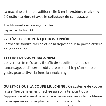
N
New O.M.R.A.
Nilfisk
La machine est une traditionnelle
3 en 1
,
système mulching
,
à
éjection arrière
et avec le
collecteur de ramassage.
Ninja
Novatec
Traditionnel
ramassage par bac
capacité du bac
35 L
.
Novital
NuAir
SYSTÈME DE COUPE À ÉJECTION ARRIÈRE
Permet de tondre l’herbe et de la déposer sur la partie arrière
NuovaFac
de la tondeuse.
O
SYSTÈME DE
COUPE MULCHING
Officine Savioli
Conversion immédiate : il suffit de subtiliser le bac de
Oliviero
ramassage, et d’insérer l’obturateur mulching d’un simple
geste, pour activer la fonction mulching.
Olix
OMA
QU’EST-CE QUE LA COUPE MULCHING
:
Ce système de coupe
Omas
laisse l’herbe finement hachée au sol, à tel point qu’à
Ompagrill
l’apparence elle semble avoir été ramassée. Ainsi le problème
de vidage ne se pose plus (éliminant tous efforts
Ooni