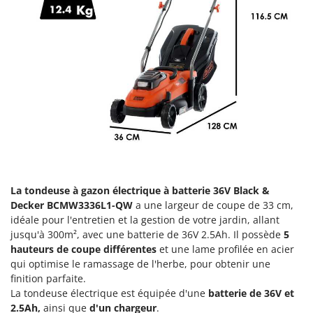
Groupes électrogènes
E
Gyrobroyeurs à lame pour tracteur
EcoFlow
Edilmark
H
Haches - Cognées et Hachettes
Effeuno
Hachoirs à viande
Einhell
Herses à Dents
Elegen
Herses Rotatives
Energy Gruppi
Enotecnica Pillan
L
Lames à neige
Eschenfelder
La tondeuse à gazon électrique à batterie 36V
Black &
Lames niveleuses pour tracteur
EuroMech
Decker BCMW3336L1-QW
a une largeur de coupe de 33 cm,
Lave-vitres
idéale pour l'entretien et la gestion de votre jardin, allant
Eurosystems
jusqu'à 300m², avec une batterie de 36V 2.5Ah. Il possède
5
Lieuses électriques pour vignes
hauteurs de coupe différentes
et une lame profilée en acier
F
FAC
qui optimise le ramassage de l'herbe, pour obtenir une
M
Machines à pâtes
finition parfaite.
Fama Industrie
La tondeuse électrique est équipée d'une
batterie de 36V et
Machines de nettoyage pour panneaux photovoltaïques et surfaces vitrées
Famag
2.5Ah,
ainsi que
d'un chargeur
.