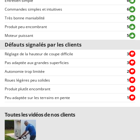
Entretien simple
6
des données personnelles.
Commandes simples et intuitives
6
Tous les commentaires, qu’ils soient positifs ou négatifs, peuvent être
consultés rapidement par nos visiteurs, grâce également aux filtres qui
Très bonne maniabilité
5
permettent une sélection rapide, comme par exemple celui permettant de
Produit peu encombrant
5
choisir entre avis positifs et négatifs.
Moteur puissant
5
Défauts signalés par les clients
Réglage de la hauteur de coupe difficile
3
Pas adaptée aux grandes superficies
3
Autonomie trop limitée
2
Roues légères peu solides
1
Produit plutôt encombrant
1
Peu adaptée sur les terrains en pente
1
Toutes les vidéos de nos clients