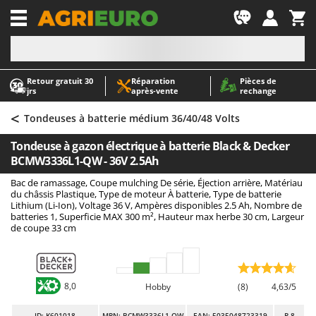
-1
Retour gratuit 30
Réparation
Pièces de
A
A
jrs
après‑vente
rechange
Abris de jardin
ABAC
<
Accessoires pour tracteurs tondeuses autoportés
AgriEuro Premium
Tondeuses à batterie médium 36/40/48 Volts
Aérateurs Scarificateurs pour gazon
AgriEuro TOP-LINE
Tondeuse à gazon électrique à batterie Black & Decker
Arracheuses de pommes de terre pour tracteur
AGT
BCMW3336L1-QW - 36V 2.5Ah
Aspirateurs - Balais Électriques
Aima
Bac de ramassage, Coupe mulching De série, Éjection arrière, Matériau
du châssis Plastique, Type de moteur À batterie, Type de batterie
Aspirateurs à cendres
Airmec
Lithium (Li-Ion), Voltage 36 V, Ampères disponibles 2.5 Ah, Nombre de
batteries 1, Superficie MAX 300 m², Hauteur max herbe 30 cm, Largeur
Aspirateurs à feuilles sur roues
AL-KO
de coupe 33 cm
Aspirateurs de piscine
ALA 2000
Aspirateurs Multifonctions
Alce
Atomiseurs agricoles pour tracteurs
Alpina
8,0
Hobby
(8)
4,63/5
Atomiseurs pour traitements
Ama
ID
: K601018
MPN: BCMW3336L1-QW
EAN: 5035048723319
R-8