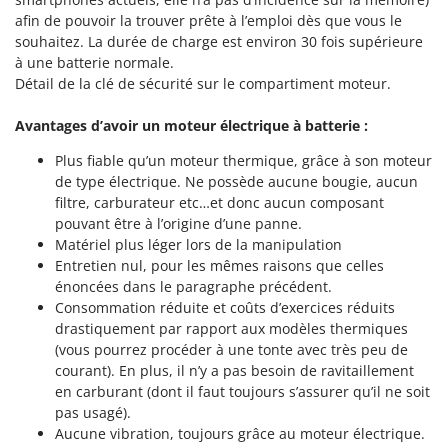
Pulvérisateurs
GRIFO
afin de pouvoir la trouver prête à l’emploi dès que vous le
Pulvérisateurs portés
souhaitez. La durée de charge est environ 30 fois supérieure
GVS
à une batterie normale.
GYS
R
Détail de la clé de sécurité sur le compartiment moteur.
Rafraîchisseurs d'air par évaporation
H
Rampes de chargement en aluminium
Avantages d’avoir un moteur électrique à batterie :
Hailo
Râpes à fromage électriques
Plus fiable qu’un moteur thermique, grâce à son moteur
Helvi
de type électrique. Ne possède aucune bougie, aucun
Râteaux pour tracteur
Henx
filtre, carburateur etc…et donc aucun composant
Remplisseuses
pouvant être à l’origine d’une panne.
HiKOKI
Robots nettoyeurs de piscine
Matériel plus léger lors de la manipulation
Honda
Entretien nul, pour les mêmes raisons que celles
Robots Tondeuses
énoncées dans le paragraphe précédent.
I
Rogneuses de souches
Consommation réduite et coûts d’exercices réduits
Idromatic
drastiquement par rapport aux modèles thermiques
Rouleaux pour tracteur
Il-Tec
(vous pourrez procéder à une tonte avec très peu de
courant). En plus, il n’y a pas besoin de ravitaillement
Imperia
S
en carburant (dont il faut toujours s’assurer qu’il ne soit
Scies à os
Infaco
pas usagé).
Scies à Ruban
Intec
Aucune vibration, toujours grâce au moteur électrique.