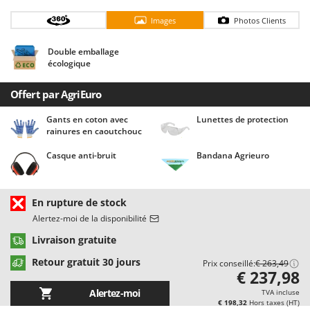
Chaudrons électriques pour polenta
Barbieri
Images
Photos Clients
Cisailles à gazon à batterie
Batavia
Cisailles taille-haies manuelles
Benassi
Double emballage
écologique
Climatiseurs
Beper
Compresseurs d'air électriques
Berkel
Offert par AgriEuro
Compresseurs pour la récolte des olives et la taille
Bernardi
Gants en coton avec
Lunettes de protection
rainures en caoutchouc
Coupe-bordures - Trimmers
Bertolini Pumps
Coupe-branches
Besser Vacuum
Casque anti-bruit
Bandana Agrieuro
Couveuses à œufs
Bestway
Cultivateurs Tiller à ressorts - Extirpateurs
Beta tools
En rupture de stock
Bissell
Alertez-moi de la disponibilité
D
Débroussailleuses
Black & Decker
Livraison gratuite
Décompacteurs agricoles
BlackStone
Retour gratuit 30 jours
Prix conseillé:
€ 263,49
€ 237,98
Découpeurs plasma
Blue Bird
Alertez-moi
TVA incluse
Déplaqueuses de gazon
Bomet
€ 198,32
Hors taxes (HT)