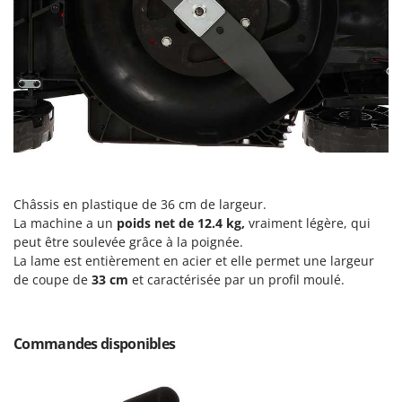
Stiga
Stocker
Sunseeker
T
Tecla
TecnoGen
Tellarini Pompe
Telwin
Châssis en plastique de 36 cm de largeur.
La machine a un
poids net de
12.4 kg,
vraiment légère, qui
Tenco
peut être soulevée grâce à la poignée.
Tineco
La lame est entièrement en acier et elle permet une largeur
Titania
de coupe de
33
cm
et caractérisée par un profil moulé.
Tornado
Tre Spade
Commandes disponibles
Trev - Abrek - TecnoVIR
Trotec