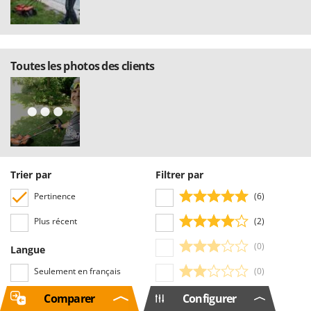
Toutes les photos des clients
Trier par
Filtrer par
Pertinence
(6)
Plus récent
(2)
(0)
Langue
Seulement en français
(0)
Toutes les langues
(0)
Comparer
Configurer