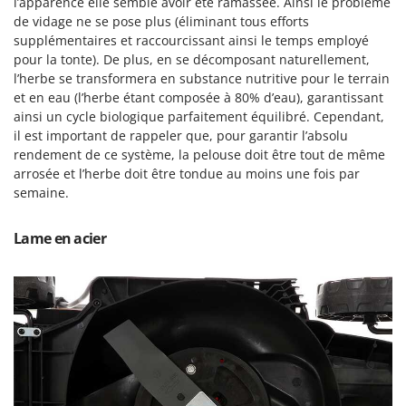
l’apparence elle semble avoir été ramassée. Ainsi le problème
Seven Italy
de vidage ne se pose plus (éliminant tous efforts
Shark
supplémentaires et raccourcissant ainsi le temps employé
pour la tonte). De plus, en se décomposant naturellement,
Silky
l’herbe se transformera en substance nutritive pour le terrain
Simatech
et en eau (l’herbe étant composée à 80% d’eau), garantissant
Sirman
ainsi un cycle biologique parfaitement équilibré. Cependant,
il est important de rappeler que, pour garantir l’absolu
Skil
rendement de ce système, la pelouse doit être tout de même
Smartwood
arrosée et l’herbe doit être tondue au moins une fois par
semaine.
Smeg
Snapper
Lame en acier
Solidur
Spice Electronics
Spiralmac
Spring Protezione
Spyro
Stanley