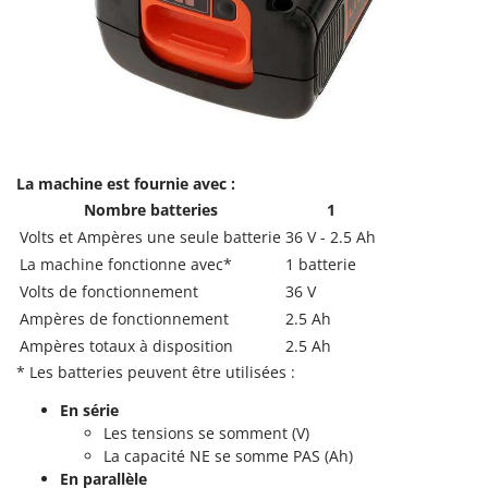
Tondeuses autoportées
Lampacrescia - MGM
Tondeuses débroussailleuses thermiques
Landxcape
Trancheuses
LAR Casalinghi
Trancheuses de sol
Lavor
Transpalettes
Linea VZ
Treuils de débardage
Lisam
La machine est fournie avec :
Tronçonneuses
Lotusgrill
Nombre batteries
1
Volts et Ampères une seule batterie
36 V - 2.5 Ah
V
M
La machine fonctionne avec*
Vêtements de Sécurité
1 batterie
M.A.I.BO.
Volts de fonctionnement
36 V
Vibroculteurs à tracteur
Macom
Ampères de fonctionnement
2.5 Ah
Macte Ovens
Ampères totaux à disposition
2.5 Ah
Makita
* Les batteries peuvent être utilisées :
MAMMAMIA
En série
Les tensions se somment (V)
Marcato
La capacité NE se somme PAS (Ah)
Marina Systems
En parallèle