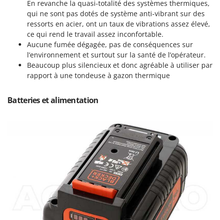
Scies alternatives à batterie
En revanche la quasi-totalité des systèmes thermiques,
Intex
qui ne sont pas dotés de système anti-vibrant sur des
Scies de jardin télescopiques
Italyco
ressorts en acier, ont un taux de vibrations assez élevé,
Sécateurs électriques à batterie
ce qui rend le travail assez inconfortable.
ITM
Aucune fumée dégagée, pas de conséquences sur
Sécateurs et Échenilloirs manuels
l’environnement et surtout sur la santé de l’opérateur.
J
Sécateurs pneumatiques
JOLLY ITALIA
Beaucoup plus silencieux et donc agréable à utiliser par
rapport à une tondeuse à gazon thermique
Semoirs et Épandeurs d'engrais
K
Socs pour tracteur
KAAZ
Batteries et alimentation
Souffleurs aspirateurs pour Feuilles
Karcher
Soufreuses - Poudreuses à dos
Kasco
Soufreuses - Poudreuses pour tracteur
Kemper
Keter
T
Taille-haies
KitchenAid
Taille-haies à bras pour tracteur
Komo
Tarières
L
Tondeuses à Gazon
Laica