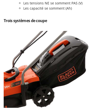
Master
Les tensions NE se somment PAS (V)
Les capacité se somment (Ah)
Mastercook
Masterpro
Trois systèmes de coupe
McCulloch
MCH
Michelin
Mille
Minox
Mockmill
More than chef
MOSA
MOVA
Mowox
MTD