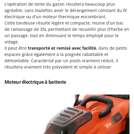
Machines pour la transformation des fruits
L'opération de tonte du gazon résultera beaucoup plus
Famur
agréable, sans toutefois avoir le dérangement constant du fil
Machines sous vide
FARMER
électrique ou d'un moteur thermique encombrant.
Motobineuses
FBC
Cette tondeuse résulte légère et compacte, munie d'un bac
Motoculteurs
de ramassage de 35L permettant de recueillir plus d'herbe en
Ferrari Group
un passage, tout en diminuant le temps employé pour le
Motofaucheuses
Ferroni
vidage.
Motopompes pour irrigation
Il peut être
transporté et remisé avec facilité
, dans de petits
Ferrua
espaces grâce également à la poignée rabattable et
Moulins à céréales électriques
FIAC
démontable. Caractérisé par un poids vraiment réduit, il
Moulins à farine
résultera vraiment très polyvalent et simple à utiliser.
FIEM
Fimar
N
Moteur électrique à batterie
Nettoyeurs et Balais à vapeur
FINI
Nettoyeurs haute pression
Fiorentini
Nettoyeurs tapis, moquettes et tapisseries
Fiskars
Flymo
P
Peignes vibreurs et Secoueurs à olives
Fontana Forni
Pelles rétros pour tracteur
Forest Master