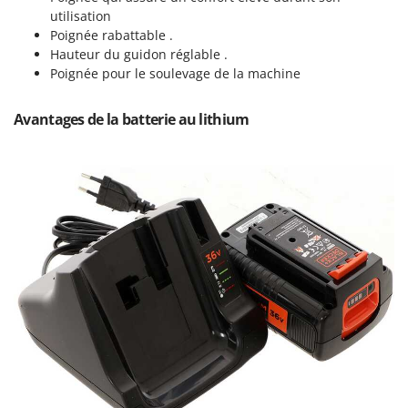
Worx
utilisation
Poignée rabattable .
Y
Hauteur du guidon réglable .
Yard Force
Poignée pour le soulevage de la machine
Z
Zanon
Avantages de la batterie au lithium
Zephir
ZGrills
Zodiac
Zomax