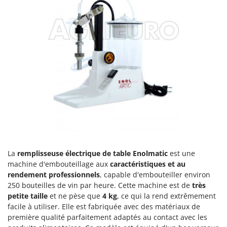
Comet
F
Fendeuses à bois
Cresco
Filets pour la Récolte des olives
Cruccolini
Filtres pour vin et huile
CTEK
Floconneuses
D
Fouloirs - Égrappoirs
Dal Degan
Fourches pour tracteur
DCG
Fours d'extérieur - intérieur pour pizza et cuisine
Deca
Fours électriques
DeWalt
Fraises à neige
Di Martino
La
remplisseuse électrique de table Enolmatic
est une
Fraises rotatives pour tracteur
Diavola Pro
machine d'embouteillage aux
caractéristiques et au
Friteuses sans huile
rendement professionnels
, capable d'embouteiller environ
Diesse
250 bouteilles de vin par heure. Cette machine est de
très
Docma
G
petite taille
et ne pèse que
4 kg
, ce qui la rend extrêmement
Générateurs d'air chaud
Dominion
facile à utiliser. Elle est fabriquée avec des matériaux de
première qualité parfaitement adaptés au contact avec les
Godets à terre basculants pour tracteur
Dreame