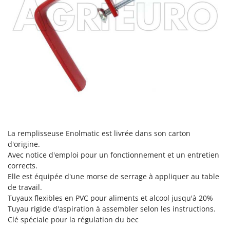
Master
Mastercook
Masterpro
McCulloch
MCH
Michelin
Mille
Minox
Mockmill
La remplisseuse Enolmatic est livrée dans son carton
d'origine.
More than chef
Avec notice d'emploi pour un fonctionnement et un entretien
MOSA
corrects.
MOVA
Elle est équipée d'une morse de serrage à appliquer au table
de travail.
Mowox
Tuyaux flexibles en PVC pour aliments et alcool jusqu'à 20%
MTD
Tuyau rigide d'aspiration à assembler selon les instructions.
Clé spéciale pour la régulation du bec