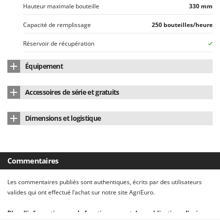
Oriental Koshin
Hauteur maximale bouteille
330 mm
Outdoorchef
Capacité de remplissage
250 bouteilles/heure
P
Réservoir de récupération
Palazzetti
Palumbo Pavi
Équipement
Partisani
Étau de fixation
oui
Accessoires de série et gratuits
Paterlini
Tuyau d'aspiration standard
oui
Philips
Manuel d'utilisation
Oui
Dimensions et logistique
Tuyau rigide d'aspiration
oui
Pramac
Dimensions du produit cm (L x l x H)
180 x 370 x 380 cm
Prismafood
Poids net
4.2 Kg
R
Commentaires
R.G.V.
Emballage
Carton d'origine
Rato
Les commentaires publiés sont authentiques, écrits par des utilisateurs
Dimensions emballage(s) original cm (L x l x H)
200 x 400 x 400 cm
valides qui ont effectué l’achat sur notre site AgriEuro.
Reber
Redback
Poids emballage compris
4.7 Kg
Plus d’informations sur le fonctionnement des publications d’avis sur