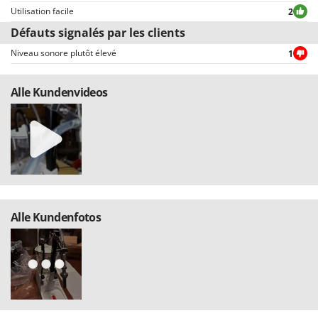
Seven Italy
Utilisation facile
2
Shark
Défauts signalés par les clients
Silky
Niveau sonore plutôt élevé
1
Simatech
Alle Kundenvideos
Sirman
Skil
Smartwood
Smeg
Snapper
Solidur
Alle Kundenfotos
Spice Electronics
Spiralmac
Spring Protezione
Spyro
Stanley