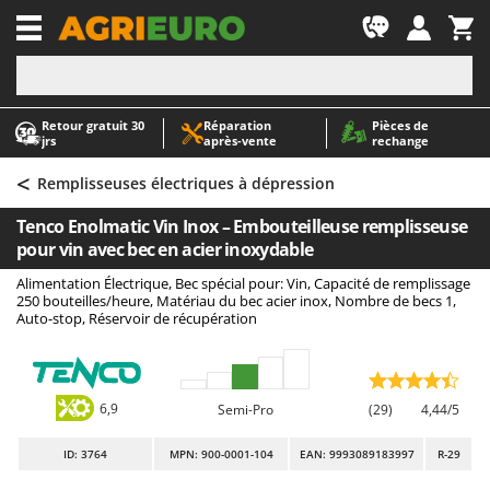
-1
Retour gratuit 30
Réparation
Pièces de
A
A
jrs
après‑vente
rechange
Abris de jardin
ABAC
<
Accessoires pour tracteurs tondeuses autoportés
AgriEuro Premium
Remplisseuses électriques à dépression
Aérateurs Scarificateurs pour gazon
AgriEuro TOP-LINE
Tenco Enolmatic Vin Inox – Embouteilleuse remplisseuse
Arracheuses de pommes de terre pour tracteur
AGT
pour vin avec bec en acier inoxydable
Aspirateurs - Balais Électriques
Aima
Alimentation Électrique, Bec spécial pour: Vin, Capacité de remplissage
250 bouteilles/heure, Matériau du bec acier inox, Nombre de becs 1,
Aspirateurs à cendres
Airmec
Auto-stop, Réservoir de récupération
Aspirateurs à feuilles sur roues
AL-KO
Aspirateurs de piscine
ALA 2000
Aspirateurs Multifonctions
Alce
6,9
Semi-Pro
(29)
4,44/5
Atomiseurs agricoles pour tracteurs
Alpina
ID
: 3764
MPN: 900-0001-104
EAN: 9993089183997
R-29
Atomiseurs pour traitements
Ama