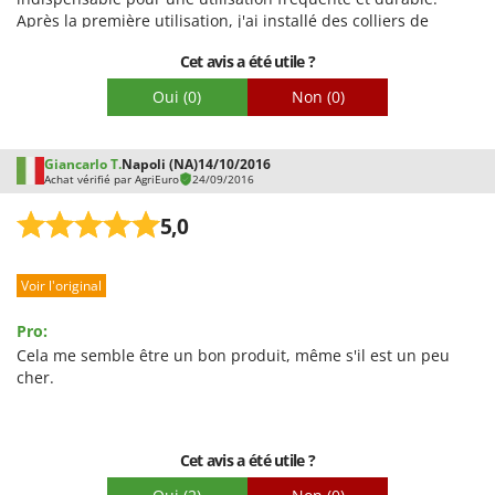
Après la première utilisation, j'ai installé des colliers de
serrage sur les raccords du tuyau car il semblait y avoir une
Cet avis a été utile ?
fuite, en partie due à la basse température ambiante qui
rigidifiait le tuyau en PVC. Le niveau sonore est acceptable ; je
Oui
(0)
Non
(0)
n'ai pas encore testé la productivité maximale car, comme je
ne suis pas pressé, je travaille par lots de 12 bouteilles (je les
remplis, les bouche et les mets en caisse moi-même).
Giancarlo T.
Napoli (NA)
14/10/2016
Achat vérifié par AgriEuro
24/09/2016
5,0
Voir l'original
Pro:
Cela me semble être un bon produit, même s'il est un peu
cher.
Cet avis a été utile ?