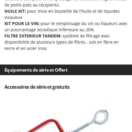
Tondeuses autoportées
Lampacrescia - MGM
de petits pots ou récipients.
Tondeuses débroussailleuses thermiques
HUILE KIT:
pour mise en bouteille de l'huile et de liquides
Landxcape
visqueux
Trancheuses
LAR Casalinghi
KIT POUR LE VIN:
pour le remplissage du vin ou liqueurs avec
Trancheuses de sol
un pourcentage alcoolique inférieure au 20%
Lavor
FILTRE EXTERIEUR TANDEM:
système de filtrage avec
Transpalettes
Linea VZ
disponibilité de plusieurs types de filtres , soit en fibre en
Treuils de débardage
Lisam
verre et en acier inox.
Tronçonneuses
Lotusgrill
V
M
Équipements de série et Offert
Vêtements de Sécurité
M.A.I.BO.
Vibroculteurs à tracteur
Macom
Accessoires de série et gratuits
Macte Ovens
Makita
MAMMAMIA
Marcato
Marina Systems