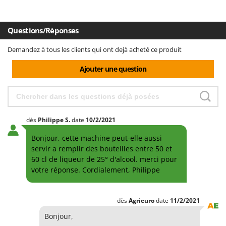
Questions/Réponses
Demandez à tous les clients qui ont dejà acheté ce produit
Ajouter une question
dès
Philippe
S.
date
10/2/2021
Bonjour, cette machine peut-elle aussi
servir a remplir des bouteilles entre 50 et
60 cl de liqueur de 25° d'alcool. merci pour
votre réponse. Cordialement, Philippe
dès
Agrieuro
date
11/2/2021
Bonjour,