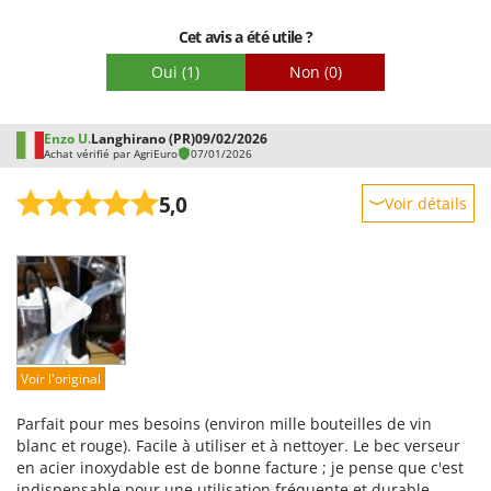
Worx
Cet avis a été utile ?
Y
Yard Force
Oui
(1)
Non
(0)
Z
Zanon
Enzo U.
Langhirano (PR)
09/02/2026
Achat vérifié par AgriEuro
07/01/2026
Zephir
ZGrills
5,0
Voir détails
Zodiac
Robustesse
Zomax
Prestations
Facilité d'utilisation
Qualité / Prix
Facilité de montage
Voir l'original
Emballage
Parfait pour mes besoins (environ mille bouteilles de vin
blanc et rouge). Facile à utiliser et à nettoyer. Le bec verseur
en acier inoxydable est de bonne facture ; je pense que c'est
indispensable pour une utilisation fréquente et durable.