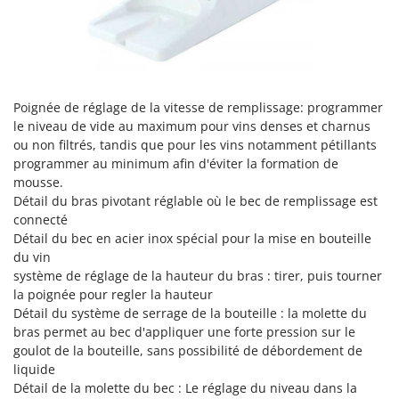
Perches Élagueuses
Francini
Pétrins à Spirale
G
Piscines
G3 Ferrari
Planteuses de pommes de terre pour tracteur
Gardena
Poignée de réglage de la vitesse de remplissage: programmer
Plateaux de coupe pour tracteur
Garofalo
le niveau de vide au maximum pour vins denses et charnus
Plumeuses
ou non filtrés, tandis que pour les vins notamment pétillants
GeoTech
programmer au minimum afin d'éviter la formation de
Pompes d'irrigation à tracteur
GeoTech Pro
mousse.
Pompes de transfert
Gierre
Détail du bras pivotant réglable où le bec de remplissage est
Pompes immergées électriques
connecté
Ginko - MGM
Détail du bec en acier inox spécial pour la mise en bouteille
Postes à souder
Gipeco
du vin
Poussoirs à saucisse
système de réglage de la hauteur du bras : tirer, puis tourner
Girmi
la poignée pour regler la hauteur
Power Stations - Batteries - Centrales électriques portables
GRAEF
Détail du système de serrage de la bouteille : la molette du
Presses à pellets
bras permet au bec d'appliquer une forte pression sur le
Gre
goulot de la bouteille, sans possibilité de débordement de
Pressoirs à fruits
GreenBay
liquide
Pressoirs à Raisin
Greenworks
Détail de la molette du bec : Le réglage du niveau dans la