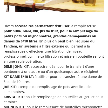
Scies alternatives à batterie
Intex
Scies de jardin télescopiques
Italyco
Sécateurs électriques à batterie
ITM
Sécateurs et Échenilloirs manuels
Divers
accessoires permettent d'utiliser
la remplisseuse
J
Sécateurs pneumatiques
pour huile, bière, vin, jus de fruit, pour le remplissage de
JOLLY ITALIA
petits pots ou mignonnettes, grandes dame-jeannes ou
Semoirs et Épandeurs d'engrais
dames de 5/10 litres. En plus on peut bien l'équiper du
K
Socs pour tracteur
KAAZ
Tandem, un système à filtre externe
qui permet à la
remplisseuse d'effectuer une filtration de niveau
Souffleurs aspirateurs pour Feuilles
Karcher
professionnel, comme ça filtration et mise en bouteille se font
Soufreuses - Poudreuses à dos
Kasco
en une seule opération.
Soufreuses - Poudreuses pour tracteur
DEMI JOHN KIT:
accessoire idéal pour le transfert d’une
Kemper
bonbonne à une autre ou d’un quelconque autre récipient
Keter
KIT DAME 5/10 LT:
à utiliser pour le transfert à une dame de
T
Taille-haies
5 ou de 10 litres
KitchenAid
JAR KIT:
exemple de remplissage de pots avec liquides
Taille-haies à bras pour tracteur
Komo
alimentaires
.
Tarières
KRISTAL KIT:
pou le remplissage de bouteilles au goulot haut
L
et mince
Tondeuses à Gazon
Laica
MIGNON KIT:
pour le remplissage de bouteilles mignonnette,