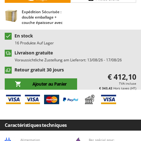
Chaudrons électriques pour polenta
Barbieri
Expédition Sécurisée :
Cisailles à gazon à batterie
Batavia
double emballage +
Cisailles taille-haies manuelles
couche épaisseur avec
Benassi
coussin d'air
Climatiseurs
Beper
En stock
Compresseurs d'air électriques
Berkel
16 Produkte Auf Lager
Compresseurs pour la récolte des olives et la taille
Bernardi
Livraison gratuite
Voraussichtliche Zustellung am Lieferort: 13/08/26 - 17/08/26
Coupe-bordures - Trimmers
Bertolini Pumps
Retour gratuit 30 jours
Coupe-branches
Besser Vacuum
€ 412,10
Couveuses à œufs
Bestway
Ajouter au Panier
TVA incluse
Cultivateurs Tiller à ressorts - Extirpateurs
€ 343,42
Hors taxes (HT)
Beta tools
Bissell
D
Débroussailleuses
Black & Decker
Décompacteurs agricoles
BlackStone
Caractéristiques techniques
Découpeurs plasma
Blue Bird
Déplaqueuses de gazon
Bomet
Alimentation
Bec spécial pour: