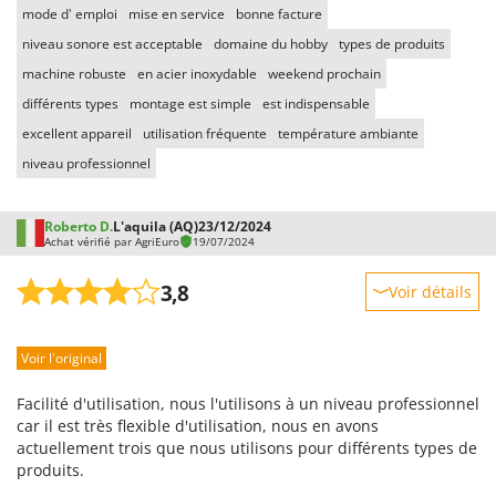
Troy-Bilt
mode d' emploi
mise en service
bonne facture
niveau sonore est acceptable
domaine du hobby
types de produits
U
machine robuste
en acier inoxydable
weekend prochain
Udor
différents types
montage est simple
est indispensable
Unger
excellent appareil
utilisation fréquente
température ambiante
V
niveau professionnel
Verdemax
Vesco
Roberto D.
L'aquila (AQ)
23/12/2024
Volpi
Achat vérifié par AgriEuro
19/07/2024
W
3,8
Voir détails
Waldner
Robustesse
Weber
Voir l'original
Prestations
WIDU
Facilité d'utilisation
Facilité d'utilisation, nous l'utilisons à un niveau professionnel
Wiper EcoRobot
Qualité / Prix
car il est très flexible d'utilisation, nous en avons
Wolf Garten
actuellement trois que nous utilisons pour différents types de
Facilité de montage
produits.
Wortex
Emballage