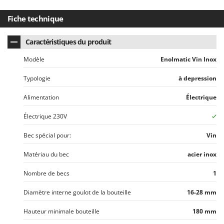
N
New O.M.R.A.
Fiche technique
Nilfisk
Ninja
Caractéristiques du produit
Novatec
Modèle
Enolmatic Vin Inox
Novital
Typologie
à depression
NuAir
NuovaFac
Alimentation
Électrique
Électrique 230V
O
Officine Savioli
Bec spécial pour:
Vin
Oliviero
Olix
Matériau du bec
acier inox
OMA
Nombre de becs
1
Omas
Diamètre interne goulot de la bouteille
16-28 mm
Ompagrill
Hauteur minimale bouteille
180 mm
Ooni