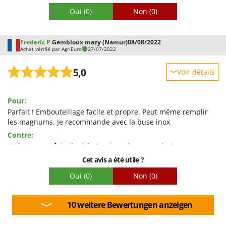
Oui
(0)
Non
(0)
Frederic P.
Gembloux mazy (Namur)
08/08/2022
Achat vérifié par AgriEuro
27/07/2022
5,0
Voir détails
Robustesse
Pour:
Prestations
Parfait ! Embouteillage facile et propre. Peut même remplir
Facilité d'utilisation
les magnums. Je recommande avec la buse inox
Qualité / Prix
Contre:
Molette pour faire le vide (aspirer plus ou moins) un peu
Facilité de montage
sensible au réglage
Cet avis a été utile ?
Emballage
Oui
(0)
Non
(0)
10 weitere Bewertungen anzeigen