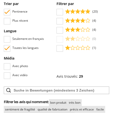
Stiga
Trier par
Filtrer par
Stocker
Pertinence
(20)
Sunseeker
Plus récent
(4)
T
(4)
Langue
Tecla
Seulement en français
(0)
TecnoGen
Tellarini Pompe
Toutes les langues
(1)
Telwin
Média
Tenco
Avec photo
Tineco
Avec vidéo
Avis trouvés:
29
Titania
Tornado
Tre Spade
Trev - Abrek - TecnoVIR
Filtrer les avis qui nomment:
bon produit
très bon
Trotec
sentiment de fragilité
qualité de fabrication
précis et efficace
facile