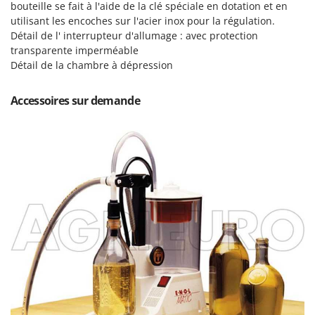
Pulvérisateurs
bouteille se fait à l'aide de la clé spéciale en dotation et en
GRIFO
utilisant les encoches sur l'acier inox pour la régulation.
Pulvérisateurs portés
GVS
Détail de l' interrupteur d'allumage : avec protection
transparente imperméable
GYS
R
Détail de la chambre à dépression
Rafraîchisseurs d'air par évaporation
H
Rampes de chargement en aluminium
Hailo
Accessoires sur demande
Râpes à fromage électriques
Helvi
Râteaux pour tracteur
Henx
Remplisseuses
HiKOKI
Robots nettoyeurs de piscine
Honda
Robots Tondeuses
I
Rogneuses de souches
Idromatic
Rouleaux pour tracteur
Il-Tec
Imperia
S
Scies à os
Infaco
Scies à Ruban
Intec