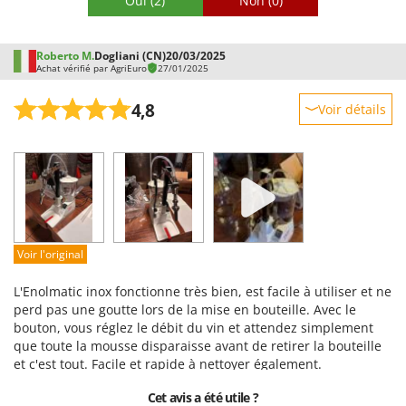
Oui
(2)
Non
(0)
Roberto M.
Dogliani (CN)
20/03/2025
Achat vérifié par AgriEuro
27/01/2025
4,8
Voir détails
Robustesse
Prestations
Facilité d'utilisation
Qualité / Prix
Facilité de montage
Voir l'original
Emballage
L'Enolmatic inox fonctionne très bien, est facile à utiliser et ne
perd pas une goutte lors de la mise en bouteille. Avec le
bouton, vous réglez le débit du vin et attendez simplement
que toute la mousse disparaisse avant de retirer la bouteille
et c'est tout. Facile et rapide à nettoyer également.
Cet avis a été utile ?