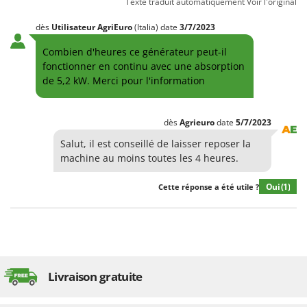
Texte traduit automatiquement
Voir l'original
dès
Utilisateur AgriEuro
(Italia)
date
3/7/2023
Combien d'heures ce générateur peut-il
fonctionner en continu avec une absorption
de 5,2 kW. Merci pour l'information
dès
Agrieuro
date
5/7/2023
Salut, il est conseillé de laisser reposer la
machine au moins toutes les 4 heures.
Oui
(1)
Cette réponse a été utile ?
Livraison gratuite