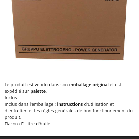
Worx
Y
Yard Force
Z
Zanon
Zephir
ZGrills
Zodiac
Zomax
Le produit est vendu dans son
emballage original
et est
expédié sur
palette
.
Inclus :
Inclus dans l’emballage :
instructions
d'utilisation et
d'entretien et les règles générales de bon fonctionnement du
produit.
Flacon d’1 litre d'huile