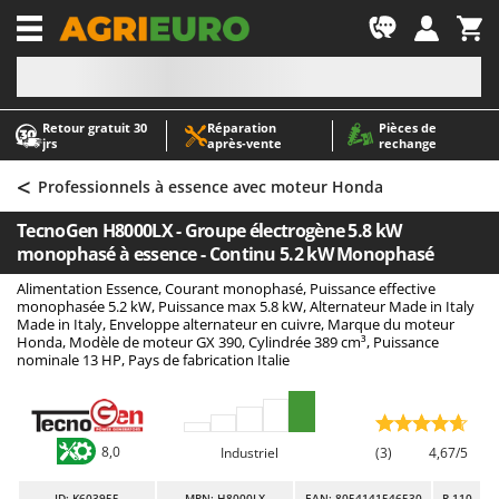
-1
Retour gratuit 30
Réparation
Pièces de
A
A
jrs
après‑vente
rechange
Abris de jardin
ABAC
<
Accessoires pour tracteurs tondeuses autoportés
AgriEuro Premium
Professionnels à essence avec moteur Honda
Aérateurs Scarificateurs pour gazon
AgriEuro TOP-LINE
TecnoGen H8000LX - Groupe électrogène 5.8 kW
Arracheuses de pommes de terre pour tracteur
AGT
monophasé à essence - Continu 5.2 kW Monophasé
Aspirateurs - Balais Électriques
Aima
Alimentation Essence, Courant monophasé, Puissance effective
monophasée 5.2 kW, Puissance max 5.8 kW, Alternateur Made in Italy
Aspirateurs à cendres
Airmec
Made in Italy, Enveloppe alternateur en cuivre, Marque du moteur
Honda, Modèle de moteur GX 390, Cylindrée 389 cm³, Puissance
Aspirateurs à feuilles sur roues
AL-KO
nominale 13 HP, Pays de fabrication Italie
Aspirateurs de piscine
ALA 2000
Aspirateurs Multifonctions
Alce
Atomiseurs agricoles pour tracteurs
Alpina
8,0
Industriel
(3)
4,67/5
Atomiseurs pour traitements
Ama
ID
: K603955
MPN: H8000LX
EAN: 8054141546530
R-110