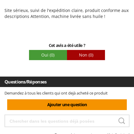
Robustesse
Site sérieux, suivi de l'expédition claire, produit conforme aux
Prestations
descriptions Attention, machine livrée sans huile !
Facilité d'utilisation
Qualité / Prix
Facilité de montage
Cet avis a été utile ?
Emballage
Oui
(0)
Non
(0)
Questions/Réponses
Demandez à tous les clients qui ont dejà acheté ce produit
Ajouter une question