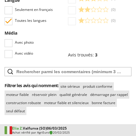
Langue
Seulement en français
(0)
Toutes les langues
(0)
Média
Avec photo
Avec vidéo
Avis trouvés:
3
Filtrer les avis qui nomment:
site sérieux
produit conforme
moteur fiable
réservoir plein
qualité générale
démarrage par rappel
construction robuste
moteur fiable et silencieux
bonne facture
seul défaut
Elia Z.
Valfurva (SO)
06/03/2025
Achat vérifié par AgriEuro
20/02/2025