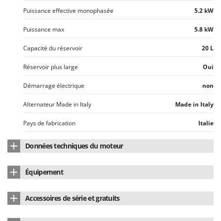
Puissance effective monophasée
5.2 kW
Puissance max
5.8 kW
Capacité du réservoir
20 L
Réservoir plus large
Oui
Démarrage électrique
non
Alternateur Made in Italy
Made in Italy
Pays de fabrication
Italie
Données techniques du moteur
Marque du moteur
Honda
Équipement
Modèle de moteur
GX 390
Cadran digital
oui
Accessoires de série et gratuits
Cylindrée
389 cm³
Démarrage automatique (ATS)
non
Flacon d'huile moteur offert
Oui
Nombre de cylindres
1