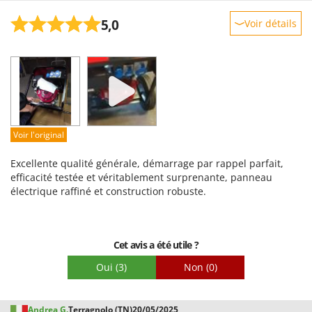
5,0
Voir détails
Robustesse
Prestations
Facilité d'utilisation
Qualité / Prix
Facilité de montage
Voir l'original
Emballage
Excellente qualité générale, démarrage par rappel parfait,
efficacité testée et véritablement surprenante, panneau
électrique raffiné et construction robuste.
Cet avis a été utile ?
Oui
(3)
Non
(0)
Andrea G.
Terragnolo (TN)
20/05/2025