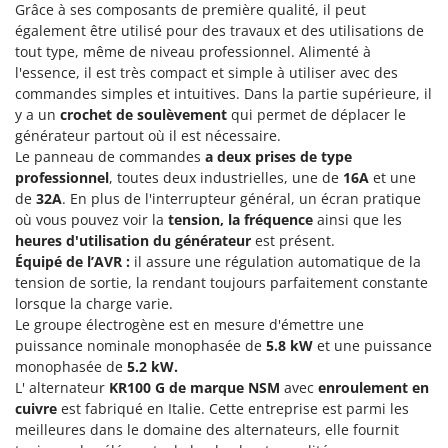
Machines pour la transformation des fruits
Grâce à ses composants de première qualité, il peut
Famur
également être utilisé pour des travaux et des utilisations de
Machines sous vide
FARMER
tout type, même de niveau professionnel. Alimenté à
Motobineuses
l'essence, il est très compact et simple à utiliser avec des
FBC
commandes simples et intuitives. Dans la partie supérieure, il
Motoculteurs
Ferrari Group
y a un
crochet de soulèvement
qui permet de déplacer le
Motofaucheuses
Ferroni
générateur partout où il est nécessaire.
Le panneau de commandes
a deux prises de type
Motopompes pour irrigation
Ferrua
professionnel
, toutes deux industrielles, une de
16A
et une
Moulins à céréales électriques
FIAC
de
32A
. En plus de l'interrupteur général, un écran pratique
Moulins à farine
où vous pouvez voir la
tension, la fréquence
ainsi que les
FIEM
heures d'utilisation du générateur
est présent.
Fimar
N
Équipé de l’AVR :
il assure une régulation automatique de la
Nettoyeurs et Balais à vapeur
tension de sortie, la rendant toujours parfaitement constante
FINI
lorsque la charge varie.
Nettoyeurs haute pression
Fiorentini
Le groupe électrogène est en mesure d'émettre une
Nettoyeurs tapis, moquettes et tapisseries
Fiskars
puissance nominale monophasée de
5.8 kW
et une puissance
monophasée de
5.2 kW.
Flymo
P
L' alternateur
KR100 G de marque NSM
avec
enroulement en
Peignes vibreurs et Secoueurs à olives
Fontana Forni
cuivre
est fabriqué en Italie. Cette entreprise est parmi les
Pelles rétros pour tracteur
meilleures dans le domaine des alternateurs, elle fournit
Forest Master