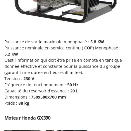
Pulvérisateurs
GRIFO
Pulvérisateurs portés
GVS
GYS
R
Rafraîchisseurs d'air par évaporation
H
Rampes de chargement en aluminium
Hailo
Puissance de sortie maximale monophasé :
5,8 KW
Râpes à fromage électriques
Puissance nominale en service continu (
COP
) Monophasé :
Helvi
Râteaux pour tracteur
5,2 KW
Henx
C’est l’information qui doit être prise en compte en tant que
Remplisseuses
HiKOKI
donnée effective et constante pour la puissance du groupe
Robots nettoyeurs de piscine
(garantit une durée en heures illimitée).
Honda
Tension :
230 V
Robots Tondeuses
Fréquence de fonctionnement :
50 Hz
I
Rogneuses de souches
Capacité du réservoir d’essence :
20 L
Idromatic
Dimensions :
750x580x700 mm
Rouleaux pour tracteur
Il-Tec
Poids :
88 kg
Imperia
S
Scies à os
Moteur Honda GX390
Infaco
Scies à Ruban
Intec