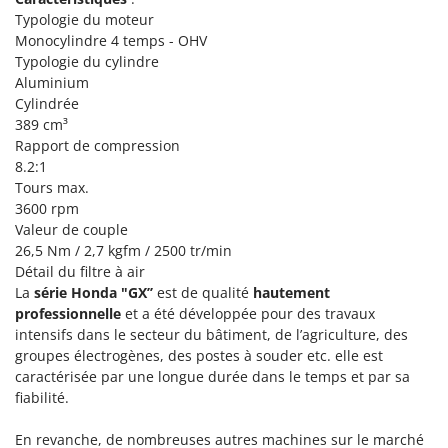
Tondeuses autoportées
Lampacrescia - MGM
Typologie du moteur
Tondeuses débroussailleuses thermiques
Monocylindre 4 temps - OHV
Landxcape
Typologie du cylindre
Trancheuses
LAR Casalinghi
Aluminium
Trancheuses de sol
Lavor
Cylindrée
389 cm³
Transpalettes
Linea VZ
Rapport de compression
Treuils de débardage
Lisam
8.2:1
Tronçonneuses
Tours max.
Lotusgrill
3600 rpm
V
Valeur de couple
M
Vêtements de Sécurité
M.A.I.BO.
26,5 Nm / 2,7 kgfm / 2500 tr/min
Détail du filtre à air
Vibroculteurs à tracteur
Macom
La
série Honda "GX’’
est de qualité
hautement
Macte Ovens
professionnelle
et a été développée pour des travaux
intensifs dans le secteur du bâtiment, de l’agriculture, des
Makita
groupes électrogènes, des postes à souder etc. elle est
MAMMAMIA
caractérisée par une longue durée dans le temps et par sa
fiabilité.
Marcato
Marina Systems
En revanche, de nombreuses autres machines sur le marché