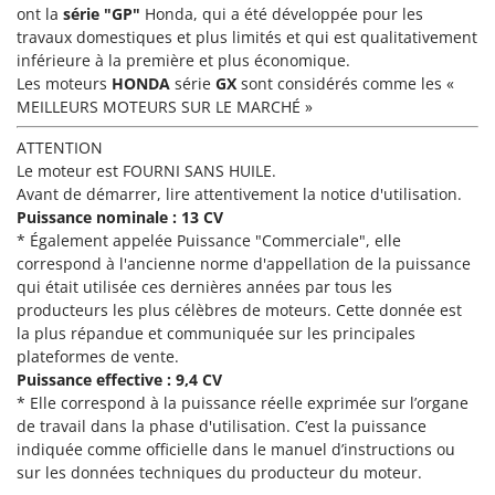
Master
ont la
série "GP"
Honda, qui a été développée pour les
travaux domestiques et plus limités et qui est qualitativement
Mastercook
inférieure à la première et plus économique.
Masterpro
Les moteurs
HONDA
série
GX
sont considérés comme les «
MEILLEURS MOTEURS SUR LE MARCHÉ »
McCulloch
MCH
ATTENTION
Le moteur est FOURNI SANS HUILE.
Michelin
Avant de démarrer, lire attentivement la notice d'utilisation.
Mille
Puissance nominale : 13 CV
* Également appelée Puissance "Commerciale", elle
Minox
correspond à l'ancienne norme d'appellation de la puissance
Mockmill
qui était utilisée ces dernières années par tous les
producteurs les plus célèbres de moteurs. Cette donnée est
More than chef
la plus répandue et communiquée sur les principales
MOSA
plateformes de vente.
MOVA
Puissance effective : 9,4 CV
* Elle correspond à la puissance réelle exprimée sur l’organe
Mowox
de travail dans la phase d'utilisation. C’est la puissance
MTD
indiquée comme officielle dans le manuel d’instructions ou
sur les données techniques du producteur du moteur.