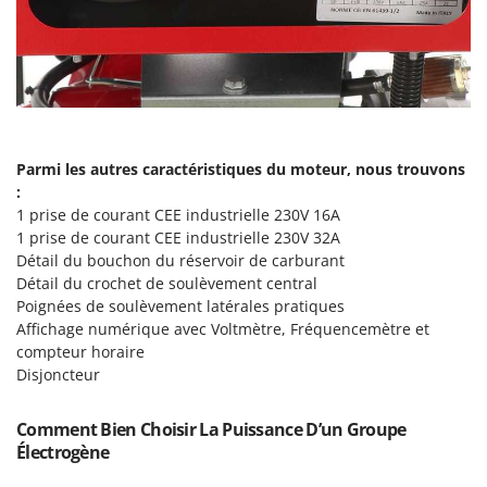
Resto Italia
Ribimex
Ripartrak
Ritter
River Systems
Parmi les autres caractéristiques du moteur, nous trouvons
Robomow
:
Rossofuoco
1 prise de courant CEE industrielle 230V 16A
Rover Pompe
1 prise de courant CEE industrielle 230V 32A
Détail du bouchon du réservoir de carburant
Royal Food
Détail du crochet de soulèvement central
Ryobi
Poignées de soulèvement latérales pratiques
Affichage numérique avec Voltmètre, Fréquencemètre et
S
compteur horaire
S.T.P.
Disjoncteur
Santos
Comment Bien Choisir La Puissance D’un Groupe
Sbaraglia
Électrogène
Schnitzer