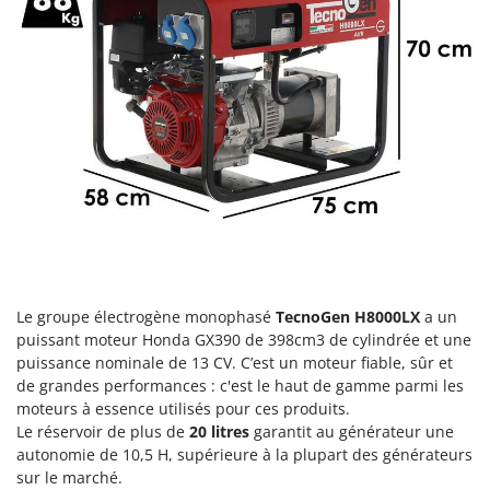
Groupes électrogènes
E
Gyrobroyeurs à lame pour tracteur
EcoFlow
Edilmark
H
Haches - Cognées et Hachettes
Effeuno
Hachoirs à viande
Einhell
Herses à Dents
Elegen
Herses Rotatives
Energy Gruppi
Enotecnica Pillan
L
Lames à neige
Eschenfelder
Lames niveleuses pour tracteur
EuroMech
Le groupe électrogène monophasé
TecnoGen H8000LX
a un
Lave-vitres
puissant moteur Honda GX390 de 398cm3 de cylindrée et une
Eurosystems
puissance nominale de 13 CV. C’est un moteur fiable, sûr et
Lieuses électriques pour vignes
de grandes performances : c'est le haut de gamme parmi les
F
FAC
moteurs à essence utilisés pour ces produits.
M
Le réservoir de plus de
20 litres
garantit au générateur une
Machines à pâtes
Fama Industrie
autonomie de 10,5 H, supérieure à la plupart des générateurs
Machines de nettoyage pour panneaux photovoltaïques et surfaces vitrées
Famag
sur le marché.