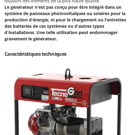
toujours des éléments de la plus haute qualité.
Perches Élagueuses
Francini
Le générateur n'est pas conçu pour être intégré dans un
Pétrins à Spirale
système de panneaux photovoltaïques ou solaires pour la
G
Piscines
production d'énergie, ni pour le chargement ou l'entretien
G3 Ferrari
des batteries de ces systèmes ou d'autres types
Planteuses de pommes de terre pour tracteur
Gardena
d'installations. Une telle utilisation peut endommager
Plateaux de coupe pour tracteur
gravement le générateur.
Garofalo
Plumeuses
GeoTech
Caractéristiques techniques
Pompes d'irrigation à tracteur
GeoTech Pro
Pompes de transfert
Gierre
Pompes immergées électriques
Ginko - MGM
Postes à souder
Gipeco
Poussoirs à saucisse
Girmi
Power Stations - Batteries - Centrales électriques portables
GRAEF
Presses à pellets
Gre
Pressoirs à fruits
GreenBay
Pressoirs à Raisin
Greenworks