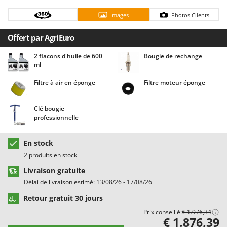
Chaudrons électriques pour polenta
Barbieri
Images
Photos Clients
Cisailles à gazon à batterie
Batavia
Cisailles taille-haies manuelles
Offert par AgriEuro
Benassi
Climatiseurs
Beper
2 flacons d'huile de 600
Bougie de rechange
ml
Compresseurs d'air électriques
Berkel
Compresseurs pour la récolte des olives et la taille
Filtre à air en éponge
Filtre moteur éponge
Bernardi
Coupe-bordures - Trimmers
Bertolini Pumps
Clé bougie
Coupe-branches
Besser Vacuum
professionnelle
Couveuses à œufs
Bestway
Cultivateurs Tiller à ressorts - Extirpateurs
En stock
Beta tools
2 produits en stock
Bissell
D
Livraison gratuite
Débroussailleuses
Black & Decker
Délai de livraison estimé: 13/08/26 - 17/08/26
Décompacteurs agricoles
BlackStone
Retour gratuit 30 jours
Découpeurs plasma
Blue Bird
Prix conseillé:
€ 1.976,34
Déplaqueuses de gazon
€ 1.876,39
Bomet