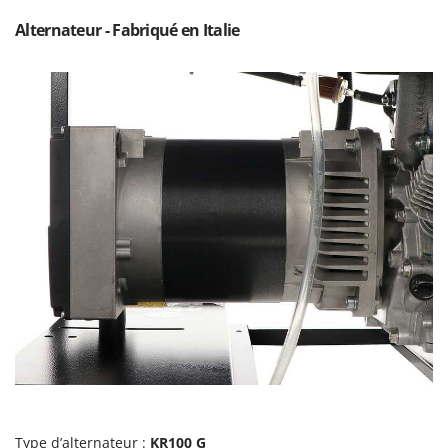
N
New O.M.R.A.
Alternateur - Fabriqué en Italie
Nilfisk
Ninja
Novatec
Novital
NuAir
NuovaFac
O
Officine Savioli
Oliviero
Olix
OMA
Omas
Ompagrill
Ooni
Type d’alternateur :
KR100 G