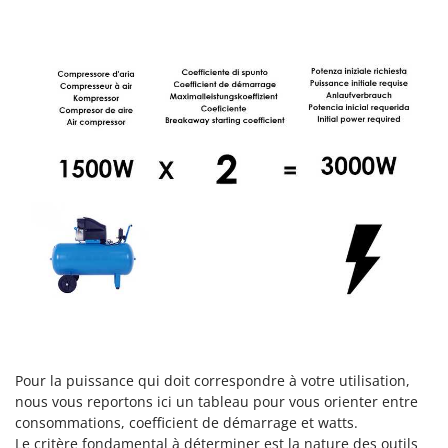
Seven Italy
Shark
Silky
Simatech
Sirman
Skil
Smartwood
Smeg
Snapper
Solidur
Spice Electronics
Spiralmac
Spring Protezione
Pour la puissance qui doit correspondre à votre utilisation,
Spyro
nous vous reportons ici un tableau pour vous orienter entre
consommations, coefficient de démarrage et watts.
Stanley
Le critère fondamental à déterminer est la nature des outils