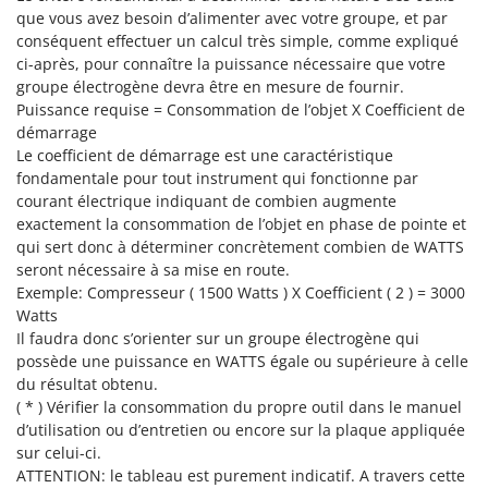
Stiga
que vous avez besoin d’alimenter avec votre groupe, et par
conséquent effectuer un calcul très simple, comme expliqué
Stocker
ci-après, pour connaître la puissance nécessaire que votre
Sunseeker
groupe électrogène devra être en mesure de fournir.
Puissance requise = Consommation de l’objet X Coefficient de
T
démarrage
Tecla
Le coefficient de démarrage est une caractéristique
TecnoGen
fondamentale pour tout instrument qui fonctionne par
courant électrique indiquant de combien augmente
Tellarini Pompe
exactement la consommation de l’objet en phase de pointe et
Telwin
qui sert donc à déterminer concrètement combien de WATTS
seront nécessaire à sa mise en route.
Tenco
Exemple: Compresseur ( 1500 Watts ) X Coefficient ( 2 ) = 3000
Tineco
Watts
Titania
Il faudra donc s’orienter sur un groupe électrogène qui
possède une puissance en WATTS égale ou supérieure à celle
Tornado
du résultat obtenu.
Tre Spade
( * ) Vérifier la consommation du propre outil dans le manuel
d’utilisation ou d’entretien ou encore sur la plaque appliquée
Trev - Abrek - TecnoVIR
sur celui-ci.
Trotec
ATTENTION: le tableau est purement indicatif. A travers cette