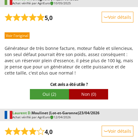
Achat vérifié par AgriEuro
10/05/2025
5,0
Voir détails
Robustesse
Voir l'original
Prestations
Facilité d'utilisation
Générateur de très bonne facture, moteur fiable et silencieux,
Qualité / Prix
son seul défaut pourrait être son poids, assez conséquent :
avec un réservoir plein d'essence, il pèse plus de 100 kg, mais
Facilité de montage
je pense que pour un générateur de cette puissance et de
Emballage
cette taille, c'est plus que normal !
Cet avis a été utile ?
Oui
(2)
Non
(0)
Laurent D.
Moulinet (Lot-et-Garonne)
23/04/2026
Achat vérifié par AgriEuro
12/04/2026
4,0
Voir détails