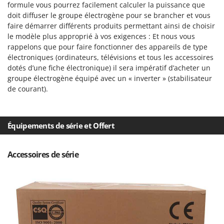
formule vous pourrez facilement calculer la puissance que
Troy-Bilt
doit diffuser le groupe électrogène pour se brancher et vous
faire démarrer différents produits permettant ainsi de choisir
U
Udor
le modèle plus approprié à vos exigences : Et nous vous
rappelons que pour faire fonctionner des appareils de type
Unger
électroniques (ordinateurs, télévisions et tous les accessoires
dotés d’une fiche électronique) il sera impératif d’acheter un
V
groupe électrogène équipé avec un « inverter » (stabilisateur
Verdemax
de courant).
Vesco
Volpi
Équipements de série et Offert
W
Waldner
Weber
Accessoires de série
WIDU
Wiper EcoRobot
Wolf Garten
Wortex