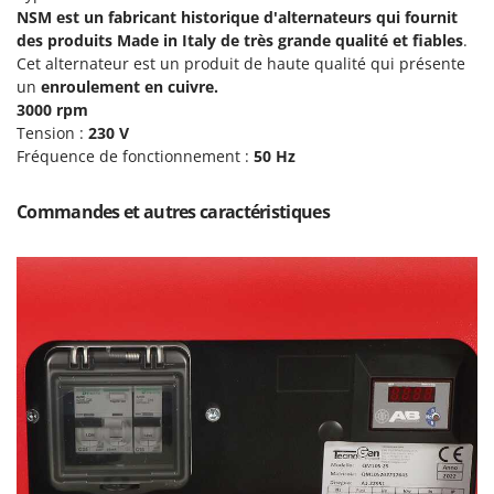
Oriental Koshin
NSM est un fabricant historique d'alternateurs qui fournit
des produits Made in Italy de très grande qualité et fiables
.
Outdoorchef
Cet alternateur est un produit de haute qualité qui présente
un
enroulement en cuivre.
P
Palazzetti
3000 rpm
Tension :
230 V
Palumbo Pavi
Fréquence de fonctionnement :
50 Hz
Partisani
Paterlini
Commandes et autres caractéristiques
Philips
Pramac
Prismafood
R
R.G.V.
Rato
Reber
Redback