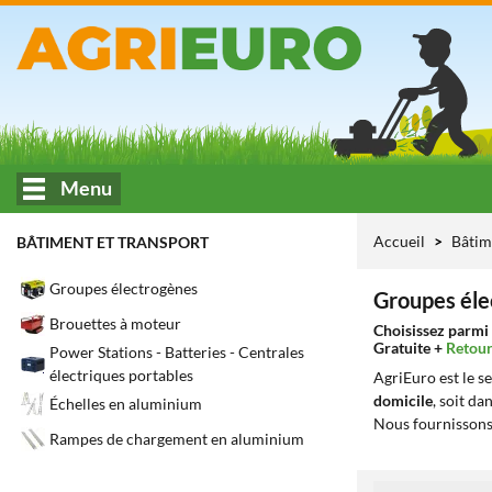
Menu
Accueil
Bâtim
BÂTIMENT ET TRANSPORT
Groupes électrogènes
Groupes éle
Brouettes à moteur
Choisissez parmi 
Gratuite +
Retour
Power Stations - Batteries - Centrales
électriques portables
AgriEuro est le s
domicile
, soit da
Échelles en aluminium
Nous fournissons
Rampes de chargement en aluminium