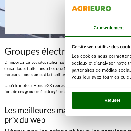
Consentement
Ce site web utilise des cook
Groupes électrogènes à essenc
Les cookies nous permettent d
D’importantes sociétés italiennes comme Pramac, TecnoGen et ENERGY
sociaux et d'analyser notre t
dynamiques italiennes telles que MECCALTE, LINZ, NSM, etc. Les group
partenaires de médias sociaux
moteurs Honda unies à la fiabilité de l’alternateur italien font de ces
vous leur avez fournies ou qu'
La série moteur Honda GX représente le haut de gamme parmi les
mot
font de ces groupes électrogènes des produits professionnels, puissants
Refuser
Les meilleures marques dans une sé
prix du web
Découvrez les offres et tous les services