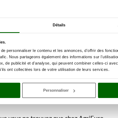
Détails
ies.
e professionnels avec moteur H
e personnaliser le contenu et les annonces, d'offrir des fonctio
 Gruppi Elettrogeni offrent une large gamme d’excellents
groupes élec
rafic. Nous partageons également des informations sur l'utilisati
es électrogènes avec moteur Honda et alternateur fabriqué en Italie repr
, de publicité et d'analyse, qui peuvent combiner celles-ci avec
 produits une excellence dans leur gamme.
ils ont collectées lors de votre utilisation de leurs services.
eurs à essence
de sa catégorie. Ce sont des moteurs hautement profession
 et fiables dont les performances sont leur point fort.
Personnaliser
lection de 39
Professionnels à esse
 que vous ne trouvez que chez AgriEuro