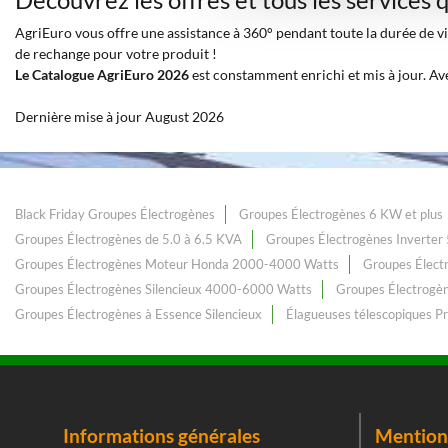
AgriEuro vous offre une assistance à 360° pendant toute la durée de vie
de rechange pour votre produit !
Le Catalogue AgriEuro 2026
est constamment enrichi et mis à jour. Av
Dernière mise à jour August 2026
Black Friday Groupes Électrogènes
Groupes Électrogènes 6 KW et plus
Groupes Électrogènes de 5.0 à 6.5 KVA
Groupes Électrogènes Inverter 
Groupes Électrogènes Moteur Honda 2000-4000 Watts
Groupes Élect
Groupes Électrogènes Silencieux 4000-6000 Watts
Groupes Électrogèn
Groupes Électrogènes à Essence Silencieux
Élagueuses télescopiques Pr
Informations générales
Mentions