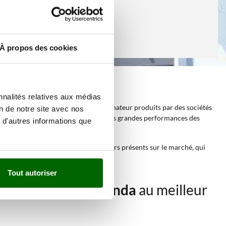
À propos des cookies
onda
nnalités relatives aux médias
trogènes avec moteur Honda
et alternateur produits par des sociétés
on de notre site avec nos
ésentent le top de leur catégorie. Les grandes performances des
 d'autres informations que
nels, sans doute les meilleurs moteurs présents sur le marché, qui
Tout autoriser
nce avec moteur Honda
au meilleur