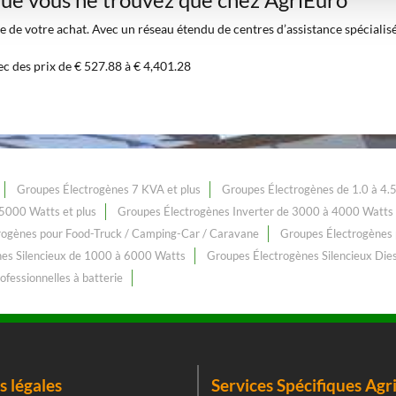
 de votre achat. Avec un réseau étendu de centres d’assistance spécialisés 
ec des prix de € 527.88 à € 4,401.28
Groupes Électrogènes 7 KVA et plus
Groupes Électrogènes de 1.0 à 4.
5000 Watts et plus
Groupes Électrogènes Inverter de 3000 à 4000 Watts
rogènes pour Food-Truck / Camping-Car / Caravane
Groupes Électrogènes 
es Silencieux de 1000 à 6000 Watts
Groupes Électrogènes Silencieux Die
ofessionnelles à batterie
 légales
Services Spécifiques Agr