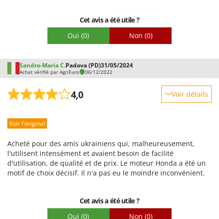
Emballage
Cet avis a été utile ?
Oui
(0)
Non
(0)
Sandro-Maria C.
Padova (PD)
31/05/2024
Achat vérifié par AgriEuro
06/12/2022
4,0
Voir détails
Robustesse
Voir l'original
Prestations
Facilité d'utilisation
Acheté pour des amis ukrainiens qui, malheureusement,
Qualité / Prix
l'utilisent intensément et avaient besoin de facilité
d'utilisation, de qualité et de prix. Le moteur Honda a été un
Facilité de montage
motif de choix décisif. Il n'a pas eu le moindre inconvénient.
Emballage
Cet avis a été utile ?
Oui
(0)
Non
(0)