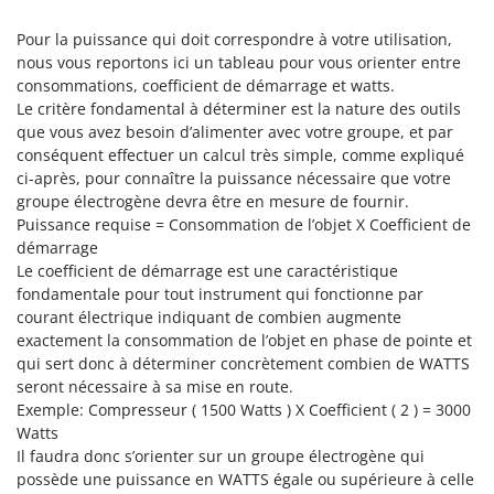
Seven Italy
Pour la puissance qui doit correspondre à votre utilisation,
Shark
nous vous reportons ici un tableau pour vous orienter entre
Silky
consommations, coefficient de démarrage et watts.
Simatech
Le critère fondamental à déterminer est la nature des outils
que vous avez besoin d’alimenter avec votre groupe, et par
Sirman
conséquent effectuer un calcul très simple, comme expliqué
Skil
ci-après, pour connaître la puissance nécessaire que votre
groupe électrogène devra être en mesure de fournir.
Smartwood
Puissance requise = Consommation de l’objet X Coefficient de
Smeg
démarrage
Le coefficient de démarrage est une caractéristique
Snapper
fondamentale pour tout instrument qui fonctionne par
Solidur
courant électrique indiquant de combien augmente
Spice Electronics
exactement la consommation de l’objet en phase de pointe et
qui sert donc à déterminer concrètement combien de WATTS
Spiralmac
seront nécessaire à sa mise en route.
Spring Protezione
Exemple: Compresseur ( 1500 Watts ) X Coefficient ( 2 ) = 3000
Watts
Spyro
Il faudra donc s’orienter sur un groupe électrogène qui
Stanley
possède une puissance en WATTS égale ou supérieure à celle