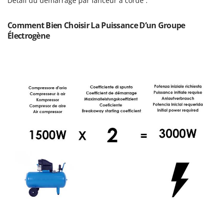
Détail du démarrage par lanceur à corde .
Resto Italia
Ribimex
Comment Bien Choisir La Puissance D’un Groupe
Ripartrak
Électrogène
Ritter
River Systems
Robomow
Rossofuoco
Rover Pompe
Royal Food
Ryobi
S
S.T.P.
Santos
Sbaraglia
Schnitzer