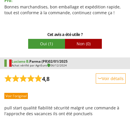
Pro:
Qualité / Prix
Bonnes marchandises, bon emballage et expédition rapide,
tout est conforme à la commande, continuez comme ça !
Facilité de montage
Emballage
Cet avis a été utile ?
Oui
(1)
Non
(0)
Luciano B.
Parma (PR)
02/01/2025
Achat vérifié par AgriEuro
06/12/2024
4,8
Voir détails
Robustesse
Voir l'original
Prestations
Facilité d'utilisation
pull start qualité fiabilité sécurité malgré une commande à
Qualité / Prix
l'approche des vacances ils ont été ponctuels
Facilité de montage