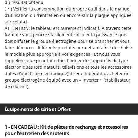
du résultat obtenu.
Stiga
( * ) Vérifier la consommation du propre outil dans le manuel
Stocker
d’utilisation ou d’entretien ou encore sur la plaque appliquée
Sunseeker
sur celui-ci.
ATTENTION: le tableau est purement indicatif. A travers cette
formule vous pourrez facilement calculer la puissance que
T
Tecla
doit diffuser le groupe électrogène pour se brancher et vous
faire démarrer différents produits permettant ainsi de choisir
TecnoGen
le modèle plus approprié à vos exigences : Et nous vous
Tellarini Pompe
rappelons que pour faire fonctionner des appareils de type
électroniques (ordinateurs, télévisions et tous les accessoires
Telwin
dotés d’une fiche électronique) il sera impératif d’acheter un
Tenco
groupe électrogène équipé avec un « inverter » (stabilisateur
Tineco
de courant).
Titania
Tornado
Équipements de série et Offert
Tre Spade
Trev - Abrek - TecnoVIR
1 - EN CADEAU : Kit de pièces de rechange et accessoires
Trotec
pour l'entretien des moteurs