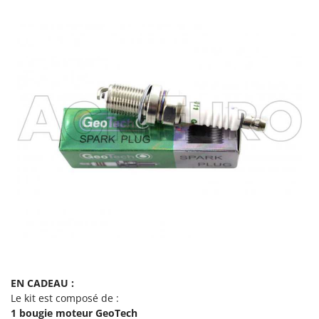
Troy-Bilt
U
Udor
Unger
V
Verdemax
Vesco
Volpi
W
Waldner
Weber
WIDU
Wiper EcoRobot
Wolf Garten
EN CADEAU :
Le kit est composé de :
Wortex
1 bougie moteur GeoTech