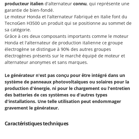
Machines pour la transformation des fruits
producteur italien
d'alternateur
connu
, qui représente une
Famur
garantie de bien-fondé.
Machines sous vide
FARMER
Le moteur Honda et l'alternateur Fabriqué en Italie font du
Motobineuses
TecnoGen H3500 un produit qui se positionne au sommet de
FBC
sa catégorie.
Motoculteurs
Ferrari Group
Grâce à ces deux composants importants comme le moteur
Motofaucheuses
Ferroni
Honda et l'alternateur de production italienne ce groupe
Motopompes pour irrigation
électrogène se distingue à 90% des autres groupes
Ferrua
électrogènes présents sur le marché équipé de moteur et
Moulins à céréales électriques
FIAC
alternateur anonymes et sans marques.
Moulins à farine
FIEM
Le générateur n'est pas conçu pour être intégré dans un
Fimar
N
système de panneaux photovoltaïques ou solaires pour la
Nettoyeurs et Balais à vapeur
production d'énergie, ni pour le chargement ou l'entretien
FINI
Nettoyeurs haute pression
des batteries de ces systèmes ou d'autres types
Fiorentini
d'installations. Une telle utilisation peut endommager
Nettoyeurs tapis, moquettes et tapisseries
Fiskars
gravement le générateur.
Flymo
P
Peignes vibreurs et Secoueurs à olives
Caractéristiques techniques
Fontana Forni
Pelles rétros pour tracteur
Forest Master