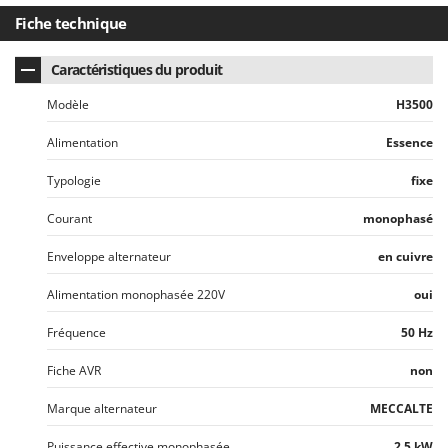
Fiche technique
Caractéristiques du produit
Modèle
H3500
Alimentation
Essence
Typologie
fixe
Courant
monophasé
Enveloppe alternateur
en cuivre
Alimentation monophasée 220V
oui
Fréquence
50 Hz
Fiche AVR
non
Marque alternateur
MECCALTE
Puissance effective monophasée
2.5 kW