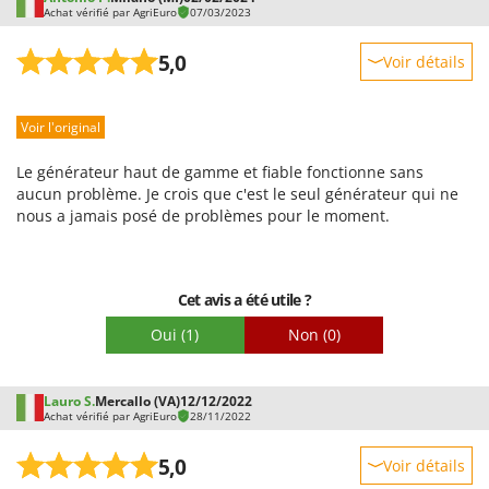
Achat vérifié par AgriEuro
07/03/2023
5,0
Voir détails
Robustesse
Voir l'original
Prestations
Facilité d'utilisation
Le générateur haut de gamme et fiable fonctionne sans
Qualité / Prix
aucun problème. Je crois que c'est le seul générateur qui ne
nous a jamais posé de problèmes pour le moment.
Facilité de montage
Emballage
Cet avis a été utile ?
Oui
(1)
Non
(0)
Lauro S.
Mercallo (VA)
12/12/2022
Achat vérifié par AgriEuro
28/11/2022
5,0
Voir détails