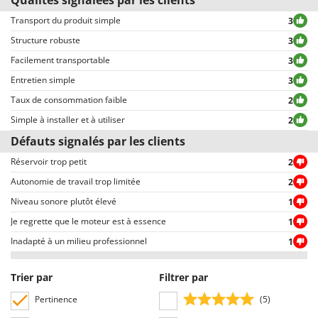
Tous les commentaires, tant positifs que négatifs, sont publiés sans
exclusion ou censure, à l’exception de textes qui contiennent des
Transport du produit simple
3
expressions ou mots inappropriés, ou qui ne respectent pas le traitement
Structure robuste
3
des données personnelles.
Facilement transportable
3
Tous les commentaires, qu’ils soient positifs ou négatifs, peuvent être
consultés rapidement par nos visiteurs, grâce également aux filtres qui
Entretien simple
3
permettent une sélection rapide, comme par exemple celui permettant de
Taux de consommation faible
2
choisir entre avis positifs et négatifs.
Simple à installer et à utiliser
2
Défauts signalés par les clients
Réservoir trop petit
2
Autonomie de travail trop limitée
2
Niveau sonore plutôt élevé
1
Je regrette que le moteur est à essence
1
Inadapté à un milieu professionnel
1
Trier par
Filtrer par
Pertinence
(5)