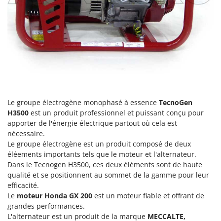
Groupes électrogènes
E
Gyrobroyeurs à lame pour tracteur
EcoFlow
Edilmark
H
Haches - Cognées et Hachettes
Effeuno
Hachoirs à viande
Einhell
Herses à Dents
Elegen
Herses Rotatives
Energy Gruppi
Le groupe électrogène monophasé à essence
TecnoGen
Enotecnica Pillan
H3500
est un produit professionnel et puissant conçu pour
L
Lames à neige
apporter de l'énergie électrique partout où cela est
Eschenfelder
nécessaire.
Lames niveleuses pour tracteur
EuroMech
Le groupe électrogène est un produit composé de deux
Lave-vitres
éléements importants tels que le moteur et l'alternateur.
Eurosystems
Dans le Tecnogen H3500, ces deux éléments sont de haute
Lieuses électriques pour vignes
qualité et se positionnent au sommet de la gamme pour leur
F
FAC
efficacité.
M
Machines à pâtes
Le
moteur Honda GX 200
est un moteur fiable et offrant de
Fama Industrie
grandes performances.
Machines de nettoyage pour panneaux photovoltaïques et surfaces vitrées
Famag
L'alternateur est un produit de la marque
MECCALTE,