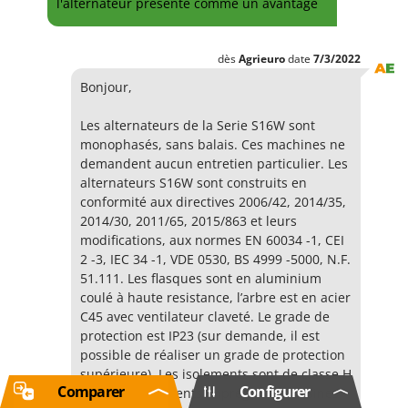
l'alternateur présenté comme un avantage
dès
Agrieuro
date
7/3/2022
Bonjour,
Les alternateurs de la Serie S16W sont
monophasés, sans balais. Ces machines ne
demandent aucun entretien particulier. Les
alternateurs S16W sont construits en
conformité aux directives 2006/42, 2014/35,
2014/30, 2011/65, 2015/863 et leurs
modifications, aux normes EN 60034 -1, CEI
2 -3, IEC 34 -1, VDE 0530, BS 4999 -5000, N.F.
51.111. Les flasques sont en aluminium
coulé à haute resistance, l’arbre est en acier
C45 avec ventilateur claveté. Le grade de
protection est IP23 (sur demande, il est
possible de réaliser un grade de protection
supérieure). Les isolements sont de classe H
Comparer
Configurer
et les enroulements imprégnés de résines