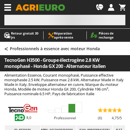
-1
Retour gratuit 30
Réparation
Pièces de
A
A
jrs
après‑vente
rechange
Abris de jardin
ABAC
<
Accessoires pour tracteurs tondeuses autoportés
AgriEuro Premium
Professionnels à essence avec moteur Honda
Aérateurs Scarificateurs pour gazon
AgriEuro TOP-LINE
TecnoGen H3500 - Groupe électrogène 2.8 KW
Arracheuses de pommes de terre pour tracteur
AGT
monophasé - Honda GX 200 - Alternateur italien
Aspirateurs - Balais Électriques
Aima
Alimentation Essence, Courant monophasé, Puissance effective
monophasée 2.5 kW, Puissance max 2.8 kW, Alternateur Made in Italy
Aspirateurs à cendres
Airmec
Made in Italy, Enveloppe alternateur en cuivre, Marque du moteur
Honda, Modèle de moteur Honda GX 200, Cylindrée 196 cm³,
Aspirateurs à feuilles sur roues
AL-KO
Puissance nominale 6.5 HP, Pays de fabrication Italie
Aspirateurs de piscine
ALA 2000
Aspirateurs Multifonctions
Alce
Atomiseurs agricoles pour tracteurs
Alpina
8,0
Professionnel
(6)
4,75/5
Atomiseurs pour traitements
Ama
ID
: K500696
MPN: A013H003500000005
EAN: 9993089415081
R-57