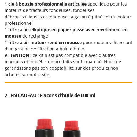
Worx
1 clé à bougie professionnelle articulée
spécifique pour les
moteurs de tracteurs tondeuses, tondeuses
Y
débroussailleuses et tondeuses à gazon équipés d'un moteur
Yard Force
professionnel
1 filtre à air
elliptique en papier plissé avec revêtement en
Z
mousse
de rechange
Zanon
1 filtre à air moteur rond en mousse
pour moteurs disposant
Zephir
d'un groupe de filtration à bain d'huile
ATTENTION :
ce kit n'est pas compatible avec d'autres
ZGrills
marques et modèles de produits sur le marché. Nous ne
Zodiac
garantissons pas son adaptabilité sur des produits non
Zomax
achetés sur notre site.
2 - EN CADEAU : Flacons d'huile de 600 ml