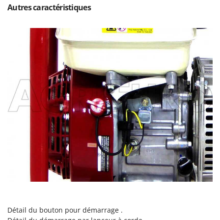
Oriental Koshin
Autres caractéristiques
Outdoorchef
P
Palazzetti
Palumbo Pavi
Partisani
Paterlini
Philips
Pramac
Prismafood
R
R.G.V.
Rato
Reber
Redback
Détail du bouton pour démarrage .