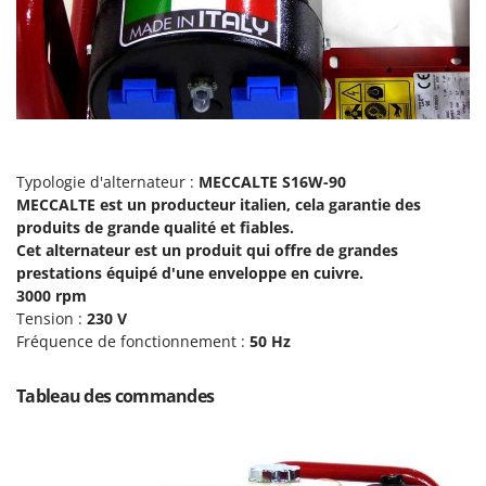
Master
Mastercook
Masterpro
McCulloch
MCH
Michelin
Typologie d'alternateur :
MECCALTE S16W-90
MECCALTE est un producteur italien, cela garantie des
Mille
produits de grande qualité et fiables.
Minox
Cet alternateur est un produit qui offre de grandes
Mockmill
prestations équipé d'une enveloppe en cuivre.
3000 rpm
More than chef
Tension :
230 V
MOSA
Fréquence de fonctionnement :
50 Hz
MOVA
Tableau des commandes
Mowox
MTD