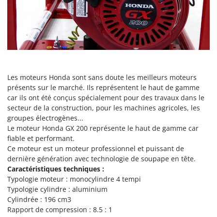
Scies alternatives à batterie
Intex
Scies de jardin télescopiques
Italyco
Sécateurs électriques à batterie
ITM
Sécateurs et Échenilloirs manuels
J
Sécateurs pneumatiques
JOLLY ITALIA
Semoirs et Épandeurs d'engrais
Les moteurs Honda sont sans doute les meilleurs moteurs
K
présents sur le marché. Ils représentent le haut de gamme
Socs pour tracteur
KAAZ
car ils ont été conçus spécialement pour des travaux dans le
Souffleurs aspirateurs pour Feuilles
Karcher
secteur de la construction, pour les machines agricoles, les
groupes électrogènes...
Soufreuses - Poudreuses à dos
Kasco
Le moteur Honda GX 200 représente le haut de gamme car
Soufreuses - Poudreuses pour tracteur
Kemper
fiable et performant.
Ce moteur est un moteur professionnel et puissant de
Keter
T
dernière génération avec technologie de soupape en tête.
Taille-haies
KitchenAid
Caractéristiques techniques :
Taille-haies à bras pour tracteur
Typologie moteur : monocylindre 4 tempi
Komo
Typologie cylindre : aluminium
Tarières
Cylindrée :
196 cm3
L
Tondeuses à Gazon
Laica
Rapport de compression : 8.5 : 1