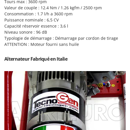
Tondeuses autoportées
Tours max : 3600 rpm
Lampacrescia - MGM
Valeur de couple : 12.4 Nm / 1.26 kgfm / 2500 rpm
Tondeuses débroussailleuses thermiques
Landxcape
Consommation : 1.7 l/h a 3600 rpm
Trancheuses
Puissance nominale :
6,5 CV
LAR Casalinghi
Capacité réservoir essence : 3,6 l
Trancheuses de sol
Lavor
Niveau sonore : 96 dB
Transpalettes
Linea VZ
Typologie de démarrage : Démarrage par cordon de tirage
ATTENTION : Moteur fourni sans huile
Treuils de débardage
Lisam
Tronçonneuses
Lotusgrill
Alternateur Fabriqué en Italie
V
M
Vêtements de Sécurité
M.A.I.BO.
Vibroculteurs à tracteur
Macom
Macte Ovens
Makita
MAMMAMIA
Marcato
Marina Systems