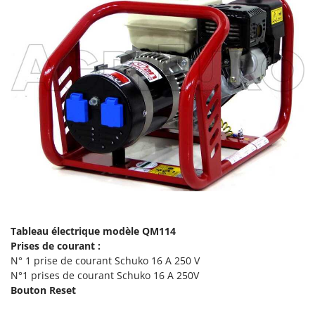
N
New O.M.R.A.
Nilfisk
Ninja
Novatec
Novital
NuAir
NuovaFac
O
Officine Savioli
Oliviero
Olix
Tableau électrique modèle
QM114
OMA
Prises de courant :
Omas
N° 1 prise de courant Schuko
16 A 250 V
N°1 prises de courant Schuko 16 A 250V
Ompagrill
Bouton Reset
Ooni