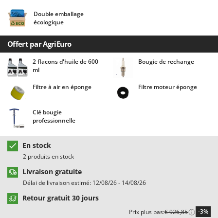
Chaudrons électriques pour polenta
Barbieri
Double emballage
Cisailles à gazon à batterie
Batavia
écologique
Cisailles taille-haies manuelles
Benassi
Offert par AgriEuro
Climatiseurs
Beper
2 flacons d'huile de 600
Bougie de rechange
Compresseurs d'air électriques
Berkel
ml
Compresseurs pour la récolte des olives et la taille
Bernardi
Filtre à air en éponge
Filtre moteur éponge
Coupe-bordures - Trimmers
Bertolini Pumps
Coupe-branches
Besser Vacuum
Clé bougie
professionnelle
Couveuses à œufs
Bestway
Cultivateurs Tiller à ressorts - Extirpateurs
Beta tools
En stock
Bissell
2 produits en stock
D
Débroussailleuses
Black & Decker
Livraison gratuite
Décompacteurs agricoles
BlackStone
Délai de livraison estimé: 12/08/26 - 14/08/26
Découpeurs plasma
Blue Bird
Retour gratuit 30 jours
Déplaqueuses de gazon
Bomet
-3%
Prix plus bas:
€ 926,85