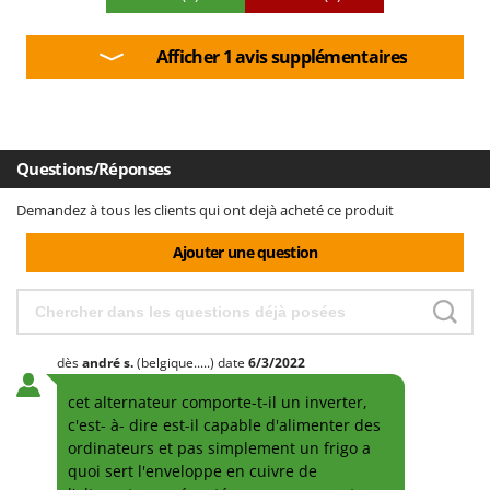
Afficher 1 avis supplémentaires
Questions/Réponses
Demandez à tous les clients qui ont dejà acheté ce produit
Ajouter une question
dès
andré
s.
(belgique.....)
date
6/3/2022
cet alternateur comporte-t-il un inverter,
c'est- à- dire est-il capable d'alimenter des
ordinateurs et pas simplement un frigo a
quoi sert l'enveloppe en cuivre de