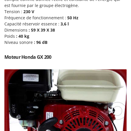
Pulvérisateurs
GRIFO
est fournie par le groupe électrogène.
Pulvérisateurs portés
Tension :
230 V
GVS
Fréquence de fonctionnement :
50 Hz
GYS
R
Capacité réservoir essence :
3,6 l
Rafraîchisseurs d'air par évaporation
Dimensions
: 59
X 39 X 38
H
Poids
: 40 kg
Rampes de chargement en aluminium
Hailo
Niveau sonore
:
96
dB
Râpes à fromage électriques
Helvi
Râteaux pour tracteur
Moteur Honda GX 200
Henx
Remplisseuses
HiKOKI
Robots nettoyeurs de piscine
Honda
Robots Tondeuses
I
Rogneuses de souches
Idromatic
Rouleaux pour tracteur
Il-Tec
Imperia
S
Scies à os
Infaco
Scies à Ruban
Intec