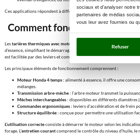
sociaux et d'analyser notre t
Ces applications répondent à différentes
exigences opérationnelles e
partenaires de médias sociaux
vous leur avez fournies ou qu'
Comment fonctionne une tari
Les
tarières thermiques avec moteur Honda 4 temps
utilisent un
moteu
Refuser
d’essence, simplifiant le démarrage et l’entretien. La
puissance est trans
est facilitée par des leviers et commandes ergonomiques permettant de 
Les principaux éléments de fonctionnement comprennent :
Moteur Honda 4 temps
: alimenté à essence, il offre une conso
mélanges.
Transmission arbre-mèche
: l’arbre moteur transmet la puissanc
Mèches interchangeables
: disponibles en différents diamètres 
Commandes ergonomiques
: leviers d’accélération et de frein 
Structure équilibrée
: conçue pour permettre une utilisation faci
L’utilisation correcte
consiste à démarrer le moteur selon les indicatio
forage. L’
entretien courant
comprend le contrôle du niveau d’huile, le ne