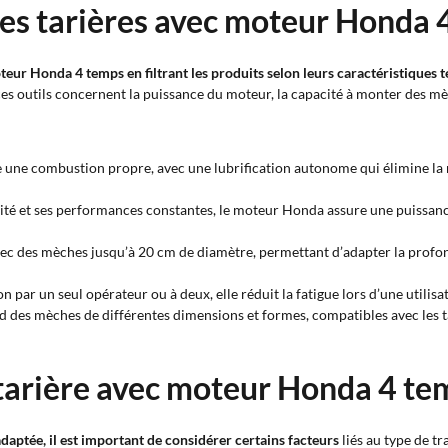
des tarières avec moteur Honda 
oteur Honda 4 temps en filtrant les produits selon leurs caractéristiques 
 ces outils concernent la puissance du moteur, la capacité à monter des mèc
e une combustion propre, avec une lubrification autonome qui élimine la n
lité et ses performances constantes, le moteur Honda assure une puissance
vec des mèches jusqu’à 20 cm de diamètre, permettant d’adapter la profond
ion par un seul opérateur ou à deux, elle réduit la fatigue lors d’une utilis
d des mèches de différentes dimensions et formes, compatibles avec les t
 tarière avec moteur Honda 4 te
aptée, il est important de considérer certains facteurs
liés au type de tra