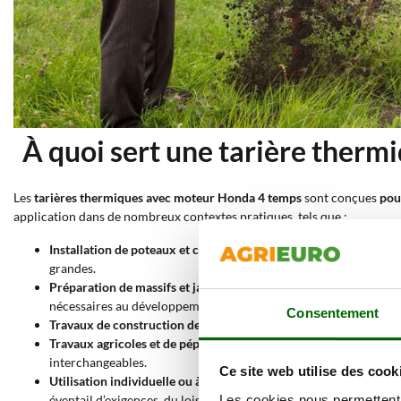
À quoi sert une tarière ther
Les
tarières thermiques avec moteur Honda 4 temps
sont conçues
pou
application dans de nombreux contextes pratiques, tels que :
Installation de poteaux et clôtures
: elles permettent de réalise
grandes.
Préparation de massifs et jardins ornementaux
: elles facilite
nécessaires au développement des racines.
Consentement
Travaux de construction de petite envergure
: elles sont utilisé
Travaux agricoles et de pépinière
: elles soutiennent les activit
interchangeables.
Ce site web utilise des cook
Utilisation individuelle ou à deux opérateurs
: la structure et l
éventail d’exigences, du loisir au semi-professionnel.
Les cookies nous permettent d