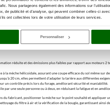
rafic. Nous partageons également des informations sur l'utilisati
t niveaux de compétence
, rendant les tarières avec moteur Honda 4 temps
, de publicité et d'analyse, qui peuvent combiner celles-ci avec
ils ont collectées lors de votre utilisation de leurs services.
ère avec moteur Honda 4 temps 
r thermique à essence à quatre temps
, reconnu pour son efficacité et sa
Personnaliser
mise directement à l’arbre, sur lequel est montée la mèche, qui fore le so
régler la profondeur et la vitesse de forage.
mmation réduite et des émissions plus faibles par rapport aux moteurs 2 t
e à la mèche hélicoïdale, assurant une coupe efficace du sol même sur des
jusqu’à 20 cm, elles permettent d’adapter la tarière aux différentes exige
pour un contrôle précis lors du forage, améliorant sécurité et maniabilité.
le par une seule personne ou à deux, en réduisant la fatigue et en améliora
ns du fabricant, positionner la mèche sur le point souhaité et appliquer 
ttoyage du filtre à air et la vérification de la bougie, garantissant ainsi