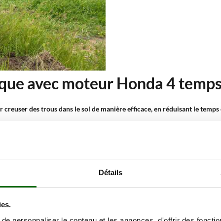
mique avec moteur Honda 4 temps
r creuser des trous dans le sol de manière efficace, en réduisant le temps
r des trous précis pour l’insertion de poteaux de clôture ou de supports s
nt la création de trous pour la plantation d’arbres, d’arbustes et de plan
Détails
es sur les chantiers pour le forage du sol lors de la pose de plots, de fond
és de semis et de transplantation, en permettant de réaliser des trous de
ies.
a puissance de ces tarières les rendent adaptées aussi bien à un usage ind
e personnaliser le contenu et les annonces, d'offrir des fonctio