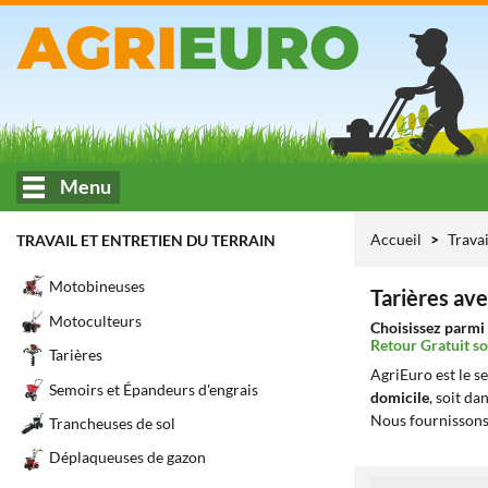
Menu
Accueil
Travai
TRAVAIL ET ENTRETIEN DU TERRAIN
Motobineuses
Tarières av
Motoculteurs
Choisissez parmi 
Retour Gratuit so
Tarières
AgriEuro est le s
Semoirs et Épandeurs d'engrais
domicile
, soit da
Nous fournissons
Trancheuses de sol
Déplaqueuses de gazon