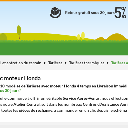
Retour gratuit sous 30 jours
l et entretien du terrain
Tarières
Tarières thermiques
Tarières 
ec moteur Honda
10 modèles de Tarières avec moteur Honda 4 temps en Livraison Immédiate
us 30 jours*
eul e-commerce à offrir un véritable
Service Après-Vente
: nous effectuon
ns notre
Atelier Central
, soit dans les nombreux
Centres d’Assistance Agr
 toutes les
pièces de rechange
, à commander en un clic depuis le
schéma 