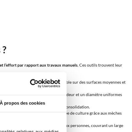
 ?
 et l’effort par rapport aux travaux manuels
. Ces outils trouvent leur
tructurels, avec un gain de temps notable sur des surfaces moyennes et
tes ornementales, en assurant une profondeur et un diamètre uniformes
À propos des cookies
ations légères ou pour des travaux de consolidation.
 dimensions variables, adaptables au type de culture grâce aux mèches
ividuel qu’à des travaux nécessitant deux personnes, couvrant un large
nnalités relatives aux médias