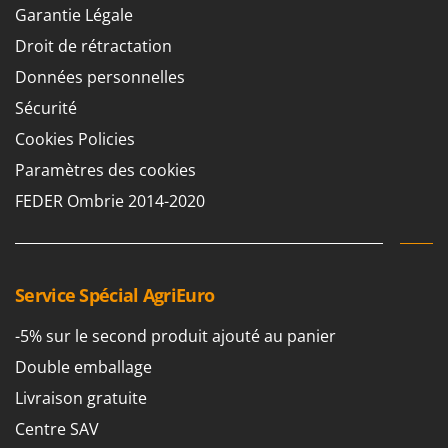
Perches Élagueuses
Garantie Légale
Francini
Pétrins à Spirale
Droit de rétractation
G
Piscines
G3 Ferrari
Données personnelles
Planteuses de pommes de terre pour tracteur
Gardena
Sécurité
Plateaux de coupe pour tracteur
Garofalo
Cookies Policies
Plumeuses
GeoTech
Paramètres des cookies
Pompes d'irrigation à tracteur
GeoTech Pro
FEDER Ombrie 2014-2020
Pompes de transfert
Gierre
Pompes immergées électriques
Ginko - MGM
Postes à souder
Gipeco
Service Spécial AgriEuro
Poussoirs à saucisse
Girmi
-5% sur le second produit ajouté au panier
Power Stations - Batteries - Centrales électriques portables
GRAEF
Presses à pellets
Double emballage
Gre
Pressoirs à fruits
Livraison gratuite
GreenBay
Pressoirs à Raisin
Centre SAV
Greenworks