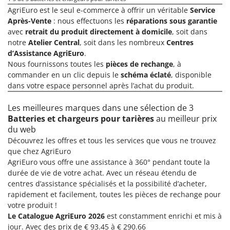
Comet
AgriEuro est le seul e-commerce à offrir un véritable
Service
F
Après-Vente
: nous effectuons les
réparations sous garantie
Fendeuses à bois
Cresco
avec
retrait du produit directement à domicile
, soit dans
Filets pour la Récolte des olives
Cruccolini
notre
Atelier Central
, soit dans les nombreux
Centres
Filtres pour vin et huile
d’Assistance AgriEuro
.
CTEK
Nous fournissons toutes les
pièces de rechange
, à
Floconneuses
commander en un clic depuis le
schéma éclaté
, disponible
D
Fouloirs - Égrappoirs
Dal Degan
dans votre espace personnel après l’achat du produit.
Fourches pour tracteur
DCG
Les meilleures marques dans une sélection de 3
Fours d'extérieur - intérieur pour pizza et cuisine
Deca
Batteries et chargeurs pour tarières
au meilleur prix
du web
Fours électriques
DeWalt
Découvrez les offres et tous les services que vous ne trouvez
Fraises à neige
Di Martino
que chez AgriEuro
Fraises rotatives pour tracteur
Diavola Pro
AgriEuro vous offre une assistance à 360° pendant toute la
durée de vie de votre achat. Avec un réseau étendu de
Friteuses sans huile
Diesse
centres d’assistance spécialisés et la possibilité d’acheter,
Docma
rapidement et facilement, toutes les pièces de rechange pour
G
Générateurs d'air chaud
votre produit !
Dominion
Le Catalogue AgriEuro 2026
est constamment enrichi et mis à
Godets à terre basculants pour tracteur
Dreame
jour. Avec des prix de € 93.45 à € 290.66