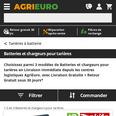
-1
Retour gratuit 30
Réparation
Pièces de
A
A
jrs
après‑vente
rechange
Abris de jardin
ABAC
<
Accessoires pour tracteurs tondeuses autoportés
AgriEuro Premium
Tarières à batterie
Aérateurs Scarificateurs pour gazon
AgriEuro TOP-LINE
Batteries et chargeurs pour tarières
Arracheuses de pommes de terre pour tracteur
AGT
Choisissez parmi 3 modèles de Batteries et chargeurs pour
Aspirateurs - Balais Électriques
Aima
tarières en Livraison Immédiate depuis les centres
Aspirateurs à cendres
Airmec
logistiques AgriEuro, avec Livraison Gratuite +
Retour
Gratuit sous 30 jours*
Aspirateurs à feuilles sur roues
AL-KO
Aspirateurs de piscine
ALA 2000
Filtrer
Commander
Aspirateurs Multifonctions
Alce
Atomiseurs agricoles pour tracteurs
Alpina
1-3
de 3 Batteries et chargeurs pour tarières
Atomiseurs pour traitements
Ama