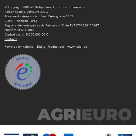
Master
© Copyright 2007-2026 AgriEuro. Tutti i diritti riservati
Raison sociale: AgriEuro S.R.L.
Mastercook
Adresse du siège social: Fraz. Petrognano 50/D
06049 – Spoleto – (PG)
Masterpro
Registre des entreprises de Pérouse – N° de TVA IT01629170547
Numéro REA: 150802
McCulloch
Capital social: 5.000.000,00 €
Contacts
MCH
Powered by Kaleido | Digital Productions - www.kalei.do
Michelin
Mille
Minox
Mockmill
More than chef
MOSA
MOVA
Mowox
MTD