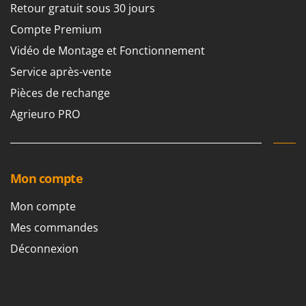
Pulvérisateurs
Retour gratuit sous 30 jours
GRIFO
Pulvérisateurs portés
Compte Premium
GVS
Vidéo de Montage et Fonctionnement
GYS
R
Rafraîchisseurs d'air par évaporation
Service après-vente
H
Rampes de chargement en aluminium
Pièces de rechange
Hailo
Râpes à fromage électriques
Helvi
Agrieuro PRO
Râteaux pour tracteur
Henx
Remplisseuses
HiKOKI
Robots nettoyeurs de piscine
Honda
Mon compte
Robots Tondeuses
I
Mon compte
Rogneuses de souches
Idromatic
Mes commandes
Rouleaux pour tracteur
Il-Tec
Déconnexion
Imperia
S
Scies à os
Infaco
Scies à Ruban
Intec