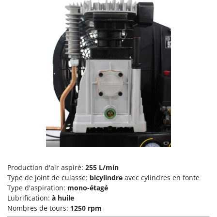
Tondeuses autoportées
Lampacrescia - MGM
Tondeuses débroussailleuses thermiques
Landxcape
Trancheuses
LAR Casalinghi
Trancheuses de sol
Lavor
Transpalettes
Linea VZ
Treuils de débardage
Lisam
Tronçonneuses
Lotusgrill
V
M
Vêtements de Sécurité
M.A.I.BO.
Vibroculteurs à tracteur
Macom
Macte Ovens
Makita
Production d'air aspiré:
255 L/min
Type de joint de culasse:
bicylindre
avec cylindres en fonte
MAMMAMIA
Type d'aspiration:
mono-étagé
Marcato
Lubrification:
à huile
Marina Systems
Nombres de tours:
1250 rpm