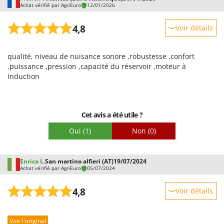
Achat vérifié par AgriEuro
12/01/2026
4,8
Voir détails
Robustesse
qualité, niveau de nuisance sonore ,robustesse ,confort
Prestations
,puissance ,pression ,capacité du réservoir ,moteur à
Facilité d'utilisation
induction
Qualité / Prix
Facilité de montage
Cet avis a été utile ?
Emballage
Oui
(1)
Non
(0)
Enrico L.
San martino alfieri (AT)
19/07/2024
Achat vérifié par AgriEuro
05/07/2024
4,8
Voir détails
Robustesse
Voir l'original
Prestations