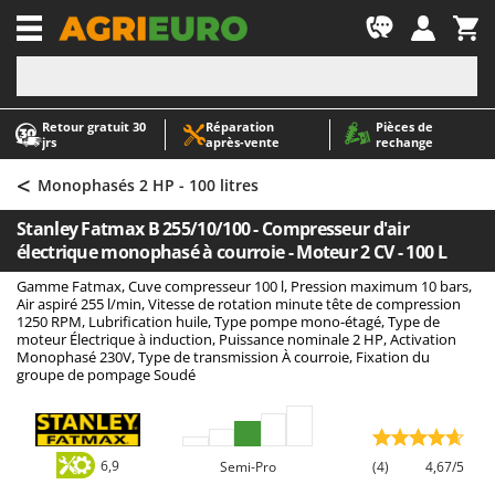
-1
Retour gratuit 30
Réparation
Pièces de
A
A
jrs
après‑vente
rechange
Abris de jardin
ABAC
<
Accessoires pour tracteurs tondeuses autoportés
AgriEuro Premium
Monophasés 2 HP - 100 litres
Aérateurs Scarificateurs pour gazon
AgriEuro TOP-LINE
Stanley Fatmax B 255/10/100 - Compresseur d'air
Arracheuses de pommes de terre pour tracteur
AGT
électrique monophasé à courroie - Moteur 2 CV - 100 L
Aspirateurs - Balais Électriques
Aima
Gamme Fatmax, Cuve compresseur 100 l, Pression maximum 10 bars,
Air aspiré 255 l/min, Vitesse de rotation minute tête de compression
Aspirateurs à cendres
Airmec
1250 RPM, Lubrification huile, Type pompe mono-étagé, Type de
moteur Électrique à induction, Puissance nominale 2 HP, Activation
Aspirateurs à feuilles sur roues
AL-KO
Monophasé 230V, Type de transmission À courroie, Fixation du
groupe de pompage Soudé
Aspirateurs de piscine
ALA 2000
Aspirateurs Multifonctions
Alce
Atomiseurs agricoles pour tracteurs
Alpina
6,9
Semi-Pro
(4)
4,67/5
Atomiseurs pour traitements
Ama