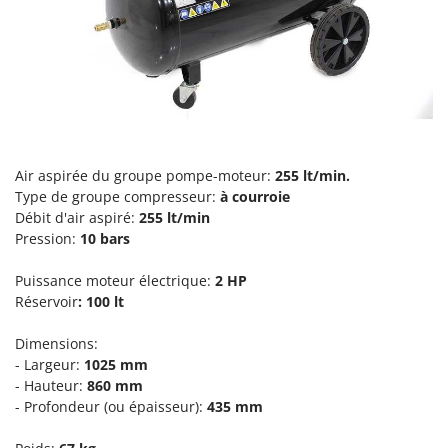
Perches Élagueuses
Francini
Pétrins à Spirale
G
Piscines
G3 Ferrari
Planteuses de pommes de terre pour tracteur
Gardena
Plateaux de coupe pour tracteur
Garofalo
Plumeuses
GeoTech
Air aspirée du groupe pompe-moteur:
255 lt/min.
Pompes d'irrigation à tracteur
GeoTech Pro
Type de groupe compresseur:
à courroie
Pompes de transfert
Débit d'air aspiré:
255
lt/min
Gierre
Pression:
10 bars
Pompes immergées électriques
Ginko - MGM
Postes à souder
Puissance moteur électrique:
2 HP
Gipeco
Réservoir
: 100 lt
Poussoirs à saucisse
Girmi
Power Stations - Batteries - Centrales électriques portables
Dimensions:
GRAEF
Presses à pellets
- Largeur:
1025 mm
Gre
- Hauteur:
860 mm
Pressoirs à fruits
GreenBay
- Profondeur (ou épaisseur):
435 mm
Pressoirs à Raisin
Greenworks