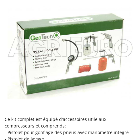
Stiga
Stocker
Sunseeker
T
Tecla
TecnoGen
Tellarini Pompe
Telwin
Tenco
Tineco
Titania
Tornado
Tre Spade
Ce kit complet est équipé d'accessoires utile aux
Trev - Abrek - TecnoVIR
compresseurs et comprends:
- Pistolet pour gonflage des pneus avec manomètre intégré
Trotec
- Pistolet de lavage