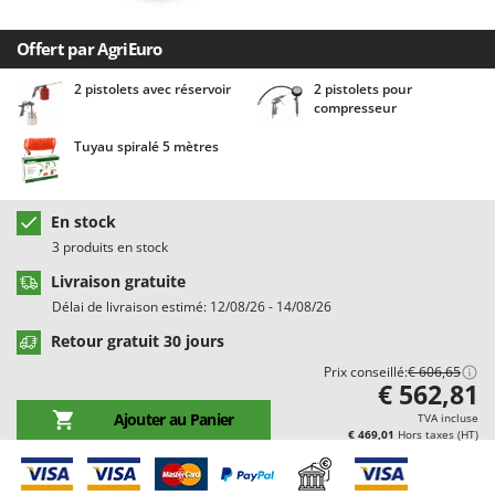
Chaudrons électriques pour polenta
Barbieri
Cisailles à gazon à batterie
Offert par AgriEuro
Batavia
Cisailles taille-haies manuelles
Benassi
2 pistolets avec réservoir
2 pistolets pour
compresseur
Climatiseurs
Beper
Compresseurs d'air électriques
Tuyau spiralé 5 mètres
Berkel
Compresseurs pour la récolte des olives et la taille
Bernardi
Coupe-bordures - Trimmers
Bertolini Pumps
En stock
Coupe-branches
Besser Vacuum
3 produits en stock
Couveuses à œufs
Bestway
Livraison gratuite
Délai de livraison estimé: 12/08/26 - 14/08/26
Cultivateurs Tiller à ressorts - Extirpateurs
Beta tools
Retour gratuit 30 jours
Bissell
D
Prix conseillé:
€ 606,65
Débroussailleuses
Black & Decker
€ 562,81
Décompacteurs agricoles
BlackStone
Ajouter au Panier
TVA incluse
€ 469,01
Hors taxes (HT)
Découpeurs plasma
Blue Bird
Déplaqueuses de gazon
Bomet