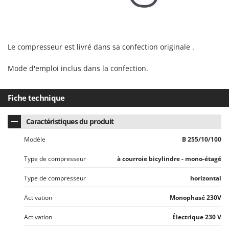
Worx
Y
Yard Force
Le compresseur est livré dans sa confection originale .
Z
Zanon
Mode d'emploi inclus dans la confection.
Zephir
ZGrills
Fiche technique
Zodiac
Caractéristiques du produit
Zomax
Modèle
B 255/10/100
Type de compresseur
à courroie bicylindre - mono-étagé
Type de compresseur
horizontal
Activation
Monophasé 230V
Activation
Électrique 230 V