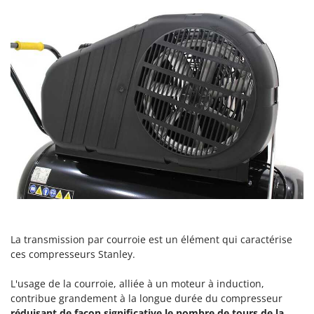
Oriental Koshin
Outdoorchef
P
Palazzetti
Palumbo Pavi
Partisani
Paterlini
Philips
Pramac
Prismafood
R
R.G.V.
La transmission par courroie est un élément qui caractérise
ces compresseurs Stanley.
Rato
Reber
L'usage de la courroie, alliée à un moteur à induction,
contribue grandement à la longue durée du compresseur
Redback
réduisant de façon significative le nombre de tours de la