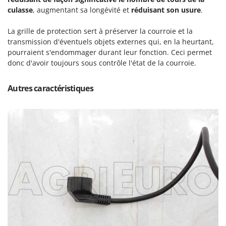
Resto Italia
culasse
, augmentant sa longévité et
réduisant son usure
.
Ribimex
La grille de protection sert à préserver la courroie et la
Ripartrak
transmission d'éventuels objets externes qui, en la heurtant,
Ritter
pourraient s'endommager durant leur fonction. Ceci permet
donc d'avoir toujours sous contrôle l'état de la courroie.
River Systems
Robomow
Autres caractéristiques
Rossofuoco
Rover Pompe
Royal Food
Ryobi
S
S.T.P.
Santos
Sbaraglia
Schnitzer