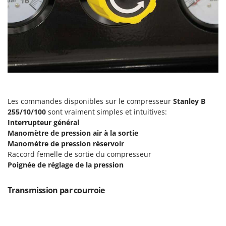
N
New O.M.R.A.
Nilfisk
Ninja
Novatec
Novital
NuAir
NuovaFac
Les commandes disponibles sur le compresseur
Stanley B
255/10/100
sont vraiment simples et intuitives:
O
Interrupteur général
Officine Savioli
Manomètre de pression air à la sortie
Oliviero
Manomètre de pression réservoir
Raccord femelle de sortie du compresseur
Olix
Poignée de réglage de la pression
OMA
Omas
Transmission par courroie
Ompagrill
Ooni