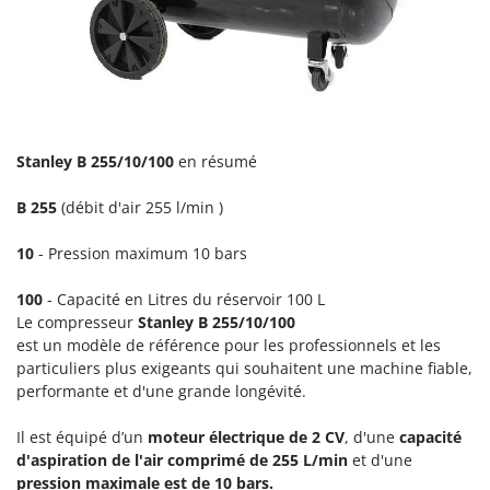
Groupes électrogènes
E
Gyrobroyeurs à lame pour tracteur
EcoFlow
Edilmark
H
Haches - Cognées et Hachettes
Effeuno
Hachoirs à viande
Einhell
Stanley
B 255/10/100
en résumé
Herses à Dents
Elegen
Herses Rotatives
B 255
(débit d'air 255 l/min )
Energy Gruppi
Enotecnica Pillan
10
- Pression maximum 10 bars
L
Lames à neige
Eschenfelder
100
- Capacité en Litres du réservoir 100 L
Lames niveleuses pour tracteur
EuroMech
Le compresseur
Stanley B 255/10/100
Lave-vitres
Eurosystems
est un modèle de référence pour les professionnels et les
particuliers plus exigeants qui souhaitent une machine fiable,
Lieuses électriques pour vignes
performante et d'une grande longévité.
F
FAC
M
Machines à pâtes
Il est équipé d’un
moteur électrique de 2 CV
, d'une
capacité
Fama Industrie
d'aspiration de l'air comprimé de 255 L/min
et d'une
Machines de nettoyage pour panneaux photovoltaïques et surfaces vitrées
Famag
pression maximale est de 10 bars.