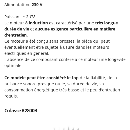
Scies alternatives à batterie
Intex
Alimentation:
230 V
Scies de jardin télescopiques
Italyco
Puissance:
2
CV
Sécateurs électriques à batterie
ITM
Le moteur
à induction
est caractérisé par une
très longue
Sécateurs et Échenilloirs manuels
durée de vie
et
aucune exigence particulière en matière
J
d'entretien
.
Sécateurs pneumatiques
JOLLY ITALIA
Ce moteur a été conçu sans brosses, la pièce qui peut
Semoirs et Épandeurs d'engrais
éventuellement être sujette à usure dans les moteurs
K
électriques en général.
Socs pour tracteur
KAAZ
L'absence de ce composant confère à ce moteur une longévité
Souffleurs aspirateurs pour Feuilles
Karcher
optimale.
Soufreuses - Poudreuses à dos
Kasco
Ce modèle peut être considéré le top
de la fiabilité, de la
Soufreuses - Poudreuses pour tracteur
Kemper
nuisance sonore presque nulle, sa durée de vie, sa
consommation énergétique très basse et le peu d'entretien
Keter
T
requis.
Taille-haies
KitchenAid
Taille-haies à bras pour tracteur
Komo
Culasse B2800B
Tarières
L
Tondeuses à Gazon
Laica