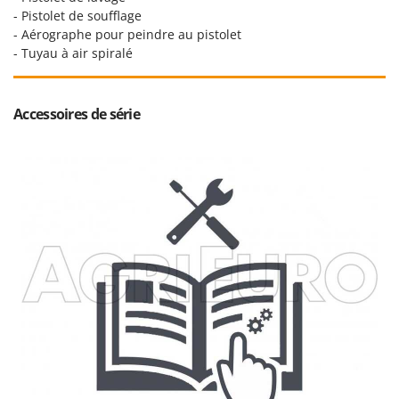
Troy-Bilt
- Pistolet de soufflage
- Aérographe pour peindre au pistolet
U
- Tuyau à air spiralé
Udor
Unger
Accessoires de série
V
Verdemax
Vesco
Volpi
W
Waldner
Weber
WIDU
Wiper EcoRobot
Wolf Garten
Wortex