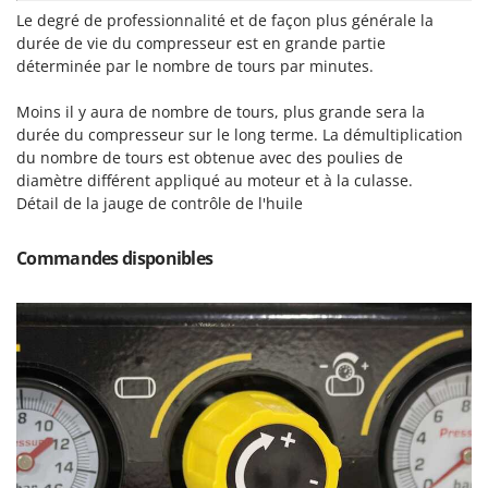
Master
Le degré de professionnalité et de façon plus générale la
durée de vie du compresseur est en grande partie
Mastercook
déterminée par le nombre de tours par minutes.
Masterpro
McCulloch
Moins il y aura de nombre de tours, plus grande sera la
durée du compresseur sur le long terme. La démultiplication
MCH
du nombre de tours est obtenue avec des poulies de
Michelin
diamètre différent appliqué au moteur et à la culasse.
Détail de la jauge de contrôle de l'huile
Mille
Minox
Commandes disponibles
Mockmill
More than chef
MOSA
MOVA
Mowox
MTD