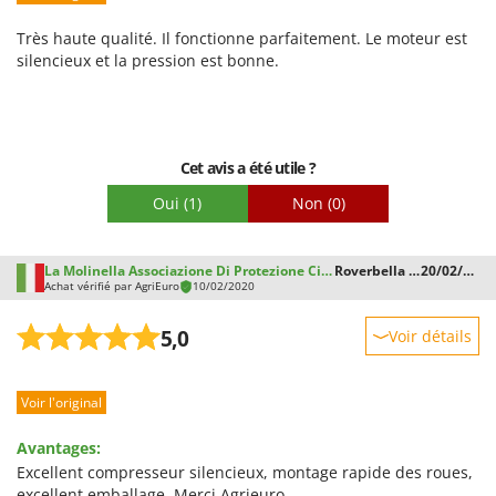
Facilité d'utilisation
Très haute qualité. Il fonctionne parfaitement. Le moteur est
Qualité / Prix
silencieux et la pression est bonne.
Facilité de montage
Emballage
Cet avis a été utile ?
Oui
(1)
Non
(0)
La Molinella Associazione Di Protezione Civile Onlus L.
Roverbella (MN)
20/02/2020
Achat vérifié par AgriEuro
10/02/2020
5,0
Voir détails
Robustesse
Voir l'original
Prestations
Facilité d'utilisation
Avantages:
Qualité / Prix
Excellent compresseur silencieux, montage rapide des roues,
excellent emballage. Merci Agrieuro.