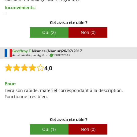
Facilité de montage
Inconvénients:
Emballage
Xxxxxxxx
Cet avis a été utile ?
Oui
(2)
Non
(0)
Geoffroy T.
Nismes (Namur)
26/07/2017
Achat vérifié par AgriEuro
13/07/2017
4,0
Pour:
Livraison rapide, matériel correspondant à la description.
Fonctionne très bien.
Cet avis a été utile ?
Oui
(1)
Non
(0)