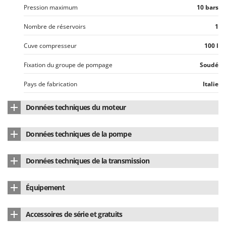
Pression maximum
10 bars
Nombre de réservoirs
1
Cuve compresseur
100 l
Fixation du groupe de pompage
Soudé
Pays de fabrication
Italie
Données techniques du moteur
Type de moteur
Électrique à induction
Données techniques de la pompe
Puissance nominale
2 HP
Marque de la pompe
Stanley
Données techniques de la transmission
Alimentation
Électrique 220 V
Modèle
B2800B
À Courroie
Niveau sonore
96 dB(A)
Équipement
Air aspiré
255 l/min
Type de transmission
À courroie
Nombre d'embouts de sortie
1
Type pompe
mono-étagé
Accessoires de série et gratuits
Vitesse de rotation minute tête de compression
1250 RPM
Poignée frontale
oui