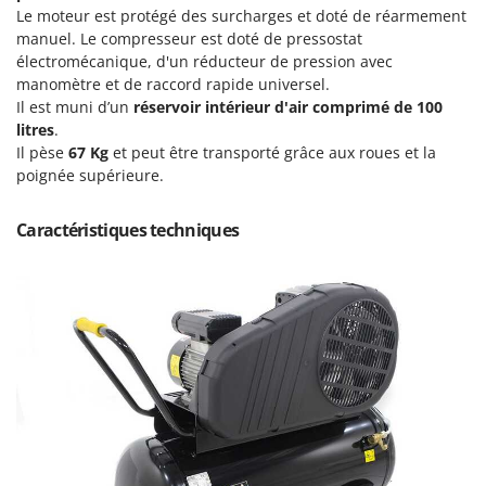
Machines pour la transformation des fruits
Le moteur est protégé des surcharges et doté de réarmement
Famur
manuel. Le compresseur est doté de pressostat
Machines sous vide
FARMER
électromécanique, d'un réducteur de pression avec
Motobineuses
FBC
manomètre et de raccord rapide universel.
Motoculteurs
Il est muni d’un
réservoir intérieur d'air comprimé de 100
Ferrari Group
litres
.
Motofaucheuses
Ferroni
Il pèse
67 Kg
et peut être transporté grâce aux roues et la
Motopompes pour irrigation
poignée supérieure.
Ferrua
Moulins à céréales électriques
FIAC
Caractéristiques techniques
Moulins à farine
FIEM
Fimar
N
Nettoyeurs et Balais à vapeur
FINI
Nettoyeurs haute pression
Fiorentini
Nettoyeurs tapis, moquettes et tapisseries
Fiskars
Flymo
P
Peignes vibreurs et Secoueurs à olives
Fontana Forni
Pelles rétros pour tracteur
Forest Master