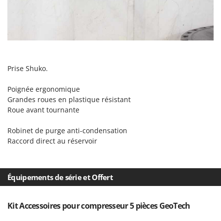
Seven Italy
Shark
Silky
Simatech
Sirman
Prise Shuko.
Skil
Poignée ergonomique
Smartwood
Grandes roues en plastique résistant
Smeg
Roue avant tournante
Snapper
Robinet de purge anti-condensation
Solidur
Raccord direct au réservoir
Spice Electronics
Spiralmac
Équipements de série et Offert
Spring Protezione
Spyro
Kit Accessoires pour compresseur 5 pièces GeoTech
Stanley