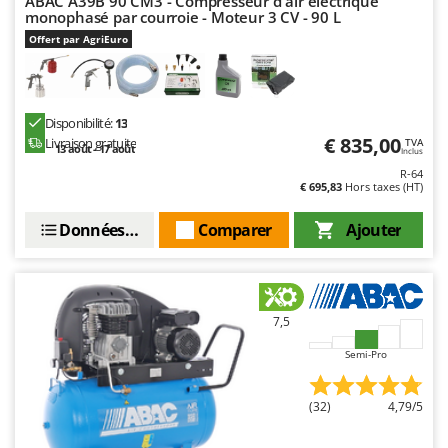
ABAC A39B 90 CM3 - Compresseur d'air électrique
monophasé par courroie - Moteur 3 CV - 90 L
Offert par AgriEuro
Disponibilité:
13
€ 835,00
Livraison gratuite
TVA
13 août - 17 août
Inclus
R-64
€ 695,83
Hors taxes (HT)
Données techniques
Comparer
Ajouter
7,5
Semi-Pro
(32)
4,79/5