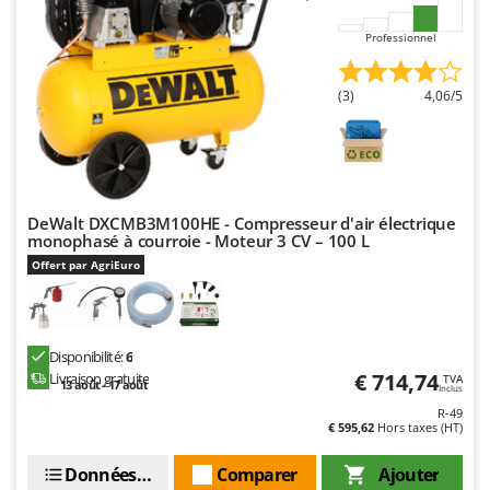
Worx
Professionnel
Y
Yard Force
(3)
4,06/5
Z
Zanon
Zephir
ZGrills
DeWalt DXCMB3M100HE - Compresseur d'air électrique
Zodiac
monophasé à courroie - Moteur 3 CV – 100 L
Zomax
Offert par AgriEuro
Disponibilité:
6
€ 714,74
Livraison gratuite
TVA
13 août - 17 août
Inclus
R-49
€ 595,62
Hors taxes (HT)
Données techniques
Comparer
Ajouter