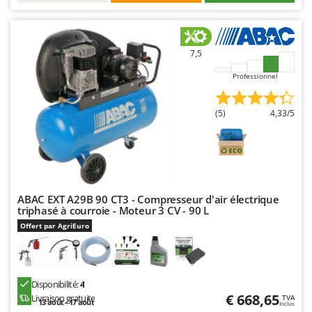
7,5
Professionnel
(5)
4,33/5
ABAC EXT A29B 90 CT3 - Compresseur d'air électrique
triphasé à courroie - Moteur 3 CV - 90 L
Offert par AgriEuro
Disponibilité:
4
€ 668,65
Livraison gratuite
TVA
13 août - 17 août
Inclus