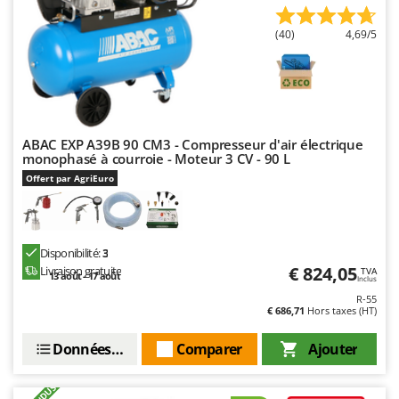
Master
(40)
4,69/5
Mastercook
Masterpro
McCulloch
MCH
Michelin
ABAC EXP A39B 90 CM3 - Compresseur d'air électrique
monophasé à courroie - Moteur 3 CV - 90 L
Mille
Offert par AgriEuro
Minox
Mockmill
More than chef
Disponibilité:
3
€ 824,05
Livraison gratuite
TVA
MOSA
13 août - 17 août
Inclus
R-55
MOVA
€ 686,71
Hors taxes (HT)
Mowox
Données techniques
Comparer
Ajouter
MTD