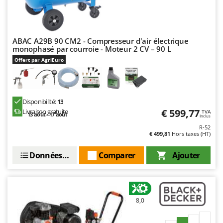
ABAC A29B 90 CM2 - Compresseur d'air électrique
monophasé par courroie - Moteur 2 CV – 90 L
Offert par AgriEuro
Disponibilité:
13
€ 599,77
Livraison gratuite
TVA
13 août - 17 août
Inclus
R-52
€ 499,81
Hors taxes (HT)
Données techniques
Comparer
Ajouter
8,0