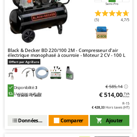
Semi-Pro
(5)
4,7/5
Black & Decker BD 220/100 2M - Compresseur d'air
électrique monophasé à courroie - Moteur 2 CV - 100 L
Offert par AgriEuro
€ 585,14
Disponibilité:
3
€ 514,00
Livraison gratuite
TVA
13 août - 17 août
Inclus
R-15
€ 428,33
Hors taxes (HT)
Données techniques
Comparer
Ajouter