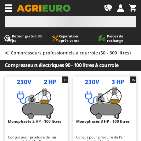
-1
Retour gratuit 30
Réparation
Pièces de
A
A
jrs
après‑vente
rechange
Abris de jardin
ABAC
<
Accessoires pour tracteurs tondeuses autoportés
AgriEuro Premium
Compresseurs professionnels à courroie (50 - 300 litres)
Aérateurs Scarificateurs pour gazon
AgriEuro TOP-LINE
Compresseurs électriques 90 - 100 litres à courroie
Arracheuses de pommes de terre pour tracteur
AGT
Aspirateurs - Balais Électriques
Aima
11
15
Aspirateurs à cendres
Airmec
Aspirateurs à feuilles sur roues
AL-KO
Aspirateurs de piscine
ALA 2000
Aspirateurs Multifonctions
Alce
Monophasés 2 HP - 100 litres
Monophasés 3 HP - 100 litres
Atomiseurs agricoles pour tracteurs
Alpina
Atomiseurs pour traitements
Ama
Conçus pour produire de l'air
Conçus pour produire de l'air