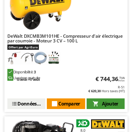
Troy-Bilt
U
Udor
Unger
DeWalt DXCMB3M101HE - Compresseur d'air électrique
par courroie - Moteur 3 CV – 100 L
V
Verdemax
Offert par AgriEuro
Vesco
Volpi
Disponibilité:
3
W
€ 744,36
Livraison gratuite
TVA
13 août - 17 août
Waldner
Inclus
R-51
Weber
€ 620,30
Hors taxes (HT)
WIDU
Données techniques
Comparer
Ajouter
Wiper EcoRobot
Wolf Garten
Wortex
8,0