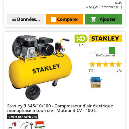
R-45
€ 557,21
Hors taxes (HT)
Données techniques
Comparer
Ajouter
6,9
Professionnel
(1)
5/5
Stanley B 345/10/100 - Compresseur d'air électrique
monophasé à courroie - Moteur 3 CV - 100 L
Offert par AgriEuro