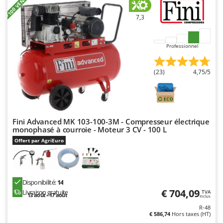
+100 VENDUS
N
New O.M.R.A.
7,3
Nilfisk
Ninja
Professionnel
Novatec
Novital
(23)
4,75/5
NuAir
NuovaFac
O
Fini Advanced MK 103-100-3M - Compresseur électrique
Officine Savioli
monophasé à courroie - Moteur 3 CV - 100 L
Oliviero
Offert par AgriEuro
Olix
OMA
Disponibilité:
14
Omas
€ 704,09
Livraison gratuite
TVA
13 août - 17 août
Inclus
Ompagrill
R-48
Ooni
€ 586,74
Hors taxes (HT)