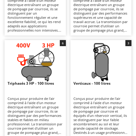
comprimé à l'aide d'un moteur
comprimé à l'aide d'un moteur
Autolaveuses
Ambrogio Robot
électrique entraînant un groupe
électrique entraînant un groupe
de pompage par courroie, ils se
de pompage par courroie, ils se
Autres produits
Annovi Reverberi
distinguent par un
distinguent par des performances
fonctionnement régulier et une
supérieures et une capacité de
excellente fiabilité, ce qui les rend
travail accrue. La transmission par
ANTHBOT
adaptés aux applications
courroie permet d'utiliser un
B
professionnelles non intensives.
groupe de pompage plus grand,
Balayeuses
Archman
La transmission par courroie
garantissant un débit d’air plus
permet d'utiliser un groupe de
élevé ainsi qu’une meilleure
Bancs de scie pour le bois - Scies à bûches
Arco
pompage de plus grandes
fiabilité et un meilleur rendement
6
3
dimensions, garantissant un débit
en charge. Le réservoir de
Barbecues
Ardes
d’air plus élevé, une production
100 litres offre une importante
d’air plus régulière et une
réserve d’air, améliorant
Bennes pour tracteur
Argo
meilleure continuité de
l’autonomie de fonctionnement et
fonctionnement. Le réservoir de
la stabilité de la pression, tandis
Brosses pour sols extérieurs
Ariete
100 litres garantit une importante
que la puissance de 3 CV permet
réserve d’air, améliorant
de répondre à des applications
Brouettes à moteur
Artus
l’autonomie de fonctionnement et
plus exigeantes avec une plus
limitant les redémarrages du
grande continuité de
Triphasés 3 HP - 100 litres
Verticaux - 100 litres
Broyeurs à axe horizontal pour tracteur
moteur ; la puissance de 2 CV offre
fonctionnement. Destinés à un
Attila
un bon équilibre entre
usage allant du niveau semi-
performances et consommation
professionnel au niveau
Broyeurs de branches et végétaux
Ausonia
pour les applications
professionnel, ils conviennent à
Conçus pour produire de l'air
Conçus pour produire de l'air
professionnelles standard.
des utilisations fréquentes et
comprimé à l'aide d'un moteur
comprimé à l'aide d'un moteur
Butteurs pour tracteur
Awelco
Destinés à un usage allant du
prolongées, telles que les travaux
électrique entraînant un groupe
électrique entraînant un groupe
niveau semi-professionnel au
de peinture, l’alimentation d’outils
de pompage par courroie, ils se
de pompage par courroie et
niveau professionnel, ils
pneumatiques, le soufflage
distinguent par des performances
équipés d'un réservoir vertical, ils
C
B
conviennent à des utilisations
continu et les opérations
stables et fiables en milieu
se distinguent par leur faible
Chargeurs de batterie - Démarreurs
Baesso
fréquentes, telles que
répétitives dans les garages et les
professionnel. La transmission par
encombrement au sol et leur
l’alimentation d’outils
ateliers artisanaux. Ils nécessitent
courroie permet d'utiliser un
grande capacité de stockage.
Charrues pour tracteur
Bahco
pneumatiques, le soufflage
un nettoyage des prises d’air et du
groupe de pompage plus grand,
Destinés à un usage professionnel,