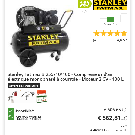
6,9
Semi-Pro
(4)
4,67/5
Stanley Fatmax B 255/10/100 - Compresseur d'air
électrique monophasé à courroie - Moteur 2 CV - 100 L
Offert par AgriEuro
€ 606,65
Disponibilité:
3
€ 562,81
Livraison gratuite
TVA
13 août - 17 août
Inclus
R-26
€ 469,01
Hors taxes (HT)