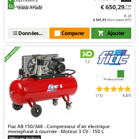
Resto Italia
€ 650,29
Livraison gratuite
TVA
13 août - 17 août
Inclus
Ribimex
R-24
€ 541,91
Hors taxes (HT)
Ripartrak
Ritter
Données techniques
Comparer
Ajouter
River Systems
+100 VENDUS
Robomow
Rossofuoco
7,2
Rover Pompe
Royal Food
Professionnel
Ryobi
(15)
4,8/5
S
S.T.P.
Santos
Sbaraglia
Fiac AB 150/348 - Compresseur d'air électrique
monophasé à courroie - Moteur 3 CV - 150 L
Schnitzer
Offert par AgriEuro