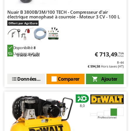
Stiga
Nuair B 3800B/3M/100 TECH - Compresseur d'air
Stocker
électrique monophasé à courroie - Moteur 3 CV - 100 L
Sunseeker
Offert par AgriEuro
T
Tecla
TecnoGen
Disponibilité:
8
€ 713,49
Livraison gratuite
TVA
Tellarini Pompe
13 août - 17 août
Inclus
R-44
Telwin
€ 594,58
Hors taxes (HT)
Tenco
Données techniques
Comparer
Ajouter
Tineco
Titania
Tornado
8,0
Tre Spade
Trev - Abrek - TecnoVIR
Professionnel
Trotec