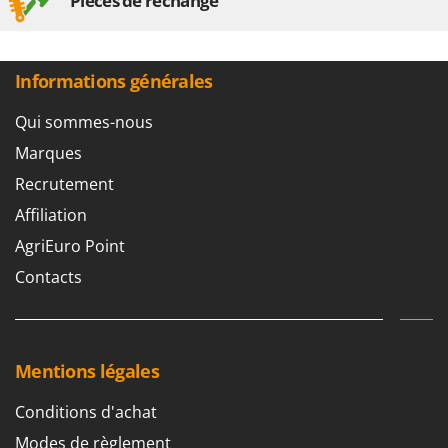
Pièces de rechange
Master
Mastercook
Masterpro
Informations générales
McCulloch
Qui sommes-nous
MCH
Marques
Michelin
Recrutement
Mille
Affiliation
Minox
AgriEuro Point
Mockmill
Contacts
More than chef
MOSA
MOVA
Mentions légales
Mowox
MTD
Conditions d'achat
Modes de règlement