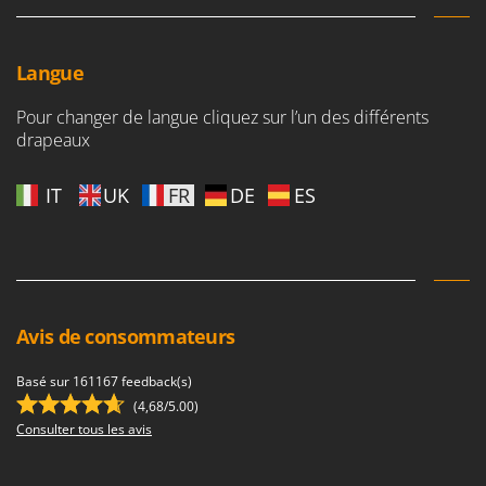
Resto Italia
Ribimex
Langue
Ripartrak
Ritter
Pour changer de langue cliquez sur l’un des différents
drapeaux
River Systems
Robomow
IT
UK
FR
DE
ES
Rossofuoco
Rover Pompe
Royal Food
Ryobi
Avis de consommateurs
S
S.T.P.
Basé sur 161167 feedback(s)
Santos
(4,68/5.00)
Consulter tous les avis
Sbaraglia
Schnitzer