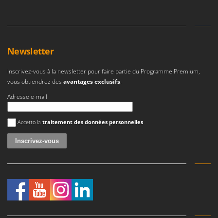
Seven Italy
Shark
Silky
Simatech
Newsletter
Sirman
Inscrivez-vous à la newsletter pour faire partie du Programme Premium,
Skil
vous obtiendrez des
avantages exclusifs
.
Smartwood
Adresse e-mail
Smeg
Une erreur est survenue
Snapper
Accetto la
traitement des données personnelles
Solidur
Spice Electronics
Spiralmac
Spring Protezione
Spyro
Stanley