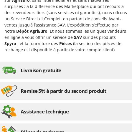
sur
AgriEuro
, sans intermédiaires et sans mauvaises
Tondeuses autoportées
Lampacrescia - MGM
surprises : à la différence des Marketplace qui ont recours à
Tondeuses débroussailleuses thermiques
Landxcape
des revendeurs tiers (sans services ni garanties), nous offrons
un Service Direct et Complet, en partant de conseils Avant-
Trancheuses
LAR Casalinghi
ventes jusqu’à l’assistance SAV. L’expédition s’effectue par
Trancheuses de sol
Lavor
notre
Dépôt AgriEuro
. Et nous sommes les uniques vendeurs
Transpalettes
en ligne à vous offrir un service de
SAV
sur des produits
Linea VZ
Spyro
, et la fourniture des
Pièces
(la section des pièces de
Treuils de débardage
Lisam
rechange est disponible à partir de votre compte client).
Tronçonneuses
Lotusgrill
V
M
Livraison gratuite
Vêtements de Sécurité
M.A.I.BO.
Vibroculteurs à tracteur
Macom
Remise 5% à partir du second produit
Macte Ovens
Makita
MAMMAMIA
Assistance technique
Marcato
Marina Systems