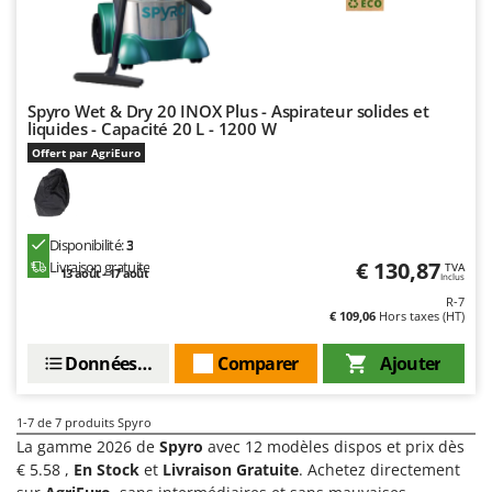
Scies alternatives à batterie
Intex
Scies de jardin télescopiques
Italyco
Sécateurs électriques à batterie
ITM
Sécateurs et Échenilloirs manuels
Spyro Wet & Dry 20 INOX Plus - Aspirateur solides et
liquides - Capacité 20 L - 1200 W
J
Sécateurs pneumatiques
JOLLY ITALIA
Offert par AgriEuro
Semoirs et Épandeurs d'engrais
K
Socs pour tracteur
KAAZ
Souffleurs aspirateurs pour Feuilles
Karcher
Disponibilité:
3
€ 130,87
Livraison gratuite
Soufreuses - Poudreuses à dos
TVA
Kasco
13 août - 17 août
Inclus
Soufreuses - Poudreuses pour tracteur
R-7
Kemper
€ 109,06
Hors taxes (HT)
Keter
T
Données techniques
Comparer
Ajouter
Taille-haies
KitchenAid
Taille-haies à bras pour tracteur
Komo
1-7
de 7 produits Spyro
Tarières
La gamme 2026 de
Spyro
avec 12 modèles dispos et prix dès
L
Tondeuses à Gazon
€ 5.58 ,
En Stock
et
Livraison Gratuite
. Achetez directement
Laica