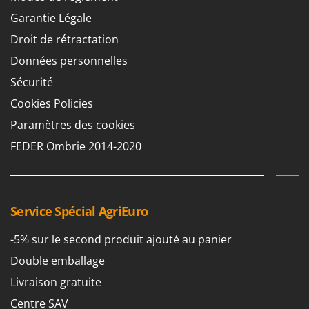
N
New O.M.R.A.
Garantie Légale
Nilfisk
Droit de rétractation
Ninja
Données personnelles
Novatec
Sécurité
Novital
Cookies Policies
NuAir
Paramètres des cookies
NuovaFac
FEDER Ombrie 2014-2020
O
Officine Savioli
Oliviero
Service Spécial AgriEuro
Olix
OMA
-5% sur le second produit ajouté au panier
Omas
Double emballage
Ompagrill
Livraison gratuite
Ooni
Centre SAV