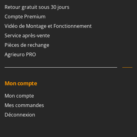
Oriental Koshin
Retour gratuit sous 30 jours
Outdoorchef
Compte Premium
Vidéo de Montage et Fonctionnement
P
Palazzetti
Service après-vente
Palumbo Pavi
Pièces de rechange
Partisani
Agrieuro PRO
Paterlini
Philips
Pramac
Mon compte
Prismafood
Mon compte
R
R.G.V.
Mes commandes
Rato
Déconnexion
Reber
Redback