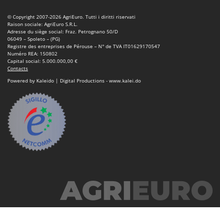
Stiga
© Copyright 2007-2026 AgriEuro. Tutti i diritti riservati
Stocker
Raison sociale: AgriEuro S.R.L.
Adresse du siège social: Fraz. Petrognano 50/D
Sunseeker
06049 – Spoleto – (PG)
Registre des entreprises de Pérouse – N° de TVA IT01629170547
Numéro REA: 150802
T
Capital social: 5.000.000,00 €
Tecla
Contacts
TecnoGen
Powered by Kaleido | Digital Productions - www.kalei.do
Tellarini Pompe
Telwin
Tenco
Tineco
Titania
Tornado
Tre Spade
Trev - Abrek - TecnoVIR
Trotec