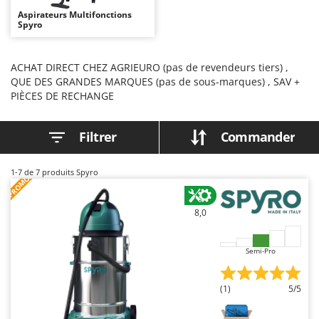
Autolaveuses
Ambrogio Robot
Aspirateurs Multifonctions
Spyro
Autres produits
Annovi Reverberi
ANTHBOT
B
ACHAT DIRECT CHEZ AGRIEURO (pas de revendeurs tiers) ,
Balayeuses
Archman
QUE DES GRANDES MARQUES (pas de sous-marques) , SAV +
Bancs de scie pour le bois - Scies à bûches
PIÈCES DE RECHANGE
Arco
Barbecues
Ardes
Filtrer
Commander
Bennes pour tracteur
Argo
Brosses pour sols extérieurs
Ariete
1-7
de 7 produits Spyro
Brouettes à moteur
PROMO
Artus
Broyeurs à axe horizontal pour tracteur
Attila
8,0
Broyeurs de branches et végétaux
Ausonia
Butteurs pour tracteur
Awelco
Semi-Pro
C
B
Chargeurs de batterie - Démarreurs
Baesso
(1)
5/5
Charrues pour tracteur
Bahco