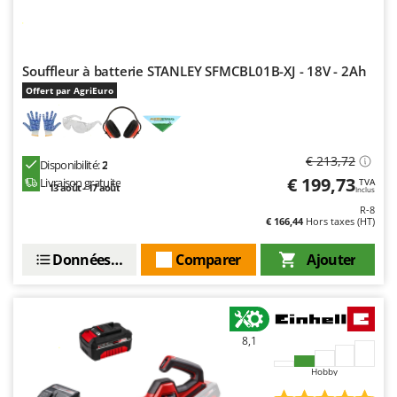
Worx
Y
Yard Force
Souffleur à batterie STANLEY SFMCBL01B-XJ - 18V - 2Ah
Offert par AgriEuro
Z
Zanon
Zephir
€ 213,72
ZGrills
Disponibilité:
2
€ 199,73
Livraison gratuite
TVA
Zodiac
13 août - 17 août
Inclus
R-8
Zomax
€ 166,44
Hors taxes (HT)
Données techniques
Comparer
Ajouter
8,1
Hobby