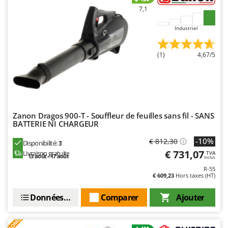
7,1
Industriel
(1)
4,67/5
Zanon Dragos 900-T - Souffleur de feuilles sans fil - SANS
BATTERIE NI CHARGEUR
-10%
€ 812,30
Disponibilité:
3
€ 731,07
Livraison gratuite
TVA
13 août - 17 août
Inclus
R-55
€ 609,23
Hors taxes (HT)
Données techniques
Comparer
Ajouter
PROMO