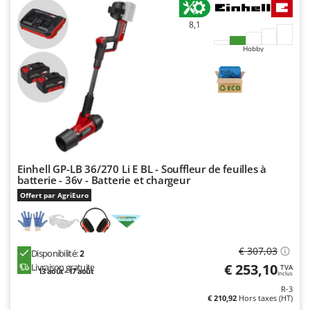
Tondeuses autoportées
Lampacrescia - MGM
Tondeuses débroussailleuses thermiques
8,1
Landxcape
Trancheuses
LAR Casalinghi
Hobby
Trancheuses de sol
Lavor
Transpalettes
Linea VZ
Treuils de débardage
Lisam
Tronçonneuses
Lotusgrill
V
M
Vêtements de Sécurité
Einhell GP-LB 36/270 Li E BL - Souffleur de feuilles à
M.A.I.BO.
batterie - 36v - Batterie et chargeur
Vibroculteurs à tracteur
Macom
Offert par AgriEuro
Macte Ovens
Makita
€ 307,03
Disponibilité:
2
MAMMAMIA
€ 253,10
Livraison gratuite
TVA
13 août - 17 août
Inclus
Marcato
R-3
Marina Systems
€ 210,92
Hors taxes (HT)