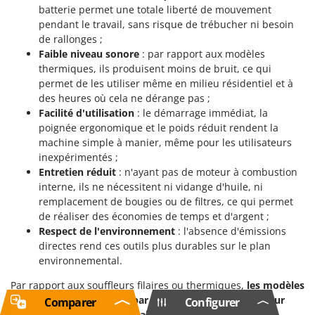
batterie permet une totale liberté de mouvement
pendant le travail, sans risque de trébucher ni besoin
de rallonges ;
Faible niveau sonore
: par rapport aux modèles
thermiques, ils produisent moins de bruit, ce qui
permet de les utiliser même en milieu résidentiel et à
des heures où cela ne dérange pas ;
Facilité d'utilisation
: le démarrage immédiat, la
poignée ergonomique et le poids réduit rendent la
machine simple à manier, même pour les utilisateurs
inexpérimentés ;
Entretien réduit
: n'ayant pas de moteur à combustion
interne, ils ne nécessitent ni vidange d'huile, ni
remplacement de bougies ou de filtres, ce qui permet
de réaliser des économies de temps et d'argent ;
Respect de l'environnement
: l'absence d'émissions
directes rend ces outils plus durables sur le plan
environnemental.
Par rapport aux souffleurs filaires ou thermiques,
les modèles
à batterie se distinguent par leur plus grand silence, leur
Comparer
Configurer
simplicité d'utilisation et l'absence d'émissions
.