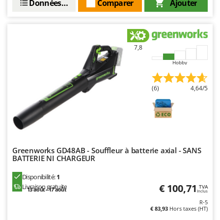
Données techniques
Comparer
Ajouter
7,8
Hobby
(6)
4,64/5
Greenworks GD48AB - Souffleur à batterie axial - SANS
BATTERIE NI CHARGEUR
Disponibilité:
1
€ 100,71
Livraison gratuite
TVA
13 août - 17 août
Inclus
R-5
€ 83,93
Hors taxes (HT)