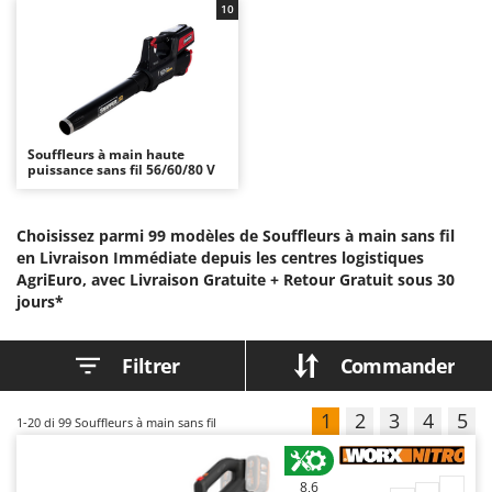
10
Autolaveuses
Ambrogio Robot
Autres produits
Annovi Reverberi
ANTHBOT
B
Balayeuses
Archman
Bancs de scie pour le bois - Scies à bûches
Arco
Souffleurs à main haute
puissance sans fil 56/60/80 V
Barbecues
Ardes
Bennes pour tracteur
Argo
Choisissez parmi 99 modèles de Souffleurs à main sans fil
Brosses pour sols extérieurs
Ariete
en Livraison Immédiate depuis les centres logistiques
Brouettes à moteur
AgriEuro, avec Livraison Gratuite +
Artus
Retour Gratuit sous 30
jours*
Broyeurs à axe horizontal pour tracteur
Attila
Broyeurs de branches et végétaux
Ausonia
Filtrer
Commander
Butteurs pour tracteur
Awelco
1
2
3
4
5
1-20
di 99 Souffleurs à main sans fil
C
B
Chargeurs de batterie - Démarreurs
Baesso
Charrues pour tracteur
Bahco
8,6