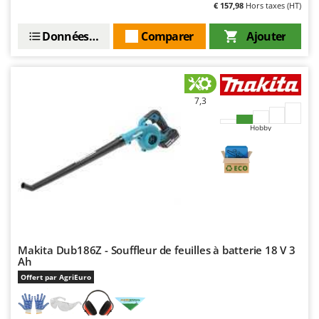
Resto Italia
€ 157,98
Hors taxes (HT)
Ribimex
Données techniques
Comparer
Ajouter
Ripartrak
Ritter
River Systems
7,3
Robomow
Hobby
Rossofuoco
Rover Pompe
Royal Food
Ryobi
S
S.T.P.
Makita Dub186Z - Souffleur de feuilles à batterie 18 V 3
Ah
Santos
Offert par AgriEuro
Sbaraglia
Schnitzer