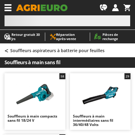
-1
Retour gratuit 30
Réparation
Pièces de
A
A
jrs
après‑vente
rechange
Abris de jardin
ABAC
<
Accessoires pour tracteurs tondeuses autoportés
AgriEuro Premium
Souffleurs aspirateurs à batterie pour feuilles
Aérateurs Scarificateurs pour gazon
AgriEuro TOP-LINE
Souffleurs à main sans fil
Arracheuses de pommes de terre pour tracteur
AGT
Aspirateurs - Balais Électriques
Aima
58
29
Aspirateurs à cendres
Airmec
Aspirateurs à feuilles sur roues
AL-KO
Aspirateurs de piscine
ALA 2000
Aspirateurs Multifonctions
Alce
Souffleurs à main compacts
Souffleurs à main
sans fil 18/24 V
intermédiaires sans fil
Atomiseurs agricoles pour tracteurs
Alpina
36/40/48 Volts
Atomiseurs pour traitements
Ama