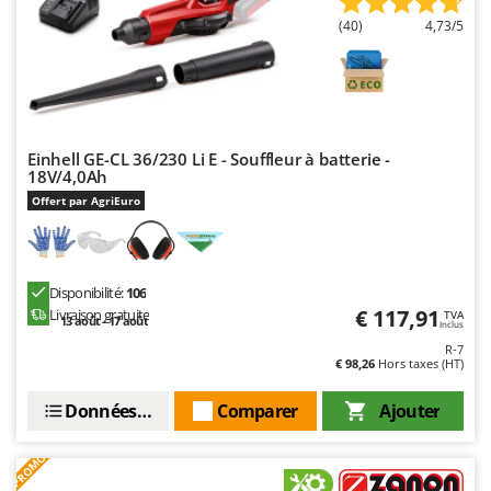
(40)
4,73/5
Einhell GE-CL 36/230 Li E - Souffleur à batterie -
18V/4,0Ah
Offert par AgriEuro
Disponibilité:
106
€ 117,91
Livraison gratuite
TVA
13 août - 17 août
Inclus
R-7
€ 98,26
Hors taxes (HT)
Données techniques
Comparer
Ajouter
PROMO