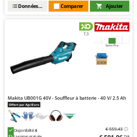
Données techniques
Comparer
Ajouter
7,3
Semi-Pro
Makita UB001G 40V - Souffleur à batterie - 40 V/ 2.5 Ah
Offert par AgriEuro
€ 559,43
Disponibilité:
6
Livraison gratuite
TVA