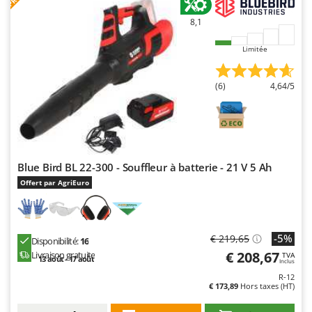
8,1
Limitée
(6)
4,64/5
Blue Bird BL 22-300 - Souffleur à batterie - 21 V 5 Ah
Offert par AgriEuro
-5%
€ 219,65
Disponibilité:
16
€ 208,67
Livraison gratuite
TVA
13 août - 17 août
Inclus
R-12
€ 173,89
Hors taxes (HT)