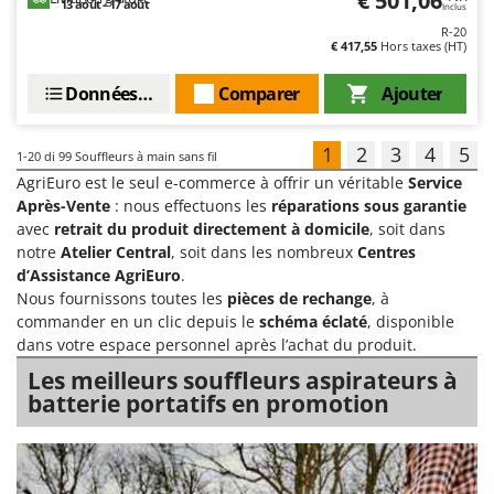
€ 501,06
13 août - 17 août
Inclus
R-20
€ 417,55
Hors taxes (HT)
Données techniques
Comparer
Ajouter
1
2
3
4
5
1-20
di 99 Souffleurs à main sans fil
AgriEuro est le seul e-commerce à offrir un véritable
Service
Après-Vente
: nous effectuons les
réparations sous garantie
avec
retrait du produit directement à domicile
, soit dans
notre
Atelier Central
, soit dans les nombreux
Centres
d’Assistance AgriEuro
.
Nous fournissons toutes les
pièces de rechange
, à
commander en un clic depuis le
schéma éclaté
, disponible
dans votre espace personnel après l’achat du produit.
Les meilleurs souffleurs aspirateurs à
batterie portatifs en promotion