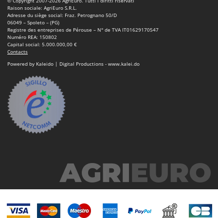
© Copyright 2007-2026 AgriEuro. Tutti i diritti riservati
Machines pour la transformation des fruits
Famur
Raison sociale: AgriEuro S.R.L.
Adresse du siège social: Fraz. Petrognano 50/D
Machines sous vide
FARMER
06049 – Spoleto – (PG)
Registre des entreprises de Pérouse – N° de TVA IT01629170547
Motobineuses
FBC
Numéro REA: 150802
Capital social: 5.000.000,00 €
Motoculteurs
Ferrari Group
Contacts
Motofaucheuses
Powered by Kaleido | Digital Productions - www.kalei.do
Ferroni
Motopompes pour irrigation
Ferrua
Moulins à céréales électriques
FIAC
Moulins à farine
FIEM
Fimar
N
Nettoyeurs et Balais à vapeur
FINI
Nettoyeurs haute pression
Fiorentini
Nettoyeurs tapis, moquettes et tapisseries
Fiskars
Flymo
P
Peignes vibreurs et Secoueurs à olives
Fontana Forni
Pelles rétros pour tracteur
Forest Master