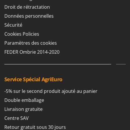
Chaudrons électriques pour polenta
Barbieri
Droit de rétractation
Cisailles à gazon à batterie
Batavia
Données personnelles
Cisailles taille-haies manuelles
Benassi
Sécurité
Climatiseurs
Beper
Cookies Policies
Compresseurs d'air électriques
Berkel
Paramètres des cookies
Compresseurs pour la récolte des olives et la taille
Bernardi
FEDER Ombrie 2014-2020
Coupe-bordures - Trimmers
Bertolini Pumps
Coupe-branches
Besser Vacuum
Couveuses à œufs
Bestway
Service Spécial AgriEuro
Cultivateurs Tiller à ressorts - Extirpateurs
Beta tools
-5% sur le second produit ajouté au panier
Bissell
D
Débroussailleuses
Double emballage
Black & Decker
Décompacteurs agricoles
Livraison gratuite
BlackStone
Découpeurs plasma
Blue Bird
Centre SAV
Déplaqueuses de gazon
Bomet
Retour gratuit sous 30 jours