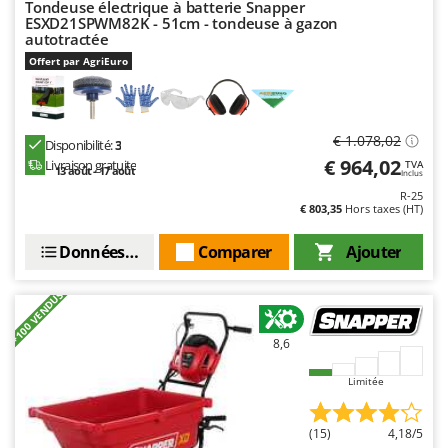
Tondeuse électrique à batterie Snapper
Master
ESXD21SPWM82K - 51cm - tondeuse à gazon
autotractée
Mastercook
Offert par AgriEuro
Masterpro
McCulloch
MCH
€ 1.078,02
Disponibilité:
3
Michelin
€ 964,02
Livraison gratuite
TVA
13 août - 17 août
Inclus
Mille
R-25
€ 803,35
Hors taxes (HT)
Minox
Mockmill
Données techniques
Comparer
Ajouter
More than chef
+100 VENDUS
MOSA
MOVA
8,6
Mowox
Limitée
MTD
(15)
4,18/5