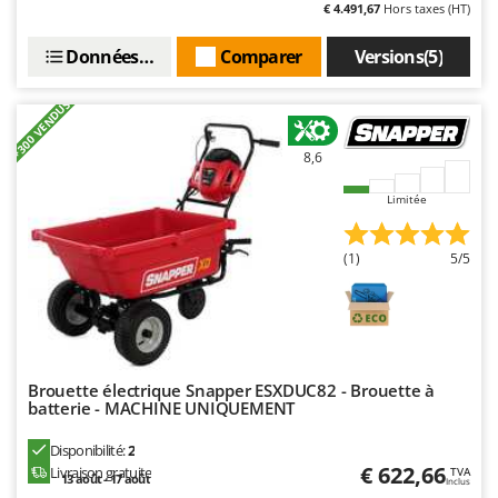
€ 4.491,67
Hors taxes (HT)
Données techniques
Comparer
Versions(5)
+300 VENDUS
8,6
Limitée
(1)
5/5
Brouette électrique Snapper ESXDUC82 - Brouette à
batterie - MACHINE UNIQUEMENT
Disponibilité:
2
€ 622,66
Livraison gratuite
TVA
13 août - 17 août
Inclus