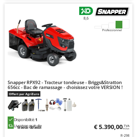
8,6
Professionnel
Snapper RPX92 - Tracteur tondeuse - Briggs&Stratton
656cc - Bac de ramassage - choisissez votre VERSION !
Offert par AgriEuro
Disponibilité:
1
€ 5.390,00
Livraison gratuite
TVA
18 août - 20 août
Inclus
R-298