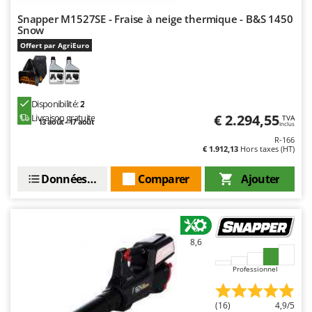
Snapper M1527SE - Fraise à neige thermique - B&S 1450
Snow
Offert par AgriEuro
Disponibilité:
2
€ 2.294,55
Livraison gratuite
TVA
13 août - 17 août
Inclus
R-166
€ 1.912,13
Hors taxes (HT)
Données techniques
Comparer
Ajouter
8,6
Professionnel
(16)
4,9/5