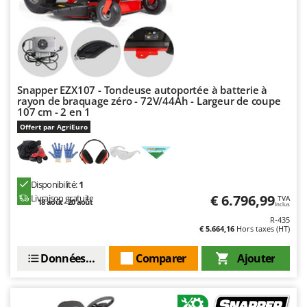
Resto Italia
Ribimex
Ripartrak
Ritter
River Systems
Snapper EZX107 - Tondeuse autoportée à batterie à
rayon de braquage zéro - 72V/44Ah - Largeur de coupe
Robomow
107 cm - 2 en 1
Offert par AgriEuro
Rossofuoco
Rover Pompe
Royal Food
Disponibilité:
1
Ryobi
€ 6.796,99
Livraison gratuite
TVA
18 août - 20 août
Inclus
R-435
S
€ 5.664,16
Hors taxes (HT)
S.T.P.
Santos
Données techniques
Comparer
Ajouter
Sbaraglia
Schnitzer