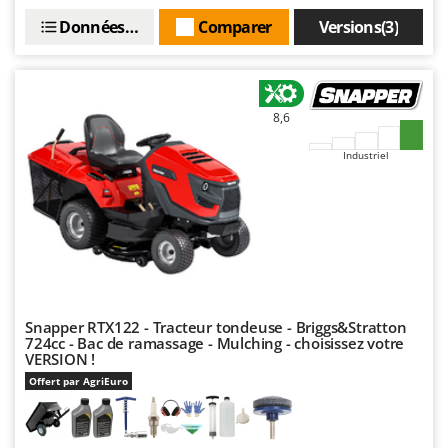
Stiga
Données techniques
Comparer
Versions(3)
Stocker
Sunseeker
T
8,6
Tecla
Industriel
TecnoGen
Tellarini Pompe
Telwin
Tenco
Tineco
Titania
Snapper RTX122 - Tracteur tondeuse - Briggs&Stratton
Tornado
724cc - Bac de ramassage - Mulching - choisissez votre
VERSION !
Tre Spade
Offert par AgriEuro
Trev - Abrek - TecnoVIR
Trotec