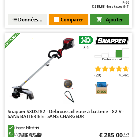
R-36
€ 518,88
Hors taxes (HT)
Données techniques
Comparer
Ajouter
+300 VENDUS
8,6
Professionnel
(20)
4,64/5
Snapper SXDST82 - Débroussailleuse à batterie - 82 V -
SANS BATTERIE ET SANS CHARGEUR
Disponibilité:
11
€ 285,00
Livraison gratuite
TVA
13 août - 17 août
Inclus