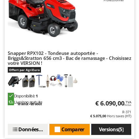
Professionnel
Snapper RPX102 - Tondeuse autoportée -
Briggs&Stratton 656 cm3 - Bac de ramassage - Choisissez
votre VERSION !
Offert par AgriEuro
Disponibilité:
1
€ 6.090,00
Livraison gratuite
TVA
18 août - 20 août
Inclus
R-371
€ 5.075,00
Hors taxes (HT)
Données techniques
Comparer
Versions(5)