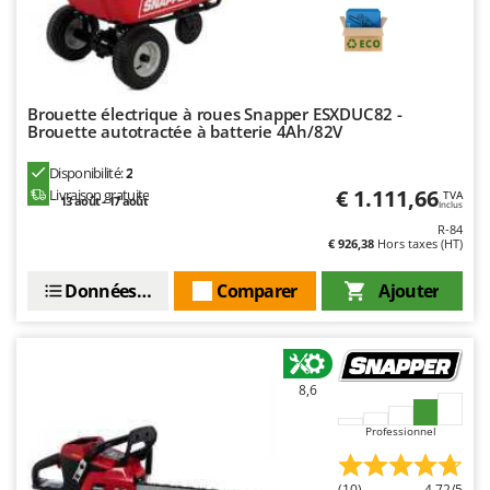
N
New O.M.R.A.
Nilfisk
Ninja
Novatec
Brouette électrique à roues Snapper ESXDUC82 -
Brouette autotractée à batterie 4Ah/82V
Novital
Disponibilité:
2
NuAir
€ 1.111,66
Livraison gratuite
TVA
13 août - 17 août
Inclus
NuovaFac
R-84
€ 926,38
Hors taxes (HT)
O
Officine Savioli
Données techniques
Comparer
Ajouter
Oliviero
Olix
OMA
8,6
Omas
Professionnel
Ompagrill
Ooni
(10)
4,72/5