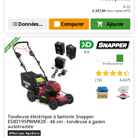
R-22
€ 237,50
Hors taxes (HT)
Données techniques
Comparer
Ajouter
+100 VENDUS
8,6
Professionnel
(16)
4,42/5
Tondeuse électrique à batterie Snapper
ESXD19SPWM82K - 46 cm - tondeuse à gazon
autotractée
Offert par AgriEuro