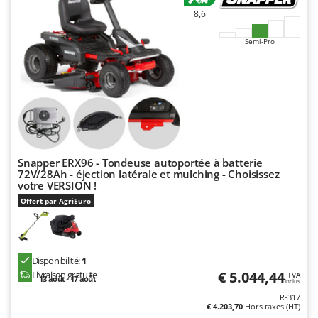
Seven Italy
8,6
Shark
Semi-Pro
Silky
Simatech
Sirman
Skil
Smartwood
Smeg
Snapper ERX96 - Tondeuse autoportée à batterie
72V/28Ah - éjection latérale et mulching - Choisissez
Snapper
votre VERSION !
Solidur
Offert par AgriEuro
Spice Electronics
Spiralmac
Disponibilité:
1
Spring Protezione
€ 5.044,44
Livraison gratuite
TVA
13 août - 17 août
Spyro
Inclus
R-317
Stanley
€ 4.203,70
Hors taxes (HT)