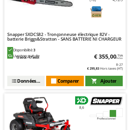
Oriental Koshin
Outdoorchef
P
Palazzetti
Snapper SXDCS82 - Tronçonneuse électrique 82V -
Palumbo Pavi
batterie Briggs&Stratton - SANS BATTERIE NI CHARGEUR
Partisani
Disponibilité:
3
Paterlini
€ 355,00
Livraison gratuite
TVA
13 août - 17 août
Inclus
Philips
R-27
€ 295,83
Hors taxes (HT)
Pramac
Données techniques
Comparer
Ajouter
Prismafood
R
R.G.V.
Rato
8,6
Reber
Professionnel
Redback