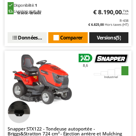
Troy-Bilt
Disponibilité:
1
€ 8.190,00
Livraison gratuite
TVA
18 août - 20 août
Inclus
U
Udor
R-438
€ 6.825,00
Hors taxes (HT)
Unger
Données techniques
Comparer
Versions(5)
V
Verdemax
Vesco
8,6
Volpi
Industriel
W
Waldner
Weber
WIDU
Wiper EcoRobot
Wolf Garten
Snapper STX122 - Tondeuse autoportée -
Wortex
Briggs&Stratton 724 cm³ - Éjection arrière et Mulching