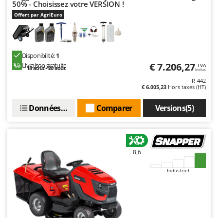
Worx
50% - Choisissez votre VERSION !
Offert par AgriEuro
Y
Yard Force
Z
Disponibilité:
1
Zanon
€ 7.206,27
Livraison gratuite
TVA
18 août - 20 août
Inclus
Zephir
R-442
€ 6.005,23
Hors taxes (HT)
ZGrills
Zodiac
Données techniques
Comparer
Versions(5)
Zomax
8,6
Industriel