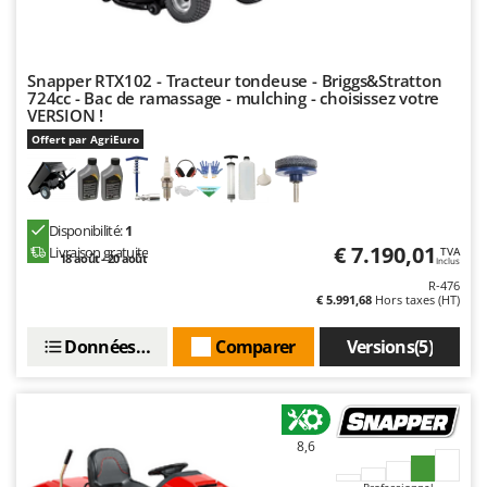
Snapper RTX102 - Tracteur tondeuse - Briggs&Stratton
724cc - Bac de ramassage - mulching - choisissez votre
VERSION !
Offert par AgriEuro
Disponibilité:
1
€ 7.190,01
Livraison gratuite
TVA
18 août - 20 août
Inclus
R-476
€ 5.991,68
Hors taxes (HT)
Données techniques
Comparer
Versions(5)
8,6