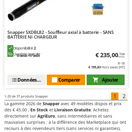
Snapper SXDBL82 - Souffleur axial à batterie - SANS
BATTERIE NI CHARGEUR
Disponibilité:
2
€ 235,00
Livraison gratuite
TVA
13 août - 17 août
Inclus
R-18
€ 195,83
Hors taxes (HT)
Données techniques
Comparer
Ajouter
1
2
1-20
de 37 produits Snapper
La gamme 2026 de
Snapper
avec 49 modèles dispos et prix
dès € 45.00 ,
En Stock
et
Livraison Gratuite
. Achetez
directement sur
AgriEuro
, sans intermédiaires et sans
mauvaises surprises : à la différence des Marketplace qui ont
recours à des revendeurs tiers (sans services ni garanties),