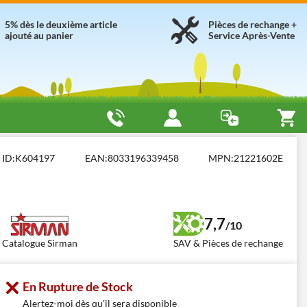
5% dès le deuxième article
Pièces de rechange +
ajouté au panier
Service Après-Vente
ota
ID:
K604197
EAN:
8033196339458
MPN:
21221602E
7,7
/10
Catalogue Sirman
SAV & Pièces de rechange
En Rupture de Stock
Alertez-moi dès qu'il sera disponible