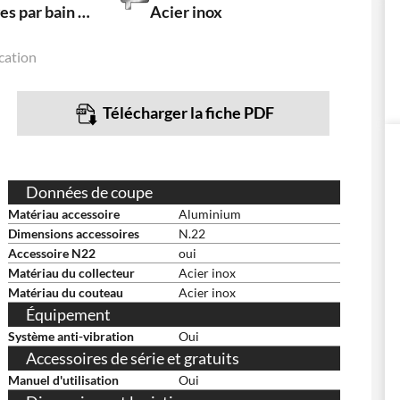
À engrenages par bain d'huile
Acier inox
cation
Télécharger la fiche PDF
Données de coupe
Matériau accessoire
Aluminium
Dimensions accessoires
N.22
Accessoire N22
oui
Matériau du collecteur
Acier inox
Matériau du couteau
Acier inox
Équipement
Système anti-vibration
Oui
Accessoires de série et gratuits
Manuel d'utilisation
Oui