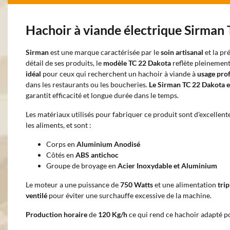
Hachoir à viande électrique Sirman
Sirman
est une marque caractérisée par le
soin artisanal
et la pr
détail de ses produits, le
modèle TC 22 Dakota
reflète pleinement
idéal
pour ceux qui recherchent un hachoir à viande à
usage pro
dans les restaurants ou les boucheries.
Le Sirman TC 22 Dakota es
garantit efficacité et longue durée dans le temps.
Les matériaux utilisés pour fabriquer ce produit sont d'excellent
les aliments, et sont :
Corps en
Aluminium Anodisé
Côtés en
ABS antichoc
Groupe de broyage en
Acier Inoxydable et Aluminium
Le moteur a une puissance de
750 Watts
et une alimentation
tri
ventilé
pour éviter une surchauffe excessive de la machine.
Production horaire
de
120 Kg/h
ce qui rend ce hachoir adapté po