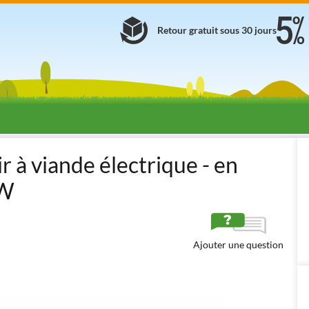
Retour gratuit sous 30 jours
nde
Hachoirs à viande électriques professionnels
Sirman TC 22 Dak
 à viande électrique - en
0W
Ajouter une question