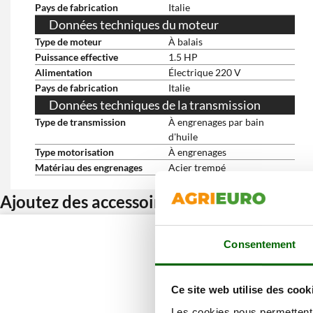
Pays de fabrication
Italie
Données techniques du moteur
Type de moteur
À balais
Puissance effective
1.5 HP
Alimentation
Électrique 220 V
Pays de fabrication
Italie
Données techniques de la transmission
Type de transmission
À engrenages par bain
d'huile
Type motorisation
À engrenages
Matériau des engrenages
Acier trempé
Ajoutez des accessoires et bénéficiez d’u
Consentement
Ce site web utilise des cook
Les cookies nous permettent d