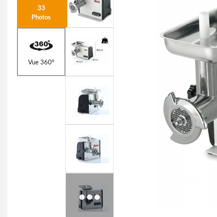
33
Photos
Vue 360°