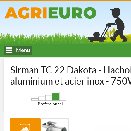
Menu
Accueil
Cuisine et transformation des aliments
Hachoirs à via
Sirman TC 22 Dakota - Hachoir
aluminium et acier inox - 75
Professionnel