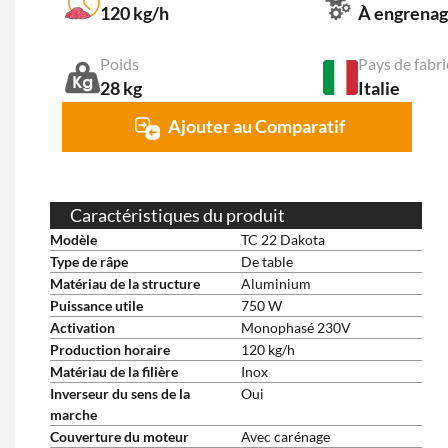
120 kg/h
Poids
Pays de fabri
28 kg
Italie
Ajouter au Comparatif
Caractéristiques du produit
Modèle
TC 22 Dakota
Type de râpe
De table
Matériau de la structure
Aluminium
Puissance utile
750 W
Activation
Monophasé 230V
Production horaire
120 kg/h
Matériau de la filière
Inox
Inverseur du sens de la
Oui
marche
Couverture du moteur
Avec carénage