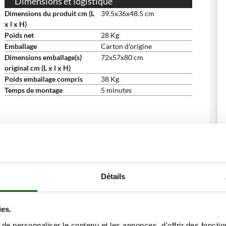
Dimensions et logistique
Dimensions du produit cm (L
39.5x36x48.5 cm
x l x H)
Poids net
28 Kg
Emballage
Carton d'origine
Dimensions emballage(s)
72x57x80 cm
original cm (L x l x H)
Poids emballage compris
38 Kg
Temps de montage
5 minutes
ne remise
Détails
ies.
e personnaliser le contenu et les annonces, d'offrir des fonctio