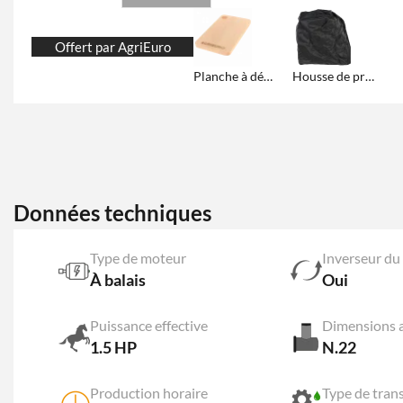
Offert par AgriEuro
Planche à découper en bois massif
Housse de protection et de rangement
Données techniques
Type de moteur
À balais
Oui
Puissance effective
Dimensions a
1.5 HP
N.22
Production horaire
Type de tran