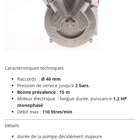
Perches Élagueuses
Francini
Pétrins à Spirale
G
Piscines
G3 Ferrari
Planteuses de pommes de terre pour tracteur
Gardena
Plateaux de coupe pour tracteur
Garofalo
Plumeuses
GeoTech
Pompes d'irrigation à tracteur
GeoTech Pro
Pompes de transfert
Caractéristiques techniques
Gierre
Pompes immergées électriques
Raccords :
Ø 40 mm
Ginko - MGM
Pression de service jusqu'à
2 bars.
Postes à souder
Gipeco
Bonne prévalence : 15 m
Poussoirs à saucisse
Girmi
Moteur électrique : longue durée, puissance
1,2 HP
Power Stations - Batteries - Centrales électriques portables
monophasé
GRAEF
Débit max :
110 litres/min
Presses à pellets
Gre
Pressoirs à fruits
Détails
GreenBay
Pressoirs à Raisin
Greenworks
durée de la pompe décidément majeure