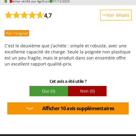
Achat vérifié par AgriEuro
01/12/2025
4,7
Voir détails
Robustesse
Voir l'original
Prestations
Facilité d'utilisation
C'est le deuxième que j'achète : simple et robuste, avec une
Qualité / Prix
excellente capacité de charge. Seule la poignée non plastique
est un peu fragile, mais le produit dans son ensemble offre
Facilité de montage
un excellent rapport qualité-prix.
Emballage
Cet avis a été utile ?
Oui
(0)
Non
(0)
Afficher 10 avis supplémentaires