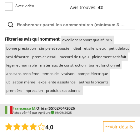
Troy-Bilt
Avec vidéo
Avis trouvés:
42
U
Udor
Unger
Filtrer les avis qui nomment:
excellent rapport qualité prix
V
bonne prestation
simple et robuste
idéal
et silencieux
petit défaut
Verdemax
vrai désastre
premier essai
raccord de tuyau
pleinement satisfait
Vesco
léger et maniable
matériaux de construction
bon et fonctionnel
Volpi
ans sans problème
temps de livraison
pompe électrique
W
utilisation même
excellente assistance
autres fabricants
Waldner
première impression
produit exceptionnel
Weber
WIDU
Francesco M.
Olbia (SS)
02/04/2026
Achat vérifié par AgriEuro
19/09/2025
Wiper EcoRobot
Wolf Garten
4,0
Voir détails
Wortex
Robustesse