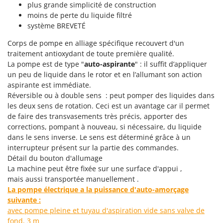
Pulvérisateurs
plus grande simplicité de construction
GRIFO
moins de perte du liquide filtré
Pulvérisateurs portés
GVS
système BREVETÉ
GYS
R
Corps de pompe en alliage spécifique recouvert d'un
Rafraîchisseurs d'air par évaporation
traitement antioxydant de toute première qualité.
H
Rampes de chargement en aluminium
La pompe est de type "
auto-aspirante
" : il suffit d’appliquer
Hailo
un peu de liquide dans le rotor et en l’allumant son action
Râpes à fromage électriques
Helvi
aspirante est immédiate.
Râteaux pour tracteur
Réversible ou à double sens : peut pomper des liquides dans
Henx
les deux sens de rotation. Ceci est un avantage car il permet
Remplisseuses
HiKOKI
de faire des transvasements très précis, apporter des
Robots nettoyeurs de piscine
Honda
corrections, pompant à nouveau, si nécessaire, du liquide
Robots Tondeuses
dans le sens inverse. Le sens est déterminé grâce à un
interrupteur présent sur la partie des commandes.
I
Rogneuses de souches
Idromatic
Détail du bouton d'allumage
Rouleaux pour tracteur
La machine peut être fixée sur une surface d'appui ,
Il-Tec
mais aussi transportée manuellement .
Imperia
S
La pompe électrique a la puissance d'auto-amorçage
Scies à os
suivante :
Infaco
Scies à Ruban
avec pompe pleine et tuyau d'aspiration vide sans valve de
Intec
fond, 3 m