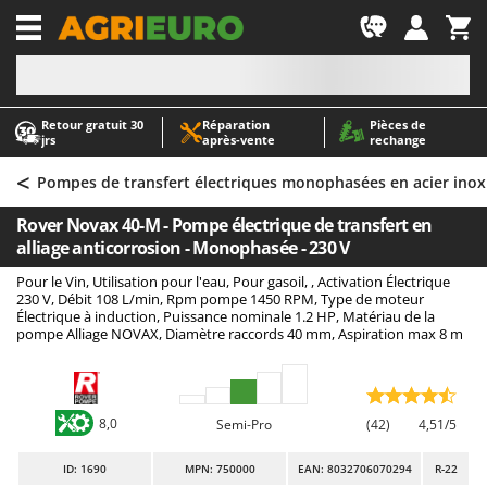
-1
Retour gratuit 30
Réparation
Pièces de
A
A
jrs
après‑vente
rechange
Abris de jardin
ABAC
<
Accessoires pour tracteurs tondeuses autoportés
AgriEuro Premium
Pompes de transfert électriques monophasées en acier inox 
Aérateurs Scarificateurs pour gazon
AgriEuro TOP-LINE
Rover Novax 40-M - Pompe électrique de transfert en
Arracheuses de pommes de terre pour tracteur
AGT
alliage anticorrosion - Monophasée - 230 V
Aspirateurs - Balais Électriques
Aima
Pour le Vin, Utilisation pour l'eau, Pour gasoil, , Activation Électrique
230 V, Débit 108 L/min, Rpm pompe 1450 RPM, Type de moteur
Aspirateurs à cendres
Airmec
Électrique à induction, Puissance nominale 1.2 HP, Matériau de la
pompe Alliage NOVAX, Diamètre raccords 40 mm, Aspiration max 8 m
Aspirateurs à feuilles sur roues
AL-KO
Aspirateurs de piscine
ALA 2000
Aspirateurs Multifonctions
Alce
8,0
Semi-Pro
(42)
4,51/5
Atomiseurs agricoles pour tracteurs
Alpina
Atomiseurs pour traitements
Ama
ID
: 1690
MPN: 750000
EAN: 8032706070294
R-22