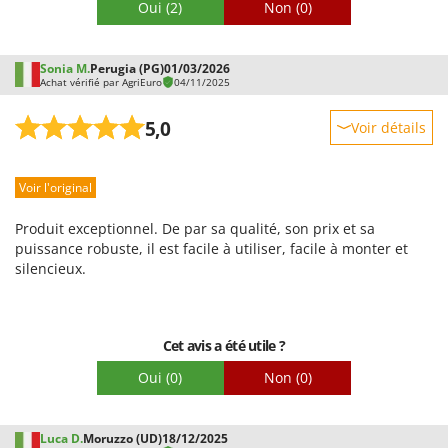
Oui
(2)
Non
(0)
Sonia M.
Perugia (PG)
01/03/2026
Achat vérifié par AgriEuro
04/11/2025
5,0
Voir détails
Robustesse
Voir l'original
Prestations
Facilité d'utilisation
Produit exceptionnel. De par sa qualité, son prix et sa
Qualité / Prix
puissance robuste, il est facile à utiliser, facile à monter et
silencieux.
Facilité de montage
Emballage
Cet avis a été utile ?
Oui
(0)
Non
(0)
Luca D.
Moruzzo (UD)
18/12/2025