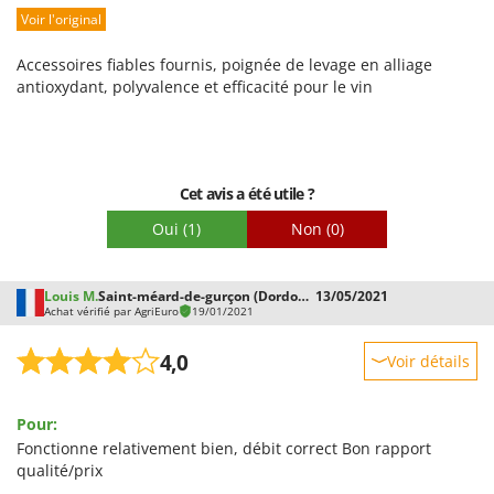
Worx
Voir l'original
Prestations
Facilité d'utilisation
Y
Accessoires fiables fournis, poignée de levage en alliage
Yard Force
Qualité / Prix
antioxydant, polyvalence et efficacité pour le vin
Facilité de montage
Z
Zanon
Emballage
Zephir
Cet avis a été utile ?
ZGrills
Oui
(1)
Non
(0)
Zodiac
Zomax
Louis M.
Saint-méard-de-gurçon (Dordogne)
13/05/2021
Achat vérifié par AgriEuro
19/01/2021
4,0
Voir détails
Robustesse
Pour:
Prestations
Fonctionne relativement bien, débit correct Bon rapport
Facilité d'utilisation
qualité/prix
Qualité / Prix