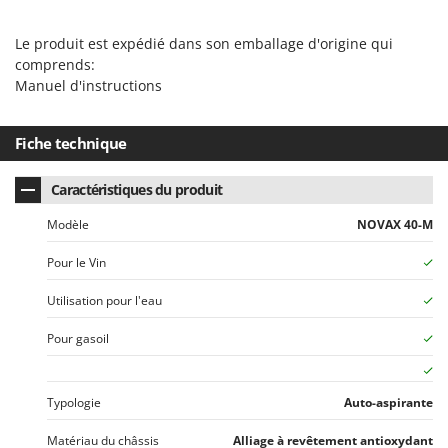
N
New O.M.R.A.
Nilfisk
Le produit est expédié dans son emballage d'origine qui
comprends:
Ninja
Manuel d'instructions
Novatec
Novital
Fiche technique
NuAir
Caractéristiques du produit
NuovaFac
Modèle
NOVAX 40-M
O
Officine Savioli
Pour le Vin
Oliviero
Utilisation pour l'eau
Olix
OMA
Pour gasoil
Omas
Ompagrill
Typologie
Auto-aspirante
Ooni
Matériau du châssis
Alliage à revêtement antioxydant