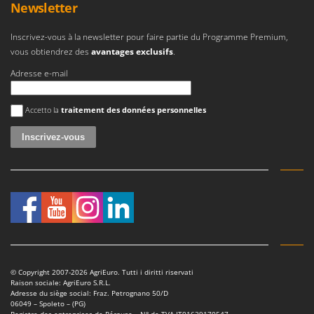
Newsletter
Inscrivez-vous à la newsletter pour faire partie du Programme Premium,
vous obtiendrez des
avantages exclusifs
.
Adresse e-mail
Une erreur est survenue
Accetto la
traitement des données personnelles
© Copyright 2007-2026 AgriEuro. Tutti i diritti riservati
Raison sociale: AgriEuro S.R.L.
Adresse du siège social: Fraz. Petrognano 50/D
06049 – Spoleto – (PG)
Registre des entreprises de Pérouse – N° de TVA IT01629170547