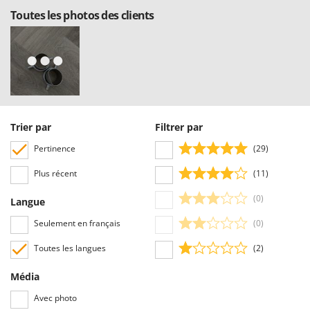
Stiga
Toutes les photos des clients
Stocker
Sunseeker
T
Tecla
TecnoGen
Trier par
Filtrer par
Tellarini Pompe
Pertinence
(29)
Telwin
Tenco
Plus récent
(11)
Tineco
(0)
Langue
Titania
Seulement en français
(0)
Tornado
Toutes les langues
(2)
Tre Spade
Trev - Abrek - TecnoVIR
Média
Trotec
Avec photo