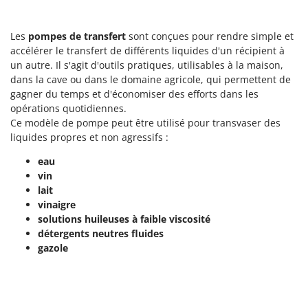
Tondeuses autoportées
Lampacrescia - MGM
Tondeuses débroussailleuses thermiques
Landxcape
Les
pompes de transfert
sont conçues pour rendre simple et
Trancheuses
LAR Casalinghi
accélérer le transfert de différents liquides d'un récipient à
un autre. Il s'agit d'outils pratiques, utilisables à la maison,
Trancheuses de sol
Lavor
dans la cave ou dans le domaine agricole, qui permettent de
Transpalettes
Linea VZ
gagner du temps et d'économiser des efforts dans les
Treuils de débardage
opérations quotidiennes.
Lisam
Ce modèle de pompe peut être utilisé pour transvaser des
Tronçonneuses
Lotusgrill
liquides propres et non agressifs :
V
M
eau
Vêtements de Sécurité
M.A.I.BO.
vin
Vibroculteurs à tracteur
lait
Macom
vinaigre
Macte Ovens
solutions huileuses à faible viscosité
Makita
détergents neutres fluides
gazole
MAMMAMIA
Marcato
Marina Systems