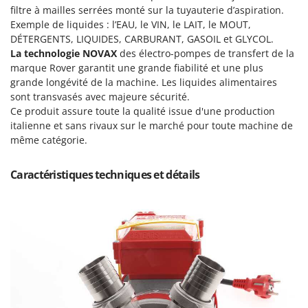
Machines pour la transformation des fruits
filtre à mailles serrées monté sur la tuyauterie d’aspiration.
Famur
Exemple de liquides : l’EAU, le VIN, le LAIT, le MOUT,
Machines sous vide
FARMER
DÉTERGENTS, LIQUIDES, CARBURANT, GASOIL et GLYCOL.
Motobineuses
FBC
La technologie NOVAX
des électro-pompes de transfert de la
Motoculteurs
marque Rover garantit une grande fiabilité et une plus
Ferrari Group
grande longévité de la machine. Les liquides alimentaires
Motofaucheuses
Ferroni
sont transvasés avec majeure sécurité.
Motopompes pour irrigation
Ce produit assure toute la qualité issue d'une production
Ferrua
italienne et sans rivaux sur le marché pour toute machine de
Moulins à céréales électriques
FIAC
même catégorie.
Moulins à farine
FIEM
Caractéristiques techniques et détails
Fimar
N
Nettoyeurs et Balais à vapeur
FINI
Nettoyeurs haute pression
Fiorentini
Nettoyeurs tapis, moquettes et tapisseries
Fiskars
Flymo
P
Peignes vibreurs et Secoueurs à olives
Fontana Forni
Pelles rétros pour tracteur
Forest Master