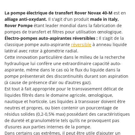
Groupes électrogènes
E
Gyrobroyeurs à lame pour tracteur
La pompe électrique de transfert Rover Novax 40-M
est en
EcoFlow
alliage anti-oxydant.
Il s'agit d'un produit
made in Italy,
Edilmark
Rover Pompe
étant leader mondial dans la fabrication de
H
Haches - Cognées et Hachettes
Effeuno
pompes de transfert et filtres pour utilisation œnologique.
Électro-pompes auto-aspirantes réversibles :
Il s’agit de la
Hachoirs à viande
Einhell
classique pompe auto-aspirante
réversible
à anneau liquide
Herses à Dents
Elegen
latéral avec rotor à géométrie radial.
Herses Rotatives
Cette innovation particulière dans le milieu de la recherche
Energy Gruppi
hydraulique lui confère une extraordinaire capacité auto-
Enotecnica Pillan
aspirante, même dans le cas où le flux du liquide dans la
L
Lames à neige
pompe présenterait des discontinuités durant son aspiration
Eschenfelder
(à cause de présence d’air ou d’autres gaz).
Lames niveleuses pour tracteur
EuroMech
Est tout à fait appropriée pour le transvasement délicat de
Lave-vitres
Eurosystems
liquides filtrés dans le domaine agricole, œnologique,
nautique et horticole. Les liquides à transvaser doivent être
Lieuses électriques pour vignes
neutres et propres, ou bien contenir un pourcentage de
F
FAC
résidus solides (0,2-0,5% max) possédant des caractéristiques
M
Machines à pâtes
de dureté et granulométrie tels qu’ils ne provoquent pas
Fama Industrie
d’usures aux parties internes de la pompe.
Machines de nettoyage pour panneaux photovoltaïques et surfaces vitrées
Famag
Dans certains cas extrêmes, il peut être utile d’ajouter un