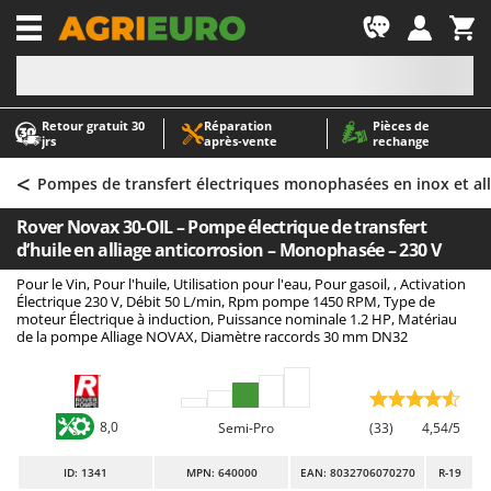
-1
Retour gratuit 30
Réparation
Pièces de
A
A
jrs
après‑vente
rechange
Abris de jardin
ABAC
<
Accessoires pour tracteurs tondeuses autoportés
AgriEuro Premium
Pompes de transfert électriques monophasées en inox et all
Aérateurs Scarificateurs pour gazon
AgriEuro TOP-LINE
Rover Novax 30-OIL – Pompe électrique de transfert
Arracheuses de pommes de terre pour tracteur
AGT
d’huile en alliage anticorrosion – Monophasée – 230 V
Aspirateurs - Balais Électriques
Aima
Pour le Vin, Pour l'huile, Utilisation pour l'eau, Pour gasoil, , Activation
Électrique 230 V, Débit 50 L/min, Rpm pompe 1450 RPM, Type de
Aspirateurs à cendres
Airmec
moteur Électrique à induction, Puissance nominale 1.2 HP, Matériau
de la pompe Alliage NOVAX, Diamètre raccords 30 mm DN32
Aspirateurs à feuilles sur roues
AL-KO
Aspirateurs de piscine
ALA 2000
Aspirateurs Multifonctions
Alce
8,0
Semi-Pro
(33)
4,54/5
Atomiseurs agricoles pour tracteurs
Alpina
Atomiseurs pour traitements
Ama
ID
: 1341
MPN: 640000
EAN: 8032706070270
R-19