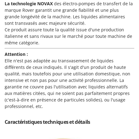
Machines pour la transformation des fruits
La technologie NOVAX
des électro-pompes de transfert de la
Famur
marque Rover garantit une grande fiabilité et une plus
Machines sous vide
FARMER
grande longévité de la machine. Les liquides alimentaires
Motobineuses
sont transvasés avec majeure sécurité.
FBC
Ce produit assure toute la qualité issue d'une production
Motoculteurs
Ferrari Group
italienne et sans rivaux sur le marché pour toute machine de
Motofaucheuses
Ferroni
même catégorie.
Motopompes pour irrigation
Ferrua
Attention :
Moulins à céréales électriques
FIAC
Elle n'est pas adaptée au transvasement de liquides
différents de ceux indiqués. Il s'agit d'un produit de haute
Moulins à farine
FIEM
qualité, mais toutefois pour une utilisation domestique, non
Fimar
intensive et non pas pour une activité professionnelle. La
N
Nettoyeurs et Balais à vapeur
garantie ne couvre pas l'utilisation avec liquides alternatifs
FINI
aux matières citées, qui ne soient pas parfaitement propres
Nettoyeurs haute pression
Fiorentini
(c'est-à-dire en présence de particules solides), ou l'usage
Nettoyeurs tapis, moquettes et tapisseries
professionnel, etc.
Fiskars
Flymo
P
Caractéristiques techniques et détails
Peignes vibreurs et Secoueurs à olives
Fontana Forni
Pelles rétros pour tracteur
Forest Master