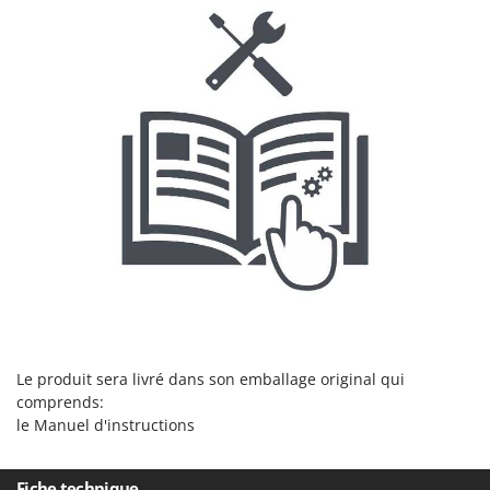
Master
Mastercook
Masterpro
McCulloch
MCH
Michelin
Mille
Minox
Mockmill
More than chef
MOSA
MOVA
Le produit sera livré dans son
emballage original
qui
comprends:
Mowox
le Manuel d'instructions
MTD
Fiche technique