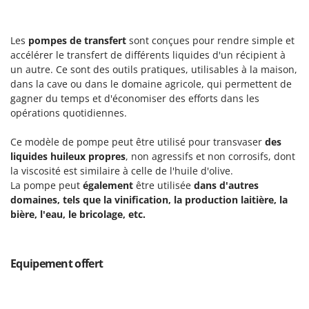
Tondeuses autoportées
Lampacrescia - MGM
Tondeuses débroussailleuses thermiques
Landxcape
Les
pompes de transfert
sont conçues pour rendre simple et
Trancheuses
LAR Casalinghi
accélérer le transfert de différents liquides d'un récipient à
Trancheuses de sol
un autre. Ce sont des outils pratiques, utilisables à la maison,
Lavor
dans la cave ou dans le domaine agricole, qui permettent de
Transpalettes
Linea VZ
gagner du temps et d'économiser des efforts dans les
Treuils de débardage
Lisam
opérations quotidiennes.
Tronçonneuses
Lotusgrill
Ce modèle de pompe peut être utilisé pour transvaser
des
liquides huileux propres
, non agressifs et non corrosifs, dont
V
M
Vêtements de Sécurité
la viscosité est similaire à celle de l'huile d'olive.
M.A.I.BO.
La pompe peut
également
être utilisée
dans d'autres
Vibroculteurs à tracteur
Macom
domaines, tels que la vinification, la production laitière, la
Macte Ovens
bière, l'eau, le bricolage, etc.
Makita
MAMMAMIA
Equipement offert
Marcato
Marina Systems