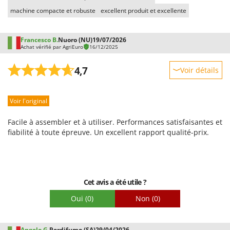
Troy-Bilt
machine compacte et robuste
excellent produit et excellente
U
Udor
Francesco B.
Nuoro (NU)
19/07/2026
Achat vérifié par AgriEuro
16/12/2025
Unger
4,7
Voir détails
V
Verdemax
Robustesse
Vesco
Voir l'original
Prestations
Volpi
Facilité d'utilisation
Facile à assembler et à utiliser. Performances satisfaisantes et
Qualité / Prix
fiabilité à toute épreuve. Un excellent rapport qualité-prix.
W
Waldner
Facilité de montage
Weber
Emballage
WIDU
Cet avis a été utile ?
Wiper EcoRobot
Oui
(0)
Non
(0)
Wolf Garten
Wortex
Angelo G.
Perdifumo (SA)
29/04/2026