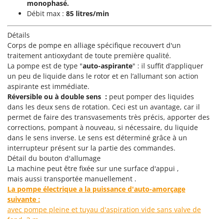
Pulvérisateurs
monophasé.
GRIFO
Débit max :
85 litres/min
Pulvérisateurs portés
GVS
Détails
GYS
R
Corps de pompe en alliage spécifique recouvert d'un
Rafraîchisseurs d'air par évaporation
traitement antioxydant de toute première qualité.
H
Rampes de chargement en aluminium
Hailo
La pompe est de type "
auto-aspirante
" : il suffit d’appliquer
Râpes à fromage électriques
un peu de liquide dans le rotor et en l’allumant son action
Helvi
aspirante est immédiate.
Râteaux pour tracteur
Henx
Réversible ou à double sens :
peut pomper des liquides
Remplisseuses
dans les deux sens de rotation. Ceci est un avantage, car il
HiKOKI
permet de faire des transvasements très précis, apporter des
Robots nettoyeurs de piscine
Honda
corrections, pompant à nouveau, si nécessaire, du liquide
Robots Tondeuses
dans le sens inverse. Le sens est déterminé grâce à un
I
interrupteur présent sur la partie des commandes.
Rogneuses de souches
Idromatic
Détail du bouton d'allumage
Rouleaux pour tracteur
Il-Tec
La machine peut être fixée sur une surface d'appui ,
mais aussi transportée manuellement .
Imperia
S
La pompe électrique a la puissance d'auto-amorçage
Scies à os
Infaco
suivante :
Scies à Ruban
avec pompe pleine et tuyau d'aspiration vide sans valve de
Intec