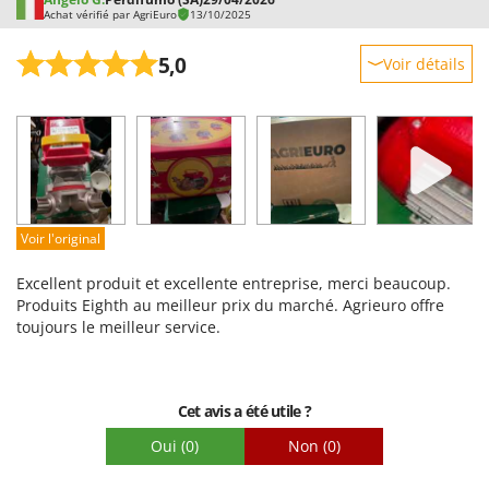
Worx
Achat vérifié par AgriEuro
13/10/2025
Y
5,0
Voir détails
Yard Force
Robustesse
Z
Prestations
Zanon
Facilité d'utilisation
Zephir
Qualité / Prix
ZGrills
Facilité de montage
Zodiac
Voir l'original
Emballage
Zomax
Excellent produit et excellente entreprise, merci beaucoup.
Produits Eighth au meilleur prix du marché. Agrieuro offre
toujours le meilleur service.
Cet avis a été utile ?
Oui
(0)
Non
(0)