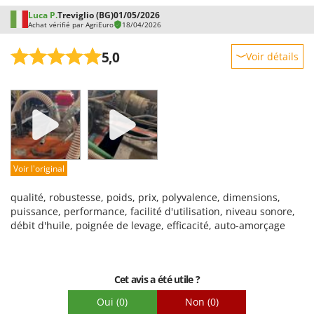
Luca P.
Treviglio (BG)
01/05/2026
Achat vérifié par AgriEuro
18/04/2026
5,0
Voir détails
Robustesse
Prestations
Facilité d'utilisation
Qualité / Prix
Facilité de montage
Voir l'original
Emballage
qualité, robustesse, poids, prix, polyvalence, dimensions,
puissance, performance, facilité d'utilisation, niveau sonore,
débit d'huile, poignée de levage, efficacité, auto-amorçage
Cet avis a été utile ?
Oui
(0)
Non
(0)