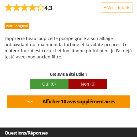
4,3
Voir détails
Robustesse
Voir l'original
Prestations
Facilité d'utilisation
J'apprécie beaucoup cette pompe grâce à son alliage
Qualité / Prix
antioxydant qui maintient la turbine et la volute propres. Le
moteur fourni est correct et fonctionne plutôt bien. Je l'ai déjà
Facilité de montage
testé avec mon ancien filtre.
Emballage
Cet avis a été utile ?
Oui
(0)
Non
(0)
Afficher 10 avis supplémentaires
Questions/Réponses