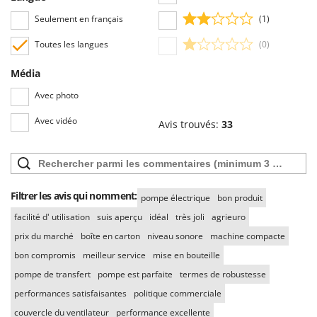
Stiga
Seulement en français
(1)
Stocker
Toutes les langues
(0)
Sunseeker
Média
T
Tecla
Avec photo
TecnoGen
Avec vidéo
Avis trouvés:
33
Tellarini Pompe
Telwin
Tenco
Filtrer les avis qui nomment:
Tineco
pompe électrique
bon produit
facilité d' utilisation
suis aperçu
idéal
très joli
agrieuro
Titania
prix du marché
boîte en carton
niveau sonore
machine compacte
Tornado
bon compromis
meilleur service
mise en bouteille
Tre Spade
pompe de transfert
pompe est parfaite
termes de robustesse
Trev - Abrek - TecnoVIR
performances satisfaisantes
politique commerciale
Trotec
couvercle du ventilateur
performance excellente