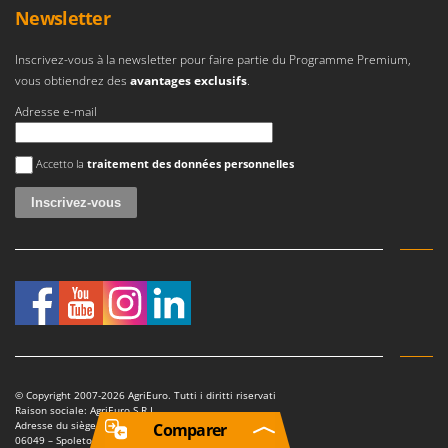
Newsletter
Inscrivez-vous à la newsletter pour faire partie du Programme Premium,
vous obtiendrez des
avantages exclusifs
.
Adresse e-mail
Une erreur est survenue
Accetto la
traitement des données personnelles
© Copyright 2007-2026 AgriEuro. Tutti i diritti riservati
Raison sociale: AgriEuro S.R.L.
Adresse du siège social: Fraz. Petrognano 50/D
Comparer
06049 – Spoleto – (PG)