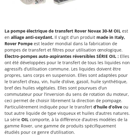
Groupes électrogènes
E
Gyrobroyeurs à lame pour tracteur
EcoFlow
Edilmark
H
Haches - Cognées et Hachettes
La pompe électrique de transfert Rover Novax 30-M OIL
est
Effeuno
en
alliage anti-oxydant.
Il s'agit d'un produit
made in Italy,
Hachoirs à viande
Einhell
Rover Pompe
est leader mondial dans la fabrication de
Herses à Dents
Elegen
pompes de transfert et filtres pour utilisation œnologique.
Électro-pompes auto-aspirantes réversibles SÉRIE OIL :
Elles
Herses Rotatives
Energy Gruppi
ont été développées pour le transfert de tous les liquides non
Enotecnica Pillan
agressifs d’utilisation commune. Les liquides doivent être
L
Lames à neige
propres, sans corps en suspension. Elles sont adaptées pour
Eschenfelder
le transfert d’eau, vin, huile d’olive, gasoil, huile synthétique,
Lames niveleuses pour tracteur
EuroMech
bref des huiles végétales. Elles sont pourvues d’un
Lave-vitres
commutateur pour l’inversion du sens de rotation du moteur,
Eurosystems
ceci permet de choisir librement la direction de pompage.
Lieuses électriques pour vignes
Particulièrement indiquée pour le transfert
d’huile d’olive
ou
F
FAC
tout autre liquide de type visqueux et huiles d’autres natures.
M
Machines à pâtes
La série
OIL
comporte, à la différence d’autres modèles de la
Fama Industrie
gamme Rover, une gamme de produits spécifiquement
Machines de nettoyage pour panneaux photovoltaïques et surfaces vitrées
Famag
étudiés pour ce genre d’utilisation.