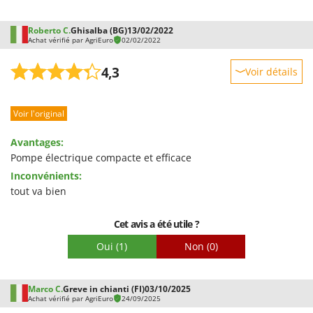
Roberto C.
Ghisalba (BG)
13/02/2022
Achat vérifié par AgriEuro
02/02/2022
4,3
Voir détails
Robustesse
Voir l'original
Prestations
Facilité d'utilisation
Avantages:
Qualité / Prix
Pompe électrique compacte et efficace
Inconvénients:
Facilité de montage
tout va bien
Emballage
Cet avis a été utile ?
Oui
(1)
Non
(0)
Marco C.
Greve in chianti (FI)
03/10/2025
Achat vérifié par AgriEuro
24/09/2025