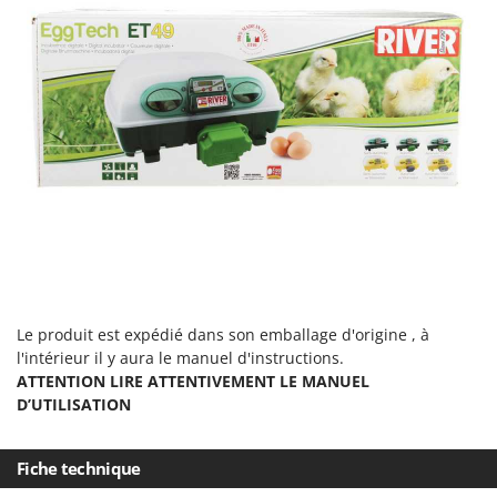
Tondeuses autoportées
Lampacrescia - MGM
Tondeuses débroussailleuses thermiques
Landxcape
Trancheuses
LAR Casalinghi
Trancheuses de sol
Lavor
Transpalettes
Linea VZ
Treuils de débardage
Lisam
Tronçonneuses
Lotusgrill
V
M
Vêtements de Sécurité
M.A.I.BO.
Vibroculteurs à tracteur
Macom
Le produit est expédié dans son emballage d'origine , à
Macte Ovens
l'intérieur il y aura le manuel d'instructions.
Makita
ATTENTION LIRE ATTENTIVEMENT LE MANUEL
D’UTILISATION
MAMMAMIA
Marcato
Fiche technique
Marina Systems