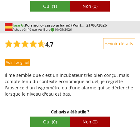
Troy-Bilt
Oui
(1)
Non
(0)
U
Udor
Jose G.
Porriño, o (casco urbano) (Pontevedra)
21/06/2026
Achat vérifié par AgriEuro
10/05/2026
Unger
4,7
Voir détails
V
Verdemax
Robustesse
Vesco
Voir l'original
Prestations
Volpi
Facilité d'utilisation
Il me semble que c'est un incubateur très bien conçu, mais
W
Qualité / Prix
compte tenu du contexte économique actuel, je regrette
Waldner
l'absence d'un hygromètre ou d'une alarme qui se déclenche
Facilité de montage
lorsque le niveau d'eau est bas.
Weber
Emballage
WIDU
Cet avis a été utile ?
Wiper EcoRobot
Oui
(0)
Non
(0)
Wolf Garten
Wortex