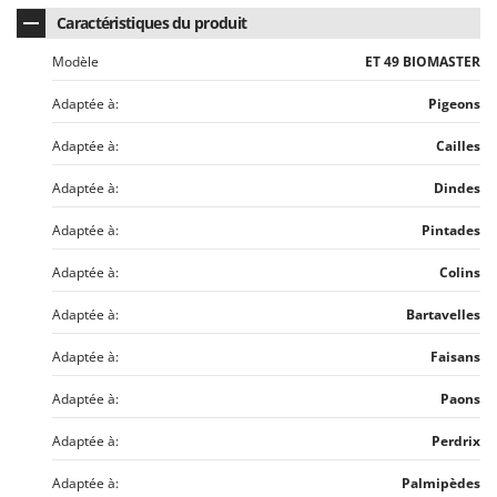
Master
Caractéristiques du produit
Mastercook
Modèle
ET 49 BIOMASTER
Masterpro
Adaptée à:
Pigeons
McCulloch
MCH
Adaptée à:
Cailles
Michelin
Adaptée à:
Dindes
Mille
Adaptée à:
Pintades
Minox
Adaptée à:
Colins
Mockmill
More than chef
Adaptée à:
Bartavelles
MOSA
Adaptée à:
Faisans
MOVA
Adaptée à:
Paons
Mowox
Adaptée à:
Perdrix
MTD
Adaptée à:
Palmipèdes