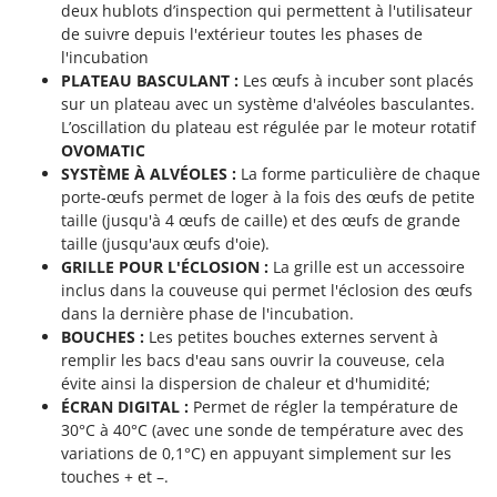
Pulvérisateurs
deux hublots d’inspection qui permettent à l'utilisateur
GRIFO
de suivre depuis l'extérieur toutes les phases de
Pulvérisateurs portés
GVS
l'incubation
PLATEAU BASCULANT :
Les œufs à incuber sont placés
GYS
R
sur un plateau avec un système d'alvéoles basculantes.
Rafraîchisseurs d'air par évaporation
L’oscillation du plateau est régulée par le moteur rotatif
H
Rampes de chargement en aluminium
Hailo
OVOMATIC
Râpes à fromage électriques
SYSTÈME À ALVÉOLES :
La forme particulière de chaque
Helvi
porte-œufs permet de loger à la fois des œufs de petite
Râteaux pour tracteur
Henx
taille (jusqu'à 4 œufs de caille) et des œufs de grande
Remplisseuses
taille (jusqu'aux œufs d'oie).
HiKOKI
GRILLE POUR L'ÉCLOSION :
La grille est un accessoire
Robots nettoyeurs de piscine
Honda
inclus dans la couveuse qui permet l'éclosion des œufs
Robots Tondeuses
dans la dernière phase de l'incubation.
I
BOUCHES :
Les petites bouches externes servent à
Rogneuses de souches
Idromatic
remplir les bacs d'eau sans ouvrir la couveuse, cela
Rouleaux pour tracteur
Il-Tec
évite ainsi la dispersion de chaleur et d'humidité;
ÉCRAN DIGITAL :
Permet de régler la température de
Imperia
S
30°C à 40°C (avec une sonde de température avec des
Scies à os
Infaco
variations de 0,1°C) en appuyant simplement sur les
Scies à Ruban
touches + et –.
Intec