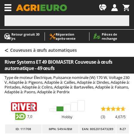
-1
Retour gratuit 30
Réparation
Pièces de
A
A
jrs
après‑vente
rechange
Abris de jardin
ABAC
<
Accessoires pour tracteurs tondeuses autoportés
AgriEuro Premium
Couveuses à œufs automatiques
Aérateurs Scarificateurs pour gazon
AgriEuro TOP-LINE
River Systems ET 49 BIOMASTER Couveuse à œufs
Arracheuses de pommes de terre pour tracteur
AGT
automatique - 49 œufs
Aspirateurs - Balais Électriques
Aima
Type de moteur Électrique, Puissance nominale (W) 170 W, Voltage 230
V, Adaptée à: Pigeons, Adaptée à: Cailles, Adaptée à: Dindes, Adaptée à:
Aspirateurs à cendres
Airmec
Pintades, Adaptée à: Colins, Adaptée à: Bartavelles, Adaptée à: Faisans,
Adaptée à: Paons, Adaptée à: Perdrix
Aspirateurs à feuilles sur roues
AL-KO
Aspirateurs de piscine
ALA 2000
Aspirateurs Multifonctions
Alce
7,0
Hobby
(3)
4,67/5
Atomiseurs agricoles pour tracteurs
Alpina
Atomiseurs pour traitements
Ama
ID
: 111708
MPN: 549/A/BM
EAN: 8052015473289
R-27