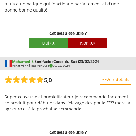
Stiga
œufs automatique qui fonctionne parfaitement et d'une
Facilité d'utilisation
bonne bonne qualité.
Stocker
Qualité / Prix
Sunseeker
Facilité de montage
Cet avis a été utile ?
T
Emballage
Tecla
Oui
(0)
Non
(0)
TecnoGen
Tellarini Pompe
Mohamed E.
Bonifacio (Corse-du-Sud)
23/02/2024
Achat vérifié par AgriEuro
Telwin
09/02/2024
Tenco
5,0
Voir détails
Tineco
Robustesse
Titania
Super couveuse et humidificateur je recommande fortement
Prestations
ce produit pour débuter dans l'élevage des poule ???? merci à
Tornado
Facilité d'utilisation
agrieuro et à la prochaine commande
Tre Spade
Qualité / Prix
Trev - Abrek - TecnoVIR
Facilité de montage
Trotec
Cet avis a été utile ?
Emballage