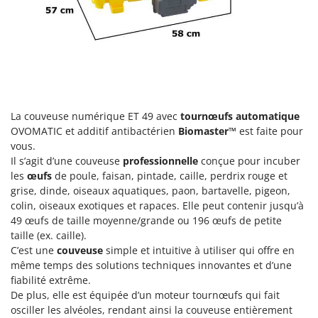
Groupes électrogènes
E
Gyrobroyeurs à lame pour tracteur
EcoFlow
Edilmark
H
Haches - Cognées et Hachettes
Effeuno
Hachoirs à viande
Einhell
Herses à Dents
La couveuse numérique ET 49 avec
tournœufs automatique
Elegen
OVOMATIC et additif antibactérien
Biomaster™
est faite pour
Herses Rotatives
Energy Gruppi
vous.
Enotecnica Pillan
Il s’agit d’une couveuse
professionnelle
conçue pour incuber
L
Lames à neige
les
œufs
de poule, faisan, pintade, caille, perdrix rouge et
Eschenfelder
grise, dinde, oiseaux aquatiques, paon, bartavelle, pigeon,
Lames niveleuses pour tracteur
EuroMech
colin, oiseaux exotiques et rapaces. Elle peut contenir jusqu’à
Lave-vitres
49 œufs de taille moyenne/grande ou 196 œufs de petite
Eurosystems
taille (ex. caille).
Lieuses électriques pour vignes
C’est une
couveuse
simple et intuitive à utiliser qui offre en
F
FAC
même temps des solutions techniques innovantes et d’une
M
fiabilité extrême.
Machines à pâtes
Fama Industrie
De plus, elle est équipée d’un moteur tournœufs qui fait
Machines de nettoyage pour panneaux photovoltaïques et surfaces vitrées
Famag
osciller les alvéoles, rendant ainsi la couveuse entièrement