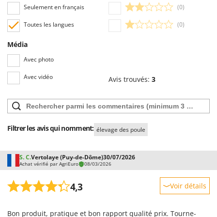
Seven Italy
Seulement en français
(0)
Shark
Toutes les langues
(0)
Silky
Média
Simatech
Avec photo
Sirman
Skil
Avec vidéo
Avis trouvés:
3
Smartwood
Smeg
Snapper
Filtrer les avis qui nomment:
élevage des poule
Solidur
Spice Electronics
S. C.
Vertolaye (Puy-de-Dôme)
30/07/2026
Spiralmac
Achat vérifié par AgriEuro
08/03/2026
Spring Protezione
4,3
Voir détails
Spyro
Robustesse
Stanley
Bon produit, pratique et bon rapport qualité prix. Tourne-
Prestations