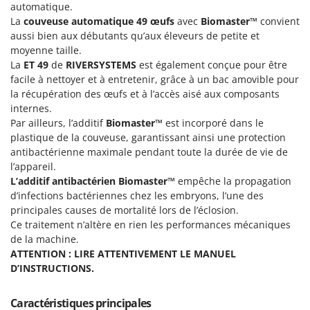
Machines pour la transformation des fruits
automatique.
Famur
La
couveuse automatique 49 œufs
avec
Biomaster™
convient
Machines sous vide
FARMER
aussi bien aux débutants qu’aux éleveurs de petite et
Motobineuses
moyenne taille.
FBC
La
ET 49
de
RIVERSYSTEMS
est également conçue pour être
Motoculteurs
Ferrari Group
facile à nettoyer et à entretenir, grâce à un bac amovible pour
Motofaucheuses
Ferroni
la récupération des œufs et à l’accès aisé aux composants
internes.
Motopompes pour irrigation
Ferrua
Par ailleurs, l’additif
Biomaster™
est incorporé dans le
Moulins à céréales électriques
FIAC
plastique de la couveuse, garantissant ainsi une protection
Moulins à farine
antibactérienne maximale pendant toute la durée de vie de
FIEM
l’appareil.
Fimar
N
L’additif antibactérien Biomaster™
empêche la propagation
Nettoyeurs et Balais à vapeur
d’infections bactériennes chez les embryons, l’une des
FINI
principales causes de mortalité lors de l’éclosion.
Nettoyeurs haute pression
Fiorentini
Ce traitement n’altère en rien les performances mécaniques
Nettoyeurs tapis, moquettes et tapisseries
Fiskars
de la machine.
ATTENTION : LIRE ATTENTIVEMENT LE MANUEL
Flymo
P
D’INSTRUCTIONS.
Peignes vibreurs et Secoueurs à olives
Fontana Forni
Pelles rétros pour tracteur
Forest Master
Caractéristiques principales