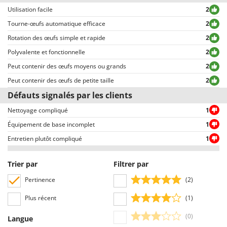
Resto Italia
exclusion ou censure, à l’exception de textes qui contiennent des
Utilisation facile
2
expressions ou mots inappropriés, ou qui ne respectent pas le traitement
Ribimex
Tourne-œufs automatique efficace
2
des données personnelles.
Ripartrak
Rotation des œufs simple et rapide
2
Tous les commentaires, qu’ils soient positifs ou négatifs, peuvent être
Ritter
consultés rapidement par nos visiteurs, grâce également aux filtres qui
Polyvalente et fonctionnelle
2
permettent une sélection rapide, comme par exemple celui permettant de
River Systems
Peut contenir des œufs moyens ou grands
2
choisir entre avis positifs et négatifs.
Robomow
Peut contenir des œufs de petite taille
2
Défauts signalés par les clients
Rossofuoco
Nettoyage compliqué
Rover Pompe
1
Équipement de base incomplet
1
Royal Food
Entretien plutôt compliqué
1
Ryobi
S
Trier par
Filtrer par
S.T.P.
Pertinence
(2)
Santos
Plus récent
(1)
Sbaraglia
Schnitzer
(0)
Langue