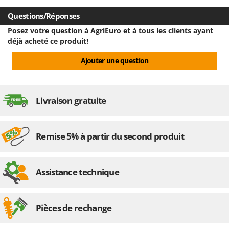
Worx
Questions/Réponses
Y
Posez votre question à AgriEuro et à tous les clients ayant
Yard Force
déjà acheté ce produit!
Z
Ajouter une question
Zanon
Zephir
ZGrills
Livraison gratuite
Zodiac
Zomax
Remise 5% à partir du second produit
Assistance technique
Pièces de rechange