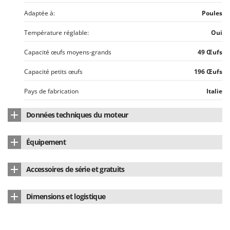
N
New O.M.R.A.
Adaptée à:
Poules
Nilfisk
Température réglable:
Oui
Ninja
Novatec
Capacité œufs moyens-grands
49 Œufs
Novital
Capacité petits œufs
196 Œufs
NuAir
Pays de fabrication
Italie
NuovaFac
Données techniques du moteur
O
Officine Savioli
Type de moteur
Électrique
Équipement
Oliviero
Puissance nominale (W)
170 W
Olix
Additif antibactérien Biomaster:
Oui
Accessoires de série et gratuits
Alimentation
Électrique
OMA
Manuel d'utilisation
Oui
Omas
Voltage
230 V
Dimensions et logistique
Ompagrill
Tourne-œufs
Automatique
Dimensions du produit cm (L x l x H)
58x57x25
Ooni