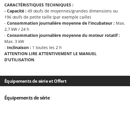
Scies alternatives à batterie
Intex
CARACTÉRISTIQUES TECHNIQUES :
Scies de jardin télescopiques
- Capacité :
49 œufs de moyennes/grandes dimensions ou
Italyco
196 œufs de petite taille (par exemple caille)
Sécateurs électriques à batterie
ITM
-
Consommation journalière moyenne de l'incubateur :
Max.
Sécateurs et Échenilloirs manuels
2,7 kW / 24 h
J
-
Consommation journalière moyenne du moteur rotatif :
Sécateurs pneumatiques
JOLLY ITALIA
Max. 3 kW
Semoirs et Épandeurs d'engrais
-
Inclinaison :
1 toutes les 2 h
K
Socs pour tracteur
ATTENTION LIRE ATTENTIVEMENT LE MANUEL
KAAZ
D’UTILISATION
Souffleurs aspirateurs pour Feuilles
Karcher
Soufreuses - Poudreuses à dos
Kasco
Soufreuses - Poudreuses pour tracteur
Équipements de série et Offert
Kemper
Keter
T
Taille-haies
Équipements de série
KitchenAid
Taille-haies à bras pour tracteur
Komo
Tarières
L
Tondeuses à Gazon
Laica