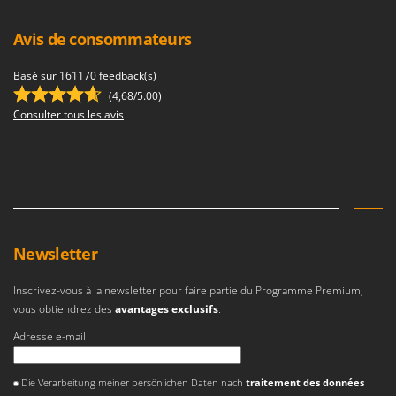
Tondeuses autoportées
Lampacrescia - MGM
Tondeuses débroussailleuses thermiques
Landxcape
Avis de consommateurs
Trancheuses
LAR Casalinghi
Basé sur 161170 feedback(s)
Trancheuses de sol
Lavor
(4,68/5.00)
Transpalettes
Consulter tous les avis
Linea VZ
Treuils de débardage
Lisam
Tronçonneuses
Lotusgrill
V
M
Vêtements de Sécurité
M.A.I.BO.
Vibroculteurs à tracteur
Macom
Newsletter
Macte Ovens
Inscrivez-vous à la newsletter pour faire partie du Programme Premium,
Makita
vous obtiendrez des
avantages exclusifs
.
MAMMAMIA
Adresse e-mail
Marcato
Une erreur est survenue
Marina Systems
Die Verarbeitung meiner persönlichen Daten nach
traitement des données