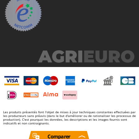
N
New O.M.R.A.
Nilfisk
Ninja
Novatec
Novital
NuAir
NuovaFac
O
Officine Savioli
Oliviero
Olix
OMA
Les produits présentés font l'objet de mises à jour techniques constantes effectuées par
Omas
les producteurs sans préavis (dans le but d'améliorer ou de rationaliser les processus de
production). C'est pourquoi les données, les descriptions et les images fournis sont
Ompagrill
indicatifs et non contraignants.
Ooni
Comparer