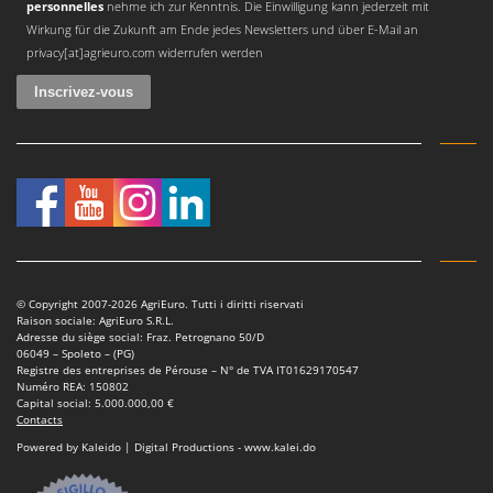
personnelles
nehme ich zur Kenntnis. Die Einwilligung kann jederzeit mit
Master
Wirkung für die Zukunft am Ende jedes Newsletters und über E-Mail an
Mastercook
privacy[at]agrieuro.com widerrufen werden
Masterpro
McCulloch
MCH
Michelin
Mille
Minox
Mockmill
© Copyright 2007-2026 AgriEuro. Tutti i diritti riservati
More than chef
Raison sociale: AgriEuro S.R.L.
Adresse du siège social: Fraz. Petrognano 50/D
MOSA
06049 – Spoleto – (PG)
Registre des entreprises de Pérouse – N° de TVA IT01629170547
MOVA
Numéro REA: 150802
Capital social: 5.000.000,00 €
Mowox
Contacts
MTD
Powered by Kaleido | Digital Productions - www.kalei.do