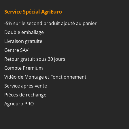
Pulvérisateurs
GRIFO
Pulvérisateurs portés
Service Spécial AgriEuro
GVS
GYS
-5% sur le second produit ajouté au panier
R
Rafraîchisseurs d'air par évaporation
Double emballage
H
Rampes de chargement en aluminium
Hailo
Livraison gratuite
Râpes à fromage électriques
Helvi
Centre SAV
Râteaux pour tracteur
Henx
Retour gratuit sous 30 jours
Remplisseuses
HiKOKI
Compte Premium
Robots nettoyeurs de piscine
Honda
Vidéo de Montage et Fonctionnement
Robots Tondeuses
Service après-vente
I
Rogneuses de souches
Idromatic
Pièces de rechange
Rouleaux pour tracteur
Il-Tec
Agrieuro PRO
Imperia
S
Scies à os
Infaco
Scies à Ruban
Intec