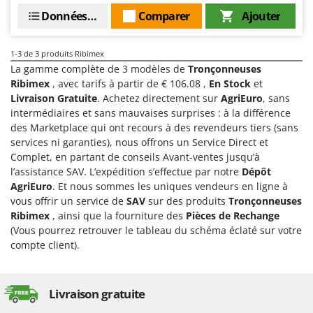
Groupes électrogènes
Données techniques
Comparer
Ajouter
E
Gyrobroyeurs à lame pour tracteur
EcoFlow
Edilmark
1-3
de 3 produits Ribimex
H
La gamme complète de 3 modèles de
Tronçonneuses
Haches - Cognées et Hachettes
Effeuno
Ribimex
, avec tarifs à partir de € 106.08 ,
En Stock
et
Hachoirs à viande
Einhell
Livraison Gratuite
. Achetez directement sur
AgriEuro
, sans
Herses à Dents
intermédiaires et sans mauvaises surprises : à la différence
Elegen
des Marketplace qui ont recours à des revendeurs tiers (sans
Herses Rotatives
Energy Gruppi
services ni garanties), nous offrons un Service Direct et
Complet, en partant de conseils Avant-ventes jusqu’à
Enotecnica Pillan
L
l’assistance SAV. L’expédition s’effectue par notre
Dépôt
Lames à neige
Eschenfelder
AgriEuro
. Et nous sommes les uniques vendeurs en ligne à
Lames niveleuses pour tracteur
EuroMech
vous offrir un service de
SAV
sur des produits
Tronçonneuses
Lave-vitres
Ribimex
, ainsi que la fourniture des
Pièces de Rechange
Eurosystems
(Vous pourrez retrouver le tableau du schéma éclaté sur votre
Lieuses électriques pour vignes
compte client).
F
FAC
M
Machines à pâtes
Fama Industrie
Livraison gratuite
Machines de nettoyage pour panneaux photovoltaïques et surfaces vitrées
Famag