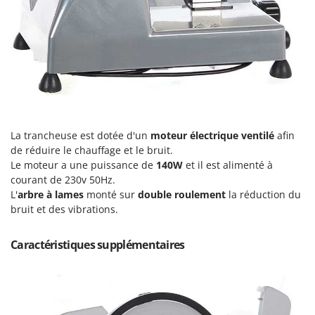
Tondeuses autoportées
Lampacrescia - MGM
Tondeuses débroussailleuses thermiques
Landxcape
Trancheuses
LAR Casalinghi
Trancheuses de sol
Lavor
Transpalettes
Linea VZ
Treuils de débardage
Lisam
Tronçonneuses
Lotusgrill
La trancheuse est dotée d'un
moteur électrique ventilé
afin
de réduire le chauffage et le bruit.
V
M
Le moteur a une puissance de
140W
et il est alimenté à
Vêtements de Sécurité
M.A.I.BO.
courant de 230v 50Hz.
Vibroculteurs à tracteur
L'
arbre à lames
monté sur
double roulement
la réduction du
Macom
bruit et des vibrations.
Macte Ovens
Makita
Caractéristiques supplémentaires
MAMMAMIA
Marcato
Marina Systems