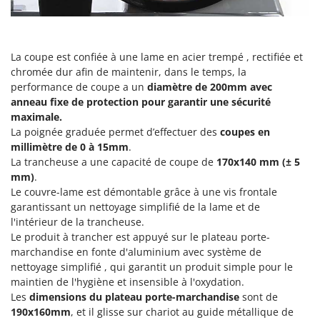
Pulvérisateurs
GRIFO
Pulvérisateurs portés
GVS
GYS
La coupe est confiée à une lame en acier trempé , rectifiée et
R
Rafraîchisseurs d'air par évaporation
chromée dur afin de maintenir, dans le temps, la
H
performance de coupe a un
diamètre de 200mm avec
Rampes de chargement en aluminium
Hailo
anneau fixe de protection pour garantir une sécurité
Râpes à fromage électriques
maximale.
Helvi
Râteaux pour tracteur
La poignée graduée permet d’effectuer des
coupes en
Henx
millimètre de 0 à 15mm
.
Remplisseuses
HiKOKI
La trancheuse a une capacité de coupe de
170x140 mm (± 5
Robots nettoyeurs de piscine
mm)
.
Honda
Le couvre-lame est démontable grâce à une vis frontale
Robots Tondeuses
garantissant un nettoyage simplifié de la lame et de
I
Rogneuses de souches
l'intérieur de la trancheuse.
Idromatic
Le produit à trancher est appuyé sur le plateau porte-
Rouleaux pour tracteur
Il-Tec
marchandise en fonte d'aluminium avec système de
Imperia
nettoyage simplifié , qui garantit un produit simple pour le
S
Scies à os
maintien de l'hygiène et insensible à l'oxydation.
Infaco
Les
dimensions du plateau porte-marchandise
sont de
Scies à Ruban
Intec
190x160mm
, et il glisse sur chariot au guide métallique de