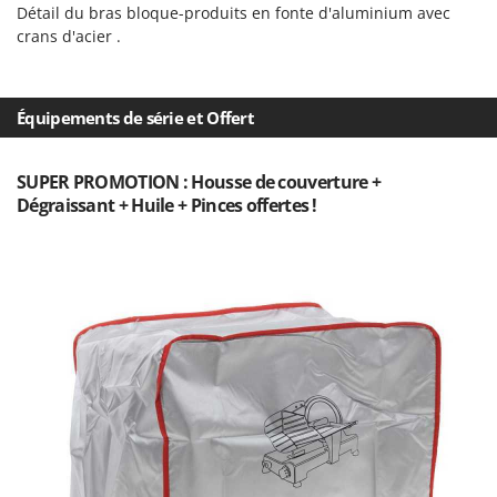
N
New O.M.R.A.
Détail du bras bloque-produits en fonte d'aluminium avec
crans d'acier .
Nilfisk
Ninja
Novatec
Équipements de série et Offert
Novital
NuAir
SUPER PROMOTION : Housse de couverture +
Dégraissant + Huile + Pinces offertes !
NuovaFac
O
Officine Savioli
Oliviero
Olix
OMA
Omas
Ompagrill
Ooni