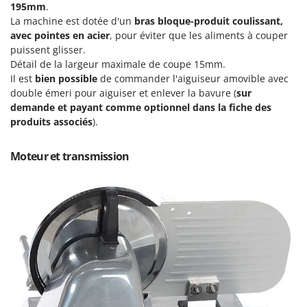
Scies alternatives à batterie
195mm
.
Intex
La machine est dotée d'un
bras bloque-produit coulissant,
Scies de jardin télescopiques
Italyco
avec pointes en acier
, pour éviter que les aliments à couper
Sécateurs électriques à batterie
puissent glisser.
ITM
Détail de la largeur maximale de coupe 15mm.
Sécateurs et Échenilloirs manuels
Il est
bien possible
de commander l'aiguiseur amovible avec
J
Sécateurs pneumatiques
JOLLY ITALIA
double émeri pour aiguiser et enlever la bavure (
sur
Semoirs et Épandeurs d'engrais
demande et payant comme optionnel dans la fiche des
K
produits associés
).
Socs pour tracteur
KAAZ
Souffleurs aspirateurs pour Feuilles
Karcher
Moteur et transmission
Soufreuses - Poudreuses à dos
Kasco
Soufreuses - Poudreuses pour tracteur
Kemper
Keter
T
Taille-haies
KitchenAid
Taille-haies à bras pour tracteur
Komo
Tarières
L
Tondeuses à Gazon
Laica