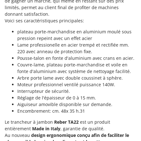
de gagner un marché, qui même en restant sur des prix
Machines pour la transformation des fruits
Famur
limités, permet au client final de profiter de machines
Machines sous vide
donnant satisfaction.
FARMER
Voici ses caractéristiques principales:
Motobineuses
FBC
Motoculteurs
plateau porte-marchandise en aluminium moulé sous
Ferrari Group
pression repeint avec un effet acier
Motofaucheuses
Ferroni
Lame professionelle en acier trempé et rectifiée mm.
Motopompes pour irrigation
220 avec anneau de protection fixe.
Ferrua
Pousse-talon en fonte d'aluminium avec crans en acier.
Moulins à céréales électriques
FIAC
Couvre-lame, plateau porte-marchandise et voile en
Moulins à farine
FIEM
fonte d'aluminium avec système de nettoyage facilité.
Arbre porte lame avec double coussinet à sphère.
Fimar
N
Moteur professionnel ventilé puissance 140W.
Nettoyeurs et Balais à vapeur
FINI
Interrupteur de sécurité.
Nettoyeurs haute pression
Réglage de l'épaisseur de 0 à 15 mm.
Fiorentini
Aiguiseur amovible disponible sur demande.
Nettoyeurs tapis, moquettes et tapisseries
Fiskars
Encombrement: cm. 48x 35 h.31
Flymo
P
Le trancheur à jambon
Reber TA22
est un produit
Peignes vibreurs et Secoueurs à olives
Fontana Forni
entièrement
Made in Italy
, garantie de qualité.
Pelles rétros pour tracteur
Au nouveau
design ergonomique
conçu afin de
faciliter le
Forest Master