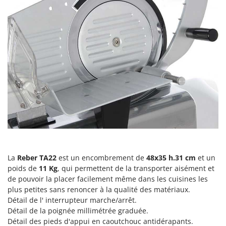
Master
Mastercook
Masterpro
McCulloch
MCH
Michelin
Mille
Minox
Mockmill
More than chef
MOSA
La
Reber TA22
est un encombrement de
48x35 h.31 cm
et un
poids de
11 Kg
, qui permettent de la transporter aisément et
MOVA
de pouvoir la placer facilement même dans les cuisines les
Mowox
plus petites sans renoncer à la qualité des matériaux.
Détail de l' interrupteur marche/arrêt.
MTD
Détail de la poignée millimétrée graduée.
Détail des pieds d'appui en caoutchouc antidérapants.