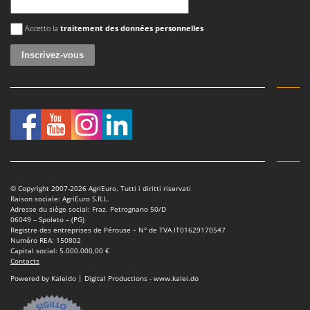
Une erreur est survenue
Accetto la
traitement des données personnelles
© Copyright 2007-2026 AgriEuro. Tutti i diritti riservati
Raison sociale: AgriEuro S.R.L.
Adresse du siège social: Fraz. Petrognano 50/D
06049 – Spoleto – (PG)
Registre des entreprises de Pérouse – N° de TVA IT01629170547
Numéro REA: 150802
Capital social: 5.000.000,00 €
Contacts
Powered by Kaleido | Digital Productions - www.kalei.do