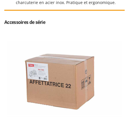
Resto Italia
charcuterie en acier inox. Pratique et ergonomique.
Ribimex
Ripartrak
Accessoires de série
Ritter
River Systems
Robomow
Rossofuoco
Rover Pompe
Royal Food
Ryobi
S
S.T.P.
Santos
Sbaraglia
Schnitzer