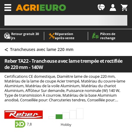
-1
Retour gratuit 30
Réparation
Pièces de
A
A
jrs
après‑vente
rechange
Abris de jardin
ABAC
<
Accessoires pour tracteurs tondeuses autoportés
AgriEuro Premium
Trancheuses avec lame 220 mm
Aérateurs Scarificateurs pour gazon
AgriEuro TOP-LINE
Reber TA22 - Trancheuse avec lame trempée et rectifiée
Arracheuses de pommes de terre pour tracteur
AGT
de 220 mm - 140W
Aspirateurs - Balais Électriques
Aima
Certifications CE domestique, Diamètre lame de coupe 220 mm,
Matériau de la lame de coupe Acier trempé, Matériau du couvre-lame
Aspirateurs à cendres
Airmec
Aluminium, Matériau de la voile Aluminium, Matériau du chariot
Aluminium, Affûteur Sur demande, Puissance nominale (W) 140 W,
Aspirateurs à feuilles sur roues
AL-KO
Type de transmission À courroie, Matériau de la base Aluminium
anodisé, Conseillée pour: Charcuteries tendres, Conseillée pour:
Aspirateurs de piscine
ALA 2000
Charcuteries affinées
Aspirateurs Multifonctions
Alce
Atomiseurs agricoles pour tracteurs
Alpina
7,8
Hobby
Atomiseurs pour traitements
Ama