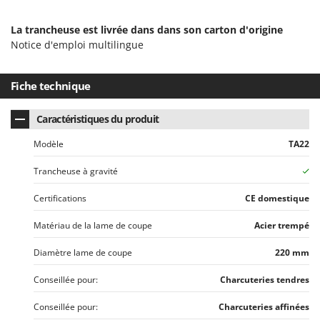
Seven Italy
Shark
La trancheuse est livrée dans dans son carton d'origine
Notice d'emploi multilingue
Silky
Simatech
Fiche technique
Sirman
Skil
Caractéristiques du produit
Smartwood
Modèle
TA22
Smeg
Trancheuse à gravité
Snapper
Certifications
CE domestique
Solidur
Spice Electronics
Matériau de la lame de coupe
Acier trempé
Spiralmac
Diamètre lame de coupe
220 mm
Spring Protezione
Conseillée pour:
Charcuteries tendres
Spyro
Stanley
Conseillée pour:
Charcuteries affinées