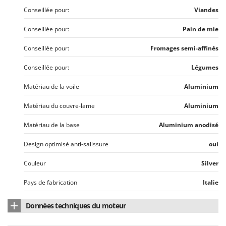
Stiga
Conseillée pour:
Viandes
Stocker
Conseillée pour:
Pain de mie
Sunseeker
Conseillée pour:
Fromages semi-affinés
T
Tecla
Conseillée pour:
Légumes
TecnoGen
Matériau de la voile
Aluminium
Tellarini Pompe
Matériau du couvre-lame
Aluminium
Telwin
Matériau de la base
Aluminium anodisé
Tenco
Tineco
Design optimisé anti-salissure
oui
Titania
Couleur
Silver
Tornado
Pays de fabrication
Italie
Tre Spade
Trev - Abrek - TecnoVIR
Données techniques du moteur
Trotec
Type de moteur
Électrique monophasé