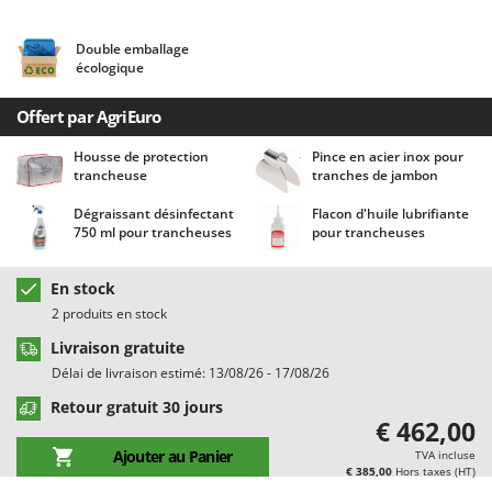
Chaudrons électriques pour polenta
Barbieri
Cisailles à gazon à batterie
Batavia
Double emballage
écologique
Cisailles taille-haies manuelles
Benassi
Climatiseurs
Beper
Offert par AgriEuro
Compresseurs d'air électriques
Berkel
Housse de protection
Pince en acier inox pour
trancheuse
tranches de jambon
Compresseurs pour la récolte des olives et la taille
Bernardi
Coupe-bordures - Trimmers
Bertolini Pumps
Dégraissant désinfectant
Flacon d'huile lubrifiante
750 ml pour trancheuses
pour trancheuses
Coupe-branches
Besser Vacuum
Couveuses à œufs
Bestway
En stock
Cultivateurs Tiller à ressorts - Extirpateurs
Beta tools
2 produits en stock
Bissell
Livraison gratuite
D
Débroussailleuses
Délai de livraison estimé: 13/08/26 - 17/08/26
Black & Decker
Décompacteurs agricoles
Retour gratuit 30 jours
BlackStone
€ 462,00
Découpeurs plasma
Blue Bird
Ajouter au Panier
TVA incluse
Déplaqueuses de gazon
€ 385,00
Hors taxes (HT)
Bomet