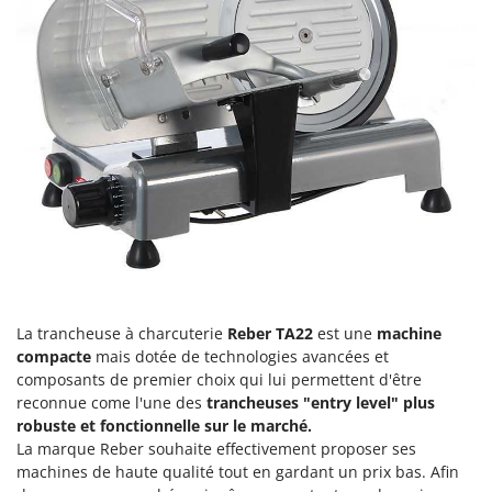
Groupes électrogènes
E
Gyrobroyeurs à lame pour tracteur
EcoFlow
Edilmark
H
Haches - Cognées et Hachettes
Effeuno
Hachoirs à viande
Einhell
Herses à Dents
Elegen
Herses Rotatives
Energy Gruppi
Enotecnica Pillan
L
Lames à neige
Eschenfelder
Lames niveleuses pour tracteur
EuroMech
La trancheuse à charcuterie
Reber TA22
est une
machine
Lave-vitres
Eurosystems
compacte
mais dotée de technologies avancées et
Lieuses électriques pour vignes
composants de premier choix qui lui permettent d'être
F
reconnue come l'une des
trancheuses "entry level" plus
FAC
M
robuste et fonctionnelle sur le marché.
Machines à pâtes
Fama Industrie
La marque Reber souhaite effectivement proposer ses
Machines de nettoyage pour panneaux photovoltaïques et surfaces vitrées
machines de haute qualité tout en gardant un prix bas. Afin
Famag