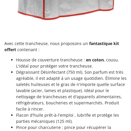
Oriental Koshin
Outdoorchef
P
Palazzetti
Palumbo Pavi
Avec cette trancheuse, nous proposons un
fantastique kit
Partisani
offert
contenant :
Paterlini
Housse de couverture trancheuse :
en coton
, cousu.
Philips
L'idéal pour protéger votre trancheuse.
Dégraissant Désinfectant (750 ml). Son parfum est très
Pramac
agréable, il est adapté à un usage quotidien. Élimine les
Prismafood
saletés huileuses et le gras de n'importe quelle surface
lavable (acier, lames et plastique). Idéal pour le
R
nettoyage de trancheuses et d'appareils alimentaires,
R.G.V.
réfrigérateurs, boucheries et supermarchés. Produit
Rato
facile à rincer.
Flacon d'huile prêt-à-l'emploi , lubrifie et protège les
Reber
parties mécaniques (125 ml).
Redback
Pince pour charcuterie : pince pour récupérer la