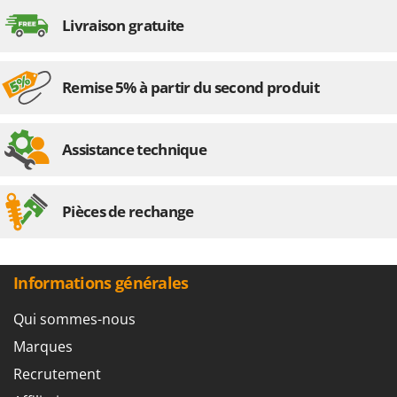
Temps de montage
Prêt à l'emploi
Worx
Livraison gratuite
Y
Yard Force
Remise 5% à partir du second produit
Z
Zanon
Zephir
Assistance technique
ZGrills
Zodiac
Pièces de rechange
Zomax
Informations générales
Qui sommes-nous
Marques
Recrutement