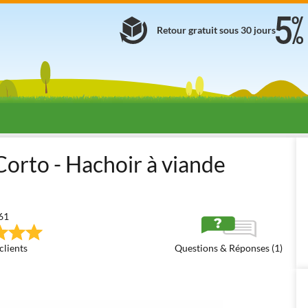
Retour gratuit sous 30 jours
nde
Hachoirs à viande électriques professionnels
Reber 10024 N
orto - Hachoir à viande
61
clients
Questions & Réponses (1)