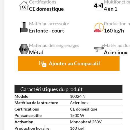
Certifications
Multifonctio
CE domestique
4 en 1
Matériau accessoire
Production h
En fonte - court
160 kg/h
Matériau des engrenages
Matériau du 
Métal
Acier inox
Ajouter au Comparatif
Caractéristiques du produit
Modèle
10024 N
Matériau de la structure
Acier inox
Certifications
CE domestique
Puissance utile
1500 W
Activation
Monophasé 230V
Production horaire
160 kg/h