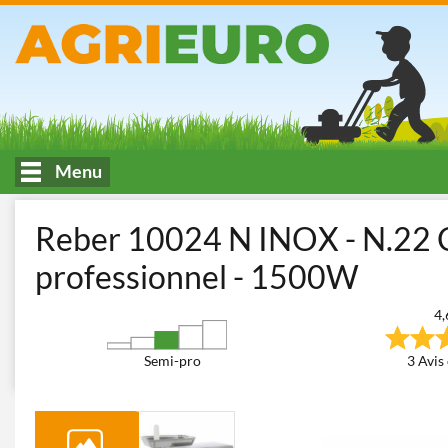
Menu
Accueil
Cuisine et transformation des aliments
Hachoirs à via
Reber 10024 N INOX - N.22 C
professionnel - 1500W
4,
Semi-pro
3 Avis 