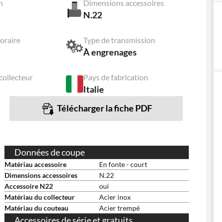
n
Dimensions accessoires
N.22
oraire
Type de transmission
À engrenages
collecteur
Pays de fabrication
Italie
Télécharger la fiche PDF
Données de coupe
Matériau accessoire
En fonte - court
Dimensions accessoires
N.22
Accessoire N22
oui
Matériau du collecteur
Acier inox
Matériau du couteau
Acier trempé
Accessoires de série et gratuits