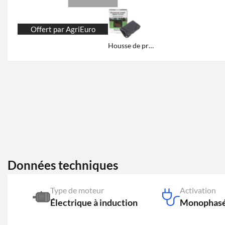
Offert par AgriEuro
Housse de protection et remisage
Données techniques
Type de moteur
Activation
Électrique à induction
Monophasé