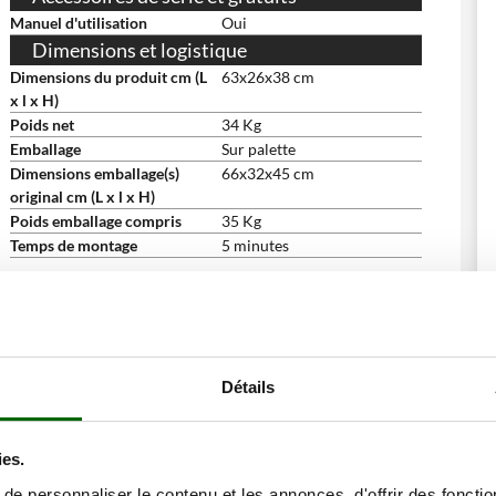
Manuel d'utilisation
Oui
Dimensions et logistique
Dimensions du produit cm (L
63x26x38 cm
x l x H)
Poids net
34 Kg
Emballage
Sur palette
Dimensions emballage(s)
66x32x45 cm
original cm (L x l x H)
Poids emballage compris
35 Kg
Temps de montage
5 minutes
ne remise
Détails
ies.
e personnaliser le contenu et les annonces, d'offrir des fonctio