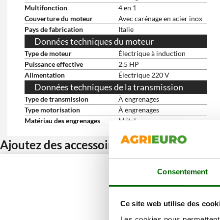
Multifonction
4 en 1
Couverture du moteur
Avec carénage en acier inox
Pays de fabrication
Italie
Données techniques du moteur
Type de moteur
Électrique à induction
Puissance effective
2.5 HP
Alimentation
Électrique 220 V
Données techniques de la transmission
Type de transmission
À engrenages
Type motorisation
À engrenages
Matériau des engrenages
Métal
Ajoutez des accessoires et bénéficiez d’u
Consentement
Ce site web utilise des cook
Les cookies nous permettent d