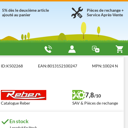
5% dès le deuxième article
Pièces de rechange +
ajouté au panier
Service Après-Vente
ID:
K502268
EAN:
8013152100247
MPN:
10024 N
7,8
/10
Catalogue Reber
SAV & Pièces de rechange
En stock
1 produit En Stock