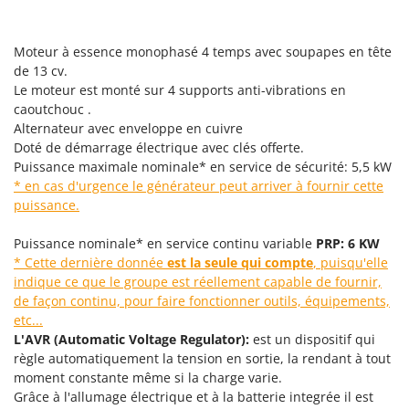
Perches Élagueuses
Francini
Pétrins à Spirale
Moteur à essence monophasé 4 temps avec soupapes en tête
G
Piscines
G3 Ferrari
de 13 cv.
Planteuses de pommes de terre pour tracteur
Le moteur est monté sur 4 supports anti-vibrations en
Gardena
caoutchouc .
Plateaux de coupe pour tracteur
Garofalo
Alternateur avec enveloppe en cuivre
Plumeuses
Doté de démarrage électrique avec clés offerte.
GeoTech
Puissance maximale nominale* en service de sécurité: 5,5 kW
Pompes d'irrigation à tracteur
GeoTech Pro
* en cas d'urgence le générateur peut arriver à fournir cette
Pompes de transfert
Gierre
puissance.
Pompes immergées électriques
Ginko - MGM
Puissance nominale* en service continu variable
PRP: 6 KW
Postes à souder
Gipeco
* Cette dernière donnée
est la seule qui compte
, puisqu'elle
Poussoirs à saucisse
indique ce que le groupe est réellement capable de fournir,
Girmi
de façon continu, pour faire fonctionner outils, équipements,
Power Stations - Batteries - Centrales électriques portables
GRAEF
etc...
Presses à pellets
L'AVR (Automatic Voltage Regulator):
est un dispositif qui
Gre
règle automatiquement la tension en sortie, la rendant à tout
Pressoirs à fruits
GreenBay
moment constante même si la charge varie.
Pressoirs à Raisin
Greenworks
Grâce à l'allumage électrique et à la batterie integrée il est