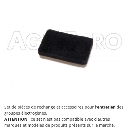
Stiga
Stocker
Sunseeker
T
Tecla
TecnoGen
Tellarini Pompe
Telwin
Tenco
Tineco
Titania
Tornado
Tre Spade
Set de pièces de rechange et accessoires pour l'
entretien
des
groupes électrogènes.
Trev - Abrek - TecnoVIR
ATTENTION
: ce set n'est pas compatible avec d'autres
Trotec
marques et modèles de produits présents sur le marché.