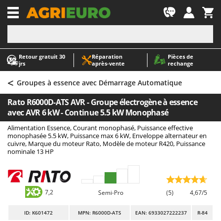
-1
Retour gratuit 30
Réparation
Pièces de
A
A
jrs
après‑vente
rechange
Abris de jardin
ABAC
<
Accessoires pour tracteurs tondeuses autoportés
AgriEuro Premium
Groupes à essence avec Démarrage Automatique
Aérateurs Scarificateurs pour gazon
AgriEuro TOP-LINE
Rato R6000D-ATS AVR - Groupe électrogène à essence
Arracheuses de pommes de terre pour tracteur
AGT
avec AVR 6 kW - Continue 5.5 kW Monophasé
Aspirateurs - Balais Électriques
Aima
Alimentation Essence, Courant monophasé, Puissance effective
monophasée 5.5 kW, Puissance max 6 kW, Enveloppe alternateur en
Aspirateurs à cendres
Airmec
cuivre, Marque du moteur Rato, Modèle de moteur R420, Puissance
nominale 13 HP
Aspirateurs à feuilles sur roues
AL-KO
Aspirateurs de piscine
ALA 2000
Aspirateurs Multifonctions
Alce
7,2
Semi-Pro
(5)
4,67/5
Atomiseurs agricoles pour tracteurs
Alpina
Atomiseurs pour traitements
Ama
ID
: K601472
MPN: R6000D-ATS
EAN: 6933027222237
R-84