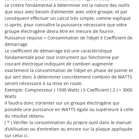
Master
Le critère fondamental à déterminer est la nature des outils
que vous avez besoin d’alimenter avec votre groupe, et par
Mastercook
conséquent effectuer un calcul très simple, comme expliqué
Masterpro
ci-après, pour connaître la puissance nécessaire que votre
groupe électrogène devra être en mesure de fournir.
McCulloch
Puissance requise = Consommation de l’objet X Coefficient de
MCH
démarrage
Michelin
Le coefficient de démarrage est une caractéristique
fondamentale pour tout instrument qui fonctionne par
Mille
courant électrique indiquant de combien augmente
Minox
exactement la consommation de l’objet en phase de pointe et
qui sert donc à déterminer concrètement combien de WATTS
Mockmill
seront nécessaire à sa mise en route.
More than chef
Exemple: Compresseur ( 1500 Watts ) X Coefficient ( 2 ) = 3000
Watts
MOSA
Il faudra donc s’orienter sur un groupe électrogène qui
MOVA
possède une puissance en WATTS égale ou supérieure à celle
Mowox
du résultat obtenu.
( * ) Vérifier la consommation du propre outil dans le manuel
MTD
d’utilisation ou d’entretien ou encore sur la plaque appliquée
sur celui-ci.