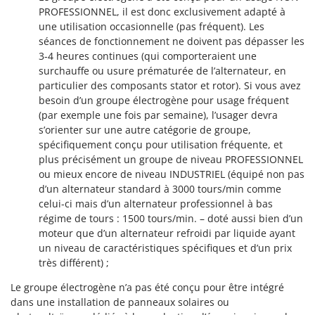
Resto Italia
PROFESSIONNEL, il est donc exclusivement adapté à
une utilisation occasionnelle (pas fréquent). Les
Ribimex
séances de fonctionnement ne doivent pas dépasser les
Ripartrak
3-4 heures continues (qui comporteraient une
Ritter
surchauffe ou usure prématurée de l’alternateur, en
particulier des composants stator et rotor). Si vous avez
River Systems
besoin d’un groupe électrogène pour usage fréquent
Robomow
(par exemple une fois par semaine), l’usager devra
s’orienter sur une autre catégorie de groupe,
Rossofuoco
spécifiquement conçu pour utilisation fréquente, et
Rover Pompe
plus précisément un groupe de niveau PROFESSIONNEL
ou mieux encore de niveau INDUSTRIEL (équipé non pas
Royal Food
d’un alternateur standard à 3000 tours/min comme
Ryobi
celui-ci mais d’un alternateur professionnel à bas
régime de tours : 1500 tours/min. – doté aussi bien d’un
S
moteur que d’un alternateur refroidi par liquide ayant
S.T.P.
un niveau de caractéristiques spécifiques et d’un prix
Santos
très différent) ;
Sbaraglia
Le groupe électrogène n’a pas été conçu pour être intégré
Schnitzer
dans une installation de panneaux solaires ou