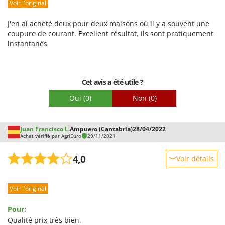
Voir l'original
Prestations
Facilité d'utilisation
J'en ai acheté deux pour deux maisons où il y a souvent une
Qualité / Prix
coupure de courant. Excellent résultat, ils sont pratiquement
instantanés
Facilité de montage
Emballage
Cet avis a été utile ?
Oui
(0)
Non
(0)
Juan Francisco L.
Ampuero (Cantabria)
28/04/2022
Achat vérifié par AgriEuro
29/11/2021
4,0
Voir détails
Robustesse
Voir l'original
Prestations
Facilité d'utilisation
Pour:
Qualité / Prix
Qualité prix très bien.