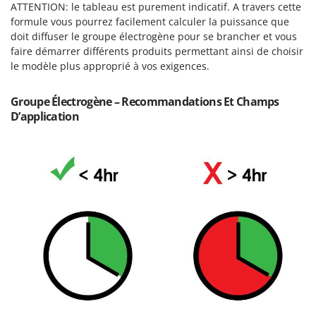
N
ATTENTION: le tableau est purement indicatif. A travers cette
New O.M.R.A.
formule vous pourrez facilement calculer la puissance que
Nilfisk
doit diffuser le groupe électrogène pour se brancher et vous
Ninja
faire démarrer différents produits permettant ainsi de choisir
le modèle plus approprié à vos exigences.
Novatec
Novital
Groupe Électrogène – Recommandations Et Champs
NuAir
D’application
NuovaFac
O
Officine Savioli
Oliviero
Olix
OMA
Omas
Ompagrill
Ooni