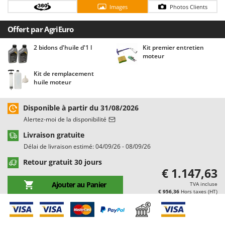
Chaudrons électriques pour polenta
Barbieri
Images
Photos Clients
Cisailles à gazon à batterie
Batavia
Offert par AgriEuro
Cisailles taille-haies manuelles
Benassi
2 bidons d'huile d'1 l
Kit premier entretien
Climatiseurs
Beper
moteur
Compresseurs d'air électriques
Berkel
Kit de remplacement
Compresseurs pour la récolte des olives et la taille
Bernardi
huile moteur
Coupe-bordures - Trimmers
Bertolini Pumps
Disponible à partir du 31/08/2026
Coupe-branches
Besser Vacuum
Alertez-moi de la disponibilité
Couveuses à œufs
Bestway
Livraison gratuite
Cultivateurs Tiller à ressorts - Extirpateurs
Beta tools
Délai de livraison estimé: 04/09/26 - 08/09/26
Bissell
Retour gratuit 30 jours
D
€ 1.147,63
Débroussailleuses
Black & Decker
Ajouter au Panier
TVA incluse
Décompacteurs agricoles
BlackStone
€ 956,36
Hors taxes (HT)
Découpeurs plasma
Blue Bird
Déplaqueuses de gazon
Bomet