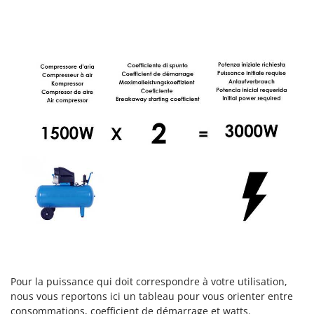
Tondeuses autoportées
Lampacrescia - MGM
Tondeuses débroussailleuses thermiques
Landxcape
Trancheuses
LAR Casalinghi
Trancheuses de sol
Lavor
Transpalettes
Linea VZ
Treuils de débardage
Lisam
Tronçonneuses
Lotusgrill
V
M
Vêtements de Sécurité
M.A.I.BO.
Vibroculteurs à tracteur
Macom
Macte Ovens
Makita
MAMMAMIA
Marcato
Pour la puissance qui doit correspondre à votre utilisation,
nous vous reportons ici un tableau pour vous orienter entre
Marina Systems
consommations, coefficient de démarrage et watts.