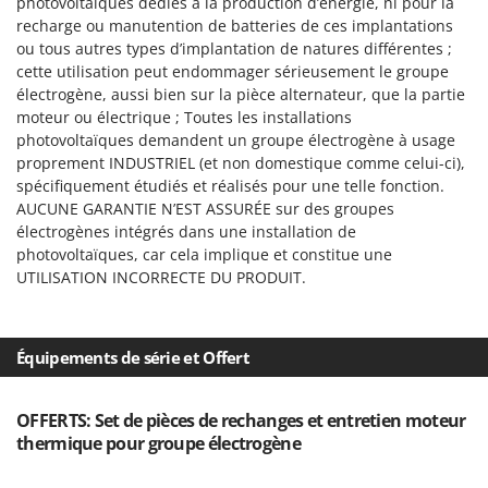
photovoltaïques dédiés à la production d’énergie, ni pour la
Seven Italy
recharge ou manutention de batteries de ces implantations
Shark
ou tous autres types d’implantation de natures différentes ;
cette utilisation peut endommager sérieusement le groupe
Silky
électrogène, aussi bien sur la pièce alternateur, que la partie
Simatech
moteur ou électrique ; Toutes les installations
Sirman
photovoltaïques demandent un groupe électrogène à usage
proprement INDUSTRIEL (et non domestique comme celui-ci),
Skil
spécifiquement étudiés et réalisés pour une telle fonction.
Smartwood
AUCUNE GARANTIE N’EST ASSURÉE sur des groupes
électrogènes intégrés dans une installation de
Smeg
photovoltaïques, car cela implique et constitue une
Snapper
UTILISATION INCORRECTE DU PRODUIT.
Solidur
Spice Electronics
Équipements de série et Offert
Spiralmac
Spring Protezione
OFFERTS: Set de pièces de rechanges et entretien moteur
Spyro
thermique pour groupe électrogène
Stanley