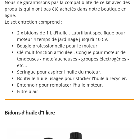
Nous ne garantissons pas la compatibilité de ce kit avec des
Troy-Bilt
produits qui n'ont pas été achetés dans notre boutique en
ligne.
U
Udor
Le set entretien comprend :
Unger
2 x bidons de 1 L d'huile . Lubrifiant spécifique pour
moteur 4 temps de jardinage jusqu'à 10 CV.
V
Bougie professionnelle pour le moteur.
Verdemax
Clé multifonction articulée . Conçue pour moteur de
Vesco
tondeuses - motofaucheuses - groupes électrogènes -
etc...
Volpi
Seringue pour aspirer l'huile du moteur.
Bouteille huile usagée pour stocker l'huile à recycler.
W
Entonnoir pour remplacer l'huile moteur.
Waldner
Filtre à air .
Weber
WIDU
Bidons d'huile d'1 litre
Wiper EcoRobot
Wolf Garten
Wortex