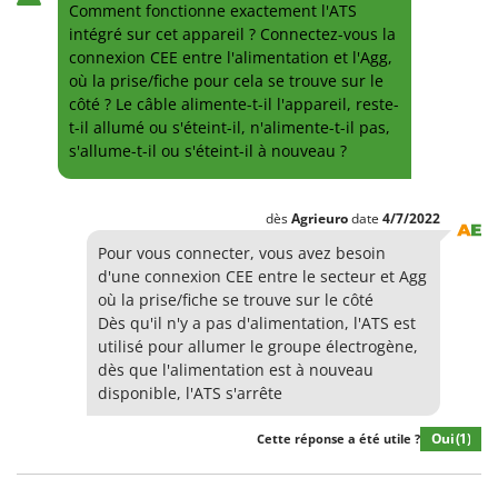
Comment fonctionne exactement l'ATS
intégré sur cet appareil ? Connectez-vous la
connexion CEE entre l'alimentation et l'Agg,
où la prise/fiche pour cela se trouve sur le
côté ? Le câble alimente-t-il l'appareil, reste-
t-il allumé ou s'éteint-il, n'alimente-t-il pas,
s'allume-t-il ou s'éteint-il à nouveau ?
dès
Agrieuro
date
4/7/2022
Pour vous connecter, vous avez besoin
d'une connexion CEE entre le secteur et Agg
où la prise/fiche se trouve sur le côté
Dès qu'il n'y a pas d'alimentation, l'ATS est
utilisé pour allumer le groupe électrogène,
dès que l'alimentation est à nouveau
disponible, l'ATS s'arrête
Oui
(1)
Cette réponse a été utile ?