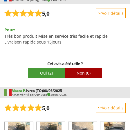
5,0
Voir détails
Robustesse
Pour:
Prestations
Très bon produit Mise en service très facile et rapide
Facilité d'utilisation
Livraison rapide sous 15jours
Qualité / Prix
Facilité de montage
Cet avis a été utile ?
Emballage
Oui
(2)
Non
(0)
Marco P.
Ivrea (TO)
08/06/2025
Achat vérifié par AgriEuro
30/05/2025
5,0
Voir détails
Robustesse
Prestations