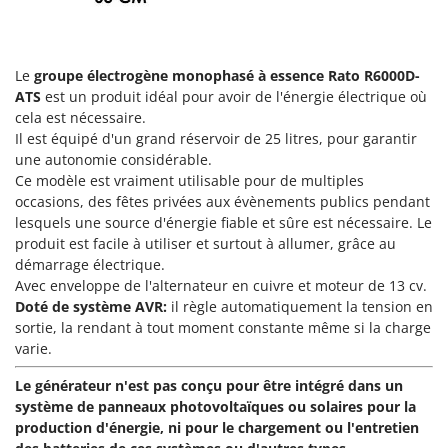
Groupes électrogènes
E
Gyrobroyeurs à lame pour tracteur
EcoFlow
Edilmark
Le
groupe électrogène monophasé à essence Rato
R6000D-
H
ATS
est un produit idéal pour avoir de l'énergie électrique où
Haches - Cognées et Hachettes
Effeuno
cela est nécessaire.
Hachoirs à viande
Einhell
Il est équipé d'un grand réservoir de 25 litres, pour garantir
Herses à Dents
une autonomie considérable.
Elegen
Ce modèle est vraiment utilisable pour de multiples
Herses Rotatives
Energy Gruppi
occasions, des fêtes privées aux évènements publics pendant
lesquels une source d'énergie fiable et sûre est nécessaire. Le
Enotecnica Pillan
L
produit est facile à utiliser et surtout à allumer, grâce au
Lames à neige
Eschenfelder
démarrage électrique.
Lames niveleuses pour tracteur
EuroMech
Avec enveloppe de l'alternateur en cuivre et moteur de 13 cv.
Doté de système AVR:
il règle automatiquement la tension en
Lave-vitres
Eurosystems
sortie, la rendant à tout moment constante même si la charge
Lieuses électriques pour vignes
varie.
F
FAC
M
Le générateur n'est pas conçu pour être intégré dans un
Machines à pâtes
Fama Industrie
système de panneaux photovoltaïques ou solaires pour la
Machines de nettoyage pour panneaux photovoltaïques et surfaces vitrées
production d'énergie, ni pour le chargement ou l'entretien
Famag