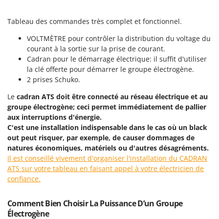
Scies alternatives à batterie
Intex
Scies de jardin télescopiques
Tableau des commandes très complet et fonctionnel.
Italyco
Sécateurs électriques à batterie
ITM
VOLTMÈTRE pour contrôler la distribution du voltage du
Sécateurs et Échenilloirs manuels
courant à la sortie sur la prise de courant.
J
Cadran pour le démarrage électrique: il suffit d'utiliser
Sécateurs pneumatiques
JOLLY ITALIA
la clé offerte pour démarrer le groupe électrogène.
Semoirs et Épandeurs d'engrais
2 prises Schuko.
K
Socs pour tracteur
KAAZ
Le
cadran ATS doit être connecté au réseau électrique et au
Souffleurs aspirateurs pour Feuilles
groupe électrogène; ceci permet immédiatement de pallier
Karcher
aux interruptions d'énergie.
Soufreuses - Poudreuses à dos
Kasco
C'est une installation indispensable dans le cas où un black
Soufreuses - Poudreuses pour tracteur
Kemper
out peut risquer, par exemple, de causer dommages de
natures économiques, matériels ou d'autres désagréments.
Keter
T
Il est conseillé vivement d'organiser l'installation du CADRAN
Taille-haies
KitchenAid
ATS sur votre tableau en faisant appel à votre électricien de
Taille-haies à bras pour tracteur
confiance.
Komo
Tarières
L
Comment Bien Choisir La Puissance D’un Groupe
Tondeuses à Gazon
Laica
Électrogène