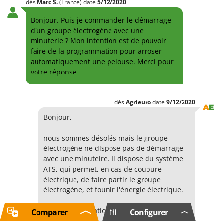
dès
Marc
S.
(France)
date
5/12/2020
Bonjour. Puis-je commander le démarrage
d'un groupe électrogène avec une
minuterie ? Mon intention est de pouvoir
faire de la programmation pour arroser
automatiquement une pelouse. Merci pour
votre réponse.
dès
Agrieuro
date
9/12/2020
Bonjour,
nous sommes désolés mais le groupe
électrogène ne dispose pas de démarrage
avec une minuteire. Il dispose du système
ATS, qui permet, en cas de coupure
électrique, de faire partir le groupe
électrogène, et founir l'énergie électrique.
Cordiales Salutations
Comparer
Configurer