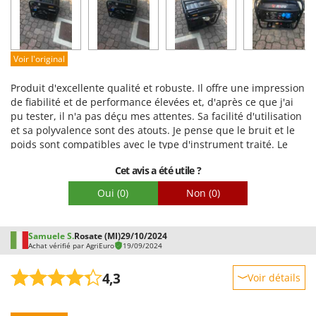
Facilité d'utilisation
Qualité / Prix
Facilité de montage
Voir l'original
Emballage
Produit d'excellente qualité et robuste. Il offre une impression
de fiabilité et de performance élevées et, d'après ce que j'ai
pu tester, il n'a pas déçu mes attentes. Sa facilité d'utilisation
et sa polyvalence sont des atouts. Je pense que le bruit et le
poids sont compatibles avec le type d'instrument traité. Le
lanceur à rappel est précis et fluide. La capacité du réservoir
Cet avis a été utile ?
est élevée. En tant que système d'alimentation, il remplit
parfaitement son rôle. Panneau ATS simple et clair. Excellent
Oui
(0)
Non
(0)
régulateur de vitesse. Démarrage automatique précis. Quant
aux accessoires fournis, tous les accessoires nécessaires sont
présents. Personnellement, je l'ai acheté car il démarre
Samuele S.
Rosate (MI)
29/10/2024
automatiquement lorsqu'il détecte une panne de courant
Achat vérifié par AgriEuro
19/09/2024
générale. Et cela se produit avec précision et ponctualité. Très
satisfait de mon achat.
4,3
Voir détails
Robustesse