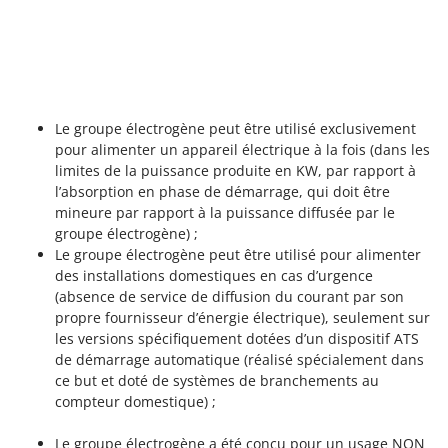
Oriental Koshin
Outdoorchef
P
Palazzetti
Palumbo Pavi
Le groupe électrogène peut être utilisé exclusivement
pour alimenter un appareil électrique à la fois (dans les
Partisani
limites de la puissance produite en KW, par rapport à
Paterlini
l’absorption en phase de démarrage, qui doit être
mineure par rapport à la puissance diffusée par le
Philips
groupe électrogène) ;
Pramac
Le groupe électrogène peut être utilisé pour alimenter
des installations domestiques en cas d’urgence
Prismafood
(absence de service de diffusion du courant par son
propre fournisseur d’énergie électrique), seulement sur
R
R.G.V.
les versions spécifiquement dotées d’un dispositif ATS
de démarrage automatique (réalisé spécialement dans
Rato
ce but et doté de systèmes de branchements au
Reber
compteur domestique) ;
Redback
Le groupe électrogène a été conçu pour un usage NON