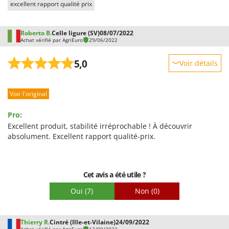
excellent rapport qualité prix
Roberto B.
Celle ligure (SV)
08/07/2022
Achat vérifié par AgriEuro
29/06/2022
5,0
Voir détails
Robustesse
Voir l'original
Prestations
Facilité d'utilisation
Pro:
Qualité / Prix
Excellent produit, stabilité irréprochable ! À découvrir
absolument. Excellent rapport qualité-prix.
Facilité de montage
Emballage
Cet avis a été utile ?
Oui
(7)
Non
(0)
Thierry R.
Cintré (Ille-et-Vilaine)
24/09/2022
Achat vérifié par AgriEuro
13/09/2022