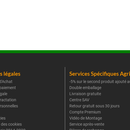
 légales
Services Spécifiques Agr
d'Achat
-5% sur le second produit ajouté a
paiement
Double emballage
gale
Livraison gratuite
tractation
Centre SAV
rsonnelles
Retour gratuit sous 30 jours
Compte Premium
cies
Vidéo de Montage
 des cookies
Service après-vente