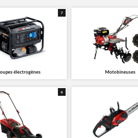
7
oupes électrogènes
Motobineuses
6