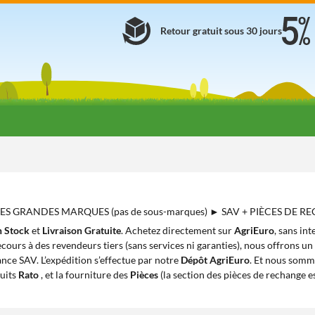
Retour gratuit sous 30 jours
 DES GRANDES MARQUES (pas de sous-marques) ► SAV + PIÈCES DE 
n Stock
et
Livraison Gratuite
. Achetez directement sur
AgriEuro
, sans in
cours à des revendeurs tiers (sans services ni garanties), nous offrons un
ance SAV. L’expédition s’effectue par notre
Dépôt AgriEuro
. Et nous somm
uits
Rato
, et la fourniture des
Pièces
(la section des pièces de rechange e