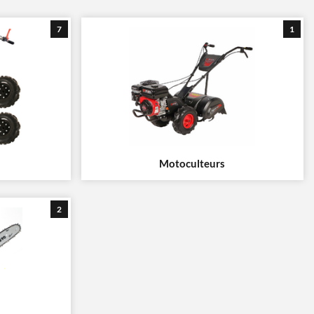
7
1
Motoculteurs
2