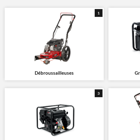
1
Débroussailleuses
Gr
3