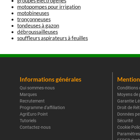
groupes électrogènes
motopompes pour irrigation
motobineuses
tronçonneuses
tondeuses à gazon
débroussailleuses
souffleurs aspirateurs à feuilles
Informations générales
Mentions
Qui sommes-nous
Conditions 
Marques
Moyens de 
Recrutement
Garantie Lé
Programme d'affiliation
Droit de Ré
AgriEuro Point
Données pe
Tutoriels
Sécurité
Contactez-nous
Cookie Poli
Paramètres