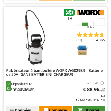
Oriental Koshin
Outdoorchef
8,6
P
Palazzetti
Hobby
Palumbo Pavi
Partisani
(31)
4,68/5
Paterlini
Philips
Pramac
Prismafood
Pulvérisateur à bandoulière WORX WG829E.9 - Batterie
de 20V - SANS BATTERIE NI CHARGEUR
R
€ 93,49
R.G.V.
Disponibilité:
17
€ 88,96
Livraison gratuite
TVA
13 août - 17 août
Rato
Inclus
R-4
Reber
€ 74,13
Hors taxes (HT)
Redback
Données techniques
Comparer
Ajouter