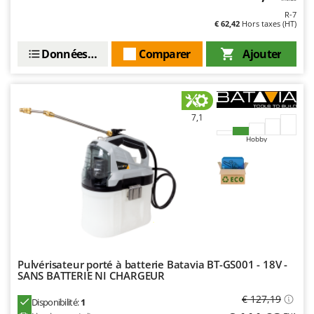
R-7
€ 62,42
Hors taxes (HT)
Données techniques
Comparer
Ajouter
7,1
Hobby
Pulvérisateur porté à batterie Batavia BT-GS001 - 18V -
SANS BATTERIE NI CHARGEUR
€ 127,19
Disponibilité:
1