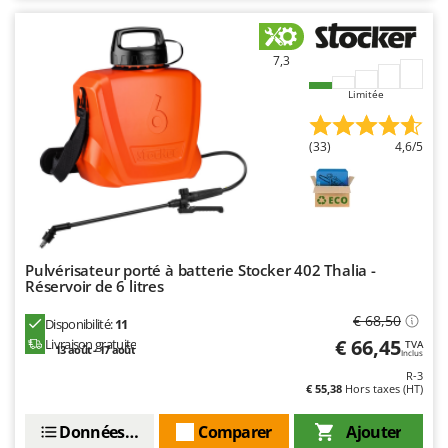
N
New O.M.R.A.
Nilfisk
7,3
Ninja
Limitée
Novatec
Novital
(33)
4,6/5
NuAir
NuovaFac
O
Officine Savioli
Pulvérisateur porté à batterie Stocker 402 Thalia -
Oliviero
Réservoir de 6 litres
Olix
€ 68,50
Disponibilité:
11
OMA
€ 66,45
Livraison gratuite
TVA
13 août - 17 août
Inclus
Omas
R-3
€ 55,38
Hors taxes (HT)
Ompagrill
Ooni
Données techniques
Comparer
Ajouter