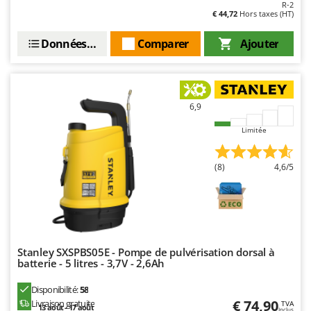
R-2
€ 44,72
Hors taxes (HT)
Données techniques
Comparer
Ajouter
6,9
Limitée
(8)
4,6/5
Stanley SXSPBS05E - Pompe de pulvérisation dorsal à
batterie - 5 litres - 3,7V - 2,6Ah
Disponibilité:
58
€ 74,90
Livraison gratuite
TVA
13 août - 17 août
Inclus