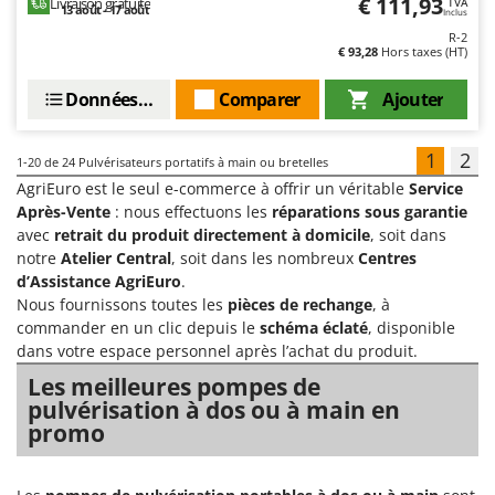
€ 111,93
Livraison gratuite
TVA
13 août - 17 août
Inclus
R-2
€ 93,28
Hors taxes (HT)
Données techniques
Comparer
Ajouter
1
2
1-20
de 24 Pulvérisateurs portatifs à main ou bretelles
AgriEuro est le seul e-commerce à offrir un véritable
Service
Après-Vente
: nous effectuons les
réparations sous garantie
avec
retrait du produit directement à domicile
, soit dans
notre
Atelier Central
, soit dans les nombreux
Centres
d’Assistance AgriEuro
.
Nous fournissons toutes les
pièces de rechange
, à
commander en un clic depuis le
schéma éclaté
, disponible
dans votre espace personnel après l’achat du produit.
Les meilleures pompes de
pulvérisation à dos ou à main en
promo