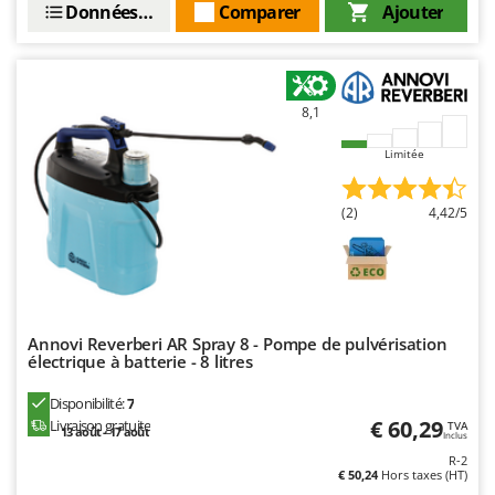
Seven Italy
Données techniques
Comparer
Ajouter
Shark
Silky
Simatech
8,1
Sirman
Limitée
Skil
Smartwood
(2)
4,42/5
Smeg
Snapper
Solidur
Spice Electronics
Annovi Reverberi AR Spray 8 - Pompe de pulvérisation
électrique à batterie - 8 litres
Spiralmac
Disponibilité:
7
Spring Protezione
€ 60,29
Livraison gratuite
TVA
13 août - 17 août
Inclus
Spyro
R-2
Stanley
€ 50,24
Hors taxes (HT)