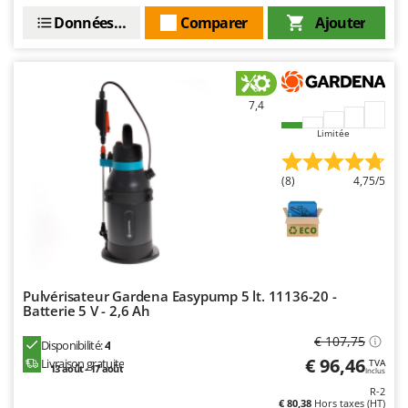
Stiga
Données techniques
Comparer
Ajouter
Stocker
Sunseeker
T
7,4
Tecla
Limitée
TecnoGen
Tellarini Pompe
(8)
4,75/5
Telwin
Tenco
Tineco
Titania
Pulvérisateur Gardena Easypump 5 lt. 11136-20 -
Tornado
Batterie 5 V - 2,6 Ah
Tre Spade
€ 107,75
Disponibilité:
4
€ 96,46
Trev - Abrek - TecnoVIR
Livraison gratuite
TVA
13 août - 17 août
Inclus
Trotec
R-2
€ 80,38
Hors taxes (HT)