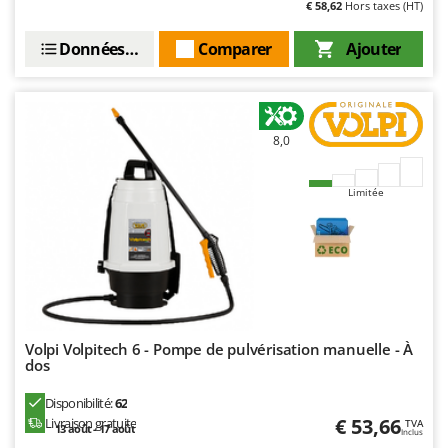
€ 58,62
Hors taxes (HT)
Données techniques
Comparer
Ajouter
8,0
Limitée
Volpi Volpitech 6 - Pompe de pulvérisation manuelle - À
dos
Disponibilité:
62
€ 53,66
Livraison gratuite
TVA
13 août - 17 août
Inclus