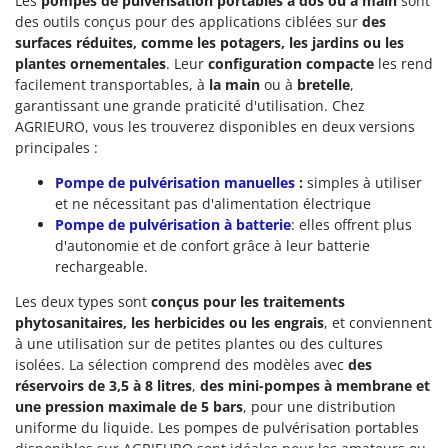
Les
pompes de pulvérisation portables à dos ou à main
sont
des outils conçus pour des applications ciblées sur
des
surfaces réduites, comme les potagers, les jardins ou les
plantes ornementales
. Leur
configuration compacte
les rend
facilement transportables, à
la main
ou à
bretelle
,
garantissant une grande praticité d'utilisation. Chez
AGRIEURO, vous les trouverez disponibles en deux versions
principales :
Pompe de pulvérisation manuelles
:
simples à utiliser
et ne nécessitant pas d'alimentation électrique
Pompe de pulvérisation à batterie
: elles offrent plus
d'autonomie et de confort grâce à leur batterie
rechargeable.
Les deux types sont
conçus pour les traitements
phytosanitaires, les herbicides ou les engrais
, et conviennent
à une utilisation sur de petites plantes ou des cultures
isolées. La sélection comprend des modèles avec
des
réservoirs de 3,5 à 8 litres
,
des mini-pompes à membrane et
une pression maximale de 5 bars
, pour une distribution
uniforme du liquide. Les pompes de pulvérisation portables