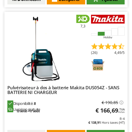
Resto Italia
Ribimex
Ripartrak
7,3
Ritter
Hobby
River Systems
Robomow
(26)
4,49/5
Rossofuoco
Rover Pompe
Royal Food
Ryobi
Pulvérisateur à dos à batterie Makita DUS054Z - SANS
BATTERIE NI CHARGEUR
S
S.T.P.
€ 190,85
Disponibilité:
8
Santos
€ 166,69
Livraison gratuite
TVA
13 août - 17 août
Inclus
Sbaraglia
R-4
€ 138,91
Hors taxes (HT)
Schnitzer