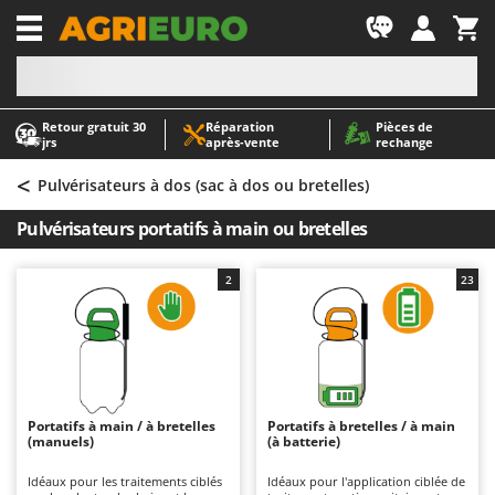
-1
Retour gratuit 30
Réparation
Pièces de
A
A
jrs
après‑vente
rechange
Abris de jardin
ABAC
<
Accessoires pour tracteurs tondeuses autoportés
AgriEuro Premium
Pulvérisateurs à dos (sac à dos ou bretelles)
Aérateurs Scarificateurs pour gazon
AgriEuro TOP-LINE
Pulvérisateurs portatifs à main ou bretelles
Arracheuses de pommes de terre pour tracteur
AGT
Aspirateurs - Balais Électriques
Aima
2
23
Aspirateurs à cendres
Airmec
Aspirateurs à feuilles sur roues
AL-KO
Aspirateurs de piscine
ALA 2000
Aspirateurs Multifonctions
Alce
Portatifs à main / à bretelles
Portatifs à bretelles / à main
(manuels)
(à batterie)
Atomiseurs agricoles pour tracteurs
Alpina
Atomiseurs pour traitements
Ama
Idéaux pour les traitements ciblés
Idéaux pour l'application ciblée de