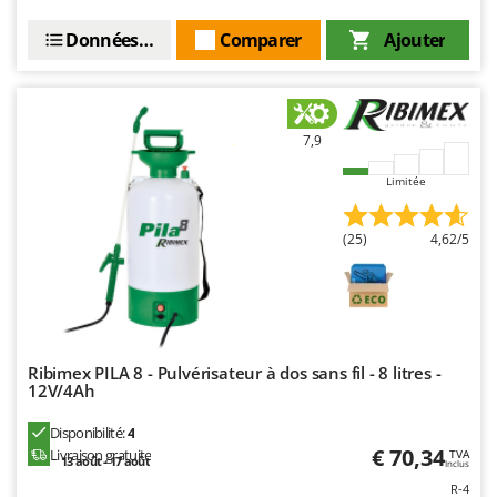
Worx
Données techniques
Comparer
Ajouter
Y
Yard Force
Z
Zanon
7,9
Zephir
Limitée
ZGrills
Zodiac
(25)
4,62/5
Zomax
Ribimex PILA 8 - Pulvérisateur à dos sans fil - 8 litres -
12V/4Ah
Disponibilité:
4
€ 70,34
Livraison gratuite
TVA
13 août - 17 août
Inclus
R-4