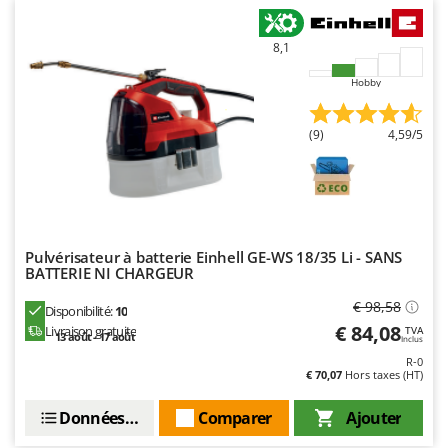
Master
Mastercook
8,1
Masterpro
Hobby
McCulloch
MCH
(9)
4,59/5
Michelin
Mille
Minox
Mockmill
Pulvérisateur à batterie Einhell GE-WS 18/35 Li - SANS
BATTERIE NI CHARGEUR
More than chef
€ 98,58
MOSA
Disponibilité:
10
€ 84,08
Livraison gratuite
TVA
13 août - 17 août
MOVA
Inclus
R-0
Mowox
€ 70,07
Hors taxes (HT)
MTD
Données techniques
Comparer
Ajouter