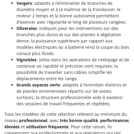
Perches Élagueuses
Vergers
: adaptés à l’élimination de branches de
Francini
diamètre moyen et à la maîtrise de la frondaison; le
Pétrins à Spirale
moteur 2 temps et la bonne autonomie permettent
G
Piscines
d’avancer avec régularité le long de plusieurs rangées;
G3 Ferrari
Planteuses de pommes de terre pour tracteur
Oliveraies
: indiqués pour les interventions sur des
Gardena
branches plus dures et sur des plantes à végétation
Plateaux de coupe pour tracteur
Garofalo
dense; la puissance supérieure par rapport aux
Plumeuses
modèles électriques ou à batterie rend la coupe du bois
GeoTech
coriace plus fluide;
Pompes d'irrigation à tracteur
GeoTech Pro
Vignobles
: utiles dans les opérations de nettoyage et de
Pompes de transfert
contenue où rapidité et précision sont requises; la
Gierre
possibilité de travailler sans câbles simplifie les
Pompes immergées électriques
Ginko - MGM
déplacements entre les rangs;
Postes à souder
Grands espaces verts
: adaptés à l’entretien d’arbres et
Gipeco
Poussoirs à saucisse
de plantes ornementales répartis sur de vastes
Girmi
surfaces; la structure professionnelle aide à soutenir
Power Stations - Batteries - Centrales électriques portables
GRAEF
des sessions de travail fréquentes et répétées;
Presses à pellets
Gre
Tous les modèles de cette sélection relèvent au minimum du
Pressoirs à fruits
niveau
professionnel
, avec
très bonne qualité
,
performances
GreenBay
élevées
et
utilisation fréquente
. Pour cette raison, ils
Pressoirs à Raisin
Greenworks
conviennent aux professionnels et aux opérateurs qui ont