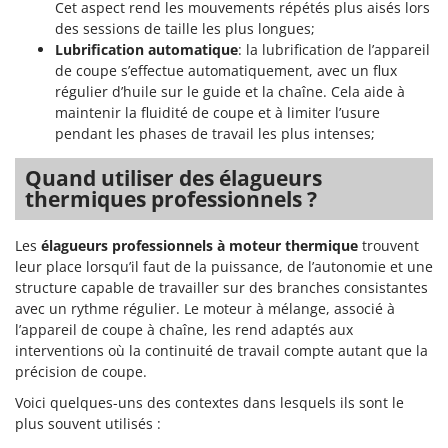
Machines pour la transformation des fruits
Cet aspect rend les mouvements répétés plus aisés lors
Famur
des sessions de taille les plus longues;
Machines sous vide
FARMER
Lubrification automatique
: la lubrification de l’appareil
Motobineuses
de coupe s’effectue automatiquement, avec un flux
FBC
régulier d’huile sur le guide et la chaîne. Cela aide à
Motoculteurs
Ferrari Group
maintenir la fluidité de coupe et à limiter l’usure
Motofaucheuses
pendant les phases de travail les plus intenses;
Ferroni
Motopompes pour irrigation
Ferrua
Quand utiliser des élagueurs
Moulins à céréales électriques
thermiques professionnels ?
FIAC
Moulins à farine
FIEM
Les
élagueurs professionnels à moteur thermique
trouvent
Fimar
N
leur place lorsqu’il faut de la puissance, de l’autonomie et une
Nettoyeurs et Balais à vapeur
FINI
structure capable de travailler sur des branches consistantes
Nettoyeurs haute pression
avec un rythme régulier. Le moteur à mélange, associé à
Fiorentini
l’appareil de coupe à chaîne, les rend adaptés aux
Nettoyeurs tapis, moquettes et tapisseries
Fiskars
interventions où la continuité de travail compte autant que la
précision de coupe.
Flymo
P
Peignes vibreurs et Secoueurs à olives
Voici quelques-uns des contextes dans lesquels ils sont le
Fontana Forni
Pelles rétros pour tracteur
plus souvent utilisés :
Forest Master