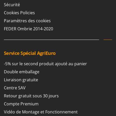
Resto Italia
Sécurité
Ribimex
Cookies Policies
Ripartrak
Paramètres des cookies
Ritter
FEDER Ombrie 2014-2020
River Systems
Robomow
Rossofuoco
Service Spécial AgriEuro
Rover Pompe
-5% sur le second produit ajouté au panier
Royal Food
Double emballage
Ryobi
Livraison gratuite
S
S.T.P.
Centre SAV
Santos
Retour gratuit sous 30 jours
Sbaraglia
Compte Premium
Schnitzer
Vidéo de Montage et Fonctionnement