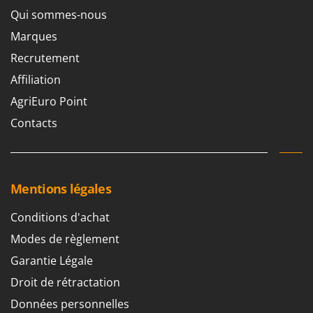
Oriental Koshin
Qui sommes-nous
Outdoorchef
Marques
Recrutement
P
Palazzetti
Affiliation
Palumbo Pavi
AgriEuro Point
Partisani
Contacts
Paterlini
Philips
Pramac
Mentions légales
Prismafood
Conditions d'achat
R
R.G.V.
Modes de règlement
Rato
Garantie Légale
Reber
Droit de rétractation
Redback
Données personnelles