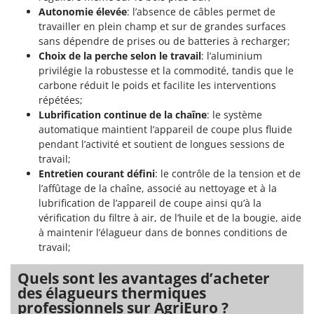
Scies alternatives à batterie
Intex
Autonomie élevée
: l’absence de câbles permet de
Scies de jardin télescopiques
travailler en plein champ et sur de grandes surfaces
Italyco
sans dépendre de prises ou de batteries à recharger;
Sécateurs électriques à batterie
ITM
Choix de la perche selon le travail
: l’aluminium
Sécateurs et Échenilloirs manuels
privilégie la robustesse et la commodité, tandis que le
J
carbone réduit le poids et facilite les interventions
Sécateurs pneumatiques
JOLLY ITALIA
répétées;
Semoirs et Épandeurs d'engrais
Lubrification continue de la chaîne
: le système
K
Socs pour tracteur
automatique maintient l’appareil de coupe plus fluide
KAAZ
pendant l’activité et soutient de longues sessions de
Souffleurs aspirateurs pour Feuilles
Karcher
travail;
Soufreuses - Poudreuses à dos
Entretien courant défini
: le contrôle de la tension et de
Kasco
l’affûtage de la chaîne, associé au nettoyage et à la
Soufreuses - Poudreuses pour tracteur
Kemper
lubrification de l’appareil de coupe ainsi qu’à la
Keter
vérification du filtre à air, de l’huile et de la bougie, aide
T
à maintenir l’élagueur dans de bonnes conditions de
Taille-haies
KitchenAid
travail;
Taille-haies à bras pour tracteur
Komo
Quels sont les avantages d’acheter
Tarières
des élagueurs thermiques
L
Tondeuses à Gazon
Laica
professionnels sur AgriEuro ?