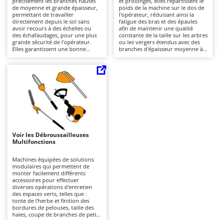
précisément les branches hautes
et prolongés, elles répartissent le
Autolaveuses
Ambrogio Robot
de moyenne et grande épaisseur,
poids de la machine sur le dos de
permettant de travailler
l'opérateur, réduisant ainsi la
Autres produits
Annovi Reverberi
directement depuis le sol sans
fatigue des bras et des épaules
avoir recours à des échelles ou
afin de maintenir une qualité
des échafaudages, pour une plus
constante de la taille sur les arbres
ANTHBOT
grande sécurité de l'opérateur.
ou les vergers étendus avec des
B
Elles garantissent une bonne
branches d'épaisseur moyenne à
Balayeuses
Archman
précision même sur les branches
grande. Elles offrent une plus
internes des vergers, oliveraies,
grande continuité de travail et une
Bancs de scie pour le bois - Scies à bûches
Arco
vignobles ou espaces verts de
meilleure mobilité, mais leur
moyenne ou grande taille. Par
rayon d'action est moindre par
Barbecues
Ardes
rapport à d'autres configurations,
rapport aux versions à poignée
elles ont une plus grande portée
directe. Pour garantir des
Bennes pour tracteur
Argo
et un plus grand rayon d'action,
performances optimales dans le
mais elles nécessitent un effort
temps, il est conseillé de maintenir
Brosses pour sols extérieurs
Ariete
physique plus important lors de
la chaîne affûtée et la barre
leur utilisation en raison de la
propre et bien lubrifiée, en
Brouettes à moteur
Artus
répartition du poids loin de la
programmant des contrôles
poignée. Grâce à leur perche
périodiques du moteur (filtre à air,
Voir les Débroussailleuses
Broyeurs à axe horizontal pour tracteur
télescopique, elles peuvent être
huile et bougie).
Attila
Multifonctions
facilement réglées à la longueur
souhaitée. Pour l'entretien, il est
Broyeurs de branches et végétaux
Ausonia
nécessaire de vérifier
Machines équipées de solutions
fréquemment la tension et
modulaires qui permettent de
Butteurs pour tracteur
Awelco
l'affûtage de la chaîne, de la
monter facilement différents
maintenir propre et lubrifiée, ainsi
accessoires pour effectuer
que de contrôler le filtre à air,
diverses opérations d'entretien
C
B
l'huile et la bougie du moteur.
des espaces verts, telles que :
Chargeurs de batterie - Démarreurs
Baesso
tonte de l'herbe et finition des
bordures de pelouses, taille des
Charrues pour tracteur
Bahco
haies, coupe de branches de petit