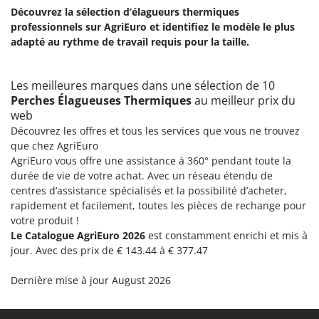
Master
Découvrez la sélection d’élagueurs thermiques
professionnels sur AgriEuro et identifiez le modèle le plus
Mastercook
adapté au rythme de travail requis pour la taille.
Masterpro
McCulloch
Les meilleures marques dans une sélection de 10
MCH
Perches Élagueuses Thermiques
au meilleur prix du
web
Michelin
Découvrez les offres et tous les services que vous ne trouvez
Mille
que chez AgriEuro
Minox
AgriEuro vous offre une assistance à 360° pendant toute la
durée de vie de votre achat. Avec un réseau étendu de
Mockmill
centres d’assistance spécialisés et la possibilité d’acheter,
More than chef
rapidement et facilement, toutes les pièces de rechange pour
votre produit !
MOSA
Le Catalogue AgriEuro 2026
est constamment enrichi et mis à
MOVA
jour. Avec des prix de € 143.44 à € 377.47
Mowox
Dernière mise à jour August 2026
MTD