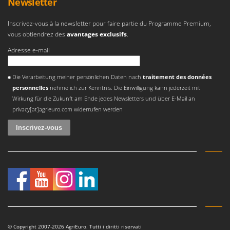
Newsletter
Troy-Bilt
Inscrivez-vous à la newsletter pour faire partie du Programme Premium,
U
vous obtiendrez des
avantages exclusifs
.
Udor
Adresse e-mail
Unger
Une erreur est survenue
V
Die Verarbeitung meiner persönlichen Daten nach
traitement des données
Verdemax
personnelles
nehme ich zur Kenntnis. Die Einwilligung kann jederzeit mit
Vesco
Wirkung für die Zukunft am Ende jedes Newsletters und über E-Mail an
privacy[at]agrieuro.com widerrufen werden
Volpi
W
Waldner
Weber
WIDU
Wiper EcoRobot
Wolf Garten
Wortex
© Copyright 2007-2026 AgriEuro. Tutti i diritti riservati