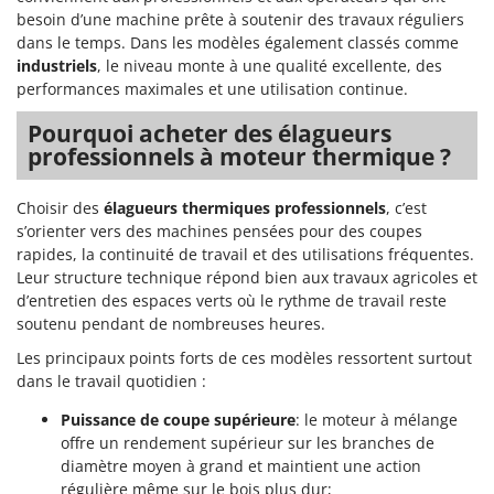
Pulvérisateurs
GRIFO
besoin d’une machine prête à soutenir des travaux réguliers
Pulvérisateurs portés
dans le temps. Dans les modèles également classés comme
GVS
industriels
, le niveau monte à une qualité excellente, des
GYS
R
performances maximales et une utilisation continue.
Rafraîchisseurs d'air par évaporation
Pourquoi acheter des élagueurs
H
Rampes de chargement en aluminium
Hailo
professionnels à moteur thermique ?
Râpes à fromage électriques
Helvi
Râteaux pour tracteur
Choisir des
élagueurs thermiques professionnels
, c’est
Henx
s’orienter vers des machines pensées pour des coupes
Remplisseuses
HiKOKI
rapides, la continuité de travail et des utilisations fréquentes.
Robots nettoyeurs de piscine
Leur structure technique répond bien aux travaux agricoles et
Honda
d’entretien des espaces verts où le rythme de travail reste
Robots Tondeuses
soutenu pendant de nombreuses heures.
I
Rogneuses de souches
Idromatic
Les principaux points forts de ces modèles ressortent surtout
Rouleaux pour tracteur
Il-Tec
dans le travail quotidien :
Imperia
S
Puissance de coupe supérieure
: le moteur à mélange
Scies à os
offre un rendement supérieur sur les branches de
Infaco
Scies à Ruban
diamètre moyen à grand et maintient une action
Intec
régulière même sur le bois plus dur;