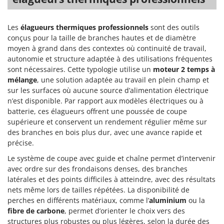
Désherbeurs thermiques et mécaniques
Bosch
Déshumidificateurs
Brumi
Les
élagueurs thermiques professionnels
sont des outils
Draineuses
conçus pour la taille de branches hautes et de diamètre
BullMach
moyen à grand dans des contextes où continuité de travail,
E
autonomie et structure adaptée à des utilisations fréquentes
C
Échelles en aluminium
C.EL.ME.
sont nécessaires. Cette typologie utilise un
moteur 2 temps à
mélange
, une solution adaptée au travail en plein champ et
Effaroucheurs d'oiseaux
Calory Forni
sur les surfaces où aucune source d’alimentation électrique
Effeuilleuses pour olives
Campagnola
n’est disponible. Par rapport aux modèles électriques ou à
Égreneuses à maïs
batterie, ces élagueurs offrent une poussée de coupe
Campingaz
supérieure et conservent un rendement régulier même sur
Électropompes pour la maison et le jardin
Castelgarden
des branches en bois plus dur, avec une avance rapide et
Éleveuses artificielles pour poussins
Castellari
précise.
Enfouisseurs de pierres
Ceccato Olindo
Le système de coupe avec guide et chaîne permet d’intervenir
avec ordre sur des frondaisons denses, des branches
Enrouleurs de filets pour olives
Char-Broil
latérales et des points difficiles à atteindre, avec des résultats
Épareuses pour tracteur
Classe
nets même lors de tailles répétées. La disponibilité de
perches en différents matériaux, comme l’
Épépineuses
aluminium
ou la
Clementi
fibre de carbone
, permet d’orienter le choix vers des
Équipements de protection des voies respiratoires
Cofra
structures plus robustes ou plus légères, selon la durée des