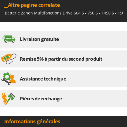
N
New O.M.R.A.
__Altre pagine correlate
Nilfisk
Batterie Zanon Multifonctions Drive 604.S - 750.S - 1450.S - 1504
Ninja
Novatec
Novital
Livraison gratuite
NuAir
NuovaFac
Remise 5% à partir du second produit
O
Officine Savioli
Assistance technique
Oliviero
Olix
OMA
Pièces de rechange
Omas
Ompagrill
Informations générales
Ooni