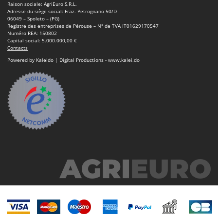
Worx
Raison sociale: AgriEuro S.R.L.
Adresse du siège social: Fraz. Petrognano 50/D
06049 – Spoleto – (PG)
Y
Registre des entreprises de Pérouse – N° de TVA IT01629170547
Yard Force
Numéro REA: 150802
Capital social: 5.000.000,00 €
Contacts
Z
Zanon
Powered by Kaleido | Digital Productions - www.kalei.do
Zephir
ZGrills
Zodiac
Zomax