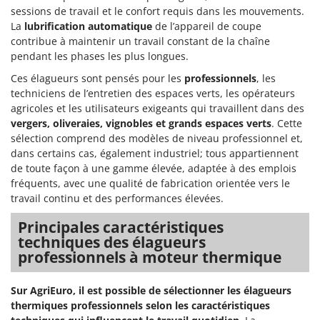
sessions de travail et le confort requis dans les mouvements.
Comet
F
La
lubrification automatique
de l’appareil de coupe
Fendeuses à bois
Cresco
contribue à maintenir un travail constant de la chaîne
Filets pour la Récolte des olives
Cruccolini
pendant les phases les plus longues.
Filtres pour vin et huile
CTEK
Ces élagueurs sont pensés pour les
professionnels
, les
techniciens de l’entretien des espaces verts, les opérateurs
Floconneuses
D
agricoles et les utilisateurs exigeants qui travaillent dans des
Fouloirs - Égrappoirs
Dal Degan
vergers, oliveraies, vignobles et grands espaces verts
. Cette
Fourches pour tracteur
sélection comprend des modèles de niveau professionnel et,
DCG
dans certains cas, également industriel; tous appartiennent
Fours d'extérieur - intérieur pour pizza et cuisine
Deca
de toute façon à une gamme élevée, adaptée à des emplois
Fours électriques
DeWalt
fréquents, avec une qualité de fabrication orientée vers le
travail continu et des performances élevées.
Fraises à neige
Di Martino
Fraises rotatives pour tracteur
Principales caractéristiques
Diavola Pro
techniques des élagueurs
Friteuses sans huile
Diesse
professionnels à moteur thermique
Docma
G
Générateurs d'air chaud
Dominion
Sur AgriEuro, il est possible de sélectionner les élagueurs
thermiques professionnels selon les caractéristiques
Godets à terre basculants pour tracteur
Dreame