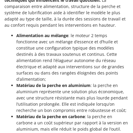
techniques qui influencent le travail quotidien.
La
Groupes électrogènes
comparaison entre alimentation, structure de la perche et
E
Gyrobroyeurs à lame pour tracteur
système de lubrification aide à identifier le modèle le plus
EcoFlow
adapté au type de taille, à la durée des sessions de travail et
Edilmark
H
au confort requis pendant les interventions en hauteur.
Haches - Cognées et Hachettes
Effeuno
Alimentation au mélange
: le moteur 2 temps
Hachoirs à viande
Einhell
fonctionne avec un mélange d’essence et d’huile et
Herses à Dents
constitue une configuration typique des modèles
Elegen
destinés à des travaux soutenus et continus. Cette
Herses Rotatives
Energy Gruppi
alimentation rend l’élagueur autonome du réseau
Enotecnica Pillan
électrique et adapté aux interventions sur de grandes
L
surfaces ou dans des rangées éloignées des points
Lames à neige
Eschenfelder
d’alimentation;
Lames niveleuses pour tracteur
EuroMech
Matériau de la perche en aluminium
: la perche en
Lave-vitres
aluminium représente une solution plus économique,
Eurosystems
avec une structure résistante mais plus lourde pendant
Lieuses électriques pour vignes
l’utilisation prolongée. Elle est indiquée lorsqu’on
F
recherche un bon compromis entre robustesse et coût;
FAC
M
Matériau de la perche en carbone
: la perche en
Machines à pâtes
Fama Industrie
carbone a un coût supérieur par rapport à la version en
Machines de nettoyage pour panneaux photovoltaïques et surfaces vitrées
Famag
aluminium, mais elle réduit le poids global de l’outil.