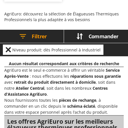
et moyen diamètre. Outils « tout-
Chaudrons électriques pour polenta
Barbieri
en-un », très polyvalents et
pratiques à utiliser, qui
Cisailles à gazon à batterie
Batavia
privilégient la flexibilité et la
AgriEuro: découvrez la sélection de Élagueuses Thermiques
rapidité de montage des
Professionnels la plus adaptée à vos besoins
Cisailles taille-haies manuelles
accessoires spécifiques pour les
Benassi
autres activités de jardinage. Ils
nécessitent des vérifications
Climatiseurs
Beper
périodiques du serrage des
Filtrer
Commander
raccords, le nettoyage et la
Compresseurs d'air électriques
Berkel
lubrification du dispositif de
coupe, des contrôles des
Compresseurs pour la récolte des olives et la taille
Bernardi
dispositifs de coupe, des différents
Niveau produit: dès Professionnel à Industriel
accessoires et l'entretien ordinaire
Coupe-bordures - Trimmers
Bertolini Pumps
typique des différentes
motorisations disponibles.
Aucun résultat correspondant aux critères de recherche
Coupe-branches
Besser Vacuum
AgriEuro est le seul e-commerce à offrir un véritable
Service
Couveuses à œufs
Bestway
Après-Vente
: nous effectuons les
réparations sous garantie
Cultivateurs Tiller à ressorts - Extirpateurs
Beta tools
avec
retrait du produit directement à domicile
, soit dans
notre
Atelier Central
, soit dans les nombreux
Centres
Bissell
D
d’Assistance AgriEuro
.
Débroussailleuses
Black & Decker
Nous fournissons toutes les
pièces de rechange
, à
Décompacteurs agricoles
commander en un clic depuis le
schéma éclaté
, disponible
BlackStone
dans votre espace personnel après l’achat du produit.
Découpeurs plasma
Blue Bird
Les offres AgriEuro sur les meilleurs
Déplaqueuses de gazon
Bomet
élagueurs thermiques professionnels