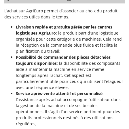
Tondeuses autoportées
Lampacrescia - MGM
Tondeuses débroussailleuses thermiques
L’achat sur AgriEuro permet d’associer au choix du produit
Landxcape
des services utiles dans le temps.
Trancheuses
LAR Casalinghi
Livraison rapide et gratuite gérée par les centres
Trancheuses de sol
Lavor
logistiques AgriEuro
: le produit part d’une logistique
Transpalettes
Linea VZ
organisée pour cette catégorie de machines. Cela rend
Treuils de débardage
la réception de la commande plus fluide et facilite la
Lisam
planification du travail;
Tronçonneuses
Lotusgrill
Possibilité de commander des pièces détachées
toujours disponibles
: la disponibilité des composants
V
M
aide à maintenir la machine en service même
Vêtements de Sécurité
M.A.I.BO.
longtemps après l’achat. Cet aspect est
Vibroculteurs à tracteur
Macom
particulièrement utile pour ceux qui utilisent l’élagueur
avec une fréquence élevée;
Macte Ovens
Service après-vente attentif et personnalisé
:
Makita
l’assistance après achat accompagne l’utilisateur dans
la gestion de la machine et de ses besoins
MAMMAMIA
opérationnels. Il s’agit d’un service pertinent pour des
Marcato
produits professionnels destinés à des utilisations
Marina Systems
régulières;