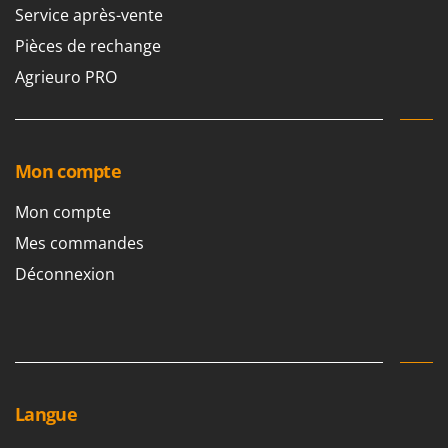
Seven Italy
Service après-vente
Shark
Pièces de rechange
Silky
Agrieuro PRO
Simatech
Sirman
Skil
Mon compte
Smartwood
Mon compte
Smeg
Mes commandes
Snapper
Déconnexion
Solidur
Spice Electronics
Spiralmac
Spring Protezione
Spyro
Langue
Stanley