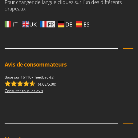
Pour changer de langue cliquez sur l’un des différents
Stiga
drapeaux
Stocker
Sunseeker
IT
UK
FR
DE
ES
T
Tecla
TecnoGen
Tellarini Pompe
Avis de consommateurs
Telwin
Tenco
Basé sur 161167 feedback(s)
(4,68/5.00)
Tineco
Consulter tous les avis
Titania
Tornado
Tre Spade
Trev - Abrek - TecnoVIR
Trotec