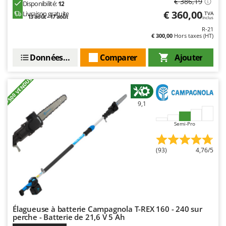
€ 386,19
Worx
Disponibilité:
12
€ 360,00
Livraison gratuite
TVA
13 août - 17 août
Inclus
Y
R-21
Yard Force
€ 300,00
Hors taxes (HT)
Z
Données techniques
Comparer
Ajouter
Zanon
Zephir
+500 VENDUS
ZGrills
9,1
Zodiac
Zomax
Semi-Pro
(93)
4,76/5
Élagueuse à batterie Campagnola T-REX 160 - 240 sur
perche - Batterie de 21,6 V 5 Ah