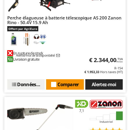
Perche élagueuse à batterie télescopique AS 200 Zanon
Rino - 50.4V 15.9 Ah
Offert par AgriEuro
En rupture de stock
Alertez-moi de la disponibilité
€ 2.344,00
Livraison gratuite
TVA
Inclus
R-154
€ 1.953,33
Hors taxes (HT)
Données techniques
Comparer
Alertez-moi
7,1
Industriel