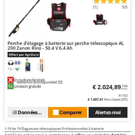
(1)
5/5
Perche d'élagage à batterie sur perche télescopique AL
200 Zanon Rino - 50.4 V 6.4 Ah
Offert par AgriEuro
En rupture de stock
Alertez-moi de la disponibilité
€ 2.024,89
Livraison gratuite
TVA
Inclus
R-153
€ 1.687,41
Hors taxes (HT)
Données techniques
Comparer
Alertez-moi
1-19
de 19 Élagueuses télescopiques Professionnelles à batterie