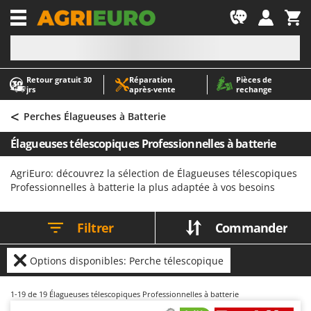
-1
Retour gratuit 30
Réparation
Pièces de
A
A
jrs
après‑vente
rechange
Abris de jardin
ABAC
<
Accessoires pour tracteurs tondeuses autoportés
AgriEuro Premium
Perches Élagueuses à Batterie
Aérateurs Scarificateurs pour gazon
AgriEuro TOP-LINE
Élagueuses télescopiques Professionnelles à batterie
Arracheuses de pommes de terre pour tracteur
AGT
AgriEuro: découvrez la sélection de Élagueuses télescopiques
Aspirateurs - Balais Électriques
Aima
Professionnelles à batterie la plus adaptée à vos besoins
Aspirateurs à cendres
Airmec
Aspirateurs à feuilles sur roues
AL-KO
Filtrer
Commander
Aspirateurs de piscine
ALA 2000
Aspirateurs Multifonctions
Alce
Options disponibles: Perche télescopique
Atomiseurs agricoles pour tracteurs
Alpina
1-19
de 19 Élagueuses télescopiques Professionnelles à batterie
Atomiseurs pour traitements
Ama