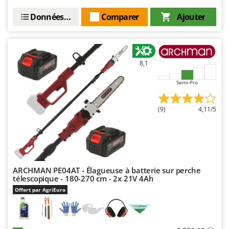
Troy-Bilt
Données techniques
Comparer
Ajouter
U
Udor
Unger
8,1
V
Verdemax
Semi-Pro
Vesco
(9)
4,11/5
Volpi
W
Waldner
Weber
ARCHMAN PE04AT - Élagueuse à batterie sur perche
WIDU
télescopique - 180-270 cm - 2x 21V 4Ah
Wiper EcoRobot
Offert par AgriEuro
Wolf Garten
Wortex