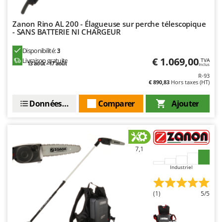
Zanon Rino AL 200 - Élagueuse sur perche télescopique
- SANS BATTERIE NI CHARGEUR
Disponibilité:
3
€ 1.069,00
Livraison gratuite
TVA
13 août - 17 août
Inclus
R-93
€ 890,83
Hors taxes (HT)
Données techniques
Comparer
Ajouter
7,1
Industriel
(1)
5/5