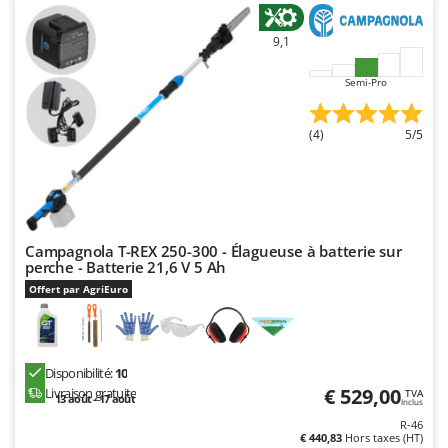
Stiga
Stocker
9,1
Sunseeker
Semi-Pro
T
Tecla
(4)
5/5
TecnoGen
Tellarini Pompe
Telwin
Tenco
Campagnola T-REX 250-300 - Élagueuse à batterie sur
perche - Batterie 21,6 V 5 Ah
Tineco
Offert par AgriEuro
Titania
Tornado
Tre Spade
Disponibilité:
10
€ 529,00
Livraison gratuite
TVA
Trev - Abrek - TecnoVIR
13 août - 17 août
Inclus
R-46
Trotec
€ 440,83
Hors taxes (HT)