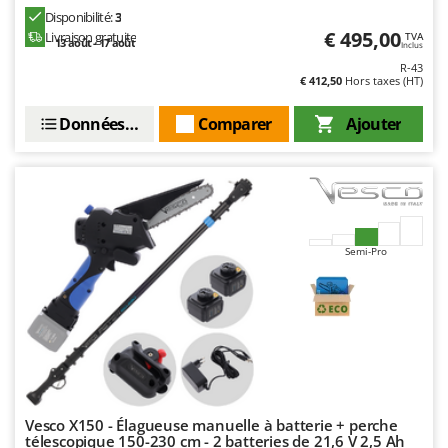
Master
Disponibilité:
3
€ 495,00
Livraison gratuite
TVA
Mastercook
13 août - 17 août
Inclus
R-43
Masterpro
€ 412,50
Hors taxes (HT)
McCulloch
Données techniques
Comparer
Ajouter
MCH
Michelin
Mille
Minox
Mockmill
Semi-Pro
More than chef
MOSA
MOVA
Mowox
MTD
Vesco X150 - Élagueuse manuelle à batterie + perche
télescopique 150-230 cm - 2 batteries de 21,6 V 2,5 Ah