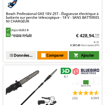
Oriental Koshin
Outdoorchef
Bosch Professional GKE 18V-25T - Élagueuse électrique à
batterie sur perche télescopique - 18 V - SANS BATTERIES
P
NI CHARGEUR
Palazzetti
Palumbo Pavi
Disponibilité:
9
€ 428,94
Livraison gratuite
TVA
13 août - 17 août
Partisani
Inclus
R-31
Paterlini
€ 357,45
Hors taxes (HT)
Philips
Données techniques
Comparer
Ajouter
Pramac
Prismafood
R
8,1
R.G.V.
Rato
Semi-Pro
Reber
(22)
4,59/5
Redback