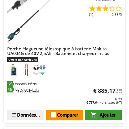
Seven Italy
Shark
(1)
2,83/5
Silky
Simatech
Sirman
Skil
Perche élagueuse télescopique à batterie Makita
UA004G de 40V 2,5Ah - Batterie et chargeur inclus
Smartwood
Offert par AgriEuro
Smeg
Snapper
Solidur
Disponibilité:
11
Spice Electronics
€ 885,17
Livraison gratuite
TVA
13 août - 17 août
Inclus
Spiralmac
R-64
€ 737,64
Hors taxes (HT)
Spring Protezione
Données techniques
Comparer
Ajouter
Spyro
Stanley