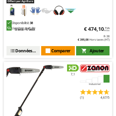
Offert par AgriEuro
Disponibilité:
38
€ 474,10
Livraison gratuite
TVA
13 août - 17 août
Inclus
R-38
€ 395,08
Hors taxes (HT)
Données techniques
Comparer
Ajouter
7,1
Industriel
(1)
4,67/5