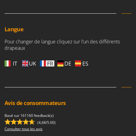
Master
Mastercook
Masterpro
Langue
McCulloch
MCH
Pour changer de langue cliquez sur l’un des différents
drapeaux
Michelin
Mille
IT
UK
FR
DE
ES
Minox
Mockmill
More than chef
MOSA
Avis de consommateurs
MOVA
Mowox
Basé sur 161160 feedback(s)
MTD
(4,68/5.00)
Consulter tous les avis