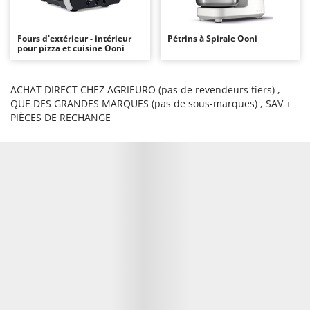
Autolaveuses
Ambrogio Robot
Autres produits
Annovi Reverberi
Fours d'extérieur - intérieur
Pétrins à Spirale Ooni
pour pizza et cuisine Ooni
ANTHBOT
B
Balayeuses
Archman
ACHAT DIRECT CHEZ AGRIEURO (pas de revendeurs tiers) ,
Bancs de scie pour le bois - Scies à bûches
Arco
QUE DES GRANDES MARQUES (pas de sous-marques) , SAV +
Barbecues
Ardes
PIÈCES DE RECHANGE
Bennes pour tracteur
Argo
Brosses pour sols extérieurs
Ariete
Brouettes à moteur
Artus
Broyeurs à axe horizontal pour tracteur
Attila
Broyeurs de branches et végétaux
Ausonia
Butteurs pour tracteur
Awelco
C
B
Chargeurs de batterie - Démarreurs
Baesso
Charrues pour tracteur
Bahco