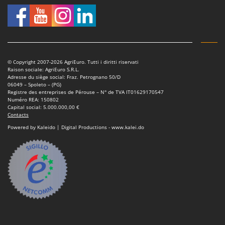
Oriental Koshin
Outdoorchef
P
Palazzetti
© Copyright 2007-2026 AgriEuro. Tutti i diritti riservati
Palumbo Pavi
Raison sociale: AgriEuro S.R.L.
Adresse du siège social: Fraz. Petrognano 50/D
Partisani
06049 – Spoleto – (PG)
Registre des entreprises de Pérouse – N° de TVA IT01629170547
Paterlini
Numéro REA: 150802
Capital social: 5.000.000,00 €
Philips
Contacts
Pramac
Powered by Kaleido | Digital Productions - www.kalei.do
Prismafood
R
R.G.V.
Rato
Reber
Redback