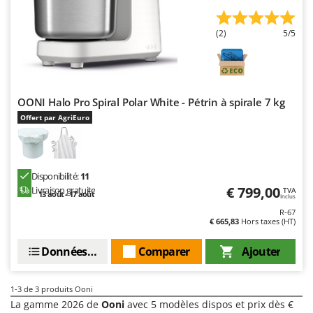
Machines pour la transformation des fruits
Famur
Machines sous vide
FARMER
(2)
5/5
Motobineuses
FBC
Motoculteurs
Ferrari Group
Motofaucheuses
Ferroni
OONI Halo Pro Spiral Polar White - Pétrin à spirale 7 kg
Motopompes pour irrigation
Ferrua
Offert par AgriEuro
Moulins à céréales électriques
FIAC
Moulins à farine
FIEM
Disponibilité:
11
Fimar
N
€ 799,00
Livraison gratuite
Nettoyeurs et Balais à vapeur
TVA
13 août - 17 août
FINI
Inclus
Nettoyeurs haute pression
R-67
Fiorentini
€ 665,83
Hors taxes (HT)
Nettoyeurs tapis, moquettes et tapisseries
Fiskars
Données techniques
Comparer
Ajouter
Flymo
P
Peignes vibreurs et Secoueurs à olives
Fontana Forni
1-3
de 3 produits Ooni
Pelles rétros pour tracteur
Forest Master
La gamme 2026 de
Ooni
avec 5 modèles dispos et prix dès €