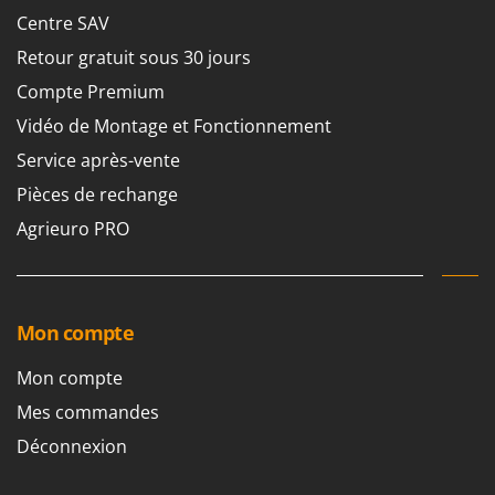
Tondeuses autoportées
Lampacrescia - MGM
Centre SAV
Tondeuses débroussailleuses thermiques
Landxcape
Retour gratuit sous 30 jours
Trancheuses
LAR Casalinghi
Compte Premium
Trancheuses de sol
Lavor
Vidéo de Montage et Fonctionnement
Transpalettes
Linea VZ
Service après-vente
Treuils de débardage
Lisam
Pièces de rechange
Tronçonneuses
Lotusgrill
Agrieuro PRO
V
M
Vêtements de Sécurité
M.A.I.BO.
Vibroculteurs à tracteur
Macom
Mon compte
Macte Ovens
Makita
Mon compte
MAMMAMIA
Mes commandes
Marcato
Déconnexion
Marina Systems