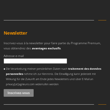
N
New O.M.R.A.
Nilfisk
Ninja
Novatec
Novital
Newsletter
NuAir
Inscrivez-vous à la newsletter pour faire partie du Programme Premium,
NuovaFac
vous obtiendrez des
avantages exclusifs
.
Adresse e-mail
O
Officine Savioli
Une erreur est survenue
Oliviero
Die Verarbeitung meiner persönlichen Daten nach
traitement des données
personnelles
nehme ich zur Kenntnis. Die Einwilligung kann jederzeit mit
Olix
Wirkung für die Zukunft am Ende jedes Newsletters und über E-Mail an
OMA
privacy[at]agrieuro.com widerrufen werden
Omas
Ompagrill
Ooni