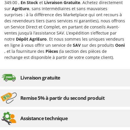
Perches Élagueuses
349.00 ,
En Stock
et
Livraison Gratuite
. Achetez directement
Francini
sur
AgriEuro
, sans intermédiaires et sans mauvaises
Pétrins à Spirale
surprises : à la différence des Marketplace qui ont recours à
G
Piscines
des revendeurs tiers (sans services ni garanties), nous offrons
G3 Ferrari
un Service Direct et Complet, en partant de conseils Avant-
Planteuses de pommes de terre pour tracteur
Gardena
ventes jusqu’à l’assistance SAV. L’expédition s’effectue par
Plateaux de coupe pour tracteur
Garofalo
notre
Dépôt AgriEuro
. Et nous sommes les uniques vendeurs
Plumeuses
en ligne à vous offrir un service de
SAV
sur des produits
Ooni
GeoTech
, et la fourniture des
Pièces
(la section des pièces de
Pompes d'irrigation à tracteur
GeoTech Pro
rechange est disponible à partir de votre compte client).
Pompes de transfert
Gierre
Pompes immergées électriques
Ginko - MGM
Livraison gratuite
Postes à souder
Gipeco
Poussoirs à saucisse
Girmi
Power Stations - Batteries - Centrales électriques portables
Remise 5% à partir du second produit
GRAEF
Presses à pellets
Gre
Pressoirs à fruits
GreenBay
Assistance technique
Pressoirs à Raisin
Greenworks