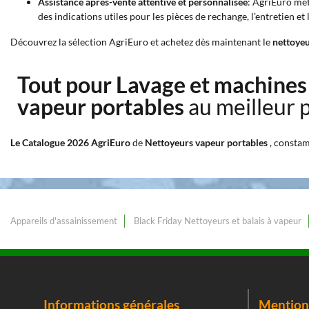
Assistance après-vente attentive et personnalisée
: AgriEuro met
des indications utiles pour les pièces de rechange, l’entretien et
Découvrez la sélection AgriEuro et achetez dès maintenant le
nettoyeu
Tout pour Lavage et machines
vapeur portables
au meilleur 
Le Catalogue 2026 AgriEuro
de
Nettoyeurs vapeur portables
, constam
Appareils d'assainissement
Black Friday Nettoyeurs et balais à vapeur
Informations générales
Mentions