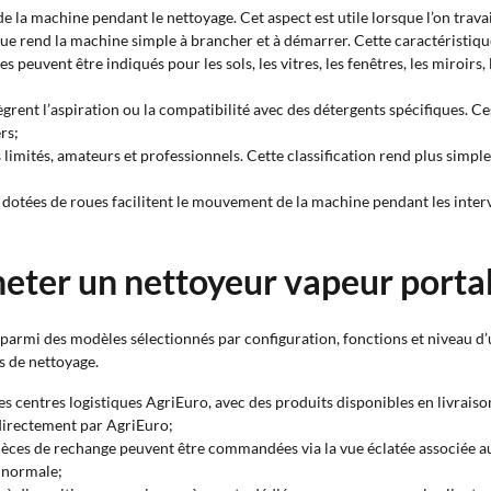
 de la machine pendant le nettoyage. Cet aspect est utile lorsque l’on trav
ique rend la machine simple à brancher et à démarrer. Cette caractéristiqu
s peuvent être indiqués pour les sols, les vitres, les fenêtres, les miroirs,
tègrent l’aspiration ou la compatibilité avec des détergents spécifiques. 
rs;
mités, amateurs et professionnels. Cette classification rend plus simple 
s dotées de roues facilitent le mouvement de la machine pendant les interv
heter un nettoyeur vapeur porta
parmi des modèles sélectionnés par configuration, fonctions et niveau d’u
s de nettoyage.
r les centres logistiques AgriEuro, avec des produits disponibles en livrais
directement par AgriEuro;
 pièces de rechange peuvent être commandées via la vue éclatée associée au
 normale;