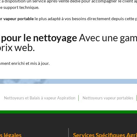
 à disposition un service après-vente dédié pour accompagner le client apr
 le support technique.
r vapeur portable
le plus adapté à vos besoins directement depuis cette 
 pour le nettoyage
Avec une gam
prix web.
ment enrichi et mis à jour.
Nettoyeurs et Balais à vapeur Aspiration
Nettoyeurs vapeur portables
 légales
Services Spécifiques Agr