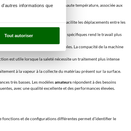
 surfaces est nécessaire. La vapeur à haute température, associée aux
 d'autres informations que
pérature. La configuration portable facilite les déplacements entre les
nsparentes. L’utilisation d’accessoires spécifiques rend le travail plus
Tout autoriser
s et les surfaces rembourrées compatibles. La compacité de la machine
tion est utile lorsque la saleté nécessite un traitement plus intense
raitement à la vapeur à la collecte du matériau présent sur la surface.
mances très basses. Les modèles
amateurs
répondent à des besoins
quentes, avec une qualité excellente et des performances élevées.
 fonctions et de configurations différentes permet d’identifier le