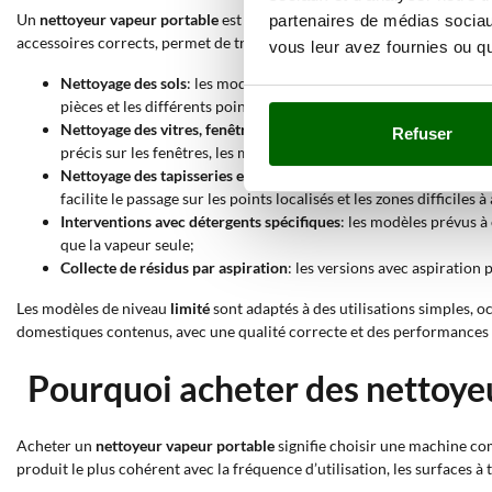
Un
nettoyeur vapeur portable
est indiqué lorsqu’une machine compacte,
partenaires de médias sociaux
accessoires corrects, permet de traiter les sols, les vitres et les tapis
vous leur avez fournies ou qu'
Nettoyage des sols
: les modèles compatibles avec cette applicat
pièces et les différents points de la maison ou du lieu de travail;
Nettoyage des vitres, fenêtres et miroirs
: les produits indiqués p
Refuser
précis sur les fenêtres, les miroirs et les petites surfaces vitrées;
Nettoyage des tapisseries et surfaces textiles
: les modèles adapt
facilite le passage sur les points localisés et les zones difficiles à
Interventions avec détergents spécifiques
: les modèles prévus à 
que la vapeur seule;
Collecte de résidus par aspiration
: les versions avec aspiration 
Les modèles de niveau
limité
sont adaptés à des utilisations simples, o
domestiques contenus, avec une qualité correcte et des performances
Pourquoi acheter des nettoyeu
Acheter un
nettoyeur vapeur portable
signifie choisir une machine com
produit le plus cohérent avec la fréquence d’utilisation, les surfaces à