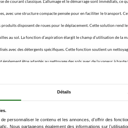
ise de courant classique. L’allumage et le démarrage sont immédiats, ce q
es, avec une structure compacte pensée pour en faciliter le transport. Cett
ns produits disposent de roues pour le déplacement. Cette solution rend l
lles au sol. La fonction d’aspiration élargit le champ d’utilisation de la m
ilisés avec des détergents spécifiques. Cette fonction soutient un nettoya
t également être adaptés au nettoyage des sols avec de la vapeur à haute 
s vitres, les fenêtres et les miroirs. La vapeur aide à dissoudre la saleté 
u nettoyage des tapisseries et des surfaces textiles compatibles. Dans ce ca
Détails
eau limité, amateur et professionnel. Cette distinction aide à choisir ent
 pour des utilisations fréquentes.
ies.
apeur portable ?
e personnaliser le contenu et les annonces, d'offrir des fonctio
rafic. Nous partageons également des informations sur l'utilisati