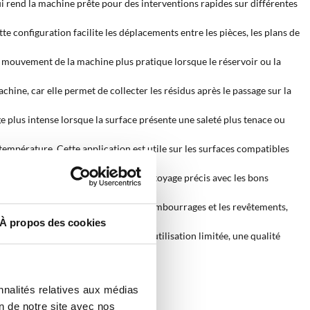
ui rend la machine prête pour des interventions rapides sur différentes
e configuration facilite les déplacements entre les pièces, les plans de
e mouvement de la machine plus pratique lorsque le réservoir ou la
achine, car elle permet de collecter les résidus après le passage sur la
ge plus intense lorsque la surface présente une saleté plus tenace ou
température. Cette application est utile sur les surfaces compatibles
sur la surface vitrée, favorisant un nettoyage précis avec les bons
s, la vapeur agit sur les tissus, les rembourrages et les revêtements,
À propos des cookies
re une qualité suffisante pour une utilisation limitée, une qualité
nnalités relatives aux médias
on de notre site avec nos