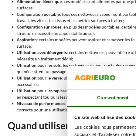
Alimentation électrique
: ces modèles sont alimentés par une pr
surfaces;
Configuration portable
: tous ces nettoyeurs vapeur sont portabl
travail, les vitres, les tissus et les petites surfaces à traiter;
Configuration sur roues
: en plus des modèles portables, certai
structure nécessite un appui stable au sol;
Aspiration
: certains modèles peuvent aspirer et ramasser les feui
surface;
Utilisation avec détergents
: certains nettoyeurs peuvent être ut
nécessite un traitement dédié;
Utilisation pour les sols
: les nettoyeurs vapeur portables peuven
qui nécessitent un passage uniforme et précis;
Utilisation pour le verre
: plusieurs modèles sont indiqués pour le
accessoires;
Utilisation pour les tapisseries
: certains produits sont adaptés a
en respectant toujours les indications du fabricant;
Consentement
Niveaux de performances
: la gamme comprend des modèles de niv
correcte pour une utilisation contenue et une qualité excellente
Ce site web utilise des cook
Quand utiliser un nettoyeur v
Les cookies nous permettent d
sociaux et d'analyser notre t