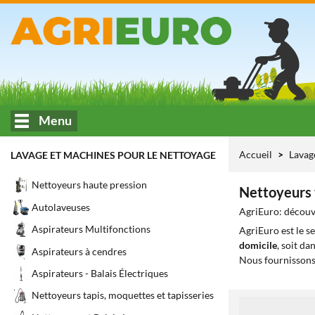
Menu
Accueil
Lavag
LAVAGE ET MACHINES POUR LE NETTOYAGE
Nettoyeurs haute pression
Nettoyeurs 
Autolaveuses
AgriEuro: découvr
Aspirateurs Multifonctions
AgriEuro est le s
domicile
, soit da
Aspirateurs à cendres
Nous fournissons
Aspirateurs - Balais Électriques
Nettoyeurs tapis, moquettes et tapisseries
1