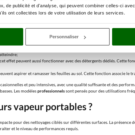
 facile à déplacer et adaptée à des interventions ciblées sur différentes
, de publicité et d'analyse, qui peuvent combiner celles-ci avec
series de manière pratique et ordonnée.
ils ont collectées lors de votre utilisation de leurs services.
ion permettent de traiter les surfaces dures avec de la vapeur à haute tem
our le verre aident à dissoudre la saleté et les résidus sur les surfaces tra
Personnaliser
és aux tissus et revêtements permettent de traiter les canapés, les siège
 atteindre;
cet effet peuvent aussi fonctionner avec des détergents dédiés. Cette fonc
peuvent aspirer et ramasser les feuilles au sol. Cette fonction associe le t
ccasionnelles et peu intensives, avec une qualité suffisante et des perfor
 basses. Les modèles
professionnels
sont pensés pour des utilisations fré
rs vapeur portables ?
pacte pour des nettoyages ciblés sur différentes surfaces. La présence de
 traiter et le niveau de performances requis.