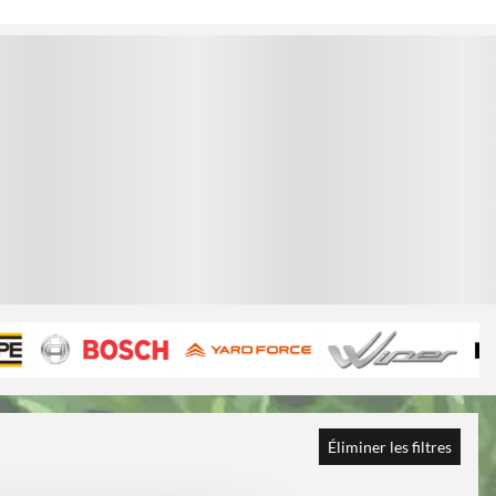
1
1
Éliminer les filtres