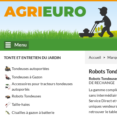
Menu
Accueil
Marq
TONTE ET ENTRETIEN DU JARDIN
Tondeuses autoportées
Robots Tond
Tondeuses à Gazon
Robots Tondeus
DE RECHANGE
Accessoires pour tracteurs tondeuses
autoportés
La gamme complè
sans intermédiair
Robots Tondeuses
Service Direct et
Taille-haies
uniques vendeurs 
retrouver le tabl
Cisailles à gazon à batterie