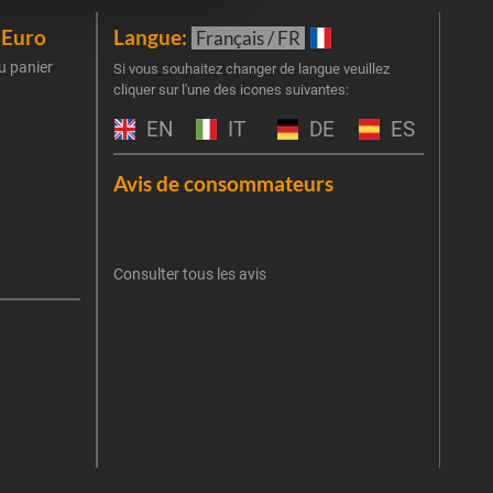
iEuro
Langue:
New
Français / FR
u panier
Inscr
Si vous souhaitez changer de langue veuillez
cliquer sur l'une des icones suivantes:
part
obti
EN
IT
DE
ES
Emai
Avis de consommateurs
Une er
J'
retent
Consulter tous les avis