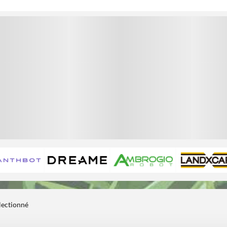
1
1
électionné