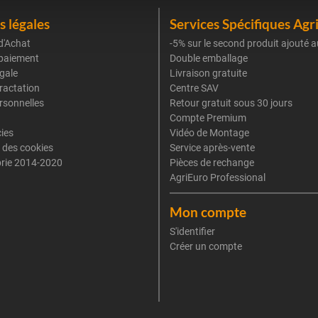
 légales
Services Spécifiques Agr
d'Achat
-5% sur le second produit ajouté a
paiement
Double emballage
gale
Livraison gratuite
tractation
Centre SAV
rsonnelles
Retour gratuit sous 30 jours
Compte Premium
cies
Vidéo de Montage
 des cookies
Service après-vente
rie 2014-2020
Pièces de rechange
AgriEuro Professional
Mon compte
S'identifier
Créer un compte