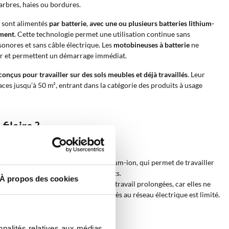
arbres, haies ou bordures.
 sont alimentés
par batterie
,
avec une ou plusieurs batteries lithium-
ément
. Cette technologie permet une utilisation continue sans
sonores et sans câble électrique. Les
motobineuses à batterie
ne
ur et permettent un démarrage immédiat.
onçus pour travailler sur des sols meubles et déjà travaillés
. Leur
faces jusqu’à 50 m², entrant dans la catégorie des produits à usage
ilaire ?
ne prise de courant à proximité.
terie rechargeable, généralement lithium-ion, qui permet de travailler
un câble pourrait gêner les mouvements.
À propos des cookies
ont préférables pour les sessions de travail prolongées, car elles ne
es rend moins pratiques lorsque l’accès au réseau électrique est limité.
nnalités relatives aux médias