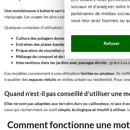
sociaux et d'analyser notre t
Une motobineuse à batterie sert à effectuer des opérations de fraisage e
partenaires de médias sociaux
repiquage. Les usages les plus courants concernent les terrains déjà tra
vous leur avez fournies ou qu'
Quelques contextes d’utilisation :
Culture des potagers domestiques
: permet de fraiser rapidement
Refuser
Entretien des plates-bandes fleuries
: permet de maintenir le sol
Préparation de nouvelles cultures saisonnières
: avant le semis 
Mélange de compost et de fertilisants
: facilite l’incorporation 
Interventions dans les jardins avec passages étroits
: grâce à sa 
Ces modèles conviennent à une utilisation
limitée ou amateur
. Ils n’
travailler des
espaces réduits
en milieu urbain ou résidentiel. Pour une
Quand n’est-il pas conseillé d’utiliser une 
Elles ne sont pas adaptées aux terrains durs ou caillouteux, ni aux tra
ceux qui recherchent un outil
simple, écologique et intuitif à utiliser
, 
Comment fonctionne une moto