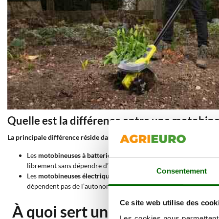
Quelle est la différence entre une motobine
La principale différence réside dans l’alimentation : la motobineuse à b
Les
motobineuses à batterie
sont plus pratiques et maniables, id
librement sans dépendre d’une source électrique. Cela les rend p
Consentement
Les
motobineuses électriques filaires
, en revanche, garantissent
dépendent pas de l’autonomie de la batterie. Elles nécessitent to
Ce site web utilise des cook
À quoi sert une motobineuse él
Les cookies nous permettent d