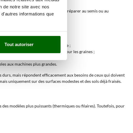
on de notre site avec nos
émietter les mottes, aérer le sol et le préparer au semis ou au
 d'autres informations que
 pas nécessaire.
anuel avec houe ou fourche ;
Tout autoriser
l’eau et la santé du système racinaire ;
errain, le rendant plus accueillant pour les graines ;
 ;
ibles aux machines plus grandes.
ins durs, mais répondent efficacement aux besoins de ceux qui doivent
mais uniquement sur des surfaces modestes et des sols déjà fraisés.
ers des modèles plus puissants (thermiques ou filaires). Toutefois, pour