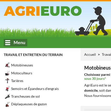
Menu
Accueil
Travai
TRAVAIL ET ENTRETIEN DU TERRAIN
Motobineuses
Motobineuse
Motoculteurs
Choisissez parmi 
sous 30 jours*
Tarières
AgriEuro est le s
Semoirs et Épandeurs d'engrais
domicile
, soit da
Nous fournissons
Trancheuses de sol
Déplaqueuses de gazon