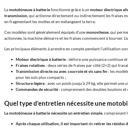
La
motobineuse à batterie
fonctionne grâce à un
moteur électrique ali
transmission
, qui actionne directement ou indirectement les fraises m
en fragmentant les mottes et en mélangeant la terre.
Ces modèles sont généralement équipés d’une
monovitesse
, qui perm
actionnée, la machine démarre et les fraises commencent à tourner. L
Les principaux éléments à prendre en compte pendant l’utilisation sont
Moteur électrique à batterie
: délivre une puissance continue et 
Fraises rotatives
: deux séries de fraises par côté (2+2) qui trava
Transmission directe ou avec courroie et vis sans fin
: les modèl
pour les sols plus compacts ;
Structure légère
: avec un poids jusqu’à 29 kg, elle permet une u
Commandes de sécurité
: comprennent des doubles boutons et de
Quel type d’entretien nécessite une motobi
La motobineuse à batterie nécessite un entretien simple
, comprenant le
Après chaque utilisation, il est important
de
retirer les résidus 