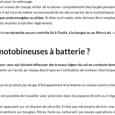
nt pour le nettoyage.
 son niveau de charge, éviter de la laisser complètement déchargée pendant
mais il est tout de même recommandé de les déconnecter de la motobineuse 
nt pas endommagées ou pliées
. Si elles sont usées, elles doivent être rempla
ts mobiles à lubrifier légèrement.
erie
ne nécessite aucun contrôle lié à l’huile, à la bougie ou au filtre à air
, 
motobineuses à batterie ?
pour ceux qui doivent effectuer des travaux légers du sol en contexte do
ments où l’accès au réseau électrique ou l’utilisation de moteurs thermiqu
ue ne produit pas de gaz d’échappement et présente un niveau sonore très 
l est possible de travailler avec précision dans les espaces étroits ou irr
en appuyant sur un bouton de sécurité. Il n’est pas nécessaire de tirer u
rventions sur bougies, filtres, huile ou carburant. Les seules opérations n