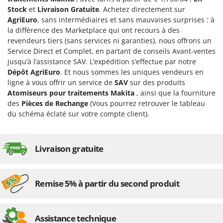
Désherbeurs thermiques et mécaniques
Bosch
Stock
et
Livraison Gratuite
. Achetez directement sur
AgriEuro
, sans intermédiaires et sans mauvaises surprises : à
Déshumidificateurs
Brumi
la différence des Marketplace qui ont recours à des
Draineuses
BullMach
revendeurs tiers (sans services ni garanties), nous offrons un
Service Direct et Complet, en partant de conseils Avant-ventes
E
C
jusqu’à l’assistance SAV. L’expédition s’effectue par notre
Échelles en aluminium
C.EL.ME.
Dépôt AgriEuro
. Et nous sommes les uniques vendeurs en
Effaroucheurs d'oiseaux
Calory Forni
ligne à vous offrir un service de
SAV
sur des produits
Atomiseurs pour traitements Makita
, ainsi que la fourniture
Effeuilleuses pour olives
Campagnola
des
Pièces de Rechange
(Vous pourrez retrouver le tableau
Égreneuses à maïs
Campingaz
du schéma éclaté sur votre compte client).
Électropompes pour la maison et le jardin
Castelgarden
Éleveuses artificielles pour poussins
Castellari
Livraison gratuite
Enfouisseurs de pierres
Ceccato Olindo
Enrouleurs de filets pour olives
Char-Broil
Remise 5% à partir du second produit
Épareuses pour tracteur
Classe
Épépineuses
Clementi
Équipements de protection des voies respiratoires
Cofra
Assistance technique