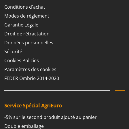
Groupes électrogènes
Conditions d'achat
E
Gyrobroyeurs à lame pour tracteur
EcoFlow
Modes de règlement
Edilmark
Garantie Légale
H
Haches - Cognées et Hachettes
Effeuno
Droit de rétractation
Hachoirs à viande
Einhell
Données personnelles
Herses à Dents
Elegen
Sécurité
Herses Rotatives
Energy Gruppi
Cookies Policies
Enotecnica Pillan
L
Paramètres des cookies
Lames à neige
Eschenfelder
FEDER Ombrie 2014-2020
Lames niveleuses pour tracteur
EuroMech
Lave-vitres
Eurosystems
Lieuses électriques pour vignes
F
Service Spécial AgriEuro
FAC
M
Machines à pâtes
Fama Industrie
-5% sur le second produit ajouté au panier
Machines de nettoyage pour panneaux photovoltaïques et surfaces vitrées
Famag
Double emballage