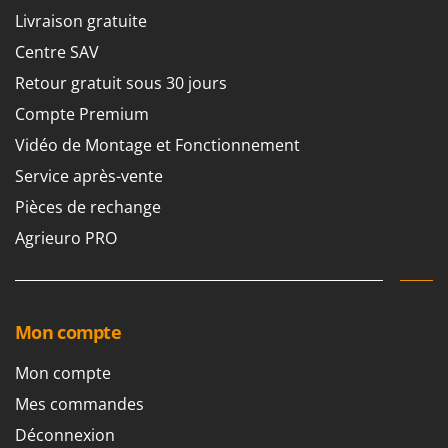
Machines pour la transformation des fruits
Famur
Livraison gratuite
Machines sous vide
FARMER
Centre SAV
Motobineuses
FBC
Retour gratuit sous 30 jours
Motoculteurs
Ferrari Group
Compte Premium
Motofaucheuses
Ferroni
Vidéo de Montage et Fonctionnement
Motopompes pour irrigation
Ferrua
Service après-vente
Moulins à céréales électriques
FIAC
Pièces de rechange
Moulins à farine
FIEM
Agrieuro PRO
Fimar
N
Nettoyeurs et Balais à vapeur
FINI
Nettoyeurs haute pression
Fiorentini
Mon compte
Nettoyeurs tapis, moquettes et tapisseries
Fiskars
Mon compte
Flymo
P
Peignes vibreurs et Secoueurs à olives
Mes commandes
Fontana Forni
Pelles rétros pour tracteur
Déconnexion
Forest Master