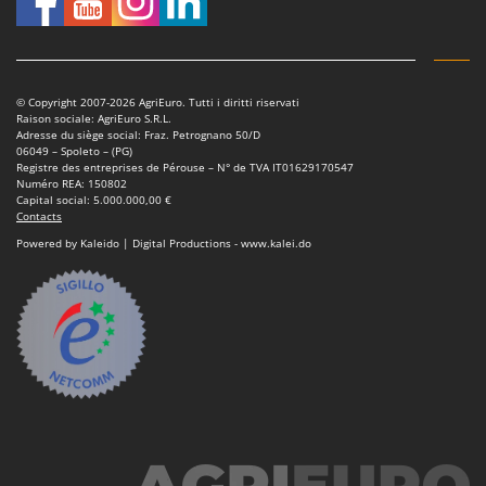
Scies alternatives à batterie
Intex
Scies de jardin télescopiques
Italyco
Sécateurs électriques à batterie
ITM
Sécateurs et Échenilloirs manuels
© Copyright 2007-2026 AgriEuro. Tutti i diritti riservati
Raison sociale: AgriEuro S.R.L.
J
Sécateurs pneumatiques
Adresse du siège social: Fraz. Petrognano 50/D
JOLLY ITALIA
06049 – Spoleto – (PG)
Semoirs et Épandeurs d'engrais
Registre des entreprises de Pérouse – N° de TVA IT01629170547
Numéro REA: 150802
K
Socs pour tracteur
Capital social: 5.000.000,00 €
KAAZ
Contacts
Souffleurs aspirateurs pour Feuilles
Karcher
Powered by Kaleido | Digital Productions - www.kalei.do
Soufreuses - Poudreuses à dos
Kasco
Soufreuses - Poudreuses pour tracteur
Kemper
Keter
T
Taille-haies
KitchenAid
Taille-haies à bras pour tracteur
Komo
Tarières
L
Tondeuses à Gazon
Laica