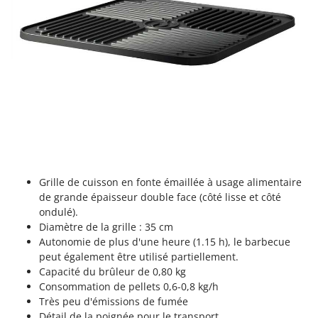
Tondeuses autoportées
Lampacrescia - MGM
Tondeuses débroussailleuses thermiques
Landxcape
Trancheuses
LAR Casalinghi
Trancheuses de sol
Lavor
Transpalettes
Linea VZ
Treuils de débardage
Lisam
Tronçonneuses
Lotusgrill
V
M
Vêtements de Sécurité
M.A.I.BO.
Grille de cuisson en fonte émaillée à usage alimentaire
Vibroculteurs à tracteur
de grande épaisseur double face (côté lisse et côté
Macom
ondulé).
Macte Ovens
Diamètre de la grille : 35 cm
Makita
Autonomie de plus d'une heure (1.15 h), le barbecue
peut également être utilisé partiellement.
MAMMAMIA
Capacité du brûleur de 0,80 kg
Marcato
Consommation de pellets 0,6-0,8 kg/h
Très peu d'émissions de fumée
Marina Systems
Détail de la poignée pour le transport