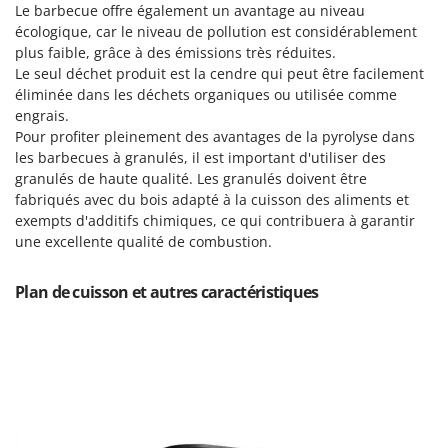
Scies alternatives à batterie
Le barbecue offre également un avantage au niveau
Intex
écologique, car le niveau de pollution est considérablement
Scies de jardin télescopiques
Italyco
plus faible, grâce à des émissions très réduites.
Sécateurs électriques à batterie
Le seul déchet produit est la cendre qui peut être facilement
ITM
Sécateurs et Échenilloirs manuels
éliminée dans les déchets organiques ou utilisée comme
engrais.
J
Sécateurs pneumatiques
JOLLY ITALIA
Pour profiter pleinement des avantages de la pyrolyse dans
Semoirs et Épandeurs d'engrais
les barbecues à granulés, il est important d'utiliser des
K
granulés de haute qualité. Les granulés doivent être
Socs pour tracteur
KAAZ
fabriqués avec du bois adapté à la cuisson des aliments et
Souffleurs aspirateurs pour Feuilles
Karcher
exempts d'additifs chimiques, ce qui contribuera à garantir
une excellente qualité de combustion.
Soufreuses - Poudreuses à dos
Kasco
Soufreuses - Poudreuses pour tracteur
Kemper
Plan de cuisson et autres caractéristiques
Keter
T
Taille-haies
KitchenAid
Taille-haies à bras pour tracteur
Komo
Tarières
L
Tondeuses à Gazon
Laica