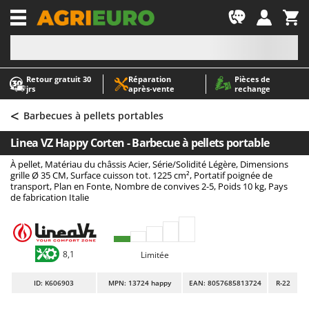
-1
Retour gratuit 30
Réparation
Pièces de
A
A
jrs
après‑vente
rechange
Abris de jardin
ABAC
<
Accessoires pour tracteurs tondeuses autoportés
AgriEuro Premium
Barbecues à pellets portables
Aérateurs Scarificateurs pour gazon
AgriEuro TOP-LINE
Linea VZ Happy Corten - Barbecue à pellets portable
Arracheuses de pommes de terre pour tracteur
AGT
À pellet, Matériau du châssis Acier, Série/Solidité Légère, Dimensions
Aspirateurs - Balais Électriques
Aima
grille Ø 35 CM, Surface cuisson tot. 1225 cm², Portatif poignée de
transport, Plan en Fonte, Nombre de convives 2-5, Poids 10 kg, Pays
Aspirateurs à cendres
Airmec
de fabrication Italie
Aspirateurs à feuilles sur roues
AL-KO
Aspirateurs de piscine
ALA 2000
8,1
Limitée
Aspirateurs Multifonctions
Alce
Atomiseurs agricoles pour tracteurs
Alpina
ID
: K606903
MPN: 13724 happy
EAN: 8057685813724
R-22
Atomiseurs pour traitements
Ama