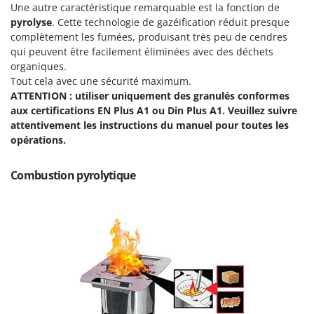
Machines pour la transformation des fruits
Une autre caractéristique remarquable est la fonction de
Famur
pyrolyse
. Cette technologie de gazéification réduit presque
Machines sous vide
FARMER
complètement les fumées, produisant très peu de cendres
Motobineuses
qui peuvent être facilement éliminées avec des déchets
FBC
organiques.
Motoculteurs
Ferrari Group
Tout cela avec une sécurité maximum.
Motofaucheuses
Ferroni
ATTENTION : utiliser uniquement des granulés conformes
Motopompes pour irrigation
aux certifications EN Plus A1 ou Din Plus A1. Veuillez suivre
Ferrua
attentivement les instructions du manuel pour toutes les
Moulins à céréales électriques
FIAC
opérations.
Moulins à farine
FIEM
Combustion pyrolytique
Fimar
N
Nettoyeurs et Balais à vapeur
FINI
Nettoyeurs haute pression
Fiorentini
Nettoyeurs tapis, moquettes et tapisseries
Fiskars
Flymo
P
Peignes vibreurs et Secoueurs à olives
Fontana Forni
Pelles rétros pour tracteur
Forest Master