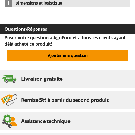
Dimensions et logistique
Troy-Bilt
Type allumage
électronique
Dimensions du produit cm (L x l x H)
35X35X23cm
U
Udor
Poids net
10 Kg
Questions/Réponses
Unger
Emballage
Carton d'origine
Posez votre question à AgriEuro et à tous les clients ayant
V
déjà acheté ce produit!
Verdemax
Dimensions emballage(s) original cm (L x l x H)
40x37x26 cm
Ajouter une question
Vesco
Poids emballage compris
15 Kg
Volpi
Temps de montage
Prêt à l'emploi
Livraison gratuite
W
Waldner
Weber
Remise 5% à partir du second produit
WIDU
Wiper EcoRobot
Wolf Garten
Assistance technique
Wortex