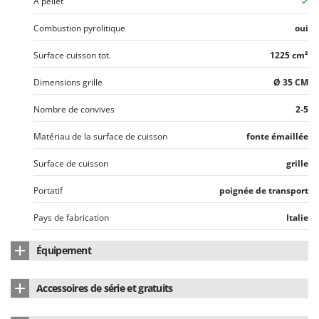
À pellet
Stiga
Combustion pyrolitique
oui
Stocker
Sunseeker
Surface cuisson tot.
1225 cm²
T
Dimensions grille
Ø 35 CM
Tecla
Nombre de convives
2-5
TecnoGen
Tellarini Pompe
Matériau de la surface de cuisson
fonte émaillée
Telwin
Surface de cuisson
grille
Tenco
Portatif
poignée de transport
Tineco
Pays de fabrication
Italie
Titania
Tornado
Équipement
Tre Spade
Nombre de grilles de cuisson
1
Trev - Abrek - TecnoVIR
Accessoires de série et gratuits
Couvercle four
Trotec
Manuel d'utilisation
Oui