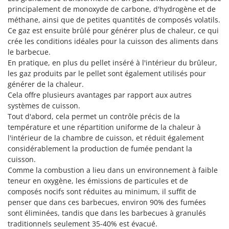
Pulvérisateurs
GRIFO
principalement de monoxyde de carbone, d'hydrogène et de
Pulvérisateurs portés
méthane, ainsi que de petites quantités de composés volatils.
GVS
Ce gaz est ensuite brûlé pour générer plus de chaleur, ce qui
GYS
R
crée les conditions idéales pour la cuisson des aliments dans
Rafraîchisseurs d'air par évaporation
le barbecue.
H
En pratique, en plus du pellet inséré à l'intérieur du brûleur,
Rampes de chargement en aluminium
Hailo
les gaz produits par le pellet sont également utilisés pour
Râpes à fromage électriques
Helvi
générer de la chaleur.
Râteaux pour tracteur
Cela offre plusieurs avantages par rapport aux autres
Henx
systèmes de cuisson.
Remplisseuses
HiKOKI
Tout d'abord, cela permet un contrôle précis de la
Robots nettoyeurs de piscine
température et une répartition uniforme de la chaleur à
Honda
l'intérieur de la chambre de cuisson, et réduit également
Robots Tondeuses
considérablement la production de fumée pendant la
I
Rogneuses de souches
cuisson.
Idromatic
Comme la combustion a lieu dans un environnement à faible
Rouleaux pour tracteur
Il-Tec
teneur en oxygène, les émissions de particules et de
Imperia
composés nocifs sont réduites au minimum, il suffit de
S
Scies à os
penser que dans ces barbecues, environ 90% des fumées
Infaco
sont éliminées, tandis que dans les barbecues à granulés
Scies à Ruban
Intec
traditionnels seulement 35-40% est évacué.