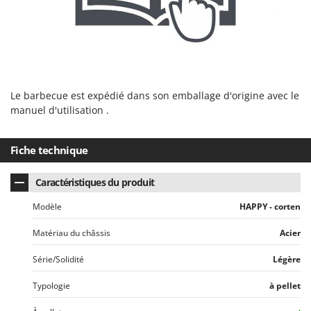
Seven Italy
Shark
Silky
Simatech
Sirman
Le barbecue est expédié dans son emballage d'origine avec le
manuel d'utilisation .
Skil
Smartwood
Fiche technique
Smeg
Snapper
Caractéristiques du produit
Solidur
Modèle
HAPPY - corten
Spice Electronics
Matériau du châssis
Acier
Spiralmac
Spring Protezione
Série/Solidité
Légère
Spyro
Typologie
à pellet
Stanley