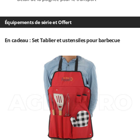
Master
Mastercook
Équipements de série et Offert
Masterpro
McCulloch
En cadeau : Set Tablier et ustensiles pour barbecue
MCH
Michelin
Mille
Minox
Mockmill
More than chef
MOSA
MOVA
Mowox
MTD