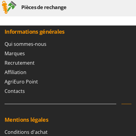
Worx
Pièces de rechange
Y
Yard Force
Informations générales
Z
Zanon
Qui sommes-nous
Zephir
Marques
ZGrills
Recrutement
Zodiac
Affiliation
Zomax
AgriEuro Point
Contacts
Mentions légales
Conditions d'achat