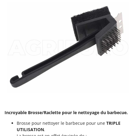
Oriental Koshin
Outdoorchef
P
Palazzetti
Palumbo Pavi
Partisani
Paterlini
Philips
Pramac
Prismafood
R
R.G.V.
Rato
Incroyable Brosse/Raclette pour le nettoyage du barbecue.
Reber
Brosse pour nettoyer le barbecue pour une
TRIPLE
Redback
UTILISATION
.
La brosse est en effet équipée de :