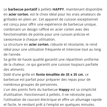
Groupes électrogènes
E
Le
barbecue portatif
à pellets
HAPPY
, maintenant disponible
Gyrobroyeurs à lame pour tracteur
EcoFlow
en
acier corten
, est le choix idéal pour les vrais amateurs de
Edilmark
grillades en plein air. Cet appareil de cuisson exceptionnel
H
Haches - Cognées et Hachettes
est conçu pour offrir une expérience de barbecue unique,
Effeuno
combinant un design raffiné en acier corten avec des
Hachoirs à viande
Einhell
fonctionnalités de pointe pour une cuisson précise et
Herses à Dents
savoureuse à chaque utilisation.
Elegen
La structure en
acier corten
, robuste et résistante, le rend
Herses Rotatives
Energy Gruppi
idéal pour une utilisation fréquente et intensive tout au long
Enotecnica Pillan
de l'année.
L
Lames à neige
Sa grille de haute qualité garantit une répartition uniforme
Eschenfelder
de la chaleur, ce qui garantit une cuisson toujours parfaite
Lames niveleuses pour tracteur
EuroMech
des aliments.
Lave-vitres
Doté d'une grille en
fonte émaillée de 35 x 35 cm
, ce
Eurosystems
barbecue est parfait pour préparer des repas pour de
Lieuses électriques pour vignes
nombreux groupes de personnes.
F
FAC
L'un des points forts du barbecue
Happy
est sa simplicité
M
Machines à pâtes
d'utilisation. Fonctionnant à pellets, il ne nécessite pas
Fama Industrie
l'utilisation de courant électrique et offre un allumage rapide
Machines de nettoyage pour panneaux photovoltaïques et surfaces vitrées
Famag
et facile, le rendant prêt à l'emploi en quelques minutes.