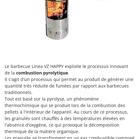
Perches Élagueuses
Francini
Pétrins à Spirale
G
Piscines
G3 Ferrari
Planteuses de pommes de terre pour tracteur
Gardena
Plateaux de coupe pour tracteur
Garofalo
Plumeuses
GeoTech
Pompes d'irrigation à tracteur
GeoTech Pro
Le barbecue Linea VZ HAPPY exploite le processus innovant
Pompes de transfert
Gierre
de la
combustion pyrolytique
.
Pompes immergées électriques
Ginko - MGM
Il s'agit d'un processus qui permet au produit de générer une
Postes à souder
quantité très réduite de fumées par rapport aux barbecues
Gipeco
traditionnels.
Poussoirs à saucisse
Girmi
Tout est basé sur la pyrolyse, un phénomène
Power Stations - Batteries - Centrales électriques portables
thermochimique qui se produit lors de la combustion des
GRAEF
pellets à l'intérieur de l'appareil. Au cours de ce processus,
Presses à pellets
Gre
les granulés sont chauffés à des températures élevées en
Pressoirs à fruits
l'absence d'oxygène, ce qui provoque la décomposition
GreenBay
thermique de la matière organique.
Pressoirs à Raisin
Greenworks
Les granulés se transforment en un gaz combustible composé