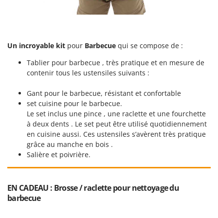
N
New O.M.R.A.
Nilfisk
Ninja
Un incroyable kit
pour
Barbecue
qui se compose de :
Novatec
Tablier pour barbecue , très pratique et en mesure de
Novital
contenir tous les ustensiles suivants :
NuAir
NuovaFac
Gant pour le barbecue, résistant et confortable
set cuisine pour le barbecue.
Le set inclus une pince , une raclette et une fourchette
O
Officine Savioli
à deux dents . Le set peut être utilisé quotidiennement
en cuisine aussi. Ces ustensiles s’avèrent très pratique
Oliviero
grâce au manche en bois .
Olix
Salière et poivrière.
OMA
Omas
EN CADEAU : Brosse / raclette pour nettoyage du
Ompagrill
barbecue
Ooni