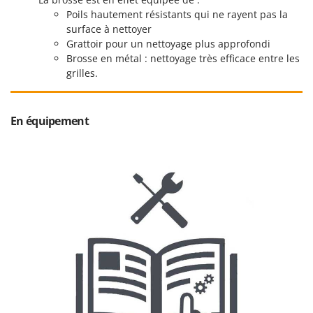
Resto Italia
Poils hautement résistants qui ne rayent pas la
Ribimex
surface à nettoyer
Grattoir pour un nettoyage plus approfondi
Ripartrak
Brosse en métal : nettoyage très efficace entre les
Ritter
grilles.
River Systems
Robomow
En équipement
Rossofuoco
Rover Pompe
Royal Food
Ryobi
S
S.T.P.
Santos
Sbaraglia
Schnitzer