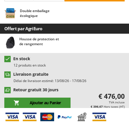
Chaudrons électriques pour polenta
Barbieri
Double emballage
Cisailles à gazon à batterie
Batavia
écologique
Cisailles taille-haies manuelles
Benassi
Offert par AgriEuro
Climatiseurs
Beper
Compresseurs d'air électriques
Berkel
Housse de protection et
de rangement
Compresseurs pour la récolte des olives et la taille
Bernardi
Coupe-bordures - Trimmers
Bertolini Pumps
En stock
Coupe-branches
Besser Vacuum
12 produits en stock
Couveuses à œufs
Bestway
Livraison gratuite
Délai de livraison estimé: 13/08/26 - 17/08/26
Cultivateurs Tiller à ressorts - Extirpateurs
Beta tools
Retour gratuit 30 jours
Bissell
D
€ 476,00
Débroussailleuses
Black & Decker
Ajouter au Panier
TVA incluse
Décompacteurs agricoles
€ 396,67
Hors taxes (HT)
BlackStone
Découpeurs plasma
Blue Bird
Déplaqueuses de gazon
Bomet