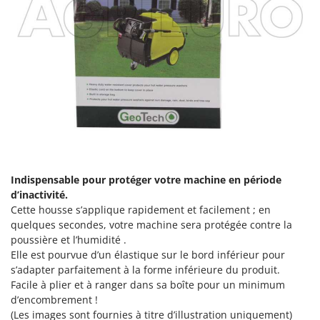
Tondeuses autoportées
Lampacrescia - MGM
Tondeuses débroussailleuses thermiques
Landxcape
Trancheuses
LAR Casalinghi
Trancheuses de sol
Lavor
Transpalettes
Linea VZ
Treuils de débardage
Lisam
Tronçonneuses
Lotusgrill
V
M
Vêtements de Sécurité
M.A.I.BO.
Indispensable pour protéger votre machine en période
d’inactivité.
Vibroculteurs à tracteur
Macom
Cette housse s’applique rapidement et facilement ; en
Macte Ovens
quelques secondes, votre machine sera protégée contre la
poussière et l’humidité .
Makita
Elle est pourvue d’un élastique sur le bord inférieur pour
MAMMAMIA
s’adapter parfaitement à la forme inférieure du produit.
Facile à plier et à ranger dans sa boîte pour un minimum
Marcato
d’encombrement !
Marina Systems
(Les images sont fournies à titre d’illustration uniquement)