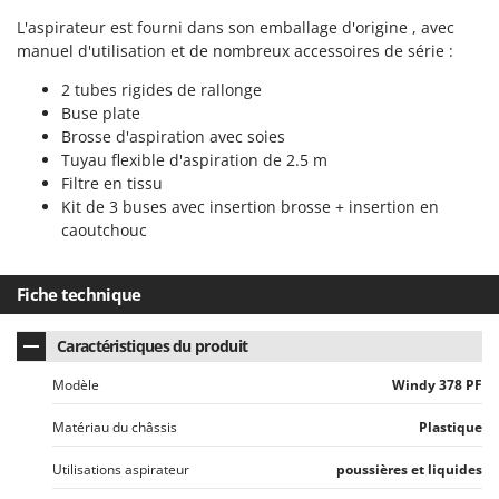
N
New O.M.R.A.
L'aspirateur est fourni dans son emballage d'origine , avec
Nilfisk
manuel d'utilisation et de nombreux accessoires de série :
Ninja
2 tubes rigides de rallonge
Novatec
Buse plate
Brosse d'aspiration avec soies
Novital
Tuyau flexible d'aspiration de 2.5 m
NuAir
Filtre en tissu
Kit de 3 buses avec insertion brosse + insertion en
NuovaFac
caoutchouc
O
Officine Savioli
Fiche technique
Oliviero
Olix
Caractéristiques du produit
OMA
Modèle
Windy 378 PF
Omas
Matériau du châssis
Plastique
Ompagrill
Utilisations aspirateur
poussières et liquides
Ooni