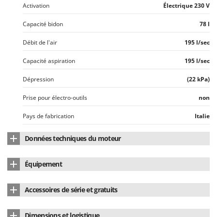
Oriental Koshin
Activation
Électrique 230 V
Outdoorchef
Capacité bidon
78 l
P
Débit de l'air
195 l/sec
Palazzetti
Capacité aspiration
195 l/sec
Palumbo Pavi
Partisani
Dépression
(22 kPa)
Paterlini
Prise pour électro-outils
non
Philips
Pays de fabrication
Italie
Pramac
Prismafood
Données techniques du moteur
Nombre de moteurs
3
R
R.G.V.
Équipement
Marque du moteur
Lavor
Rato
Crochets bidon en acier
oui
Accessoires de série et gratuits
Reber
Type de moteur
Électrique
Secoueur filtre
Avec inversion du flux
Redback
Tube rigide prolongateur acier
2
Puissance nominale (W)
3600 W
Dimensions et logistique