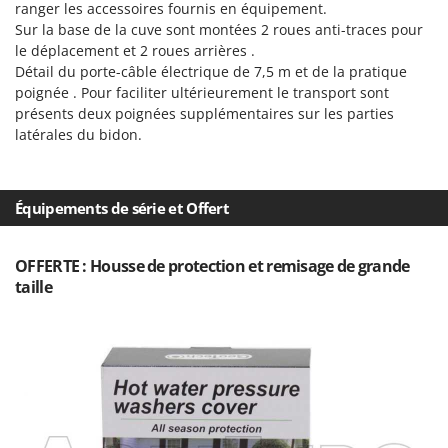
Scies alternatives à batterie
ranger les accessoires fournis en équipement.
Intex
Sur la base de la cuve sont montées 2 roues anti-traces pour
Scies de jardin télescopiques
Italyco
le déplacement et 2 roues arrières .
Sécateurs électriques à batterie
Détail du porte-câble électrique de 7,5 m et de la pratique
ITM
poignée . Pour faciliter ultérieurement le transport sont
Sécateurs et Échenilloirs manuels
présents deux poignées supplémentaires sur les parties
J
Sécateurs pneumatiques
JOLLY ITALIA
latérales du bidon.
Semoirs et Épandeurs d'engrais
K
Socs pour tracteur
KAAZ
Équipements de série et Offert
Souffleurs aspirateurs pour Feuilles
Karcher
Soufreuses - Poudreuses à dos
Kasco
OFFERTE : Housse de protection et remisage de grande
Soufreuses - Poudreuses pour tracteur
Kemper
taille
Keter
T
Taille-haies
KitchenAid
Taille-haies à bras pour tracteur
Komo
Tarières
L
Tondeuses à Gazon
Laica