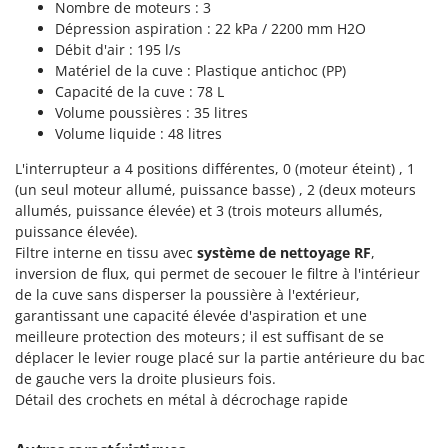
Perches Élagueuses
Nombre de moteurs : 3
Francini
Dépression aspiration : 22 kPa / 2200 mm H2O
Pétrins à Spirale
Débit d'air : 195 l/s
G
Piscines
Matériel de la cuve : Plastique antichoc (PP)
G3 Ferrari
Capacité de la cuve : 78 L
Planteuses de pommes de terre pour tracteur
Gardena
Volume poussières : 35 litres
Plateaux de coupe pour tracteur
Volume liquide : 48 litres
Garofalo
Plumeuses
GeoTech
L'interrupteur a 4 positions différentes, 0 (moteur éteint) , 1
Pompes d'irrigation à tracteur
(un seul moteur allumé, puissance basse) , 2 (deux moteurs
GeoTech Pro
allumés, puissance élevée) et 3 (trois moteurs allumés,
Pompes de transfert
Gierre
puissance élevée).
Pompes immergées électriques
Filtre interne en tissu avec
système de nettoyage RF
,
Ginko - MGM
inversion de flux, qui permet de secouer le filtre à l'intérieur
Postes à souder
Gipeco
de la cuve sans disperser la poussière à l'extérieur,
Poussoirs à saucisse
Girmi
garantissant une capacité élevée d'aspiration et une
Power Stations - Batteries - Centrales électriques portables
meilleure protection des moteurs ; il est suffisant de se
GRAEF
déplacer le levier rouge placé sur la partie antérieure du bac
Presses à pellets
Gre
de gauche vers la droite plusieurs fois.
Pressoirs à fruits
Détail des crochets en métal à décrochage rapide
GreenBay
Pressoirs à Raisin
Greenworks