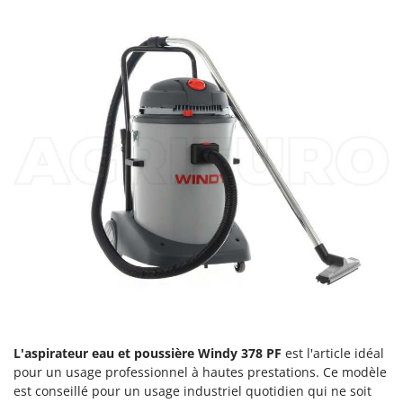
Comet
F
Fendeuses à bois
Cresco
Filets pour la Récolte des olives
Cruccolini
Filtres pour vin et huile
CTEK
Floconneuses
D
Fouloirs - Égrappoirs
Dal Degan
Fourches pour tracteur
DCG
Fours d'extérieur - intérieur pour pizza et cuisine
Deca
Fours électriques
DeWalt
Fraises à neige
Di Martino
Fraises rotatives pour tracteur
Diavola Pro
Friteuses sans huile
Diesse
Docma
G
L'aspirateur eau et poussière Windy 378 PF
est l'article idéal
Générateurs d'air chaud
Dominion
pour un usage professionnel à hautes prestations. Ce modèle
Godets à terre basculants pour tracteur
est conseillé pour un usage industriel quotidien qui ne soit
Dreame