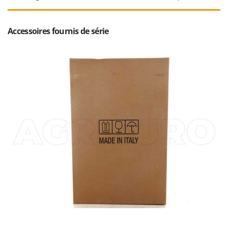
Master
Mastercook
Accessoires fournis de série
Masterpro
McCulloch
MCH
Michelin
Mille
Minox
Mockmill
More than chef
MOSA
MOVA
Mowox
MTD