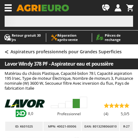
-1
Retour gratuit 30
Réparation
Pièces de
A
A
jrs
après‑vente
rechange
Abris de jardin
ABAC
<
Accessoires pour tracteurs tondeuses autoportés
AgriEuro Premium
Aspirateurs professionnels pour Grandes Superficies
Aérateurs Scarificateurs pour gazon
AgriEuro TOP-LINE
Lavor Windy 378 PF - Aspirateur eau et poussière
Arracheuses de pommes de terre pour tracteur
AGT
Matériau du châssis Plastique, Capacité bidon 78 l, Capacité aspiration
Aspirateurs - Balais Électriques
Aima
195 l/sec, Type de moteur Électrique, Nombre de moteurs 3, Puissance
nominale (W) 3600 W, Secoueur filtre Avec inversion du flux, Pays de
Aspirateurs à cendres
Airmec
fabrication Italie
Aspirateurs à feuilles sur roues
AL-KO
Aspirateurs de piscine
ALA 2000
8,0
Professionnel
(4)
5,0/5
Aspirateurs Multifonctions
Alce
Atomiseurs agricoles pour tracteurs
Alpina
ID
: K601025
MPN: 40021-00006
EAN: 8013298066810
R-27
Atomiseurs pour traitements
Ama