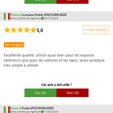
le nettoyage du filtre tissu par inversion du flux, permet de ne
Troy-Bilt
pas avoir la poussière qui se répand à l'extérieur. Je suis
parfaitement satisfait de cet achat et de la livraison rapide
U
Pietro A.
Lercara friddi (PA)
13/09/2025
Udor
par AgriEuro
Achat vérifié par AgriEuro
25/12/2024
Unger
5,0
Voir détails
V
Robustesse
Verdemax
Voir l'original
Prestations
Vesco
Facilité d'utilisation
Volpi
Excellente qualité, utilisé aussi bien pour les espaces
Qualité / Prix
extérieurs que pour les voitures et les tapis, assez pratique,
très simple à utiliser
W
Facilité de montage
Waldner
Emballage
Weber
WIDU
Cet avis a été utile ?
Wiper EcoRobot
Oui
(0)
Non
(0)
Wolf Garten
Wortex
Elena Z.
Prato (PO)
10/04/2025
Achat vérifié par AgriEuro
11/03/2024