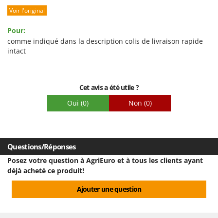
Voir l'original
Prestations
Facilité d'utilisation
Pour:
Qualité / Prix
comme indiqué dans la description colis de livraison rapide
intact
Facilité de montage
Emballage
Cet avis a été utile ?
Oui
(0)
Non
(0)
Questions/Réponses
Posez votre question à AgriEuro et à tous les clients ayant
déjà acheté ce produit!
Ajouter une question