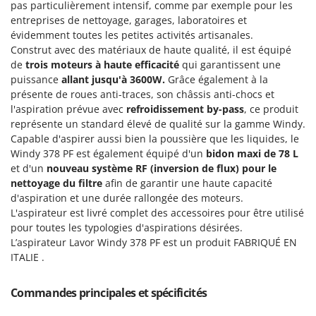
pas particulièrement intensif, comme par exemple pour les
Groupes électrogènes
entreprises de nettoyage, garages, laboratoires et
E
Gyrobroyeurs à lame pour tracteur
EcoFlow
évidemment toutes les petites activités artisanales.
Construt avec des matériaux de haute qualité, il est équipé
Edilmark
H
de
trois moteurs à haute efficacité
qui garantissent une
Haches - Cognées et Hachettes
Effeuno
puissance
allant jusqu'à 3600W.
Grâce également à la
Hachoirs à viande
présente de roues anti-traces, son châssis anti-chocs et
Einhell
l'aspiration prévue avec
refroidissement by-pass
, ce produit
Herses à Dents
Elegen
représente un standard élevé de qualité sur la gamme Windy.
Herses Rotatives
Energy Gruppi
Capable d'aspirer aussi bien la poussière que les liquides, le
Windy 378 PF est également équipé d'un
bidon maxi de 78 L
Enotecnica Pillan
L
et d'un
nouveau système RF (inversion de flux) pour le
Lames à neige
Eschenfelder
nettoyage du filtre
afin de garantir une haute capacité
Lames niveleuses pour tracteur
d'aspiration et une durée rallongée des moteurs.
EuroMech
L'aspirateur est livré complet des accessoires pour être utilisé
Lave-vitres
Eurosystems
pour toutes les typologies d'aspirations désirées.
Lieuses électriques pour vignes
L’aspirateur Lavor Windy 378 PF est un produit FABRIQUÉ EN
F
ITALIE .
FAC
M
Machines à pâtes
Fama Industrie
Commandes principales et spécificités
Machines de nettoyage pour panneaux photovoltaïques et surfaces vitrées
Famag