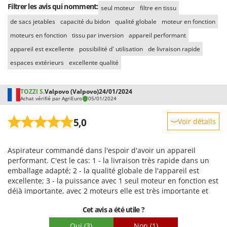
Stiga
Filtrer les avis qui nomment:
seul moteur
filtre en tissu
Stocker
de sacs jetables
capacité du bidon
qualité globale
moteur en fonction
Sunseeker
moteurs en fonction
tissu par inversion
appareil performant
appareil est excellente
possibilité d' utilisation
de livraison rapide
T
espaces extérieurs
excellente qualité
Tecla
TecnoGen
TOZZI S.
Valpovo (Valpovo)
24/01/2024
Tellarini Pompe
Achat vérifié par AgriEuro
05/01/2024
Telwin
5,0
Voir détails
Tenco
Robustesse
Tineco
Aspirateur commandé dans l'espoir d'avoir un appareil
Prestations
Titania
performant. C'est le cas: 1 - la livraison très rapide dans un
Facilité d'utilisation
emballage adapté; 2 - la qualité globale de l'appareil est
Tornado
excellente; 3 - la puissance avec 1 seul moteur en fonction est
Qualité / Prix
Tre Spade
déjà importante, avec 2 moteurs elle est très importante et
Facilité de montage
avec les 3 moteurs en fonction est elle vraiment
Trev - Abrek - TecnoVIR
Cet avis a été utile ?
impressionnante; 4 - la capacité du bidon, la possibilité
Emballage
Trotec
d'utilisation avec le filtre en tissu ou de sacs jetables. De plus,
Oui
(3)
Non
(1)