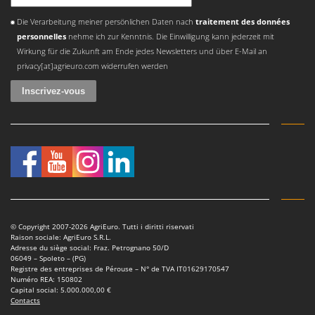
Une erreur est survenue
Die Verarbeitung meiner persönlichen Daten nach
traitement des données
personnelles
nehme ich zur Kenntnis. Die Einwilligung kann jederzeit mit
Wirkung für die Zukunft am Ende jedes Newsletters und über E-Mail an
privacy[at]agrieuro.com widerrufen werden
© Copyright 2007-2026 AgriEuro. Tutti i diritti riservati
Raison sociale: AgriEuro S.R.L.
Adresse du siège social: Fraz. Petrognano 50/D
06049 – Spoleto – (PG)
Registre des entreprises de Pérouse – N° de TVA IT01629170547
Numéro REA: 150802
Capital social: 5.000.000,00 €
Contacts