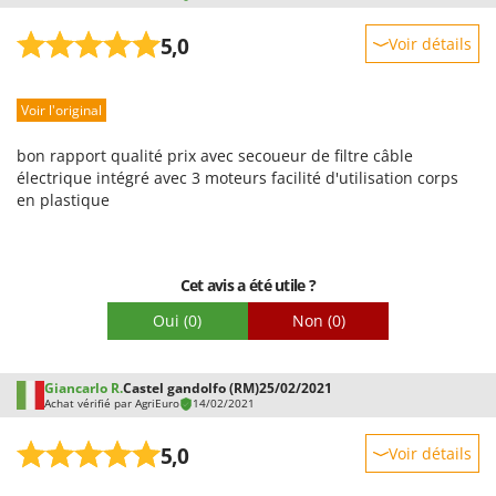
Worx
5,0
Voir détails
Y
Yard Force
Robustesse
Voir l'original
Prestations
Z
Zanon
Facilité d'utilisation
bon rapport qualité prix avec secoueur de filtre câble
Zephir
Qualité / Prix
électrique intégré avec 3 moteurs facilité d'utilisation corps
en plastique
ZGrills
Facilité de montage
Zodiac
Emballage
Zomax
Cet avis a été utile ?
Oui
(0)
Non
(0)
Giancarlo R.
Castel gandolfo (RM)
25/02/2021
Achat vérifié par AgriEuro
14/02/2021
5,0
Voir détails
Robustesse