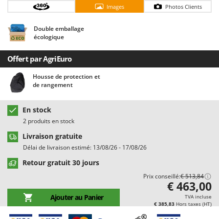
Chaudrons électriques pour polenta
Barbieri
Images
Photos Clients
Cisailles à gazon à batterie
Batavia
Double emballage
Cisailles taille-haies manuelles
Benassi
écologique
Climatiseurs
Beper
Offert par AgriEuro
Compresseurs d'air électriques
Berkel
Housse de protection et
Compresseurs pour la récolte des olives et la taille
Bernardi
de rangement
Coupe-bordures - Trimmers
Bertolini Pumps
Coupe-branches
Besser Vacuum
En stock
2 produits en stock
Couveuses à œufs
Bestway
Livraison gratuite
Cultivateurs Tiller à ressorts - Extirpateurs
Beta tools
Délai de livraison estimé: 13/08/26 - 17/08/26
Bissell
D
Retour gratuit 30 jours
Débroussailleuses
Black & Decker
Prix conseillé:
€ 513,84
Décompacteurs agricoles
BlackStone
€ 463,00
Découpeurs plasma
Ajouter au Panier
Blue Bird
TVA incluse
€ 385,83
Hors taxes (HT)
Déplaqueuses de gazon
Bomet