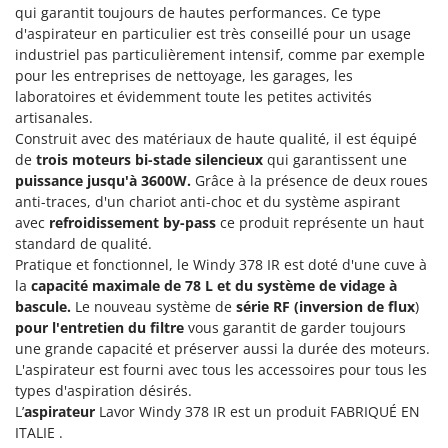
Groupes électrogènes
qui garantit toujours de hautes performances. Ce type
E
d'aspirateur en particulier est très conseillé pour un usage
Gyrobroyeurs à lame pour tracteur
EcoFlow
industriel pas particulièrement intensif, comme par exemple
Edilmark
pour les entreprises de nettoyage, les garages, les
H
laboratoires et évidemment toute les petites activités
Haches - Cognées et Hachettes
Effeuno
artisanales.
Hachoirs à viande
Einhell
Construit avec des matériaux de haute qualité, il est équipé
Herses à Dents
de
trois moteurs bi-stade silencieux
qui garantissent une
Elegen
puissance jusqu'à 3600W.
Grâce à la présence de deux roues
Herses Rotatives
Energy Gruppi
anti-traces, d'un chariot anti-choc et du système aspirant
avec
refroidissement by-pass
ce produit représente un haut
Enotecnica Pillan
L
standard de qualité.
Lames à neige
Eschenfelder
Pratique et fonctionnel, le Windy 378 IR est doté d'une cuve à
Lames niveleuses pour tracteur
EuroMech
la
capacité maximale de 78 L et du système de vidage à
bascule.
Le nouveau système de
série RF
(inversion de flux
)
Lave-vitres
Eurosystems
pour l'entretien du filtre
vous garantit de garder toujours
Lieuses électriques pour vignes
une grande capacité et préserver aussi la durée des moteurs.
F
L'aspirateur est fourni avec tous les accessoires pour tous les
FAC
M
types d'aspiration désirés.
Machines à pâtes
Fama Industrie
L’
aspirateur
Lavor Windy 378 IR est un produit FABRIQUÉ EN
Machines de nettoyage pour panneaux photovoltaïques et surfaces vitrées
ITALIE .
Famag