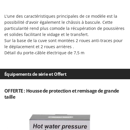
Scies alternatives à batterie
Intex
Scies de jardin télescopiques
Italyco
L'une des caractéristiques principales de ce modèle est la
Sécateurs électriques à batterie
ITM
possibilité d'avoir également le châssis à bascule. Cette
Sécateurs et Échenilloirs manuels
particularité rend plus comode la récupération de poussières
et solides facilitant le vidage et le transfert.
J
Sécateurs pneumatiques
JOLLY ITALIA
Sur la base de la cuve sont montées 2 roues anti-traces pour
Semoirs et Épandeurs d'engrais
le déplacement et 2 roues arrières .
K
Détail du porte-câble électrique de 7,5 m
Socs pour tracteur
KAAZ
Souffleurs aspirateurs pour Feuilles
Karcher
Soufreuses - Poudreuses à dos
Kasco
Équipements de série et Offert
Soufreuses - Poudreuses pour tracteur
Kemper
Keter
OFFERTE : Housse de protection et remisage de grande
T
taille
Taille-haies
KitchenAid
Taille-haies à bras pour tracteur
Komo
Tarières
L
Tondeuses à Gazon
Laica