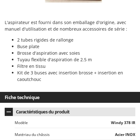
N
New O.M.R.A.
Nilfisk
Ninja
L'aspirateur est fourni dans son emballage d'origine, avec
manuel d'utilisation et de nombreux accessoires de série :
Novatec
2 tubes rigides de rallonge
Novital
Buse plate
NuAir
Brosse d'aspiration avec soies
NuovaFac
Tuyau flexible d'aspiration de 2.5 m
Filtre en tissu
Kit de 3 buses avec insertion brosse + insertion en
O
Officine Savioli
caoutchouc
Oliviero
Olix
Fiche technique
OMA
Caractéristiques du produit
Omas
Modèle
Windy 378 IR
Ompagrill
Ooni
Matériau du châssis
Acier INOX