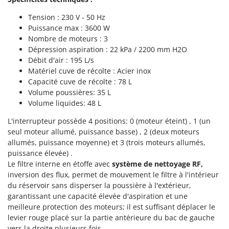
Perches Élagueuses
Francini
Tension : 230 V - 50 Hz
Pétrins à Spirale
Puissance max : 3600 W
G
Piscines
G3 Ferrari
Nombre de moteurs : 3
Planteuses de pommes de terre pour tracteur
Dépression aspiration : 22 kPa / 2200 mm H2O
Gardena
Débit d'air : 195 L/s
Plateaux de coupe pour tracteur
Garofalo
Matériel cuve de récolte : Acier inox
Plumeuses
Capacité cuve de récolte : 78 L
GeoTech
Volume poussières: 35 L
Pompes d'irrigation à tracteur
GeoTech Pro
Volume liquides: 48 L
Pompes de transfert
Gierre
L'interrupteur possède 4 positions: 0 (moteur éteint) , 1 (un
Pompes immergées électriques
Ginko - MGM
seul moteur allumé, puissance basse) , 2 (deux moteurs
Postes à souder
allumés, puissance moyenne) et 3 (trois moteurs allumés,
Gipeco
puissance élevée) .
Poussoirs à saucisse
Girmi
Le filtre interne en étoffe avec
système de nettoyage RF,
Power Stations - Batteries - Centrales électriques portables
inversion des flux, permet de mouvement le filtre à l'intérieur
GRAEF
du réservoir sans disperser la poussière à l'extérieur,
Presses à pellets
Gre
garantissant une capacité élevée d'aspiration et une
Pressoirs à fruits
GreenBay
meilleure protection des moteurs; il est suffisant déplacer le
Pressoirs à Raisin
levier rouge placé sur la partie antérieure du bac de gauche
Greenworks
vers la droite plusieurs fois.