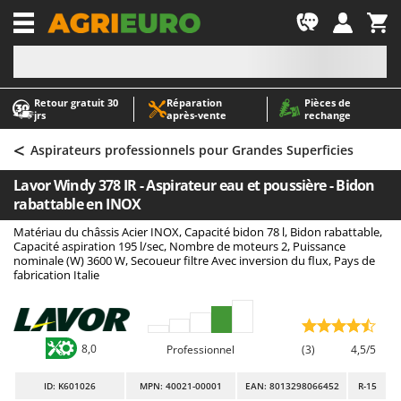
-1
Retour gratuit 30
Réparation
Pièces de
A
A
jrs
après‑vente
rechange
Abris de jardin
ABAC
<
Accessoires pour tracteurs tondeuses autoportés
AgriEuro Premium
Aspirateurs professionnels pour Grandes Superficies
Aérateurs Scarificateurs pour gazon
AgriEuro TOP-LINE
Lavor Windy 378 IR - Aspirateur eau et poussière - Bidon
Arracheuses de pommes de terre pour tracteur
AGT
rabattable en INOX
Aspirateurs - Balais Électriques
Aima
Matériau du châssis Acier INOX, Capacité bidon 78 l, Bidon rabattable,
Capacité aspiration 195 l/sec, Nombre de moteurs 2, Puissance
Aspirateurs à cendres
Airmec
nominale (W) 3600 W, Secoueur filtre Avec inversion du flux, Pays de
fabrication Italie
Aspirateurs à feuilles sur roues
AL-KO
Aspirateurs de piscine
ALA 2000
Aspirateurs Multifonctions
Alce
8,0
Professionnel
(3)
4,5/5
Atomiseurs agricoles pour tracteurs
Alpina
Atomiseurs pour traitements
Ama
ID
: K601026
MPN: 40021-00001
EAN: 8013298066452
R-15