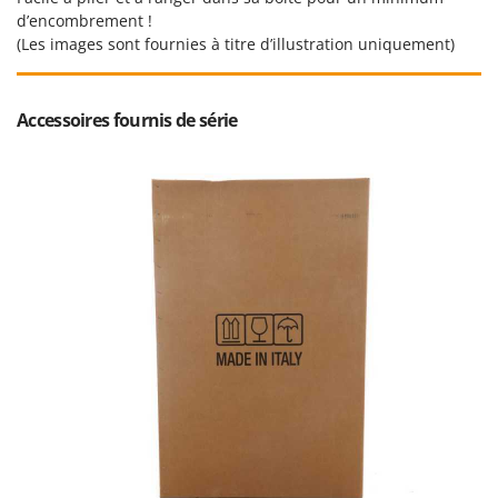
Master
d’encombrement !
(Les images sont fournies à titre d’illustration uniquement)
Mastercook
Masterpro
McCulloch
Accessoires fournis de série
MCH
Michelin
Mille
Minox
Mockmill
More than chef
MOSA
MOVA
Mowox
MTD