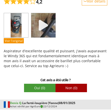
4,2
Voir détails
Robustesse
Prestations
Facilité d'utilisation
Qualité / Prix
Facilité de montage
Voir l'original
Emballage
Aspirateur d'excellente qualité et puissant, j'avais auparavant
le Windy 365 qui est fondamentalement identique mais à
mon avis il avait un accessoire de barillet plus confortable
que celui-ci. Service au top Agrieuro :-)
Cet avis a été utile ?
Oui
(0)
Non
(0)
Denis Q.
La ferté-loupière (Yonne)
08/01/2025
Achat vérifié par AgriEuro
22/12/2024