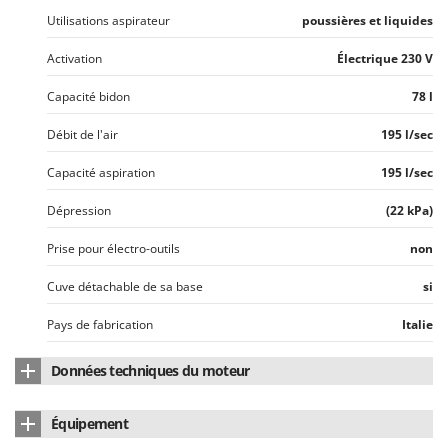
Oriental Koshin
Utilisations aspirateur
poussières et liquides
Outdoorchef
Activation
Électrique 230 V
P
Capacité bidon
78 l
Palazzetti
Palumbo Pavi
Débit de l'air
195 l/sec
Partisani
Capacité aspiration
195 l/sec
Paterlini
Dépression
(22 kPa)
Philips
Pramac
Prise pour électro-outils
non
Prismafood
Cuve détachable de sa base
si
R
Pays de fabrication
Italie
R.G.V.
Rato
Données techniques du moteur
Reber
Nombre de moteurs
2
Équipement
Redback
Puissance nominale (W)
3600 W