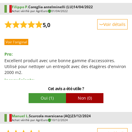
Worx
Filippo P.
Coreglia antelminelli (LU)
14/04/2022
Achat vérifié par AgriEuro
01/04/2022
Y
Yard Force
5,0
Voir détails
Z
Robustesse
Zanon
Voir l'original
Prestations
Zephir
Facilité d'utilisation
ZGrills
Pro:
Qualité / Prix
Excellent produit avec une bonne gamme d'accessoires.
Zodiac
Utilisé pour nettoyer un entrepôt avec des étagères d'environ
Facilité de montage
Zomax
2000 m2.
Emballage
Inconvénients:
rien
Cet avis a été utile ?
Oui
(1)
Non
(0)
Manuel L.
Scurcola marsicana (AQ)
23/12/2024
Achat vérifié par AgriEuro
10/12/2024