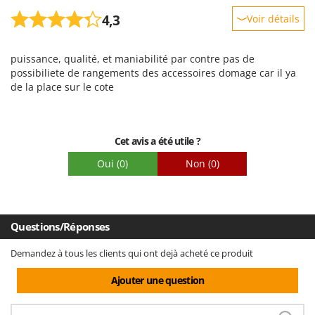
4,3
Voir détails
Robustesse
puissance, qualité, et maniabilité par contre pas de
Prestations
possibiliete de rangements des accessoires domage car il ya
Facilité d'utilisation
de la place sur le cote
Qualité / Prix
Facilité de montage
Cet avis a été utile ?
Emballage
Oui
(0)
Non
(0)
Questions/Réponses
Demandez à tous les clients qui ont dejà acheté ce produit
Ajouter une question