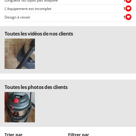
Longueur du tuyau pas adaptée
1
Stiga
L'équipement est incomplet
1
Stocker
Design à revoir
1
Sunseeker
Toutes les vidéos de nos clients
T
Tecla
TecnoGen
Tellarini Pompe
Telwin
Tenco
Tineco
Toutes les photos des clients
Titania
Tornado
Tre Spade
Trev - Abrek - TecnoVIR
Trotec
Trier par
Filtrer par