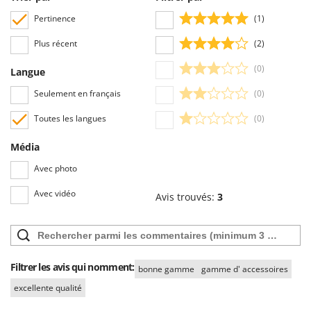
Troy-Bilt
Pertinence
(1)
U
Plus récent
(2)
Udor
Unger
(0)
Langue
Seulement en français
(0)
V
Verdemax
Toutes les langues
(0)
Vesco
Média
Volpi
Avec photo
W
Waldner
Avec vidéo
Avis trouvés:
3
Weber
WIDU
Wiper EcoRobot
Filtrer les avis qui nomment:
bonne gamme
gamme d' accessoires
Wolf Garten
excellente qualité
Wortex