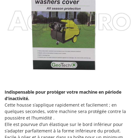
Tondeuses autoportées
Lampacrescia - MGM
Tondeuses débroussailleuses thermiques
Landxcape
Trancheuses
LAR Casalinghi
Trancheuses de sol
Lavor
Transpalettes
Linea VZ
Treuils de débardage
Lisam
Tronçonneuses
Lotusgrill
V
M
Vêtements de Sécurité
M.A.I.BO.
Vibroculteurs à tracteur
Macom
Indispensable pour protéger votre machine en période
Macte Ovens
d’inactivité.
Makita
Cette housse s’applique rapidement et facilement ; en
quelques secondes, votre machine sera protégée contre la
MAMMAMIA
poussière et l’humidité .
Marcato
Elle est pourvue d’un élastique sur le bord inférieur pour
s’adapter parfaitement à la forme inférieure du produit.
Marina Systems
Facile à plier et à ranger dans sa boîte pour un minimum