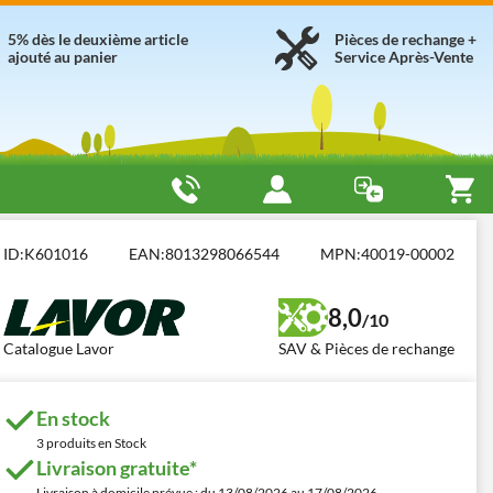
5% dès le deuxième article
Pièces de rechange +
ajouté au panier
Service Après-Vente
 pour Grandes Superficies
Lavor Windy 278 PF
ID:
K601016
EAN:
8013298066544
MPN:
40019-00002
8,0
/10
Catalogue Lavor
SAV & Pièces de rechange
En stock
3 produits en Stock
Livraison gratuite*
Livraison à domicile prévue : du 13/08/2026 au 17/08/2026