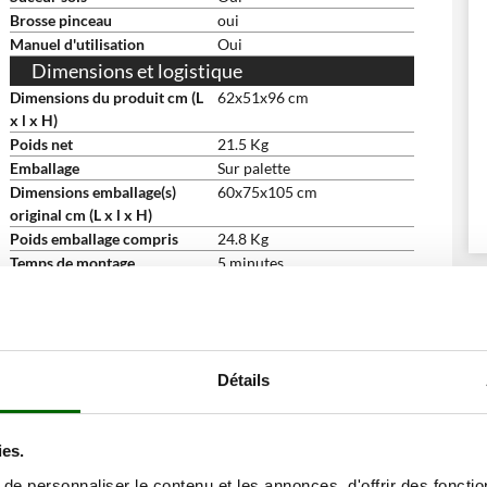
Brosse pinceau
oui
Manuel d'utilisation
Oui
Dimensions et logistique
Dimensions du produit cm (L
62x51x96 cm
x l x H)
Poids net
21.5 Kg
Emballage
Sur palette
Dimensions emballage(s)
60x75x105 cm
original cm (L x l x H)
Poids emballage compris
24.8 Kg
Temps de montage
5 minutes
ne remise
Détails
ies.
e personnaliser le contenu et les annonces, d'offrir des fonctio