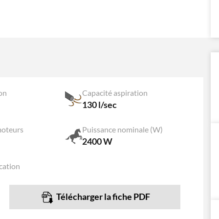
on
Capacité aspiration
130 l/sec
oteurs
Puissance nominale (W)
2400 W
cation
Télécharger la fiche PDF