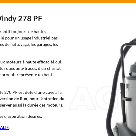
Windy 278 PF
rantit toujours de hautes
llé pour un usage industriel pas
s de nettoyage, les garages, les
.
eux moteurs à haute efficacité qui
de roues anti-traces, d'un chariot
 produit représente un haut
dy 278 PF est doté d'une cuve à la
version de flux
)
pour l'entretien du
server aussi la durée des moteurs.
es d'aspiration désirés.
ALIE
.