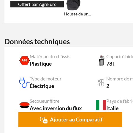
Offert par AgriEuro
Housse de protection et de rangement
Données techniques
Matériau du châssis
Capacité bid
Plastique
78 l
Type de moteur
Nombre de m
Électrique
2
Secoueur filtre
Pays de fabri
Avec inversion du flux
Italie
Ajouter au Comparatif