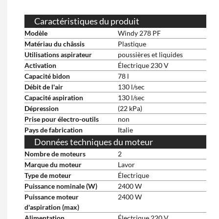
Caractéristiques du produit
Modèle
Windy 278 PF
Matériau du châssis
Plastique
Utilisations aspirateur
poussières et liquides
Activation
Électrique 230 V
Capacité bidon
78 l
Débit de l'air
130 l/sec
Capacité aspiration
130 l/sec
Dépression
(22 kPa)
Prise pour électro-outils
non
Pays de fabrication
Italie
Données techniques du moteur
Nombre de moteurs
2
Marque du moteur
Lavor
Type de moteur
Électrique
Puissance nominale (W)
2400 W
Puissance moteur
2400 W
d'aspiration (max)
Alimentation
Électrique 220 V