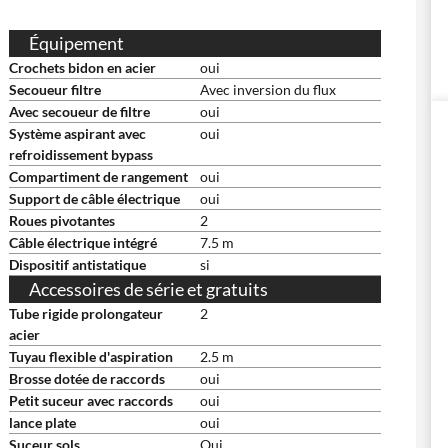
Équipement
Crochets bidon en acier
oui
Secoueur filtre
Avec inversion du flux
Avec secoueur de filtre
oui
Système aspirant avec
oui
refroidissement bypass
Compartiment de rangement
oui
Support de câble électrique
oui
Roues pivotantes
2
Câble électrique intégré
7.5 m
Dispositif antistatique
si
Accessoires de série et gratuits
Tube rigide prolongateur
2
acier
Tuyau flexible d'aspiration
2.5 m
Brosse dotée de raccords
oui
Petit suceur avec raccords
oui
lance plate
oui
Suceur sols
Oui