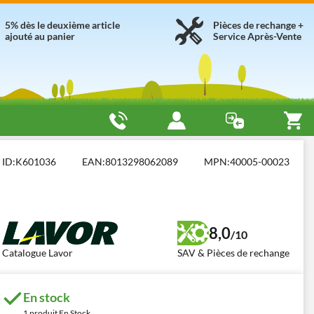
5% dès le deuxième article
Pièces de rechange +
ajouté au panier
Service Après-Vente
 pour Grandes Superficies
Lavor Domus IF
ID:
K601036
EAN:
8013298062089
MPN:
40005-00023
8,0
/10
Catalogue Lavor
SAV & Pièces de rechange
En stock
1 produit En Stock