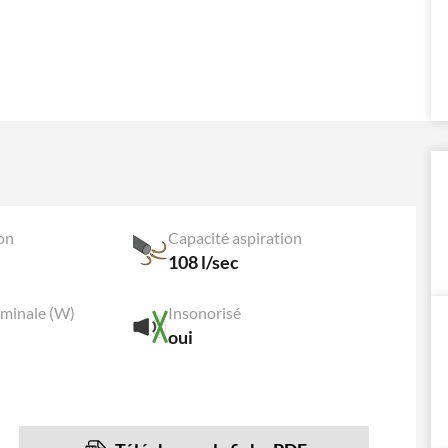
on
Capacité aspiration
108 l/sec
minale (W)
Insonorisé
oui