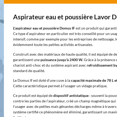
Aspirateur eau et poussière Lavor 
L'aspirateur eau et poussière Domus IF
est un produit qui garant
Ce type d'aspirateur en particulier est très conseillé pour un usa
intensif, comme par exemple pour les entreprises de nettoyage, le
évidemment toute les petites activités artisanales.
Construit avec des matériaux de haute qualité, il est équipé de d
garantissent une
puissance jusqu'à 2400 W.
Grâce à la présence 
chariot anti-choc et du système aspirant avec
refroidissement b
standard de qualité.
Le Domus If est doté d'une cuve à la
capacité maximale de 78 L et
Cette caractéristique permet à l'usager un vidage pratique.
Ce produit est équipé de
dispositif antistatique
: souvent la pouss
contre les parties de l'aspirateur, créé un champ magnétique qui 
l'usager avec de petites mais gênantes décharges même à travers 
système certifié ce phénomène est éliminé, garantissant un max