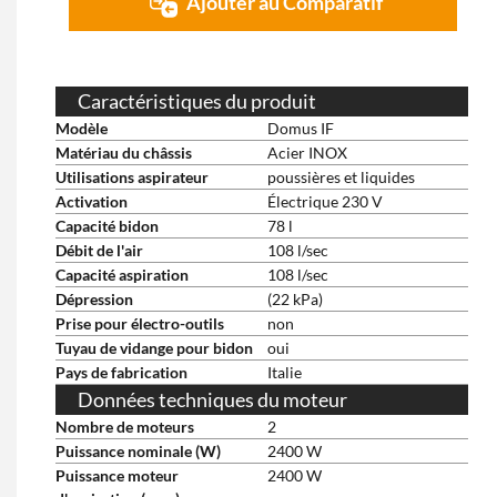
Ajouter au Comparatif
Caractéristiques du produit
Modèle
Domus IF
Matériau du châssis
Acier INOX
Utilisations aspirateur
poussières et liquides
Activation
Électrique 230 V
Capacité bidon
78 l
Débit de l'air
108 l/sec
Capacité aspiration
108 l/sec
Dépression
(22 kPa)
Prise pour électro-outils
non
Tuyau de vidange pour bidon
oui
Pays de fabrication
Italie
Données techniques du moteur
Nombre de moteurs
2
Puissance nominale (W)
2400 W
Puissance moteur
2400 W