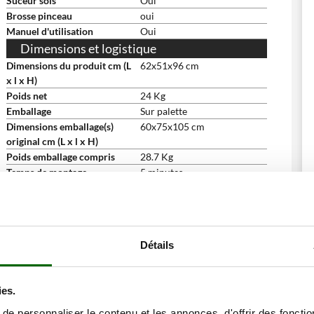
Suceur sols
Oui
Brosse pinceau
oui
Manuel d'utilisation
Oui
Dimensions et logistique
Dimensions du produit cm (L
62x51x96 cm
x l x H)
Poids net
24 Kg
Emballage
Sur palette
Dimensions emballage(s)
60x75x105 cm
original cm (L x l x H)
Poids emballage compris
28.7 Kg
Temps de montage
5 minutes
ne remise
Détails
ies.
e personnaliser le contenu et les annonces, d'offrir des fonctio