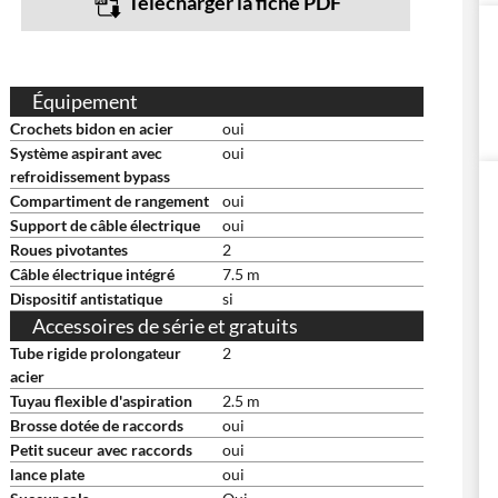
Télécharger la fiche PDF
Équipement
Crochets bidon en acier
oui
Système aspirant avec
oui
refroidissement bypass
Compartiment de rangement
oui
Support de câble électrique
oui
Roues pivotantes
2
Câble électrique intégré
7.5 m
Dispositif antistatique
si
Accessoires de série et gratuits
Tube rigide prolongateur
2
acier
Tuyau flexible d'aspiration
2.5 m
Brosse dotée de raccords
oui
Petit suceur avec raccords
oui
lance plate
oui