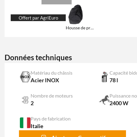
Offert par AgriEuro
Housse de protection et de rangement
Données techniques
Matériau du châssis
Capacité bid
Acier INOX
78 l
Nombre de moteurs
Puissance no
2
2400 W
Pays de fabrication
Italie