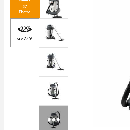
37
Photos
Vue 360°