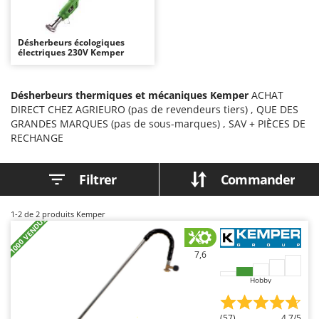
Autolaveuses
Ambrogio Robot
Autres produits
Annovi Reverberi
Désherbeurs écologiques
électriques 230V Kemper
ANTHBOT
B
Balayeuses
Archman
Bancs de scie pour le bois - Scies à bûches
Désherbeurs thermiques et mécaniques Kemper
ACHAT
Arco
DIRECT CHEZ AGRIEURO (pas de revendeurs tiers) , QUE DES
Barbecues
Ardes
GRANDES MARQUES (pas de sous-marques) , SAV + PIÈCES DE
Bennes pour tracteur
RECHANGE
Argo
Brosses pour sols extérieurs
Ariete
Filtrer
Commander
Brouettes à moteur
Artus
Broyeurs à axe horizontal pour tracteur
Attila
1-2
de 2 produits Kemper
+1000 VENDUS
Broyeurs de branches et végétaux
Ausonia
Butteurs pour tracteur
Awelco
7,6
C
B
Hobby
Chargeurs de batterie - Démarreurs
Baesso
Charrues pour tracteur
Bahco
(57)
4,7/5