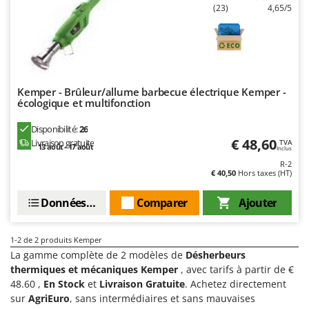
Désherbeurs thermiques et mécaniques
(23)
4,65/5
Bosch
Déshumidificateurs
Brumi
Draineuses
BullMach
E
C
Échelles en aluminium
Kemper - Brûleur/allume barbecue électrique Kemper -
C.EL.ME.
écologique et multifonction
Effaroucheurs d'oiseaux
Calory Forni
Disponibilité:
26
Effeuilleuses pour olives
Campagnola
€ 48,60
Livraison gratuite
TVA
13 août - 17 août
Inclus
Égreneuses à maïs
Campingaz
R-2
Électropompes pour la maison et le jardin
€ 40,50
Hors taxes (HT)
Castelgarden
Éleveuses artificielles pour poussins
Castellari
Données techniques
Comparer
Ajouter
Enfouisseurs de pierres
Ceccato Olindo
Enrouleurs de filets pour olives
Char-Broil
1-2
de 2 produits Kemper
La gamme complète de 2 modèles de
Désherbeurs
Épareuses pour tracteur
Classe
thermiques et mécaniques Kemper
, avec tarifs à partir de €
Épépineuses
Clementi
48.60 ,
En Stock
et
Livraison Gratuite
. Achetez directement
Équipements de protection des voies respiratoires
sur
AgriEuro
, sans intermédiaires et sans mauvaises
Cofra