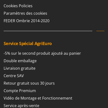
Perches Élagueuses
Francini
Cookies Policies
Pétrins à Spirale
Paramètres des cookies
G
Piscines
G3 Ferrari
FEDER Ombrie 2014-2020
Planteuses de pommes de terre pour tracteur
Gardena
Plateaux de coupe pour tracteur
Garofalo
Plumeuses
GeoTech
Service Spécial AgriEuro
Pompes d'irrigation à tracteur
GeoTech Pro
Pompes de transfert
-5% sur le second produit ajouté au panier
Gierre
Pompes immergées électriques
Double emballage
Ginko - MGM
Postes à souder
Livraison gratuite
Gipeco
Poussoirs à saucisse
Centre SAV
Girmi
Power Stations - Batteries - Centrales électriques portables
Retour gratuit sous 30 jours
GRAEF
Presses à pellets
Gre
Compte Premium
Pressoirs à fruits
GreenBay
Vidéo de Montage et Fonctionnement
Pressoirs à Raisin
Greenworks
Service après-vente