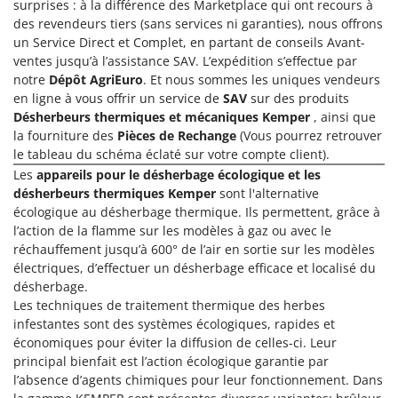
surprises : à la différence des Marketplace qui ont recours à
Comet
F
des revendeurs tiers (sans services ni garanties), nous offrons
Fendeuses à bois
Cresco
un Service Direct et Complet, en partant de conseils Avant-
ventes jusqu’à l’assistance SAV. L’expédition s’effectue par
Filets pour la Récolte des olives
Cruccolini
notre
Dépôt AgriEuro
. Et nous sommes les uniques vendeurs
Filtres pour vin et huile
CTEK
en ligne à vous offrir un service de
SAV
sur des produits
Floconneuses
Désherbeurs thermiques et mécaniques Kemper
, ainsi que
D
la fourniture des
Pièces de Rechange
(Vous pourrez retrouver
Fouloirs - Égrappoirs
Dal Degan
le tableau du schéma éclaté sur votre compte client).
Fourches pour tracteur
DCG
Les
appareils pour le désherbage écologique et les
désherbeurs thermiques Kemper
sont l'alternative
Fours d'extérieur - intérieur pour pizza et cuisine
Deca
écologique au désherbage thermique. Ils permettent, grâce à
Fours électriques
DeWalt
l’action de la flamme sur les modèles à gaz ou avec le
Fraises à neige
réchauffement jusqu’à 600° de l’air en sortie sur les modèles
Di Martino
électriques, d’effectuer un désherbage efficace et localisé du
Fraises rotatives pour tracteur
Diavola Pro
désherbage.
Friteuses sans huile
Les techniques de traitement thermique des herbes
Diesse
infestantes sont des systèmes écologiques, rapides et
Docma
G
économiques pour éviter la diffusion de celles-ci. Leur
Générateurs d'air chaud
Dominion
principal bienfait est l’action écologique garantie par
l’absence d’agents chimiques pour leur fonctionnement. Dans
Godets à terre basculants pour tracteur
Dreame