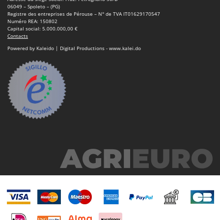
Master
06049 – Spoleto – (PG)
Registre des entreprises de Pérouse – N° de TVA IT01629170547
Mastercook
Numéro REA: 150802
Capital social: 5.000.000,00 €
Masterpro
Contacts
McCulloch
Powered by Kaleido | Digital Productions - www.kalei.do
MCH
Michelin
Mille
Minox
Mockmill
More than chef
MOSA
MOVA
Mowox
MTD