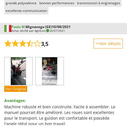
grande polyvalence
bonnes performances
transmission à engrenages
excellente communication
Paolo M.
Mignanego (GE)
10/08/2021
Achat vérifié par AgriEuro
26/07/2021
3,5
Voir détails
Robustesse
Prestations
Facilité d'utilisation
Qualité / Prix
Facilité de montage
Voir l'original
Emballage
Avantages:
Machine robuste et bien construite. Facile à assembler. Le
manuel pourrait être amélioré. Les roues sont excellentes
pour le transport. Le guidon est confortable et possède
l'angle idéal pour un bon travail.