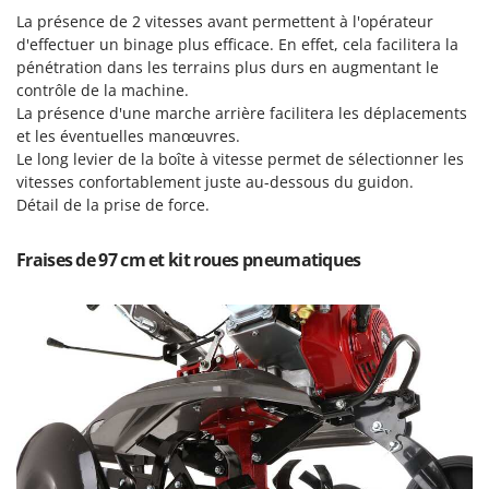
N
New O.M.R.A.
La présence de 2 vitesses avant permettent à l'opérateur
d'effectuer un binage plus efficace. En effet, cela facilitera la
Nilfisk
pénétration dans les terrains plus durs en augmentant le
Ninja
contrôle de la machine.
Novatec
La présence d'une marche arrière facilitera les déplacements
et les éventuelles manœuvres.
Novital
Le long levier de la boîte à vitesse permet de sélectionner les
NuAir
vitesses confortablement juste au-dessous du guidon.
Détail de la prise de force.
NuovaFac
O
Fraises de 97 cm et kit roues pneumatiques
Officine Savioli
Oliviero
Olix
OMA
Omas
Ompagrill
Ooni