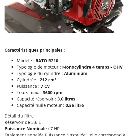
Perches Élagueuses
Francini
Pétrins à Spirale
G
Piscines
G3 Ferrari
Planteuses de pommes de terre pour tracteur
Gardena
Plateaux de coupe pour tracteur
Garofalo
Plumeuses
GeoTech
Caractéristiques principales
:
Pompes d'irrigation à tracteur
GeoTech Pro
Modèle :
RATO R210
Pompes de transfert
Typologie de moteur : M
onocylindre 4 temps - OHV
Gierre
Typologie du cylindre :
Aluminium
Pompes immergées électriques
Ginko - MGM
Cylindrée :
212 cm³
Postes à souder
Puissance :
7 CV
Gipeco
Poussoirs à saucisse
Tours max. :
3600 rpm
Girmi
Capacité réservoir :
3,6 litres
Power Stations - Batteries - Centrales électriques portables
GRAEF
Capacité huile moteur :
0,55 litre
Presses à pellets
Gre
Détail du filtre
Pressoirs à fruits
Réservoir de 3,6 L
GreenBay
Puissance Nominale :
7 HP
Pressoirs à Raisin
Greenworks
Également appelée Puissance "installée", elle correspond à