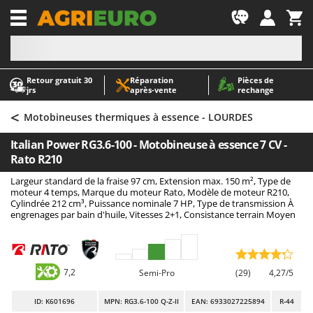
-1
Retour gratuit 30
Réparation
Pièces de
A
A
jrs
après‑vente
rechange
Abris de jardin
ABAC
<
Accessoires pour tracteurs tondeuses autoportés
AgriEuro Premium
Motobineuses thermiques à essence - LOURDES
Aérateurs Scarificateurs pour gazon
AgriEuro TOP-LINE
Italian Power RG3.6-100 - Motobineuse à essence 7 CV -
Arracheuses de pommes de terre pour tracteur
AGT
Rato R210
Aspirateurs - Balais Électriques
Aima
Largeur standard de la fraise 97 cm, Extension max. 150 m², Type de
moteur 4 temps, Marque du moteur Rato, Modèle de moteur R210,
Aspirateurs à cendres
Airmec
Cylindrée 212 cm³, Puissance nominale 7 HP, Type de transmission À
engrenages par bain d'huile, Vitesses 2+1, Consistance terrain Moyen
Aspirateurs à feuilles sur roues
AL-KO
Aspirateurs de piscine
ALA 2000
Aspirateurs Multifonctions
Alce
7,2
Semi-Pro
(29)
4,27/5
Atomiseurs agricoles pour tracteurs
Alpina
Atomiseurs pour traitements
Ama
ID
: K601696
MPN: RG3.6-100 Q-Z-II
EAN: 6933027225894
R-44