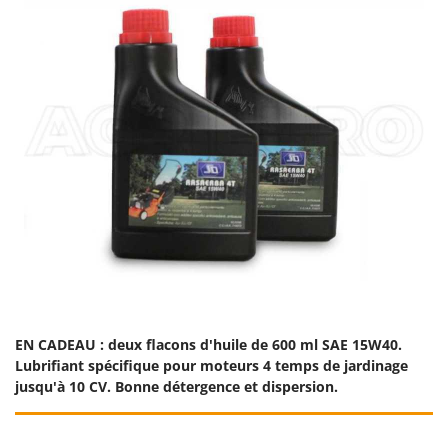
Worx
Y
Yard Force
Z
Zanon
Zephir
ZGrills
Zodiac
Zomax
EN CADEAU : deux flacons d'huile de 600 ml SAE 15W40.
Lubrifiant spécifique pour moteurs 4 temps de jardinage
jusqu'à 10 CV. Bonne détergence et dispersion.