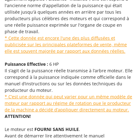
Pulvérisateurs
GRIFO
l'ancienne norme d'appellation de la puissance qui était
Pulvérisateurs portés
utilisée jusqu'à quelques années en arrière par tous les
GVS
producteurs plus célèbres des moteurs et qui correspond à
GYS
R
une réelle puissance exprimée sur l'organe de coupe en
Rafraîchisseurs d'air par évaporation
phase de travail.
H
* Cette donnée est encore l'une des plus diffusées et
Rampes de chargement en aluminium
Hailo
publicisée sur les principales plateformes de vente, même
Râpes à fromage électriques
Helvi
elle est souvent majorée par rapport aux données réelles.
Râteaux pour tracteur
Henx
Puissance Effective :
6 HP
Remplisseuses
HiKOKI
Il s’agit de la puissance réelle transmise à l’arbre moteur. Elle
Robots nettoyeurs de piscine
correspond à la puissance indiquée comme officielle dans le
Honda
manuel d’instructions ou sur les données techniques du
Robots Tondeuses
producteur du moteur.
I
Rogneuses de souches
* C’est une donnée qui peut varier pour un même modèle de
Idromatic
moteur par rapport au régime de rotation que le producteur
Rouleaux pour tracteur
Il-Tec
de la machine a décidé d’appliquer directement au moteur.
Imperia
ATTENTION!
S
Scies à os
Infaco
Le moteur est
FOURNI SANS HUILE
.
Scies à Ruban
Intec
Avant de démarrer lire attentivement le manuel