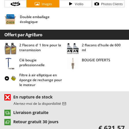
Chaudrons électriques pour polenta
Barbieri
Images
Vidéo
Photos Clients
Cisailles à gazon à batterie
Batavia
Double emballage
Cisailles taille-haies manuelles
Benassi
écologique
Climatiseurs
Beper
Offert par AgriEuro
Compresseurs d'air électriques
Berkel
2 Flacons d' 1 litre pour la
2 flacons d'huile de 600
Compresseurs pour la récolte des olives et la taille
Bernardi
transmission
ml
Coupe-bordures - Trimmers
Bertolini Pumps
Clé bougie
BOUGIE OFFERTS
Coupe-branches
Besser Vacuum
professionnelle
Couveuses à œufs
Bestway
Filtre à air elliptique en
éponge de rechange pour
Cultivateurs Tiller à ressorts - Extirpateurs
Beta tools
le moteur
Bissell
D
En rupture de stock
Débroussailleuses
Black & Decker
Alertez-moi de la disponibilité
Décompacteurs agricoles
BlackStone
Livraison gratuite
Découpeurs plasma
Blue Bird
Retour gratuit 30 jours
Déplaqueuses de gazon
Bomet
€ 631,57