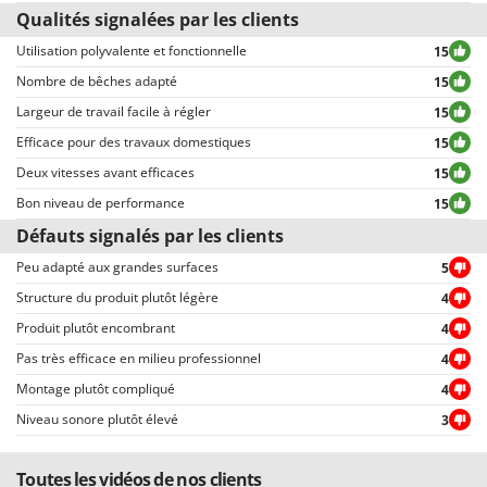
personnel du client, disponible après avoir inséré le login).
Qualités signalées par les clients
Tous les commentaires, tant positifs que négatifs, sont publiés sans
exclusion ou censure, à l’exception de textes qui contiennent des
Utilisation polyvalente et fonctionnelle
15
expressions ou mots inappropriés, ou qui ne respectent pas le traitement
Nombre de bêches adapté
15
des données personnelles.
Largeur de travail facile à régler
15
Tous les commentaires, qu’ils soient positifs ou négatifs, peuvent être
consultés rapidement par nos visiteurs, grâce également aux filtres qui
Efficace pour des travaux domestiques
15
permettent une sélection rapide, comme par exemple celui permettant de
Deux vitesses avant efficaces
15
choisir entre avis positifs et négatifs.
Bon niveau de performance
15
Défauts signalés par les clients
Peu adapté aux grandes surfaces
5
Structure du produit plutôt légère
4
Produit plutôt encombrant
4
Pas très efficace en milieu professionnel
4
Montage plutôt compliqué
4
Niveau sonore plutôt élevé
3
Toutes les vidéos de nos clients