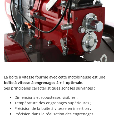
Master
Mastercook
Masterpro
McCulloch
MCH
Michelin
Mille
Minox
Mockmill
More than chef
La boîte à vitesse fournie avec cette motobineuse est une
MOSA
boîte à vitesse à engrenages 2 + 1 optimale
.
Ses principales caractéristiques sont les suivantes :
MOVA
Dimensions et robustesse, visibles ;
Mowox
Température des engrenages supérieures ;
MTD
Précision de la boîte à vitesse en insertion ;
Précision dans la réalisation des engrenages.