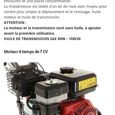
émissions et une basse consommation.
Machines pour la transformation des fruits
Famur
La motobineuse est dotée d'un kit de roue avec moyeu pour
Machines sous vide
FARMER
rendre plus simple le déplacement et le remisage, huile
moteur et huile de transmission.
Motobineuses
FBC
ATTENTION :
Motoculteurs
Ferrari Group
Le moteur et la transmission sont sans huile, à ajouter
Motofaucheuses
avant la première utilisation.
Ferroni
HUILE DE TRANSMISSION SAE 80W - 10W30
Motopompes pour irrigation
Ferrua
Moulins à céréales électriques
FIAC
Moteur 4 temps de 7 CV
Moulins à farine
FIEM
Fimar
N
Nettoyeurs et Balais à vapeur
FINI
Nettoyeurs haute pression
Fiorentini
Nettoyeurs tapis, moquettes et tapisseries
Fiskars
Flymo
P
Peignes vibreurs et Secoueurs à olives
Fontana Forni
Pelles rétros pour tracteur
Forest Master