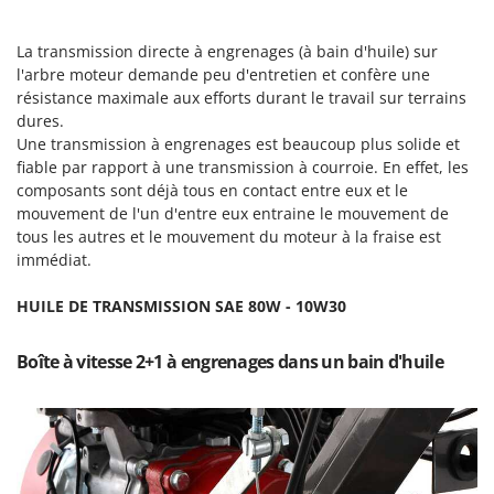
Tondeuses autoportées
Lampacrescia - MGM
Tondeuses débroussailleuses thermiques
Landxcape
La transmission directe à engrenages (à bain d'huile) sur
Trancheuses
l'arbre moteur demande peu d'entretien et confère une
LAR Casalinghi
résistance maximale aux efforts durant le travail sur terrains
Trancheuses de sol
Lavor
dures.
Transpalettes
Une transmission à engrenages est beaucoup plus solide et
Linea VZ
fiable par rapport à une transmission à courroie. En effet, les
Treuils de débardage
Lisam
composants sont déjà tous en contact entre eux et le
Tronçonneuses
Lotusgrill
mouvement de l'un d'entre eux entraine le mouvement de
tous les autres et le mouvement du moteur à la fraise est
V
M
immédiat.
Vêtements de Sécurité
M.A.I.BO.
Vibroculteurs à tracteur
HUILE DE TRANSMISSION SAE 80W - 10W30
Macom
Macte Ovens
Boîte à vitesse 2+1 à engrenages dans un bain d'huile
Makita
MAMMAMIA
Marcato
Marina Systems