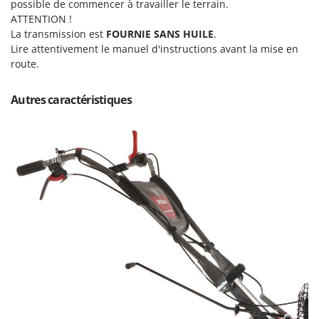
possible de commencer à travailler le terrain.
Resto Italia
ATTENTION !
Ribimex
La transmission est
FOURNIE SANS HUILE
.
Ripartrak
Lire attentivement le manuel d'instructions avant la mise en
route.
Ritter
River Systems
Autres caractéristiques
Robomow
Rossofuoco
Rover Pompe
Royal Food
Ryobi
S
S.T.P.
Santos
Sbaraglia
Schnitzer