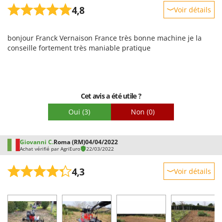
4,8
Voir détails
Robustesse
bonjour Franck Vernaison France très bonne machine je la
Prestations
conseille fortement très maniable pratique
Facilité d'utilisation
Qualité / Prix
Facilité de montage
Cet avis a été utile ?
Emballage
Oui
(3)
Non
(0)
Giovanni C.
Roma (RM)
04/04/2022
Achat vérifié par AgriEuro
22/03/2022
4,3
Voir détails
Robustesse
Prestations
Facilité d'utilisation