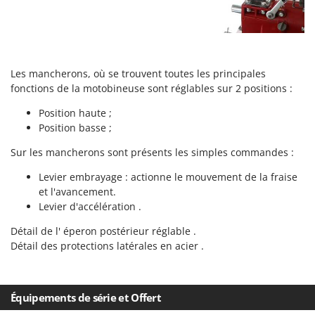
Seven Italy
Shark
Silky
Simatech
Les mancherons, où se trouvent toutes les principales
fonctions de la motobineuse sont réglables sur 2 positions :
Sirman
Skil
Position haute ;
Position basse ;
Smartwood
Sur les mancherons sont présents les simples commandes :
Smeg
Snapper
Levier embrayage : actionne le mouvement de la fraise
et l'avancement.
Solidur
Levier d'accélération .
Spice Electronics
Détail de l' éperon postérieur réglable .
Spiralmac
Détail des protections latérales en acier .
Spring Protezione
Spyro
Équipements de série et Offert
Stanley