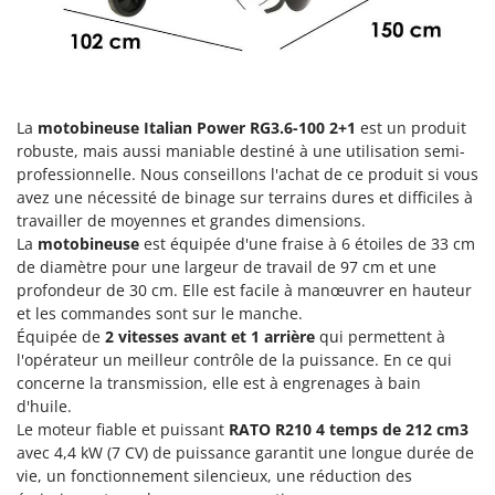
Groupes électrogènes
E
Gyrobroyeurs à lame pour tracteur
EcoFlow
Edilmark
H
Haches - Cognées et Hachettes
Effeuno
La
motobineuse Italian Power RG3.6-100 2+1
est un produit
Hachoirs à viande
Einhell
robuste, mais aussi maniable destiné à une utilisation semi-
professionnelle. Nous conseillons l'achat de ce produit si vous
Herses à Dents
Elegen
avez une nécessité de binage sur terrains dures et difficiles à
Herses Rotatives
Energy Gruppi
travailler de moyennes et grandes dimensions.
La
motobineuse
est équipée d'une fraise à 6 étoiles de 33 cm
Enotecnica Pillan
L
de diamètre pour une largeur de travail de 97 cm et une
Lames à neige
Eschenfelder
profondeur de 30 cm. Elle est facile à manœuvrer en hauteur
Lames niveleuses pour tracteur
et les commandes sont sur le manche.
EuroMech
Équipée de
2 vitesses avant et 1 arrière
qui permettent à
Lave-vitres
Eurosystems
l'opérateur un meilleur contrôle de la puissance. En ce qui
Lieuses électriques pour vignes
concerne la transmission, elle est à engrenages à bain
F
d'huile.
FAC
M
Le moteur fiable et puissant
RATO R210 4 temps de 212 cm3
Machines à pâtes
Fama Industrie
avec 4,4 kW (7 CV) de puissance garantit une longue durée de
Machines de nettoyage pour panneaux photovoltaïques et surfaces vitrées
vie, un fonctionnement silencieux, une réduction des
Famag