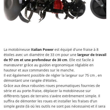
Oriental Koshin
Outdoorchef
P
Palazzetti
Palumbo Pavi
Partisani
Paterlini
La motobineuse
Italian Power
est équipé d'une fraise à 8
Philips
étoiles avec un diamètre de 33 cm pour une
largeur de travail
de 97 cm et une profondeur de 30 cm
. Elle est facile à
Pramac
manœuvrer grâce au guidon ergonomique réglable en
Prismafood
hauteur et aux commandes sur le manche.
Il est également possible de régler la largeur sur 75 cm , en
R
démontant une rangée d'étoiles.
R.G.V.
Grâce aux deux robustes roues pneumatiques fournies de
Rato
série et au porte-fraise, déplacer la motobineuse sur
différents types de terrains s'avère extrêmement simple. Il
Reber
suffira de démonter les roues et installer les fraises d'un
Redback
simple geste (là où les outils ne sont pas nécessaire) et il sera