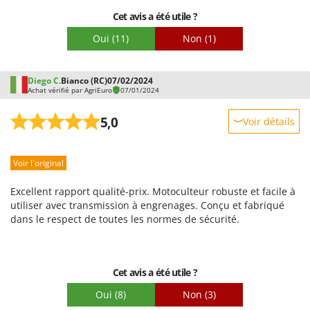
Inconvénients:
Cet avis a été utile ?
Le manuel manque de clarté et est mal traduit. Les parties
Oui
(11)
Non
(1)
techniques sont particulièrement floues. Peu d'accessoires
sont disponibles.
Diego C.
Bianco (RC)
07/02/2024
Achat vérifié par AgriEuro
07/01/2024
5,0
Voir détails
Robustesse
Voir l'original
Prestations
Facilité d'utilisation
Excellent rapport qualité-prix. Motoculteur robuste et facile à
Qualité / Prix
utiliser avec transmission à engrenages. Conçu et fabriqué
dans le respect de toutes les normes de sécurité.
Facilité de montage
Emballage
Cet avis a été utile ?
Oui
(8)
Non
(3)