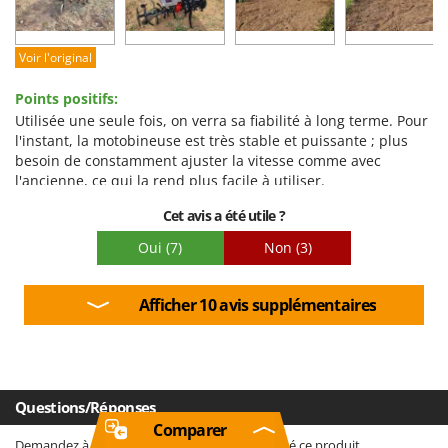
Qualité / Prix
Facilité de montage
Voir l'original
Emballage
Points positifs:
Utilisée une seule fois, on verra sa fiabilité à long terme. Pour
l'instant, la motobineuse est très stable et puissante ; plus
besoin de constamment ajuster la vitesse comme avec
l'ancienne, ce qui la rend plus facile à utiliser.
Points négatifs:
Cet avis a été utile ?
Personnellement, je n'ai pas aimé le filtre à air et le passage
Oui
(7)
Non
(3)
de la deuxième vitesse était un peu dur. Le manuel
d'utilisation pourrait être amélioré.
Afficher 10 avis supplémentaires
Questions/Réponses
Comparer
Demandez à tous les clients qui ont dejà acheté ce produit