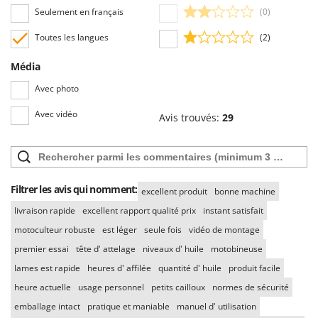
Seulement en français
(0)
Toutes les langues
(2)
Média
Avec photo
Avec vidéo
Avis trouvés:
29
Filtrer les avis qui nomment:
excellent produit
bonne machine
livraison rapide
excellent rapport qualité prix
instant satisfait
motoculteur robuste
est léger
seule fois
vidéo de montage
premier essai
tête d' attelage
niveaux d' huile
motobineuse
lames est rapide
heures d' affilée
quantité d' huile
produit facile
heure actuelle
usage personnel
petits cailloux
normes de sécurité
emballage intact
pratique et maniable
manuel d' utilisation