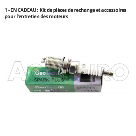
Stiga
1 - EN CADEAU : Kit de pièces de rechange et accessoires
Stocker
pour l'entretien des moteurs
Sunseeker
T
Tecla
TecnoGen
Tellarini Pompe
Telwin
Tenco
Tineco
Titania
Tornado
Tre Spade
Trev - Abrek - TecnoVIR
Trotec