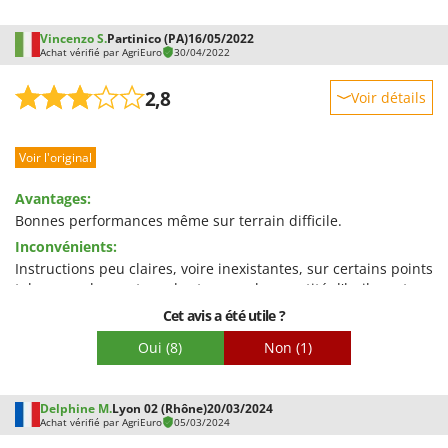
Vincenzo S.
Partinico (PA)
16/05/2022
Achat vérifié par AgriEuro
30/04/2022
2,8
Voir détails
Robustesse
Voir l'original
Prestations
Facilité d'utilisation
Avantages:
Qualité / Prix
Bonnes performances même sur terrain difficile.
Inconvénients:
Facilité de montage
Instructions peu claires, voire inexistantes, sur certains points
Emballage
tels que : - le montage des tuyaux - la quantité d'huile moteur
- le réglage de la carburation. Filtre à air non adapté à un
Cet avis a été utile ?
moteur 4 temps. Après environ une heure d'utilisation, de
Oui
(8)
Non
(1)
l'huile a fui du pot d'échappement.
Delphine M.
Lyon 02 (Rhône)
20/03/2024
Achat vérifié par AgriEuro
05/03/2024