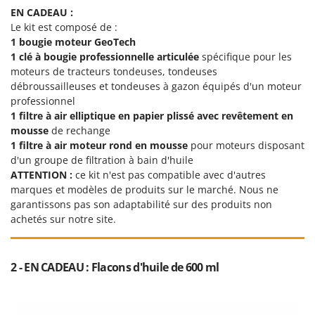
Troy-Bilt
EN CADEAU :
Le kit est composé de :
U
1 bougie moteur GeoTech
Udor
1 clé à bougie professionnelle articulée
spécifique pour les
Unger
moteurs de tracteurs tondeuses, tondeuses
débroussailleuses et tondeuses à gazon équipés d'un moteur
V
professionnel
Verdemax
1 filtre à air
elliptique en papier plissé avec revêtement en
mousse
de rechange
Vesco
1 filtre à air moteur rond en mousse
pour moteurs disposant
Volpi
d'un groupe de filtration à bain d'huile
ATTENTION :
ce kit n'est pas compatible avec d'autres
W
marques et modèles de produits sur le marché. Nous ne
Waldner
garantissons pas son adaptabilité sur des produits non
Weber
achetés sur notre site.
WIDU
Wiper EcoRobot
2 - EN CADEAU : Flacons d'huile de 600 ml
Wolf Garten
Wortex