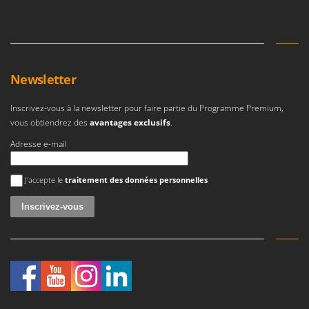
Seven Italy
Shark
Silky
Simatech
Newsletter
Sirman
Inscrivez-vous à la newsletter pour faire partie du Programme Premium,
Skil
vous obtiendrez des
avantages exclusifs
.
Smartwood
Adresse e-mail
Smeg
Snapper
Une erreur est survenue
J'accepte le
traitement des données personnelles
Solidur
Spice Electronics
Spiralmac
Spring Protezione
Spyro
Stanley