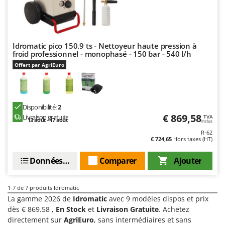
Scies alternatives à batterie
Intex
Scies de jardin télescopiques
Italyco
Sécateurs électriques à batterie
ITM
Idromatic pico 150.9 ts - Nettoyeur haute pression à
Sécateurs et Échenilloirs manuels
froid professionnel - monophasé - 150 bar - 540 l/h
J
Sécateurs pneumatiques
Offert par AgriEuro
JOLLY ITALIA
Semoirs et Épandeurs d'engrais
K
Socs pour tracteur
KAAZ
Disponibilité:
2
Souffleurs aspirateurs pour Feuilles
Karcher
€ 869,58
Livraison gratuite
TVA
13 août - 17 août
Soufreuses - Poudreuses à dos
Inclus
Kasco
R-62
Soufreuses - Poudreuses pour tracteur
€ 724,65
Hors taxes (HT)
Kemper
Keter
T
Données techniques
Comparer
Ajouter
Taille-haies
KitchenAid
Taille-haies à bras pour tracteur
Komo
1-7
de 7 produits Idromatic
Tarières
La gamme 2026 de
Idromatic
avec 9 modèles dispos et prix
L
dès € 869.58 ,
En Stock
et
Livraison Gratuite
. Achetez
Tondeuses à Gazon
Laica
directement sur
AgriEuro
, sans intermédiaires et sans