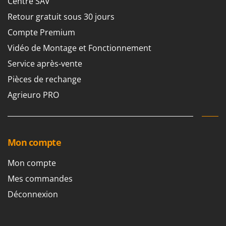
Centre SAV
Oriental Koshin
Retour gratuit sous 30 jours
Outdoorchef
Compte Premium
P
Vidéo de Montage et Fonctionnement
Palazzetti
Service après-vente
Palumbo Pavi
Pièces de rechange
Partisani
Agrieuro PRO
Paterlini
Philips
Pramac
Prismafood
Mon compte
Mon compte
R
R.G.V.
Mes commandes
Rato
Déconnexion
Reber
Redback