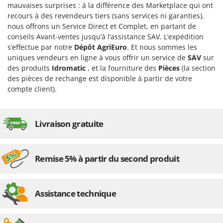
Tondeuses autoportées
Lampacrescia - MGM
mauvaises surprises : à la différence des Marketplace qui ont
recours à des revendeurs tiers (sans services ni garanties),
Tondeuses débroussailleuses thermiques
Landxcape
nous offrons un Service Direct et Complet, en partant de
Trancheuses
LAR Casalinghi
conseils Avant-ventes jusqu’à l’assistance SAV. L’expédition
Trancheuses de sol
s’effectue par notre
Dépôt AgriEuro
. Et nous sommes les
Lavor
uniques vendeurs en ligne à vous offrir un service de
SAV
sur
Transpalettes
Linea VZ
des produits
Idromatic
, et la fourniture des
Pièces
(la section
Treuils de débardage
des pièces de rechange est disponible à partir de votre
Lisam
compte client).
Tronçonneuses
Lotusgrill
V
M
Vêtements de Sécurité
Livraison gratuite
M.A.I.BO.
Vibroculteurs à tracteur
Macom
Macte Ovens
Remise 5% à partir du second produit
Makita
MAMMAMIA
Assistance technique
Marcato
Marina Systems