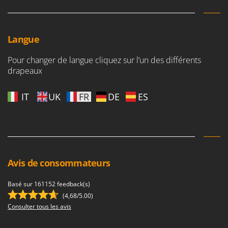
Resto Italia
Ribimex
Ripartrak
Langue
Ritter
Pour changer de langue cliquez sur l’un des différents
River Systems
drapeaux
Robomow
IT
UK
FR
DE
ES
Rossofuoco
Rover Pompe
Royal Food
Ryobi
Avis de consommateurs
S
S.T.P.
Basé sur 161152 feedback(s)
Santos
(4,68/5.00)
Sbaraglia
Consulter tous les avis
Schnitzer