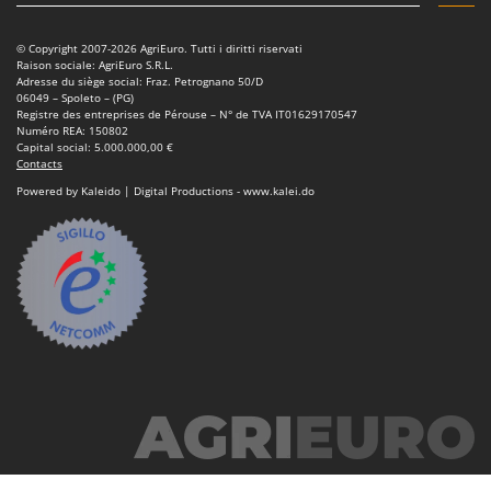
Stiga
Stocker
© Copyright 2007-2026 AgriEuro. Tutti i diritti riservati
Raison sociale: AgriEuro S.R.L.
Sunseeker
Adresse du siège social: Fraz. Petrognano 50/D
06049 – Spoleto – (PG)
Registre des entreprises de Pérouse – N° de TVA IT01629170547
T
Numéro REA: 150802
Tecla
Capital social: 5.000.000,00 €
Contacts
TecnoGen
Powered by Kaleido | Digital Productions - www.kalei.do
Tellarini Pompe
Telwin
Tenco
Tineco
Titania
Tornado
Tre Spade
Trev - Abrek - TecnoVIR
Trotec