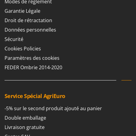
N
Modes de règlement
New O.M.R.A.
Garantie Légale
Nilfisk
Droit de rétractation
Ninja
Données personnelles
Novatec
Sécurité
Novital
Cookies Policies
NuAir
Paramètres des cookies
NuovaFac
FEDER Ombrie 2014-2020
O
Officine Savioli
Oliviero
Olix
Service Spécial AgriEuro
OMA
-5% sur le second produit ajouté au panier
Omas
Double emballage
Ompagrill
Livraison gratuite
Ooni