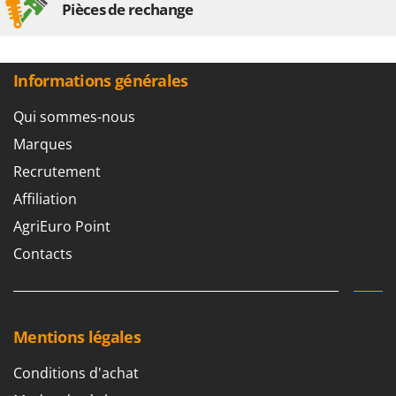
Pièces de rechange
Master
Mastercook
Masterpro
Informations générales
McCulloch
MCH
Qui sommes-nous
Michelin
Marques
Mille
Recrutement
Minox
Affiliation
Mockmill
AgriEuro Point
More than chef
Contacts
MOSA
MOVA
Mowox
Mentions légales
MTD
Conditions d'achat