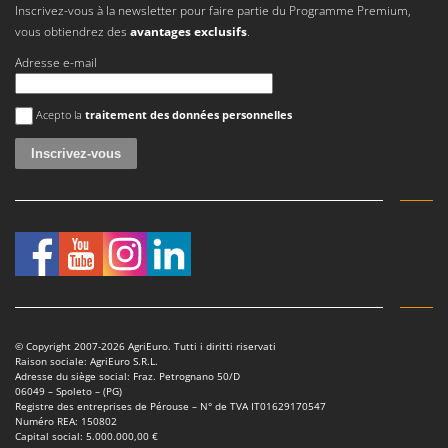
Scies alternatives à batterie
Inscrivez-vous à la newsletter pour faire partie du Programme Premium,
Intex
vous obtiendrez des
avantages exclusifs
.
Scies de jardin télescopiques
Italyco
Adresse e-mail
Sécateurs électriques à batterie
ITM
Sécateurs et Échenilloirs manuels
Une erreur est survenue
Acepto la
traitement des données personnelles
J
Sécateurs pneumatiques
JOLLY ITALIA
Semoirs et Épandeurs d'engrais
K
Socs pour tracteur
KAAZ
Souffleurs aspirateurs pour Feuilles
Karcher
Soufreuses - Poudreuses à dos
Kasco
Soufreuses - Poudreuses pour tracteur
Kemper
Keter
T
Taille-haies
KitchenAid
© Copyright 2007-2026 AgriEuro. Tutti i diritti riservati
Taille-haies à bras pour tracteur
Raison sociale: AgriEuro S.R.L.
Komo
Adresse du siège social: Fraz. Petrognano 50/D
Tarières
06049 – Spoleto – (PG)
Registre des entreprises de Pérouse – N° de TVA IT01629170547
L
Tondeuses à Gazon
Numéro REA: 150802
Laica
Capital social: 5.000.000,00 €