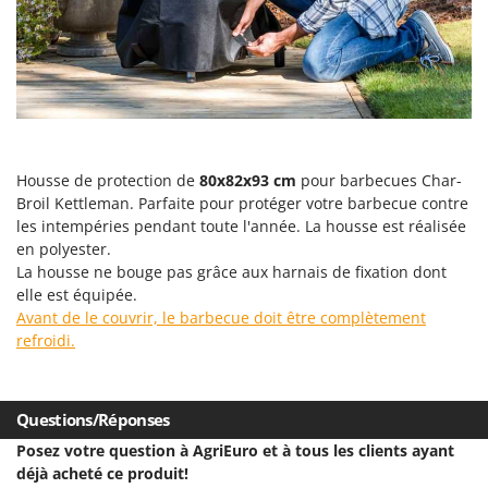
Désherbeurs thermiques et mécaniques
Bosch
Déshumidificateurs
Brumi
Draineuses
BullMach
E
C
Échelles en aluminium
C.EL.ME.
Effaroucheurs d'oiseaux
Calory Forni
Housse de protection de
80x82x93 cm
pour barbecues Char-
Broil Kettleman. Parfaite pour protéger votre barbecue contre
Effeuilleuses pour olives
Campagnola
les intempéries pendant toute l'année. La housse est réalisée
Égreneuses à maïs
Campingaz
en polyester.
La housse ne bouge pas grâce aux harnais de fixation dont
Électropompes pour la maison et le jardin
Castelgarden
elle est équipée.
Éleveuses artificielles pour poussins
Castellari
Avant de le couvrir, le barbecue doit être complètement
Enfouisseurs de pierres
refroidi.
Ceccato Olindo
Enrouleurs de filets pour olives
Char-Broil
Épareuses pour tracteur
Classe
Questions/Réponses
Épépineuses
Clementi
Posez votre question à AgriEuro et à tous les clients ayant
Équipements de protection des voies respiratoires
Cofra
déjà acheté ce produit!