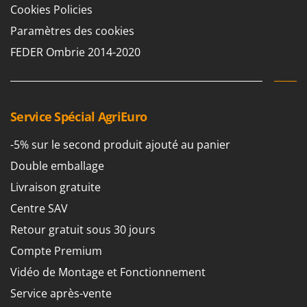
Machines pour la transformation des fruits
Cookies Policies
Famur
Machines sous vide
Paramètres des cookies
FARMER
Motobineuses
FBC
FEDER Ombrie 2014-2020
Motoculteurs
Ferrari Group
Motofaucheuses
Ferroni
Motopompes pour irrigation
Ferrua
Service Spécial AgriEuro
Moulins à céréales électriques
FIAC
-5% sur le second produit ajouté au panier
Moulins à farine
FIEM
Double emballage
Fimar
N
Livraison gratuite
Nettoyeurs et Balais à vapeur
FINI
Centre SAV
Nettoyeurs haute pression
Fiorentini
Retour gratuit sous 30 jours
Nettoyeurs tapis, moquettes et tapisseries
Fiskars
Compte Premium
Flymo
P
Peignes vibreurs et Secoueurs à olives
Vidéo de Montage et Fonctionnement
Fontana Forni
Pelles rétros pour tracteur
Service après-vente
Forest Master